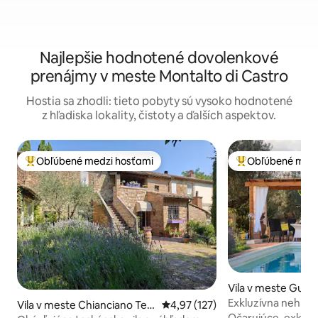
Najlepšie hodnotené dovolenkové
prenájmy v meste Montalto di Castro
Hostia sa zhodli: tieto pobyty sú vysoko hodnotené
z hľadiska lokality, čistoty a ďalších aspektov.
Obľúbené medzi hosťami
Obľúbené medz
Najobľúbenejšie medzi hosťami
Najobľúbenejšie 
Vila v meste Guar
Exkluzívna nehnut
Vila v meste Chianciano Ter
Priemerné ohodnotenie 4,97 z 5
4,97 (127)
akrov s bazénom a
Očarujúce, exkluz