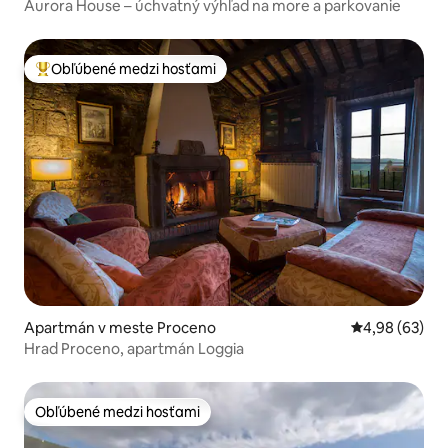
Aurora House – úchvatný výhľad na more a parkovanie
Obľúbené medzi hosťami
Najobľúbenejšie medzi hosťami
Apartmán v meste Proceno
Priemerné oho
4,98 (63)
Hrad Proceno, apartmán Loggia
Obľúbené medzi hosťami
Obľúbené medzi hosťami