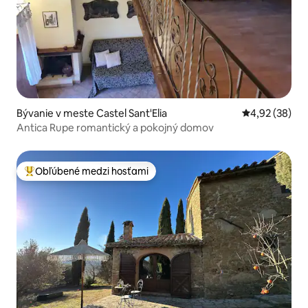
Bývanie v meste Castel Sant'Elia
Priemerné oho
4,92 (38)
Antica Rupe romantický a pokojný domov
Obľúbené medzi hosťami
Najobľúbenejšie medzi hosťami