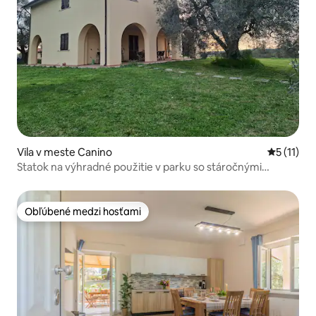
Vila v meste Canino
Priemerné
5 (11)
Statok na výhradné použitie v parku so stáročnými
olivovníkmi
Obľúbené medzi hosťami
Obľúbené medzi hosťami