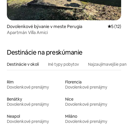
Dovolenkové bývanie v meste Perugia
Priemerné
5 (12)
Apartmán Villa Amici
Destinácie na preskúmanie
Destinácie v okolí
Iné typy pobytov
Najzaujímavejšie pami
Rím
Florencia
Dovolenkové prenájmy
Dovolenkové prenájmy
Benátky
Nice
Dovolenkové prenájmy
Dovolenkové prenájmy
Neapol
Miláno
Dovolenkové prenájmy
Dovolenkové prenájmy