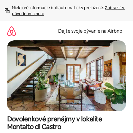
Preskočiť
Niektoré informácie boli automaticky preložené. 
Zobraziť v 
na
pôvodnom znení
obsah.
Dajte svoje bývanie na Airbnb
Dovolenkové prenájmy v lokalite
Montalto di Castro