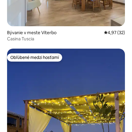
Bývanie v meste Viterbo
Priemerné oho
4,97 (32)
Casina Tuscia
Obľúbené medzi hosťami
Obľúbené medzi hosťami