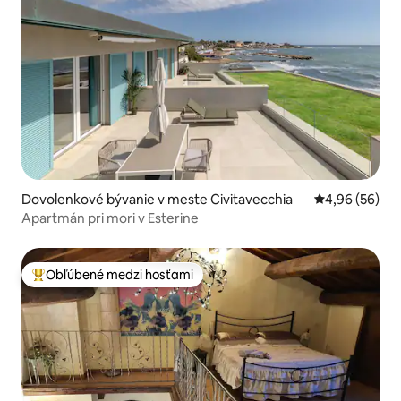
Dovolenkové bývanie v meste Civitavecchia
Priemerné oho
4,96 (56)
Apartmán pri mori v Esterine
Obľúbené medzi hosťami
Najobľúbenejšie medzi hosťami