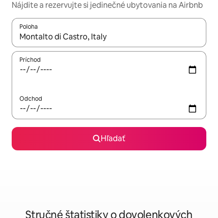
Nájdite a rezervujte si jedinečné ubytovania na Airbnb
Poloha
Keď budú výsledky k dispozícii, môžete si ich prechádzať pom
Príchod
Odchod
Hľadať
Stručné štatistiky o dovolenkových