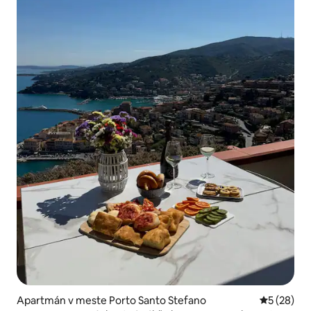
Apartmán v meste Porto Santo Stefano
Priemerné 
5 (28)