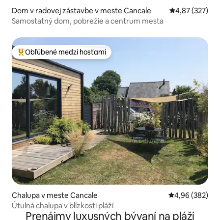
Dom v radovej zástavbe v meste Cancale
Priemerné ohod
4,87 (327)
Samostatný dom, pobrežie a centrum mesta
Obľúbené medzi hosťami
Najobľúbenejšie medzi hosťami
Chalupa v meste Cancale
Priemerné ohod
4,96 (382)
Útulná chalupa v blízkosti pláží
Prenájmy luxusných bývaní na pláži