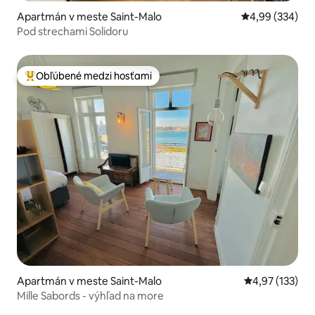
Apartmán v meste Saint-Malo
Priemerné ohod
4,99 (334)
Pod strechami Solidoru
Obľúbené medzi hosťami
Najobľúbenejšie medzi hosťami
Apartmán v meste Saint-Malo
Priemerné ohod
4,97 (133)
Mille Sabords - výhľad na more