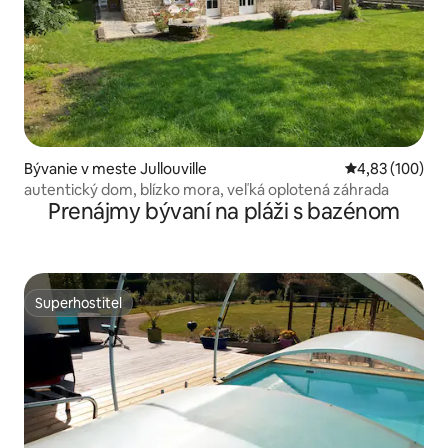
Bývanie v meste Jullouville
Priemerné ohod
4,83 (100)
autentický dom, blízko mora, veľká oplotená záhrada
Prenájmy bývaní na pláži s bazénom
Superhostiteľ
Superhostiteľ