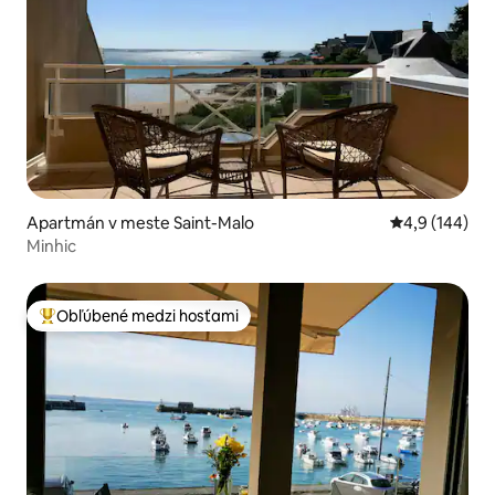
Apartmán v meste Saint-Malo
Priemerné oho
4,9 (144)
Minhic
Obľúbené medzi hosťami
Najobľúbenejšie medzi hosťami