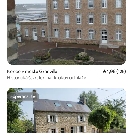
Kondo v meste Granville
Priemerné ohod
4,96 (125)
Historická štvrť len pár krokov od pláže
Superhostiteľ
Superhostiteľ