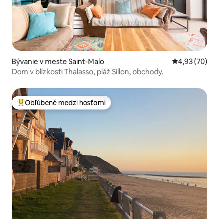
Bývanie v meste Saint-Malo
Priemerné oho
4,93 (70)
Dom v blízkosti Thalasso, pláž Sillon, obchody.
Obľúbené medzi hosťami
Najobľúbenejšie medzi hosťami