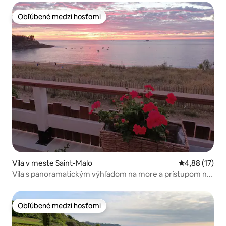
Obľúbené medzi hosťami
Obľúbené medzi hosťami
Vila v meste Saint-Malo
Priemerné oho
4,88 (17)
Vila s panoramatickým výhľadom na more a prístupom na
pláž
Obľúbené medzi hosťami
Obľúbené medzi hosťami