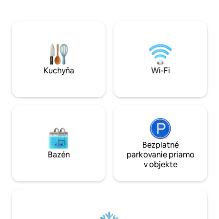
prístupom na inte
deux lit de 1.60 m SALON : TROIS
americká kuchyňa
canapés séparés , trois couchages DEUX
Priamy prístup na pláž V
SALLES DE BAINS ( dont une avec
vzdialenosti od ob
baignoire balnéo air et eau
minút) Súkromná 
voliteľná (12 €/deň
Kuchyňa
Wi-Fi
Bezplatné
Bazén
parkovanie priamo
v objekte