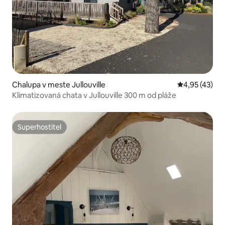
Chalupa v meste Jullouville
Priemerné oho
4,95 (43)
Klimatizovaná chata v Jullouville 300 m od pláže
Superhostiteľ
Superhostiteľ