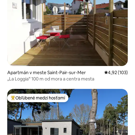
Apartmán v meste Saint-Pair-sur-Mer
Priemerné ohod
4,92 (103)
„La Loggia“ 100 m od mora a centra mesta
Obľúbené medzi hosťami
Najobľúbenejšie medzi hosťami