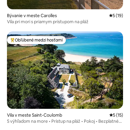
Bývanie v meste Carolles
Priemerné 
5 (19)
Vila pri mori s priamym prístupom na pláž
Obľúbené medzi hosťami
Najobľúbenejšie medzi hosťami
Vila v meste Saint-Coulomb
Priemerné
5 (15)
S výhľadom na more • Prístup na pláž • Pokoj • Bezplatné
parkovanie