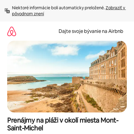
Preskočiť
Niektoré informácie boli automaticky preložené. 
Zobraziť v 
na
pôvodnom znení
obsah.
Dajte svoje bývanie na Airbnb
Prenájmy na pláži v okolí miesta Mont-
Saint-Michel