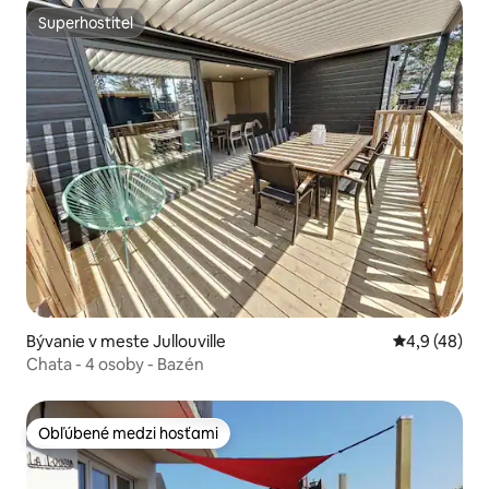
Superhostiteľ
Superhostiteľ
Bývanie v meste Jullouville
Priemerné oh
4,9 (48)
Chata - 4 osoby - Bazén
Obľúbené medzi hosťami
Obľúbené medzi hosťami