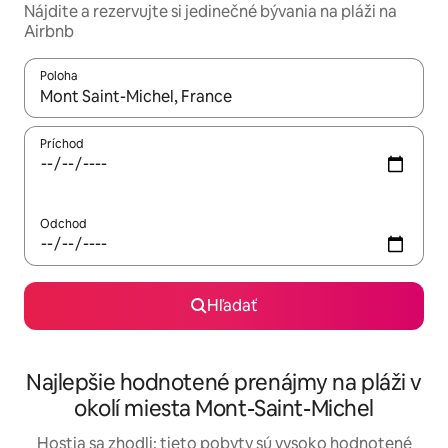
Nájdite a rezervujte si jedinečné bývania na pláži na
Airbnb
Poloha
Keď budú výsledky k dispozícii, môžete si ich prechádzať pom
Príchod
Odchod
Hľadať
Najlepšie hodnotené prenájmy na pláži v
okolí miesta Mont-Saint-Michel
Hostia sa zhodli: tieto pobyty sú vysoko hodnotené