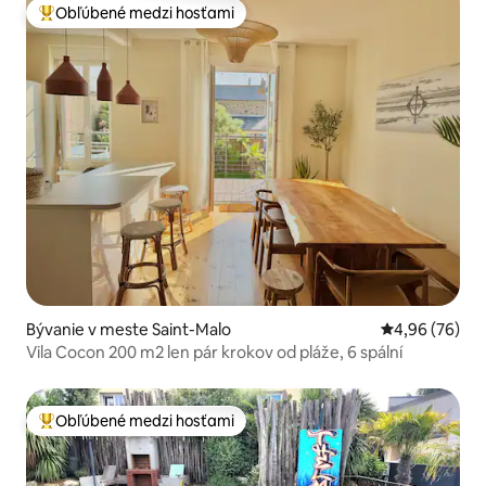
Obľúbené medzi hosťami
Najobľúbenejšie medzi hosťami
Bývanie v meste Saint-Malo
Priemerné oho
4,96 (76)
Vila Cocon 200 m2 len pár krokov od pláže, 6 spální
Obľúbené medzi hosťami
Najobľúbenejšie medzi hosťami