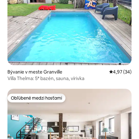
Bývanie v meste Granville
Priemerné oho
4,97 (34)
Villa Thelma: 5* bazén, sauna, vírivka
Obľúbené medzi hosťami
Obľúbené medzi hosťami