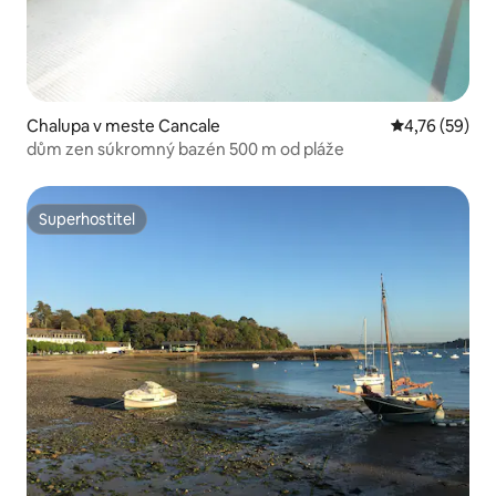
Chalupa v meste Cancale
Priemerné oho
4,76 (59)
dům zen súkromný bazén 500 m od pláže
Superhostiteľ
Superhostiteľ