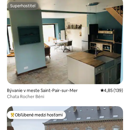
Superhostiteľ
Superhostiteľ
Bývanie v meste Saint-Pair-sur-Mer
Priemerné ohod
4,85 (139)
Chata Rocher Béni
Obľúbené medzi hosťami
Najobľúbenejšie medzi hosťami