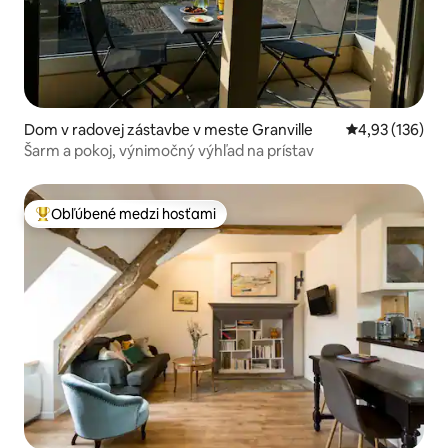
Dom v radovej zástavbe v meste Granville
Priemerné ohod
4,93 (136)
Šarm a pokoj, výnimočný výhľad na prístav
Obľúbené medzi hosťami
Najobľúbenejšie medzi hosťami