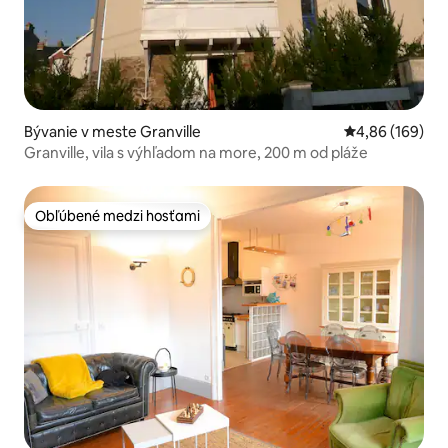
Bývanie v meste Granville
Priemerné ohod
4,86 (169)
Granville, vila s výhľadom na more, 200 m od pláže
Obľúbené medzi hosťami
Obľúbené medzi hosťami