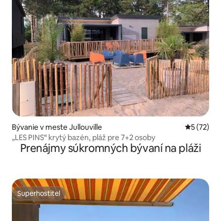
Bývanie v meste Jullouville
Priemerné 
5 (72)
„LES PINS“ krytý bazén, pláž pre 7+2 osoby
Prenájmy súkromných bývaní na pláži
Superhostiteľ
Superhostiteľ