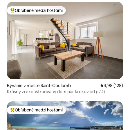
Obľúbené medzi hosťami
Najobľúbenejšie medzi hosťami
Bývanie v meste Saint-Coulomb
Priemerné ohod
4,98 (128)
Krásny zrekonštruovaný dom pár krokov od pláží
Obľúbené medzi hosťami
Najobľúbenejšie medzi hosťami