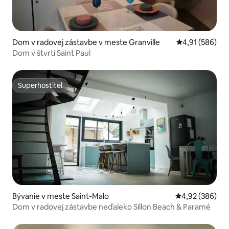
Dom v radovej zástavbe v meste Granville
Priemerné ohod
4,91 (586)
Dom v štvrti Saint Paul
Superhostiteľ
Superhostiteľ
Bývanie v meste Saint-Malo
Priemerné ohod
4,92 (386)
Dom v radovej zástavbe neďaleko Sillon Beach & Paramé