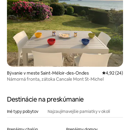
Bývanie v meste Saint-Méloir-des-Ondes
Priemerné oho
4,92 (24)
Námorná fronta, zátoka Cancale Mont St-Michel
Destinácie na preskúmanie
Iné typy pobytov
Najzaujímavejšie pamiatky v okolí
Prenájmy chalúp
Prenájmy domov