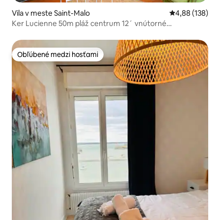
Vila v meste Saint-Malo
Priemerné ohod
4,88 (138)
Ker Lucienne 50m pláž centrum 12´ vnútorné
múry/stanica
Obľúbené medzi hosťami
Obľúbené medzi hosťami