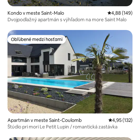
Kondo v meste Saint-Malo
Priemerné ohod
4,88 (149)
Dvojpodlažný apartmán s výhľadom na more Saint Malo
Obľúbené medzi hosťami
Obľúbené medzi hosťami
Apartmán v meste Saint-Coulomb
Priemerné ohod
4,95 (132)
Štúdio pri mori Le Petit Lupin / romantická zastávka