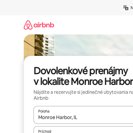
Preskočiť
N
na
obsah.
Dovolenkové prenájmy
v lokalite Monroe Harbor
Nájdite a rezervujte si jedinečné ubytovania n
Airbnb
Poloha
Keď budú výsledky k dispozícii, môžete si ich p
Príchod