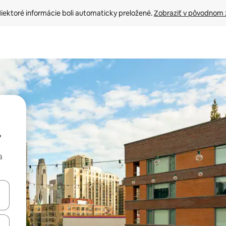
iektoré informácie boli automaticky preložené. 
Zobraziť v pôvodnom 
a
rechádzať pomocou klávesov so šípkami nahor a nadol alebo ich pres