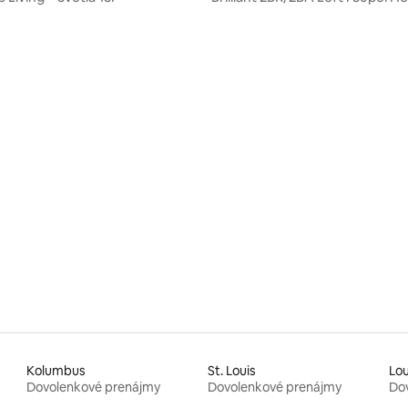
4,82 z 5, počet hodnotení: 691
Kolumbus
St. Louis
Lou
Dovolenkové prenájmy
Dovolenkové prenájmy
Do