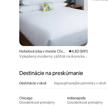
Hotelová izba v meste Chica
Priemerné ohodnotenie 
4,82 (691)
go
Vylepšený moderný zážitok na ikonickej
Michigan Ave.
Destinácie na preskúmanie
Destinácie v okolí
Najzaujímavejšie pamiatky v okolí
Chicago
Indianapolis
Dovolenkové prenájmy
Dovolenkové prenájmy