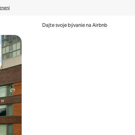
znení
Dajte svoje bývanie na Airbnb
kúmať pomocou dotykových gest či potiahnutia prstom.