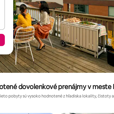
notené dovolenkové prenájmy v meste
tieto pobyty sú vysoko hodnotené z hľadiska lokality, čistoty 