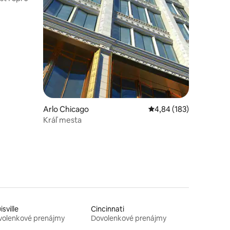
Arlo Chicago
Priemerné ohodnotenie
4,84 (183)
Kráľ mesta
isville
Cincinnati
volenkové prenájmy
Dovolenkové prenájmy