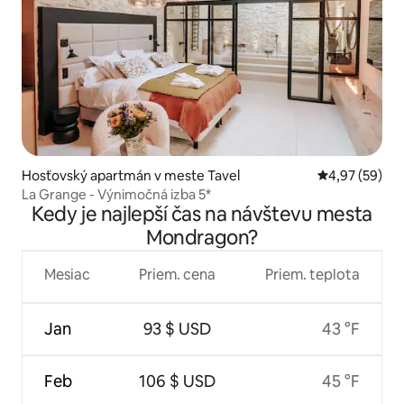
Hosťovský apartmán v meste Tavel
Priemerné oho
4,97 (59)
La Grange - Výnimočná izba 5*
Kedy je najlepší čas na návštevu mesta
Mondragon?
Mesiac
Priem. cena
Priem. teplota
Jan
93 $ USD
43 °F
Feb
106 $ USD
45 °F