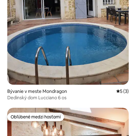
Bývanie v meste Mondragon
Priemerné
5 (3)
Dedinský dom Lucciano 6 os
Obľúbené medzi hosťami
Obľúbené medzi hosťami