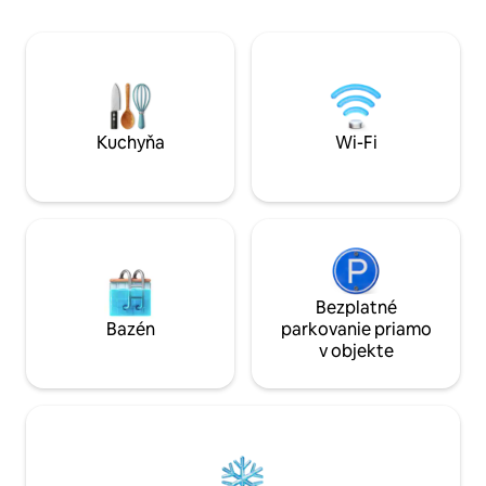
od Aiguèze 25 minút od rokliny Ardèche
30 minút od Chateauneuf-du-Pape 40
minút od Vaison-la-Romaine 50 minút od
Vallon-Pont-d'Arc - Prístup do
samostatného ubytovania (spoločný
vjazd pre autá) - Samostatná terasa
Kuchyňa
Wi-Fi
Bezplatné
Bazén
parkovanie priamo
v objekte