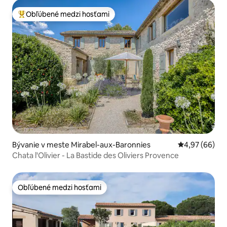
Obľúbené medzi hosťami
Najobľúbenejšie medzi hosťami
Bývanie v meste Mirabel-aux-Baronnies
Priemerné oho
4,97 (66)
Chata l'Olivier - La Bastide des Oliviers Provence
Obľúbené medzi hosťami
Obľúbené medzi hosťami