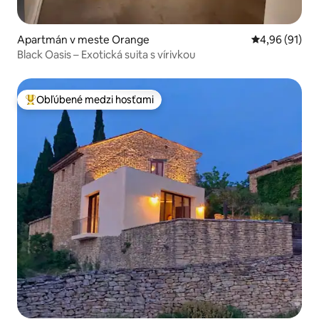
Apartmán v meste Orange
Priemerné oho
4,96 (91)
Black Oasis – Exotická suita s vírivkou
Obľúbené medzi hosťami
Najobľúbenejšie medzi hosťami