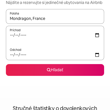
Nájdite a rezervujte si jedinečné ubytovania na Airbnb
Poloha
Keď budú výsledky k dispozícii, môžete si ich prechádzať pom
Príchod
Odchod
Hľadať
Stručné štatistiky o dovolenkových