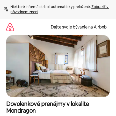
Preskočiť
Niektoré informácie boli automaticky preložené. 
Zobraziť v 
na
pôvodnom znení
obsah.
Dajte svoje bývanie na Airbnb
Dovolenkové prenájmy v lokalite
Mondragon