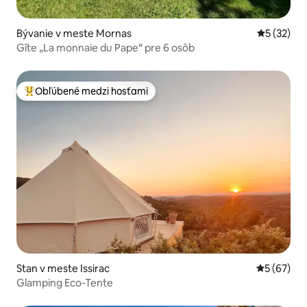
Bývanie v meste Mornas
Priemerné 
5 (32)
Gîte „La monnaie du Pape“ pre 6 osôb
Obľúbené medzi hosťami
Najobľúbenejšie medzi hosťami
Stan v meste Issirac
Priemerné 
5 (67)
Glamping Eco-Tente