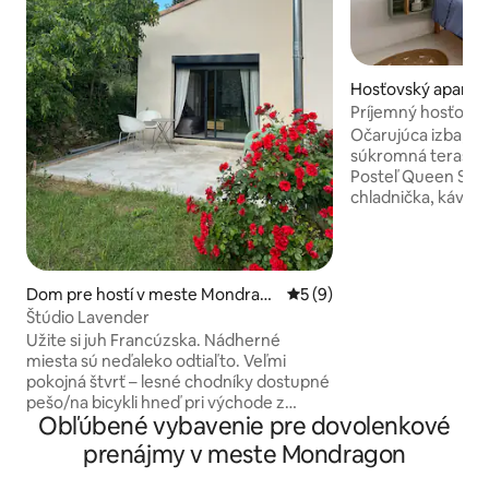
Hosťovský apartm
te Mondragon
Príjemný hosťovsk
Provence
Očarujúca izba, 20
súkromná terasa, 
Posteľ Queen Size, 
chladnička, kávova
na objednávku (10 
bazénu počas se
deti nie sú akcept
Samostatný vchod 
Dom pre hostí v meste Mondrag
Priemerné ohodnotenie 5 z
5 (9)
blízkosti diaľnice 
on
Štúdio Lavender
Avignonu, 20 minú
Užite si juh Francúzska. Nádherné
nabíjačke pre elekt
miesta sú neďaleko odtiaľto. Veľmi
Kontaktujte nás p
pokojná štvrť – lesné chodníky dostupné
ďakujeme. Neprís
pešo/na bicykli hneď pri východe z
zníženou pohybli
Obľúbené vybavenie pre dovolenkové
domu. Prenájom ubytovania s prístupom
k spoločnému bazénu (v lete) - pre 2
prenájmy v meste Mondragon
osoby 40 minút od Avignonu (Festival v
Avignone) 20 minút od Orange 25 minút