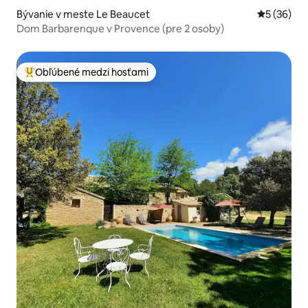
Bývanie v meste Le Beaucet
Priemerné 
5 (36)
Dom Barbarenque v Provence (pre 2 osoby)
Obľúbené medzi hosťami
Najobľúbenejšie medzi hosťami