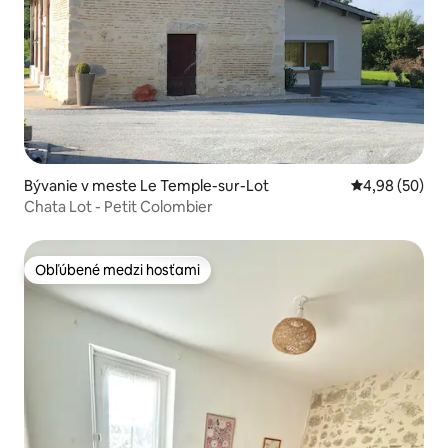
Bývanie v meste Le Temple-sur-Lot
Priemerné oho
4,98 (50)
Chata Lot - Petit Colombier
Obľúbené medzi hosťami
Obľúbené medzi hosťami