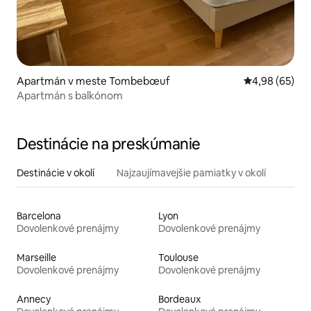
Apartmán v meste Tombebœuf
Priemerné oho
4,98 (65)
Apartmán s balkónom
Destinácie na preskúmanie
Destinácie v okolí
Najzaujímavejšie pamiatky v okolí
Barcelona
Lyon
Dovolenkové prenájmy
Dovolenkové prenájmy
Marseille
Toulouse
Dovolenkové prenájmy
Dovolenkové prenájmy
Annecy
Bordeaux