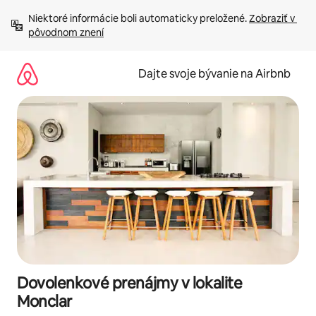
Preskočiť
Niektoré informácie boli automaticky preložené. 
Zobraziť v 
na
pôvodnom znení
obsah.
Dajte svoje bývanie na Airbnb
Dovolenkové prenájmy v lokalite
Monclar