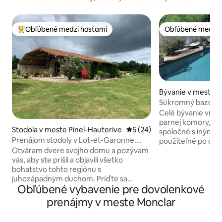
Obľúbené medzi hosťami
Obľúbené medzi 
Najobľúbenejšie medzi hosťami
Obľúbené medzi 
Bývanie v meste 
Súkromný bazén a 
Sky House Agen
Celé bývanie vrát
parnej komory, ter
Stodola v meste Pinel-Hauterive
Priemerné ohodnotenie 5 z 
5 (24)
spoločné s inými 
Prenájom stodoly v Lot-et-Garonne.
použiteľné po celý
Max. 8 lôžok
krytá T° nastaviteľ
Otváram dvere svojho domu a pozývam
hammam, sauna. Te
vás, aby ste prišli a objavili všetko
prehliadnutá. 14-
bohatstvo tohto regiónu s
bazén, otvorený o
juhozápadným duchom. Príďte sa
Obľúbené vybavenie pre dovolenkové
konca októbra. U
podeliť o naše odborné znalosti a
upratanie, ako aj 
odborné znalosti podľa svojich želaní: -
prenájmy v meste Monclar
bielizne, uteráko
Golf - Turistika alebo cyklistika - Rybolov
je prísne obmedze
a vodné aktivity - Heritage - Gastronomy