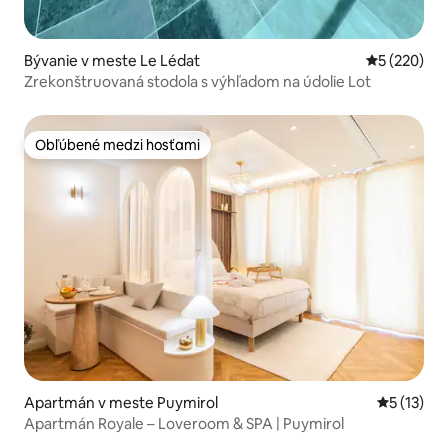
Bývanie v meste Le Lédat
Priemerné o
5 (220)
Zrekonštruovaná stodola s výhľadom na údolie Lot
Obľúbené medzi hosťami
Obľúbené medzi hosťami
Apartmán v meste Puymirol
Priemerné
5 (13)
Apartmán Royale – Loveroom & SPA | Puymirol