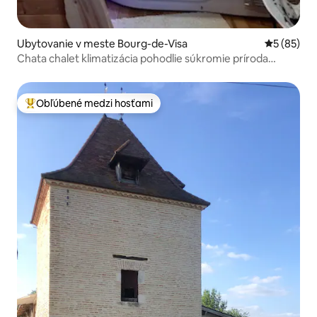
Ubytovanie v meste Bourg-de-Visa
Priemerné 
5 (85)
Chata chalet klimatizácia pohodlie súkromie príroda
vírivka
Obľúbené medzi hosťami
Najobľúbenejšie medzi hosťami