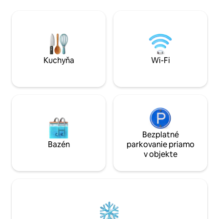
2 deti (nie sú povol
Táto stodola postavená v roku 1893 a
vášnivo zrekonštruovaná v roku 2015
vám ponúkne priestor a pokoj. Ideálne
miesto na oddych pre chvíle zdieľania
pre rodiny alebo skupiny priateľov.
Kuchyňa
Wi-Fi
Bezplatné
Bazén
parkovanie priamo
v objekte