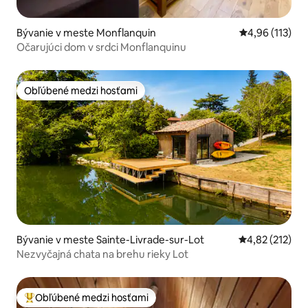
Bývanie v meste Monflanquin
Priemerné oho
4,96 (113)
Očarujúci dom v srdci Monflanquinu
Obľúbené medzi hosťami
Obľúbené medzi hosťami
Bývanie v meste Sainte-Livrade-sur-Lot
Priemerné ohod
4,82 (212)
Nezvyčajná chata na brehu rieky Lot
Obľúbené medzi hosťami
Najobľúbenejšie medzi hosťami