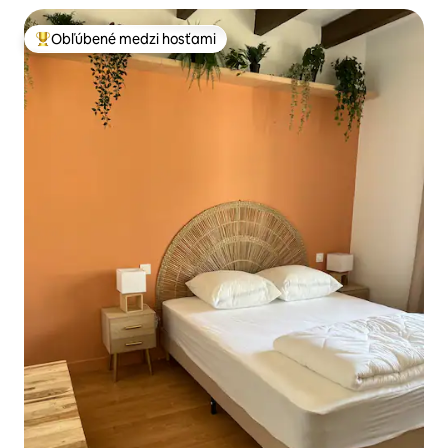
Obľúbené medzi hosťami
Najobľúbenejšie medzi hosťami