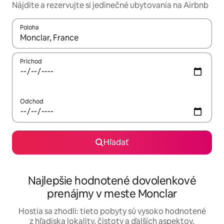
Nájdite a rezervujte si jedinečné ubytovania na Airbnb
Poloha
Keď budú výsledky k dispozícii, môžete si ich prechádzať pom
Príchod
Odchod
Hľadať
Najlepšie hodnotené dovolenkové
prenájmy v meste Monclar
Hostia sa zhodli: tieto pobyty sú vysoko hodnotené
z hľadiska lokality, čistoty a ďalších aspektov.