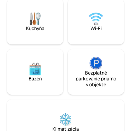
všetkých stredov
minút jazdy od Sirola a Numany. ​Ideálne
múzea Teatro delle 
útočisko, kde môžete zažiť Conero s
dve osoby až 3 vď
pohovke v obývace
Národný identifik
IT042002C2A7LD
Kuchyňa
Wi-Fi
Bezplatné
Bazén
parkovanie priamo
v objekte
Klimatizácia