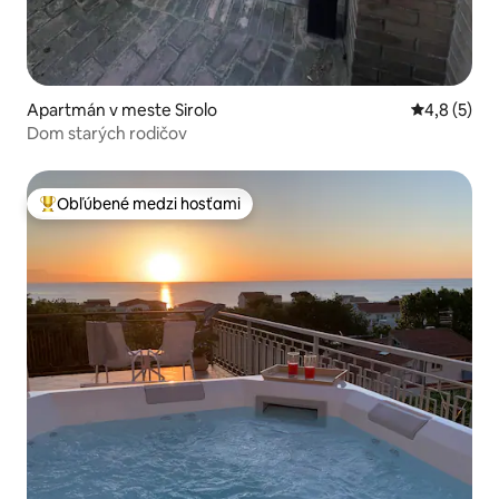
Apartmán v meste Sirolo
Priemerné 
4,8 (5)
Dom starých rodičov
Obľúbené medzi hosťami
Najobľúbenejšie medzi hosťami