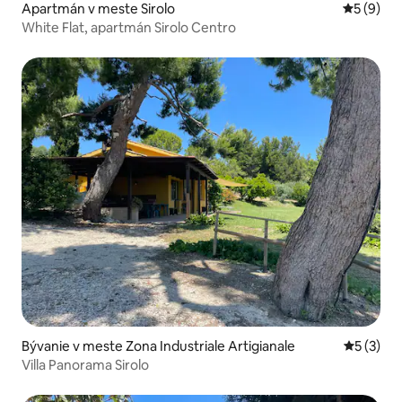
Apartmán v meste Sirolo
Priemerné
5 (9)
White Flat, apartmán Sirolo Centro
Bývanie v meste Zona Industriale Artigianale
Priemerné
5 (3)
Villa Panorama Sirolo