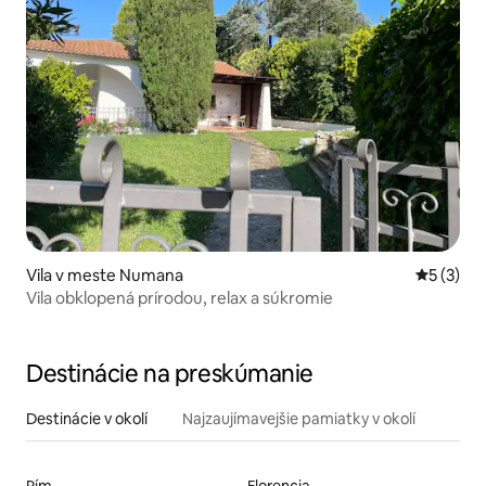
Vila v meste Numana
Priemerné
5 (3)
Vila obklopená prírodou, relax a súkromie
Destinácie na preskúmanie
Destinácie v okolí
Najzaujímavejšie pamiatky v okolí
Rím
Florencia