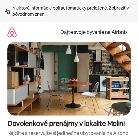
Preskočiť
Niektoré informácie boli automaticky preložené. 
Zobraziť v 
na
pôvodnom znení
obsah.
Dajte svoje bývanie na Airbnb
Dovolenkové prenájmy v lokalite Molini
Nájdite a rezervujte si jedinečné ubytovania na Airbnb