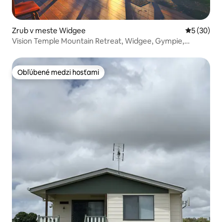
Zrub v meste Widgee
Priemerné 
5 (30)
Vision Temple Mountain Retreat, Widgee, Gympie,
Queensland
Obľúbené medzi hosťami
Obľúbené medzi hosťami