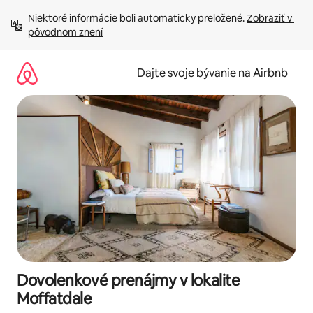
Preskočiť
Niektoré informácie boli automaticky preložené. 
Zobraziť v 
na
pôvodnom znení
obsah.
Dajte svoje bývanie na Airbnb
Dovolenkové prenájmy v lokalite
Moffatdale