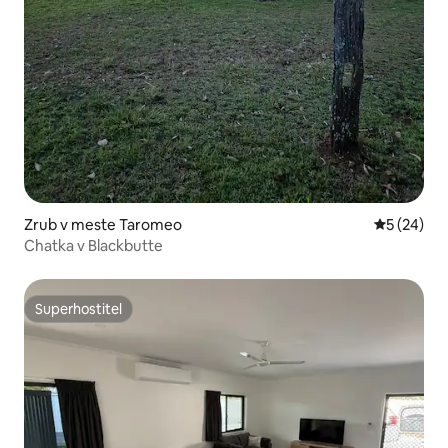
Zrub v meste Taromeo
Priemerné 
5 (24)
Chatka v Blackbutte
Superhostiteľ
Superhostiteľ