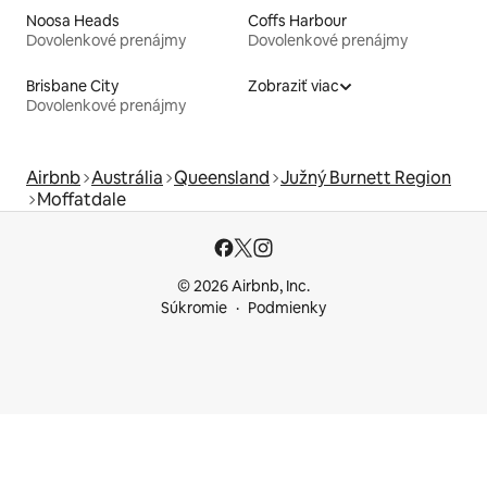
Noosa Heads
Coffs Harbour
Dovolenkové prenájmy
Dovolenkové prenájmy
Brisbane City
Zobraziť viac
Dovolenkové prenájmy
Airbnb
Austrália
Queensland
Južný Burnett Region
Moffatdale
© 2026 Airbnb, Inc.
Súkromie
Podmienky