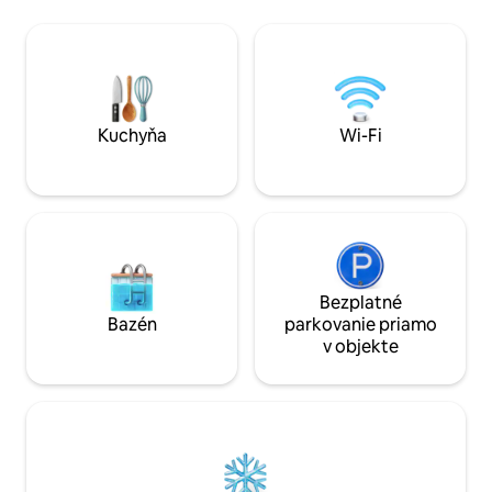
úžasný výhľad na 
vonkajšej vane pri horúcom ohni s
vybavenie, ohnisk
pohárom vína alebo šálkou čaju v ruke!
potoku a kľukatn
Nachádzame sa necelých 10 minút od
na kúpanie, objavo
mesta Nanango a 20 minút od mesta
turistickú trasu v 
Kingaroy. South Burnett má čo
rozprestierajúcu s
ponúknuť pre každého – kaviarne,
hektároch.
vinárstva, železničné trasy a
Kuchyňa
Wi-Fi
dobrodružné prechádzky v buši, aby
sme vymenovali aspoň niektoré.
Bezplatné
Bazén
parkovanie priamo
v objekte