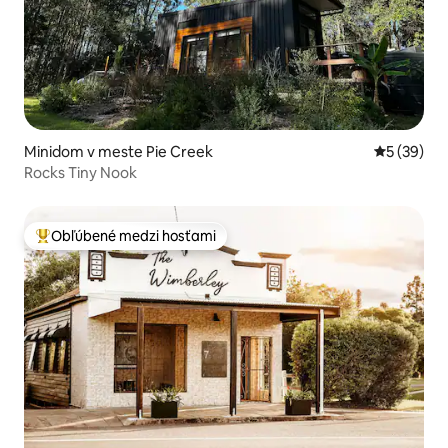
Minidom v meste Pie Creek
Priemerné 
5 (39)
Rocks Tiny Nook
Obľúbené medzi hosťami
Najobľúbenejšie medzi hosťami