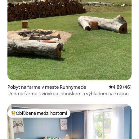
Pobyt na farme v meste Runnymede
Priemerné oho
4,89 (46)
Únik na farmu s vírivkou, ohniskom a výhľadom na krajinu
Obľúbené medzi hosťami
Najobľúbenejšie medzi hosťami