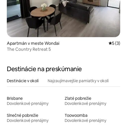
Apartmán v meste Wondai
Priemerné
5 (3)
The Country Retreat 5
Destinácie na preskúmanie
Destinácie v okolí
Najzaujímavejšie pamiatky v okolí
Brisbane
Zlaté pobrežie
Dovolenkové prenájmy
Dovolenkové prenájmy
Slnečné pobrežie
Toowoomba
Dovolenkové prenájmy
Dovolenkové prenájmy