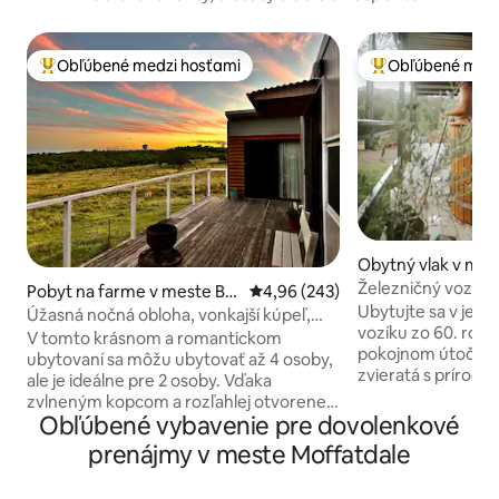
Obľúbené medzi hosťami
Obľúbené medz
Najobľúbenejšie medzi hosťami
Najobľúbenejšie 
Obytný vlak v mes
w
Železničný vozík s
Pobyt na farme v meste Bo
Priemerné ohodnotenie 4,96 z 5
4,96 (243)
Ubytujte sa v jed
oie
Úžasná nočná obloha, vonkajší kúpeľ,
vozíku zo 60. rokov
výhľady a ohnisko
V tomto krásnom a romantickom
pokojnom útočisku
ubytovaní sa môžu ubytovať až 4 osoby,
zvieratá s prírodn
ale je ideálne pre 2 osoby. Vďaka
Náš láskyplne zre
zvlneným kopcom a rozľahlej otvorenej
vagón sa nachád
Obľúbené vybavenie pre dovolenkové
krajine je tu množstvo priestoru na
rodinnom pozemku
objavovanie. Vychutnajte si pohľad na
prenájmy v meste Moffatdale
akrov v Oakview, 
kravy potulujúce sa po ohradách a v noci
a 15 minút od Kilki
úžasné hviezdy na terase alebo z