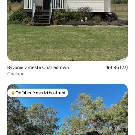
Bývanie v meste Charlestown
Priemerné oho
4,96 (27)
Chalupa
Obľúbené medzi hosťami
Najobľúbenejšie medzi hosťami