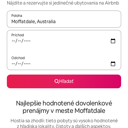
Nájdite a rezervujte si jedinečné ubytovania na Airbnb
Poloha
Keď budú výsledky k dispozícii, môžete si ich prechádzať pom
Príchod
Odchod
Hľadať
Najlepšie hodnotené dovolenkové
prenájmy v meste Moffatdale
Hostia sa zhodli: tieto pobyty sú vysoko hodnotené
z hľadiska lokality, čistoty a ďalších aspektov.