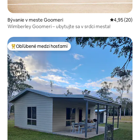
Bývanie v meste Goomeri
Priemerné oho
4,95 (20)
Wimberley Goomeri – ubytujte sa v srdci mesta!
Obľúbené medzi hosťami
Najobľúbenejšie medzi hosťami