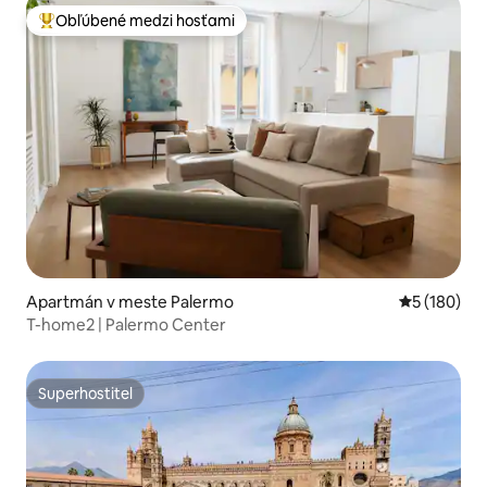
Obľúbené medzi hosťami
Najobľúbenejšie medzi hosťami
Apartmán v meste Palermo
Priemerné o
5 (180)
T-home2 | Palermo Center
Superhostiteľ
Superhostiteľ