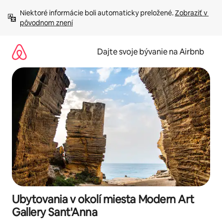
Preskočiť
Niektoré informácie boli automaticky preložené. 
Zobraziť v 
na
pôvodnom znení
obsah.
Dajte svoje bývanie na Airbnb
Ubytovania v okolí miesta Modern Art
Gallery Sant'Anna