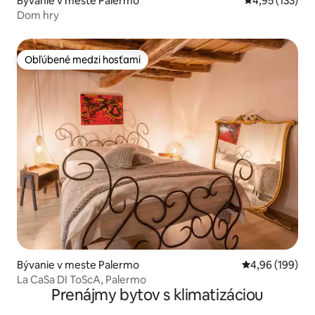
Bývanie v meste Palermo
Priemerné ohod
4,95 (133)
Dom hry
Obľúbené medzi hosťami
Obľúbené medzi hosťami
Bývanie v meste Palermo
Priemerné ohod
4,96 (199)
La CaSa DI ToScA, Palermo
Prenájmy bytov s klimatizáciou