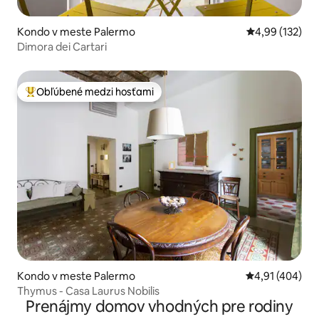
Kondo v meste Palermo
Priemerné ohod
4,99 (132)
Dimora dei Cartari
Obľúbené medzi hosťami
Najobľúbenejšie medzi hosťami
Kondo v meste Palermo
Priemerné ohod
4,91 (404)
Thymus - Casa Laurus Nobilis
Prenájmy domov vhodných pre rodiny