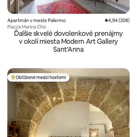
Apartmán v meste Palermo
Priemerné ohod
4,94 (208)
Piazza Marina Chic
Ďalšie skvelé dovolenkové prenájmy
v okolí miesta Modern Art Gallery
Sant'Anna
Obľúbené medzi hosťami
Najobľúbenejšie medzi hosťami