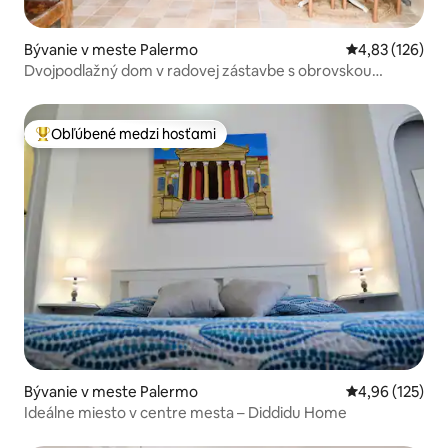
Bývanie v meste Palermo
Priemerné ohod
4,83 (126)
Dvojpodlažný dom v radovej zástavbe s obrovskou
terasou
Obľúbené medzi hosťami
Najobľúbenejšie medzi hosťami
Bývanie v meste Palermo
Priemerné ohod
4,96 (125)
Ideálne miesto v centre mesta – Diddidu Home