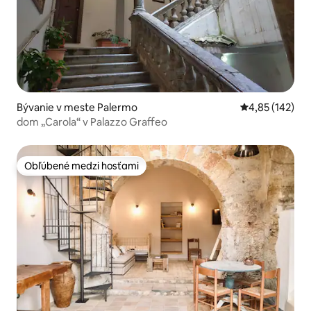
Bývanie v meste Palermo
Priemerné ohod
4,85 (142)
dom „Carola“ v Palazzo Graffeo
Obľúbené medzi hosťami
Obľúbené medzi hosťami