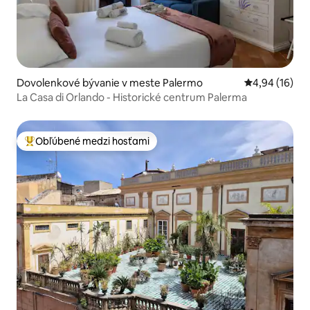
Dovolenkové bývanie v meste Palermo
Priemerné oho
4,94 (16)
La Casa di Orlando - Historické centrum Palerma
Obľúbené medzi hosťami
Najobľúbenejšie medzi hosťami