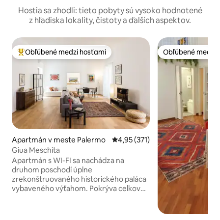
Hostia sa zhodli: tieto pobyty sú vysoko hodnotené
z hľadiska lokality, čistoty a ďalších aspektov.
Obľúbené medzi hosťami
Obľúbené medzi 
Najobľúbenejšie medzi hosťami
Obľúbené medzi 
Apartmán v meste Palermo
Priemerné ohodnotenie 4,95 z 5
4,95 (371)
Giua Meschita
Apartmán s WI-FI sa nachádza na
druhom poschodí úplne
zrekonštruovaného historického paláca
vybaveného výťahom. Pokrýva celkovú
plochu 130 metrov štvorcových na
jednej úrovni a ďalších 40 metrov
štvorcových terasy, ku ktorej je prístup z