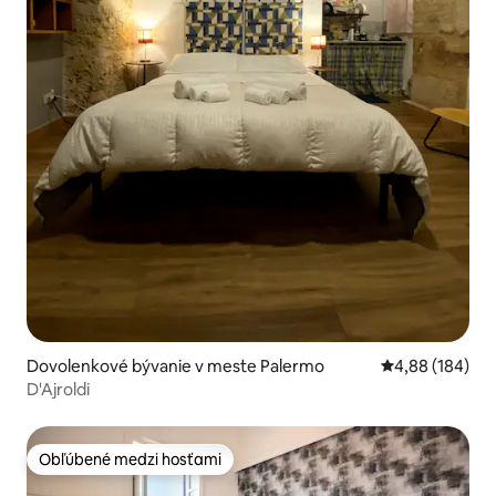
Dovolenkové bývanie v meste Palermo
Priemerné ohod
4,88 (184)
D'Ajroldi
Obľúbené medzi hosťami
Obľúbené medzi hosťami