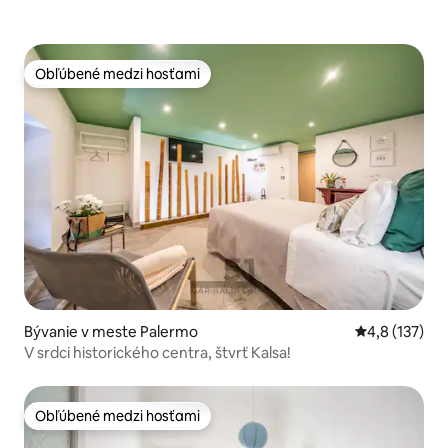
Obľúbené medzi hosťami
Obľúbené medzi hosťami
Bývanie v meste Palermo
Priemerné oh
4,8 (137)
V srdci historického centra, štvrť Kalsa!
Obľúbené medzi hosťami
Obľúbené medzi hosťami