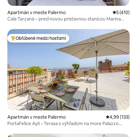
Apartmán v meste Palermo
Priemerné o
5 (410)
Cala Tarzanà – pred novou prístavnou stanicou Marina
Yachting
Obľúbené medzi hosťami
Najobľúbenejšie medzi hosťami
Apartmán v meste Palermo
Priemerné ohod
4,99 (133)
PortaFelice Apt • Terasa s výhľadom na more Palazzo
Amoroso