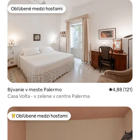
Obľúbené medzi hosťami
Obľúbené medzi hosťami
Bývanie v meste Palermo
Priemerné oho
4,88 (121)
Casa Volta - v zelene v centre Palerma
Obľúbené medzi hosťami
Najobľúbenejšie medzi hosťami