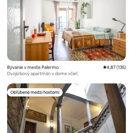
Bývanie v meste Palermo
Priemerné ohod
4,87 (135)
Dvojizbový apartmán v dome včiel.
Obľúbené medzi hosťami
Obľúbené medzi hosťami