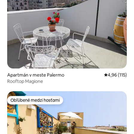
Apartmán v meste Palermo
Priemerné oho
4,96 (115)
Rooftop Magione
Obľúbené medzi hosťami
Obľúbené medzi hosťami