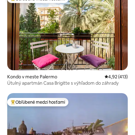
Najobľúbenejšie medzi hosťami
Kondo v meste Palermo
Priemerné ohod
4,92 (413)
Útulný apartmán Casa Brigitte s výhľadom do záhrady
Obľúbené medzi hosťami
Najobľúbenejšie medzi hosťami