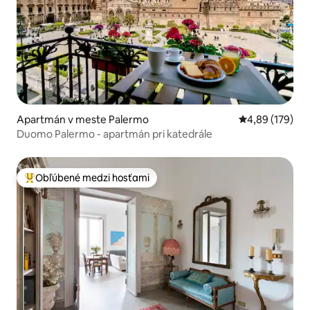
Apartmán v meste Palermo
Priemerné ohod
4,89 (179)
Duomo Palermo - apartmán pri katedrále
Obľúbené medzi hosťami
Najobľúbenejšie medzi hosťami