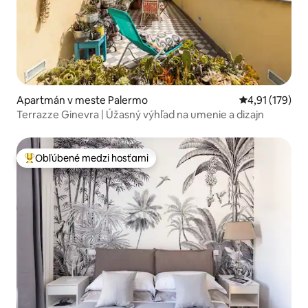
Apartmán v meste Palermo
Priemerné oho
4,91 (179)
Terrazze Ginevra | Úžasný výhľad na umenie a dizajn
Obľúbené medzi hosťami
Najobľúbenejšie medzi hosťami