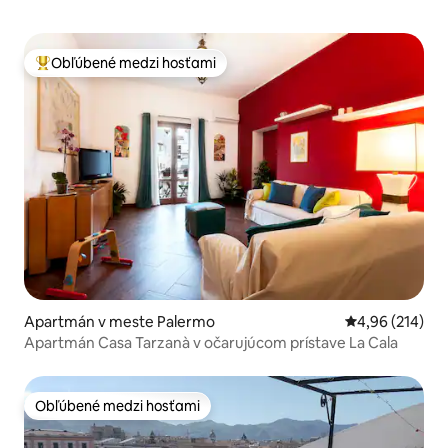
Obľúbené medzi hosťami
Najobľúbenejšie medzi hosťami
Apartmán v meste Palermo
Priemerné ohod
4,96 (214)
Apartmán Casa Tarzanà v očarujúcom prístave La Cala
Obľúbené medzi hosťami
Obľúbené medzi hosťami