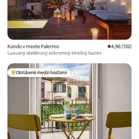
Kondo v meste Palermo
Priemerné ohod
4,96 (132)
Luxusný ateliérový súkromný strešný bazén
Obľúbené medzi hosťami
Najobľúbenejšie medzi hosťami