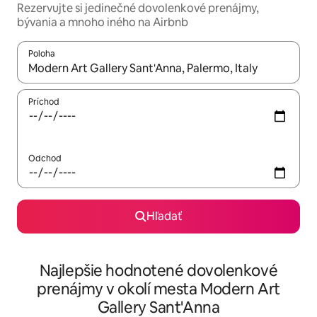
Rezervujte si jedinečné dovolenkové prenájmy,
bývania a mnoho iného na Airbnb
Poloha
Keď budú výsledky k dispozícii, môžete si ich prechádzať pom
Príchod
Odchod
Hľadať
Najlepšie hodnotené dovolenkové
prenájmy v okolí mesta Modern Art
Gallery Sant'Anna