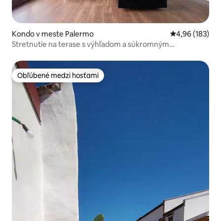
Kondo v meste Palermo
Priemerné ohod
4,96 (183)
Stretnutie na terase s výhľadom a súkromným
parkoviskom
Obľúbené medzi hosťami
Obľúbené medzi hosťami