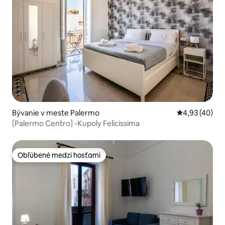
Bývanie v meste Palermo
Priemerné oho
4,93 (40)
[Palermo Centro] -Kupoly Felicissima
Obľúbené medzi hosťami
Obľúbené medzi hosťami