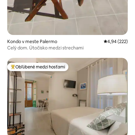
Kondo v meste Palermo
Priemerné ohod
4,94 (222)
Celý dom. Útočisko medzi strechami
Obľúbené medzi hosťami
Najobľúbenejšie medzi hosťami