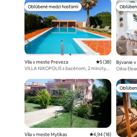
Obľúbené medzi hosťami
Obľúben
Obľúbené medzi hosťami
Obľúben
Vila v meste Preveza
Priemerné ohodnote
5 (38)
Bývanie v
VILLA NIKOPOLIS s bazénom, 2 minúty
Oikia Elea
od mora
Obľúben
Obľúben
Vila v meste Mytikas
Priemerné ohodnotenie
4,94 (18)