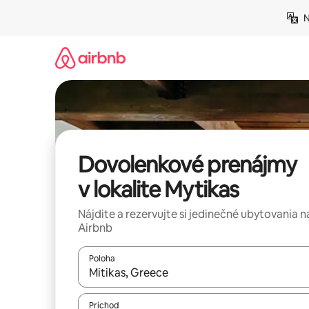
Preskočiť
N
na
obsah.
Dovolenkové prenájmy
v lokalite Mytikas
Nájdite a rezervujte si jedinečné ubytovania n
Airbnb
Poloha
Keď budú výsledky k dispozícii, môžete si ich p
Príchod