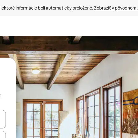
iektoré informácie boli automaticky preložené. 
Zobraziť v pôvodnom 
a
rechádzať pomocou klávesov so šípkami nahor a nadol alebo ich pres