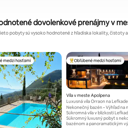
hodnotené dovolenkové prenájmy v me
tieto pobyty sú vysoko hodnotené z hľadiska lokality, čistoty 
é medzi hosťami
Obľúbené medzi hosťami
é medzi hosťami
Najobľúbenejšie medzi hosťami
Vila v meste Apolpena
Luxusná vila Orraon na Lefkade
 4,93 z 5, počet hodnotení: 60
Panoramatický výhľad a bazén
Nekonečný bazén • Výhľad na 
Súkromná vila v blízkosti Lefka
Súkromný luxusný pobyt s ne
bazénom a panoramatickým v