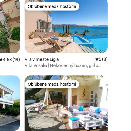
Obľúbené medzi hosťami
Obľúbené medzi hosťami
Vila v meste Ligia
Priemerné ohodno
5 (8)
notení: 13
Priemerné ohodnotenie 4,63 z 5, počet hodnotení: 19
4,63 (19)
Villa Vosalia | Nekonečný bazén, gril a
výhľad na more
Obľúbené medzi hosťami
Obľúbené medzi hosťami