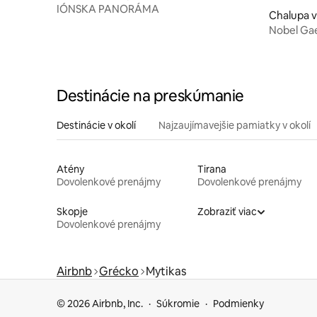
IÓNSKA PANORÁMA
Chalupa v
Nobel Ga
Destinácie na preskúmanie
Destinácie v okolí
Najzaujímavejšie pamiatky v okolí
Atény
Tirana
Dovolenkové prenájmy
Dovolenkové prenájmy
Skopje
Zobraziť viac
Dovolenkové prenájmy
Airbnb
Grécko
Mytikas
© 2026 Airbnb, Inc.
Súkromie
Podmienky