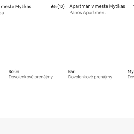
Apartmán v meste Mytikas
 meste Mytikas
Priemerné ohodnotenie 5 z 5, počet hod
5 (12)
Panos Apartment
ea
Solún
Bari
My
Dovolenkové prenájmy
Dovolenkové prenájmy
Do