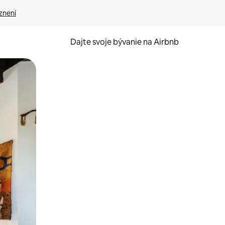
znení
Dajte svoje bývanie na Airbnb
kúmať pomocou dotykových gest či potiahnutia prstom.