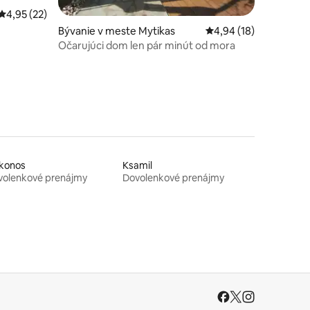
Priemerné ohodnotenie 4,95 z 5, počet hodnotení: 22
4,95 (22)
notení: 12
Bývanie v meste Mytikas
Priemerné ohodnoteni
4,94 (18)
Očarujúci dom len pár minút od mora
konos
Ksamil
volenkové prenájmy
Dovolenkové prenájmy