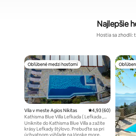
Najlepšie 
Hostia sa zhodli: 
Obľúbené medzi hosťami
Obľúben
Obľúbené medzi hosťami
Obľúben
Vila v meste Agios Nikitas
Priemerné ohodnotenie
4,93 (60)
Kathisma Blue Villa Lefkada ( Lefkada ,
Kathisma )
Uniknite do Kathisma Blue Villa a zažite
krásy Lefkady štýlovo. Prebuďte sa pri
úchvatnom výhľade na Iónske more,