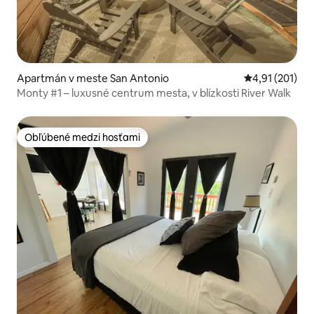
Apartmán v meste San Antonio
Priemerné oho
4,91 (201)
Monty #1 – luxusné centrum mesta, v blízkosti River Walk
Obľúbené medzi hosťami
Obľúbené medzi hosťami