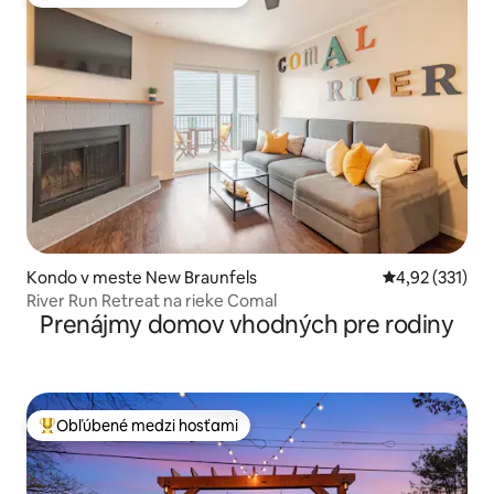
Najobľúbenejšie medzi hosťami
Kondo v meste New Braunfels
Priemerné ohod
4,92 (331)
River Run Retreat na rieke Comal
Prenájmy domov vhodných pre rodiny
Obľúbené medzi hosťami
Najobľúbenejšie medzi hosťami