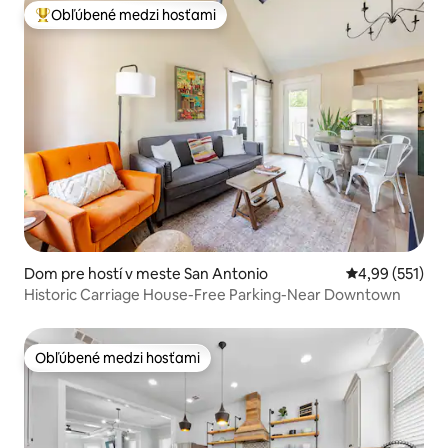
Obľúbené medzi hosťami
Najobľúbenejšie medzi hosťami
Dom pre hostí v meste San Antonio
Priemerné ohod
4,99 (551)
Historic Carriage House-Free Parking-Near Downtown
Obľúbené medzi hosťami
Obľúbené medzi hosťami