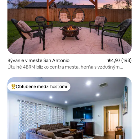
Bývanie v meste San Antonio
Priemerné ohod
4,97 (193)
Útulné 4BRM blízko centra mesta, herňa s vzdušným
hokejom
Obľúbené medzi hosťami
Najobľúbenejšie medzi hosťami