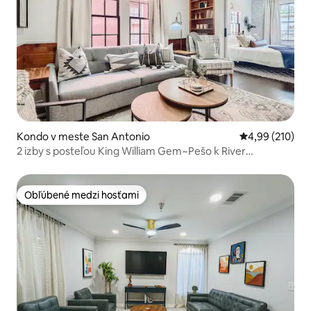
Kondo v meste San Antonio
Priemerné ohod
4,99 (210)
2 izby s posteľou King William Gem~Pešo k River
Walk/reštauráciám!
Obľúbené medzi hosťami
Obľúbené medzi hosťami