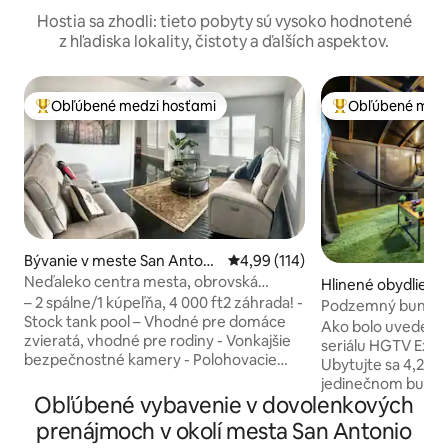
Hostia sa zhodli: tieto pobyty sú vysoko hodnotené
z hľadiska lokality, čistoty a ďalších aspektov.
Obľúbené medzi hosťami
Obľúbené medz
Najobľúbenejšie medzi hosťami
Najobľúbenejšie 
Bývanie v meste San Antoni
Priemerné ohodnotenie 4,99 z 5
4,99 (114)
o
Neďaleko centra mesta, obrovská
Hlinené obydlie v
súkromná záhrada s bazénom
– 2 spálne/1 kúpeľňa, 4 000 ft2 záhrada! -
kins
Podzemný bunker
Stock tank pool – Vhodné pre domáce
Ako bolo uvedené 
zvieratá, vhodné pre rodiny - Vonkajšie
seriálu HGTV Extr
bezpečnostné kamery - Polohovacie
Ubytujte sa 4,2 m
pohovky – Chladnička s výrobníkom
jedinečnom bunkr
ľadu/filtrovanou vodou – Len pár minút
Obľúbené vybavenie v dovolenkových
neďaleko San Anto
od centra mesta, Riverwalk,
navrhnuté ako jed
prenájmoch v okolí mesta San Antonio
Alamodome, Frost Center, Henry B.
úkryt, ponúka klasi