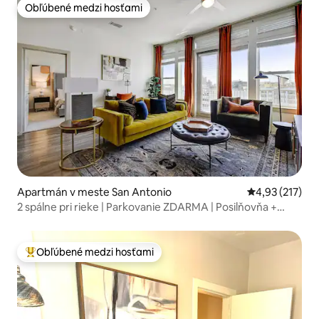
Obľúbené medzi hosťami
Obľúbené medzi hosťami
Apartmán v meste San Antonio
Priemerné ohod
4,93 (217)
2 spálne pri rieke | Parkovanie ZDARMA | Posilňovňa +
bazén
Obľúbené medzi hosťami
Najobľúbenejšie medzi hosťami