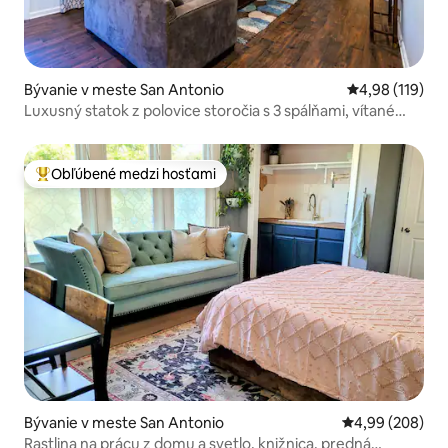
Bývanie v meste San Antonio
Priemerné ohod
4,98 (119)
Luxusný statok z polovice storočia s 3 spálňami, vítané
BMT
Obľúbené medzi hosťami
Najobľúbenejšie medzi hosťami
Bývanie v meste San Antonio
Priemerné ohod
4,99 (208)
Rastlina na prácu z domu a svetlo, knižnica, predná