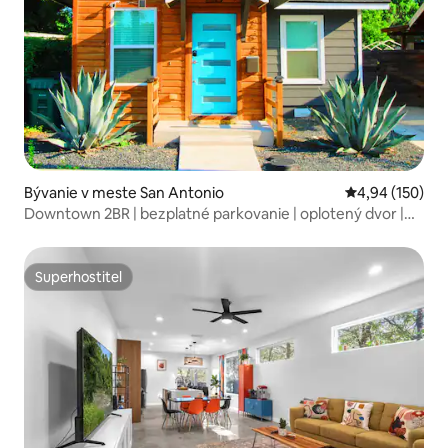
Bývanie v meste San Antonio
Priemerné ohod
4,94 (150)
Downtown 2BR | bezplatné parkovanie | oplotený dvor |
ohnisko
Superhostiteľ
Superhostiteľ