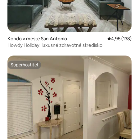
Kondo v meste San Antonio
Priemerné ohod
4,95 (138)
Howdy Holiday: luxusné zdravotné stredisko
Superhostiteľ
Superhostiteľ