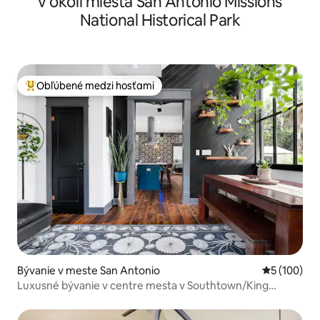
v okolí miesta San Antonio Missions
National Historical Park
Obľúbené medzi hosťami
Najobľúbenejšie medzi hosťami
Bývanie v meste San Antonio
Priemerné o
5 (100)
Luxusné bývanie v centre mesta v Southtown/King
William