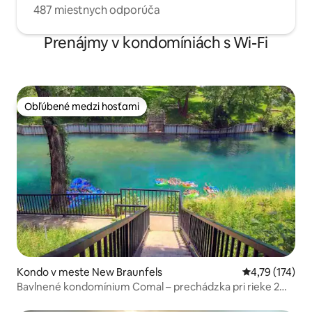
487 miestnych odporúča
Prenájmy v kondomíniách s Wi-Fi
Obľúbené medzi hosťami
Obľúbené medzi hosťami
Kondo v meste New Braunfels
Priemerné oho
4,79 (174)
Bavlnené kondomínium Comal – prechádzka pri rieke 2
Schlitterbahn