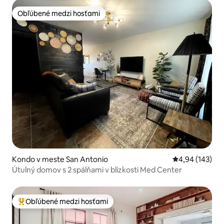
Obľúbené medzi hosťami
Obľúbené medzi hosťami
Kondo v meste San Antonio
Priemerné ohod
4,94 (143)
Útulný domov s 2 spálňami v blízkosti Med Center
Obľúbené medzi hosťami
Najobľúbenejšie medzi hosťami