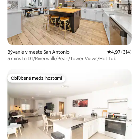
Bývanie v meste San Antonio
Priemerné ohod
4,97 (314)
5 mins to DT/Riverwalk/Pearl/Tower Views/Hot Tub
Obľúbené medzi hosťami
Obľúbené medzi hosťami