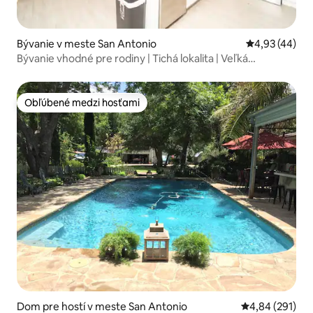
Bývanie v meste San Antonio
Priemerné oho
4,93 (44)
Bývanie vhodné pre rodiny | Tichá lokalita | Veľká
manželská posteľ + terasa
Obľúbené medzi hosťami
Obľúbené medzi hosťami
Dom pre hostí v meste San Antonio
Priemerné ohod
4,84 (291)