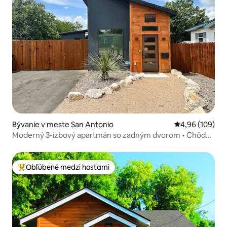
Bývanie v meste San Antonio
Priemerné ohod
4,96 (109)
Moderný 3-izbový apartmán so zadným dvorom • Chôdza
do Frost Bank Center
Obľúbené medzi hosťami
Najobľúbenejšie medzi hosťami