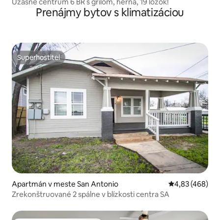
Úžasné centrum 6 BR s grilom, herňa, 19 lôžok!
Prenájmy bytov s klimatizáciou
Superhostiteľ
Superhostiteľ
Apartmán v meste San Antonio
Priemerné ohod
4,83 (468)
Zrekonštruované 2 spálne v blízkosti centra SA