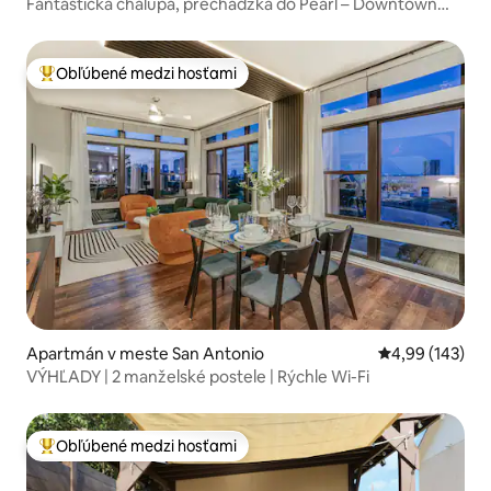
Fantastická chalupa, prechádzka do Pearl – Downtown
jednotka 1 v centre mesta
Obľúbené medzi hosťami
Najobľúbenejšie medzi hosťami
Apartmán v meste San Antonio
Priemerné ohod
4,99 (143)
VÝHĽADY | 2 manželské postele | Rýchle Wi-Fi
Obľúbené medzi hosťami
Najobľúbenejšie medzi hosťami