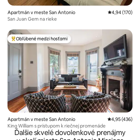
Apartmán v meste San Antonio
Priemerné ohod
4,94 (170)
San Juan Gem na rieke
Obľúbené medzi hosťami
Najobľúbenejšie medzi hosťami
Apartmán v meste San Antonio
Priemerné ohod
4,95 (436)
King William s prístupom k riečnej promenáde
Ďalšie skvelé dovolenkové prenájmy