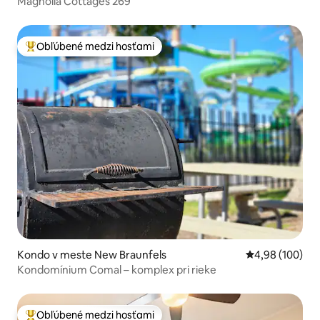
Magnolia Cottages 269
Obľúbené medzi hosťami
Najobľúbenejšie medzi hosťami
Kondo v meste New Braunfels
Priemerné ohod
4,98 (100)
Kondomínium Comal – komplex pri rieke
Obľúbené medzi hosťami