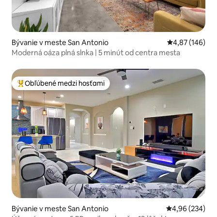
Bývanie v meste San Antonio
Priemerné ohod
4,87 (146)
Moderná oáza plná slnka | 5 minút od centra mesta
Obľúbené medzi hosťami
Najobľúbenejšie medzi hosťami
Bývanie v meste San Antonio
Priemerné ohod
4,96 (234)