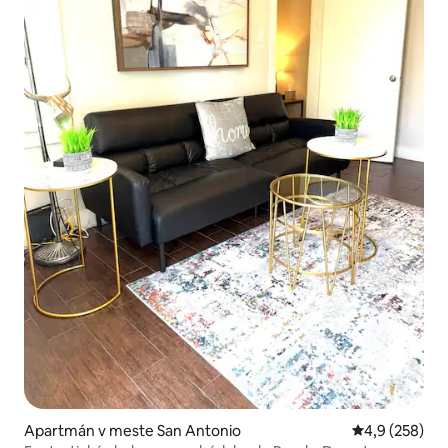
Apartmán v meste San Antonio
Priemerné oho
4,9 (258)