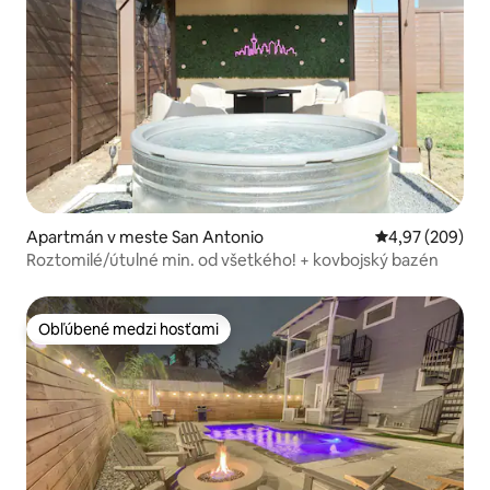
Apartmán v meste San Antonio
Priemerné ohod
4,97 (209)
Roztomilé/útulné min. od všetkého! + kovbojský bazén
Obľúbené medzi hosťami
Obľúbené medzi hosťami