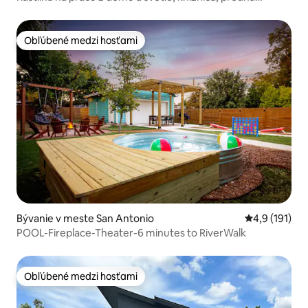
veranda
Obľúbené medzi hosťami
Obľúbené medzi hosťami
Bývanie v meste San Antonio
Priemerné oh
4,9 (191)
POOL-Fireplace-Theater-6 minutes to RiverWalk
Obľúbené medzi hosťami
Obľúbené medzi hosťami