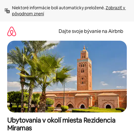
Preskočiť
Niektoré informácie boli automaticky preložené. 
Zobraziť v 
na
pôvodnom znení
obsah.
Dajte svoje bývanie na Airbnb
Ubytovania v okolí miesta Rezidencia
Miramas