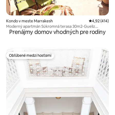
Kondo v meste Marrakesh
Priemerné ohod
4,92 (414)
Moderný apartmán Súkromná terasa 30m2-Gueliz
Prenájmy domov vhodných pre rodiny
centrum
Obľúbené medzi hosťami
Obľúbené medzi hosťami