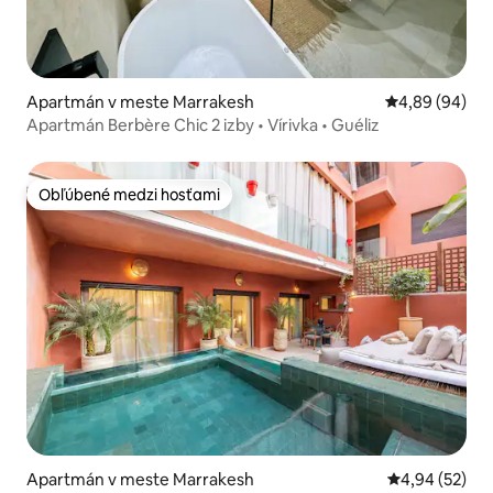
Apartmán v meste Marrakesh
Priemerné oho
4,89 (94)
Apartmán Berbère Chic 2 izby • Vírivka • Guéliz
Obľúbené medzi hosťami
Obľúbené medzi hosťami
Apartmán v meste Marrakesh
Priemerné oho
4,94 (52)