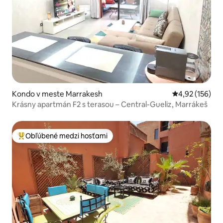
Kondo v meste Marrakesh
Priemerné ohod
4,92 (156)
Krásny apartmán F2 s terasou – Central-Gueliz, Marrákeš
Obľúbené medzi hosťami
Najobľúbenejšie medzi hosťami