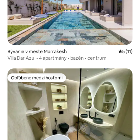
Bývanie v meste Marrakesh
Priemerné
5 (11)
Villa Dar Azul • 4 apartmány • bazén • centrum
Obľúbené medzi hosťami
Obľúbené medzi hosťami