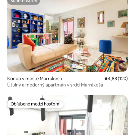
Superhostiteľ
Superhostiteľ
Kondo v meste Marrakesh
Priemerné ohod
4,83 (120)
Útulný a moderný apartmán v srdci Marrákeša
Obľúbené medzi hosťami
Obľúbené medzi hosťami