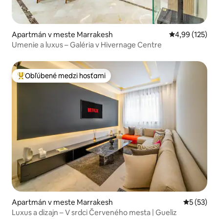
Apartmán v meste Marrakesh
Priemerné ohod
4,99 (125)
Umenie a luxus – Galéria v Hivernage Centre
Obľúbené medzi hosťami
Najobľúbenejšie medzi hosťami
Apartmán v meste Marrakesh
Priemerné 
5 (53)
Luxus a dizajn – V srdci Červeného mesta | Gueliz