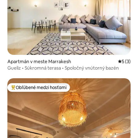
Apartmán v meste Marrakesh
Priemerné
5 (3)
Gueliz • Súkromná terasa • Spoločný vnútorný bazén
Obľúbené medzi hosťami
Najobľúbenejšie medzi hosťami