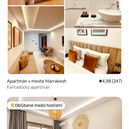
Apartmán v meste Marrakesh
Priemerné ohod
4,98 (247)
Fantastický apartmán
Obľúbené medzi hosťami
Najobľúbenejšie medzi hosťami