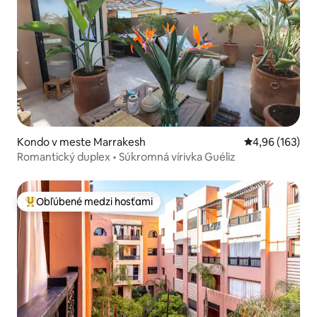
Kondo v meste Marrakesh
Priemerné ohod
4,96 (163)
Romantický duplex • Súkromná vírivka Guéliz
Obľúbené medzi hosťami
Najobľúbenejšie medzi hosťami