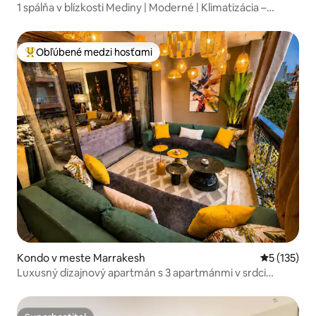
1 spálňa v blízkosti Mediny | Moderné | Klimatizácia –
Netflix – Wi-Fi
Obľúbené medzi hosťami
Najobľúbenejšie medzi hosťami
Kondo v meste Marrakesh
Priemerné 
5 (135)
Luxusný dizajnový apartmán s 3 apartmánmi v srdci
Guelizu