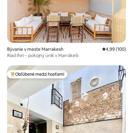
Bývanie v meste Marrakesh
Priemerné ohod
4,99 (100)
Riad Ihiri – pokojný únik v Marrákeši
Obľúbené medzi hosťami
Najobľúbenejšie medzi hosťami