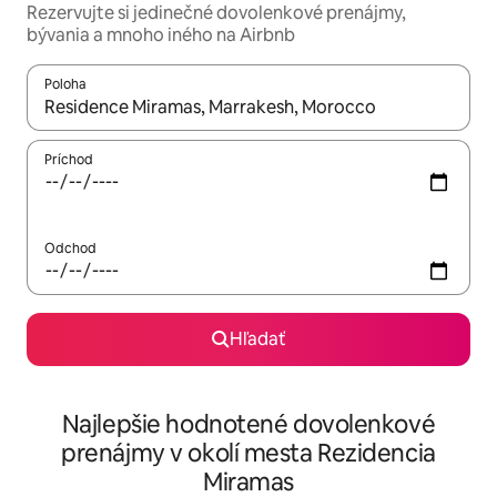
Rezervujte si jedinečné dovolenkové prenájmy,
bývania a mnoho iného na Airbnb
Poloha
Keď budú výsledky k dispozícii, môžete si ich prechádzať pom
Príchod
Odchod
Hľadať
Najlepšie hodnotené dovolenkové
prenájmy v okolí mesta Rezidencia
Miramas