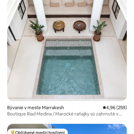
Bývanie v meste Marrakesh
Priemerné ohod
4,96 (259)
Boutique Riad Medina / Marocké raňajky sú zahrnuté v
cene
Obľúbené medzi hosťami