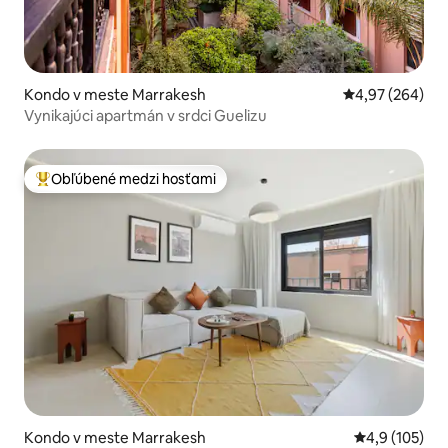
Kondo v meste Marrakesh
Priemerné ohod
4,97 (264)
Vynikajúci apartmán v srdci Guelizu
Obľúbené medzi hosťami
Najobľúbenejšie medzi hosťami
Kondo v meste Marrakesh
Priemerné oho
4,9 (105)