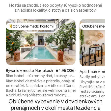
Hostia sa zhodli: tieto pobyty sú vysoko hodnotené
z hľadiska lokality, čistoty a ďalších aspektov.
Obľúbené medzi hosťami
Obľúbené medzi 
Najobľúbenejšie medzi hosťami
Obľúbené medzi 
Bývanie v meste Marrakesh
Priemerné ohodnotenie 4,96 z 5
4,96 (236)
Apartmán v mest
Riad Isobel – súkromný riád, luxusný, pre
sh
Svetlý pobyt v Guel
8 osôb, s bazénom
Riad Isobel vlastní dvaja priatelia, obaja sú
centrálna poloha
Ubytujte sa v srdci
dekoratéri. Nachádza sa v blízkosti Dar el
štvrti Marrákeša, 
Bacha, krásnej tichej, ale veľmi centrálnej
reštauráciami, ob
a exkluzívnej oblasti v rámci mediny.
atrakciami. Len 1
Kompletne zrekonštruovaný podľa
Obľúbené vybavenie v dovolenkových
Carré Eden a 900 
najvyšších štandardov a navrhnutý tak,
nádražia Marrakec
prenájmoch v okolí mesta Rezidencia
aby sa cítil ako vo vašom vlastnom
bod na objavovanie mest