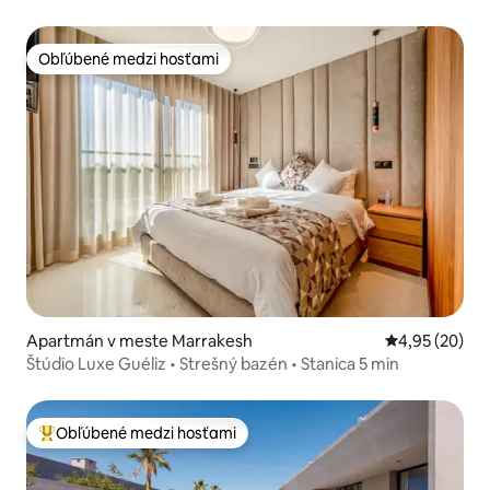
Obľúbené medzi hosťami
Obľúbené medzi hosťami
Apartmán v meste Marrakesh
Priemerné oho
4,95 (20)
Štúdio Luxe Guéliz • Strešný bazén • Stanica 5 min
Obľúbené medzi hosťami
Najobľúbenejšie medzi hosťami