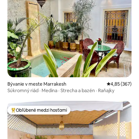
Bývanie v meste Marrakesh
Priemerné ohod
4,85 (367)
Súkromný riád · Medina · Strecha a bazén · Raňajky
Obľúbené medzi hosťami
Najobľúbenejšie medzi hosťami