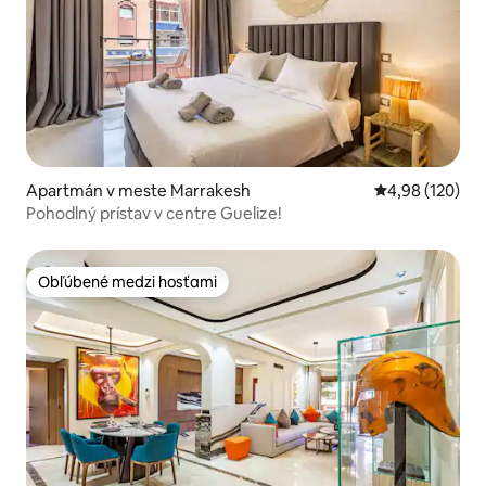
Apartmán v meste Marrakesh
Priemerné ohod
4,98 (120)
Pohodlný prístav v centre Guelize!
Obľúbené medzi hosťami
Obľúbené medzi hosťami