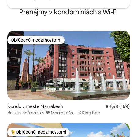
Prenájmy v kondomíniách s Wi-Fi
Obľúbené medzi hosťami
Obľúbené medzi hosťami
Kondo v meste Marrakesh
Priemerné ohod
4,99 (169)
★Luxusná oáza v ❤ Marrákeša ~ ♛King Bed
Obľúbené medzi hosťami
Najobľúbenejšie medzi hosťami