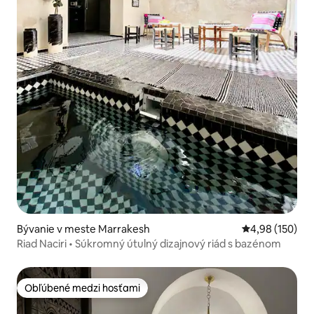
Bývanie v meste Marrakesh
Priemerné ohod
4,98 (150)
Riad Naciri • Súkromný útulný dizajnový riád s bazénom
Obľúbené medzi hosťami
Obľúbené medzi hosťami