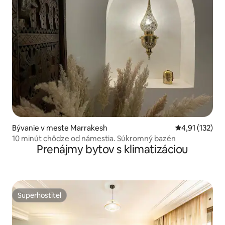
Bývanie v meste Marrakesh
Priemerné oho
4,91 (132)
10 minút chôdze od námestia. Súkromný bazén
Prenájmy bytov s klimatizáciou
Superhostiteľ
Superhostiteľ