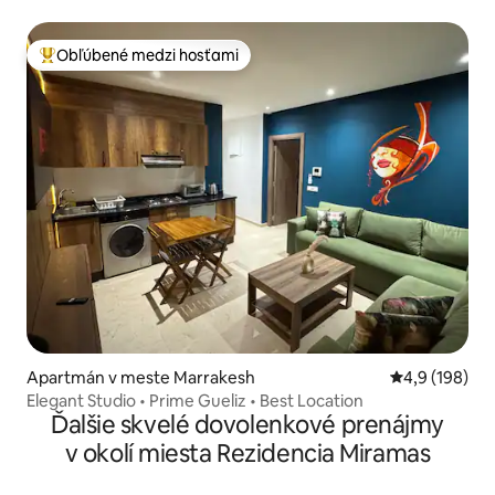
Obľúbené medzi hosťami
Najobľúbenejšie medzi hosťami
Apartmán v meste Marrakesh
Priemerné oho
4,9 (198)
Elegant Studio • Prime Gueliz • Best Location
Ďalšie skvelé dovolenkové prenájmy
v okolí miesta Rezidencia Miramas