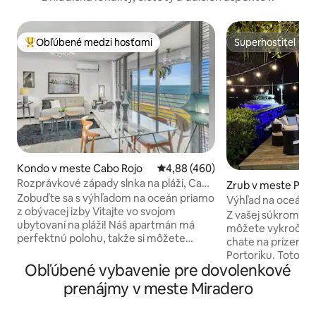
Obľúbené medzi hosťami
Superhostiteľ
Najobľúbenejšie medzi hosťami
Superhostiteľ
Kondo v meste Cabo Rojo
Priemerné ohodnotenie 4,88 z 5
4,88 (460)
Rozprávkové západy slnka na pláži, Cabo
Zrub v meste Puer
Rojo
Zobuďte sa s výhľadom na oceán priamo
Výhľad na oceán, pr
z obývacej izby Vitajte vo svojom
doky, výhľad na zá
Z vašej súkromnej 
ubytovaní na pláži! Náš apartmán má
môžete vykročiť pr
perfektnú polohu, takže si môžete
chate na prízemí v
vychutnávať úchvatné východy a
Portoriku. Toto je
západy slnka nad oceánom bez toho,
Obľúbené vybavenie pre dovolenkové
pre dobrodružst
aby ste vôbec opustili apartmán. Všetko
prístupu k prístavi
prenájmy v meste Miradero
potrebné na to, aby ste si pobyt užili, je
rybolov a kajakov
tu. Budete mať tiež súkromný prístup na
Preskúmajte neďal