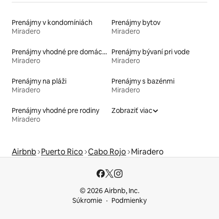
Prenájmy v kondomíniách
Prenájmy bytov
Miradero
Miradero
Prenájmy vhodné pre domáce zvieratá
Prenájmy bývaní pri vode
Miradero
Miradero
Prenájmy na pláži
Prenájmy s bazénmi
Miradero
Miradero
Prenájmy vhodné pre rodiny
Zobraziť viac
Miradero
Airbnb
Puerto Rico
Cabo Rojo
Miradero
© 2026 Airbnb, Inc.
Súkromie
Podmienky