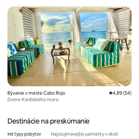
Bývanie v meste Cabo Rojo
Priemerné oho
4,89 (54)
Dvere Karibského mora
Destinácie na preskúmanie
Iné typy pobytov
Najzaujímavejšie pamiatky v okolí