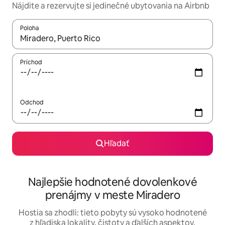
Nájdite a rezervujte si jedinečné ubytovania na Airbnb
Poloha
Keď budú výsledky k dispozícii, môžete si ich prechádzať pom
Príchod
Odchod
Hľadať
Najlepšie hodnotené dovolenkové
prenájmy v meste Miradero
Hostia sa zhodli: tieto pobyty sú vysoko hodnotené
z hľadiska lokality, čistoty a ďalších aspektov.