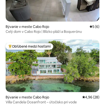
Bývanie v meste Cabo Rojo
Priemerné
5 (6)
Celý dom v Cabo Rojo | Blízko pláží a Boquerónu
Obľúbené medzi hosťami
Najobľúbenejšie medzi hosťami
Bývanie v meste Cabo Rojo
Priemerné oho
4,96 (28)
Villa Candela Oceanfront – útočisko pri vode