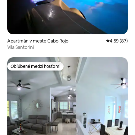
Apartmán v meste Cabo Rojo
Priemerné oho
4,59 (87)
Vila Santorini
Obľúbené medzi hosťami
Obľúbené medzi hosťami