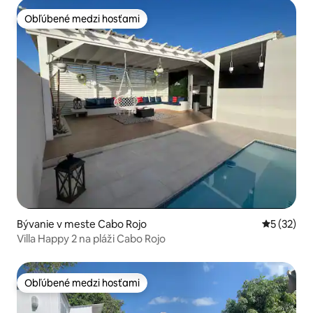
Obľúbené medzi hosťami
Obľúbené medzi hosťami
Bývanie v meste Cabo Rojo
Priemerné 
5 (32)
Villa Happy 2 na pláži Cabo Rojo
Obľúbené medzi hosťami
Obľúbené medzi hosťami