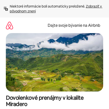
Preskočiť
Niektoré informácie boli automaticky preložené. 
Zobraziť v 
na
pôvodnom znení
obsah.
Dajte svoje bývanie na Airbnb
Dovolenkové prenájmy v lokalite
Miradero