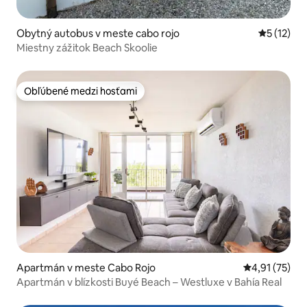
Obytný autobus v meste cabo rojo
Priemerné
5 (12)
Miestny zážitok Beach Skoolie
Obľúbené medzi hosťami
Obľúbené medzi hosťami
Apartmán v meste Cabo Rojo
Priemerné oh
4,91 (75)
Apartmán v blízkosti Buyé Beach – Westluxe v Bahía Real