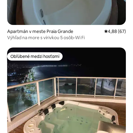
Apartmán v meste Praia Grande
Priemerné oho
4,88 (67)
Výhľad na more s vírivkou 5 osôb-Wi Fi
Obľúbené medzi hosťami
Obľúbené medzi hosťami