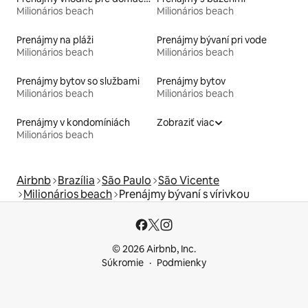
Milionários beach
Milionários beach
Prenájmy na pláži
Prenájmy bývaní pri vode
Milionários beach
Milionários beach
Prenájmy bytov so službami
Prenájmy bytov
Milionários beach
Milionários beach
Prenájmy v kondomíniách
Zobraziť viac
Milionários beach
Airbnb
Brazília
São Paulo
São Vicente
Milionários beach
Prenájmy bývaní s vírivkou
© 2026 Airbnb, Inc.
Súkromie
Podmienky