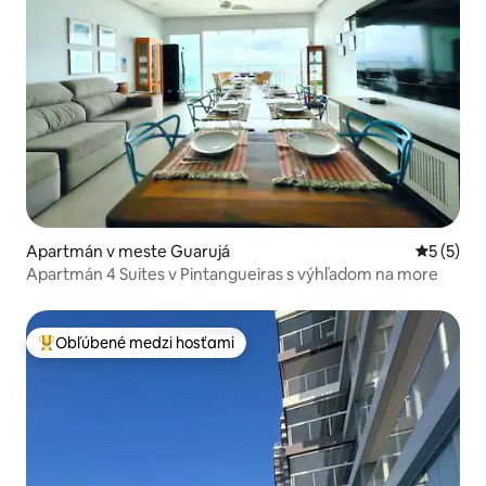
Apartmán v meste Guarujá
Priemerné
5 (5)
Apartmán 4 Suites v Pintangueiras s výhľadom na more
Obľúbené medzi hosťami
Najobľúbenejšie medzi hosťami