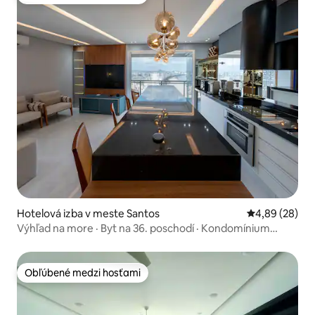
Obľúbené medzi hosťami
Hotelová izba v meste Santos
Priemerné oho
4,89 (28)
Výhľad na more · Byt na 36. poschodí · Kondomínium
Unlimited
Obľúbené medzi hosťami
Obľúbené medzi hosťami