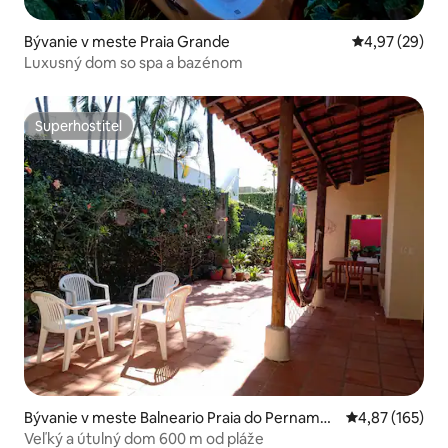
Bývanie v meste Praia Grande
Priemerné oho
4,97 (29)
Luxusný dom so spa a bazénom
Superhostiteľ
Superhostiteľ
Bývanie v meste Balneario Praia do Pernambu
Priemerné ohod
4,87 (165)
co
Veľký a útulný dom 600 m od pláže