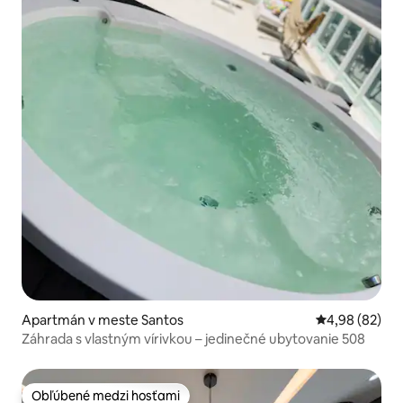
Apartmán v meste Santos
Priemerné oho
4,98 (82)
Záhrada s vlastným vírivkou – jedinečné ubytovanie 508
Obľúbené medzi hosťami