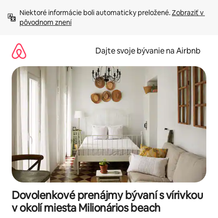
Preskočiť
Niektoré informácie boli automaticky preložené. 
Zobraziť v 
na
pôvodnom znení
obsah.
Dajte svoje bývanie na Airbnb
Dovolenkové prenájmy bývaní s vírivkou
v okolí miesta Milionários beach