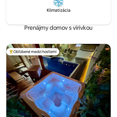
Klimatizácia
Prenájmy domov s vírivkou
Obľúbené medzi hosťami
Najobľúbenejšie medzi hosťami