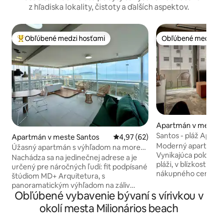
z hľadiska lokality, čistoty a ďalších aspektov.
Obľúbené medzi hosťami
Obľúbené medzi 
Najobľúbenejšie medzi hosťami
Obľúbené medzi 
Apartmán v meste
da
Santos - pláž Apar
Apartmán v meste Santos
Priemerné ohodnotenie 4,97 z 
4,97 (62)
- v blízkosti mora
Moderný apartmán 
Úžasný apartmán s výhľadom na more
Vynikajúca poloha
Santos
Nachádza sa na jedinečnej adrese a je
pláži, v blízkosti b
určený pre náročných ľudí: fit podpísané
nákupného centra
štúdiom MD+ Arquitetura, s
vysokom poschodí
panoramatickým výhľadom na záliv
výhľadom na more
Obľúbené vybavenie bývaní s vírivkou v
Santos v jednej z najlepších lokalít mesta!
Dobre vybavená ku
Vysoké poschodie, plne klimatizované
okolí mesta Milionários beach
mikrovlnná rúra, e
prostredie, internet a televízor so