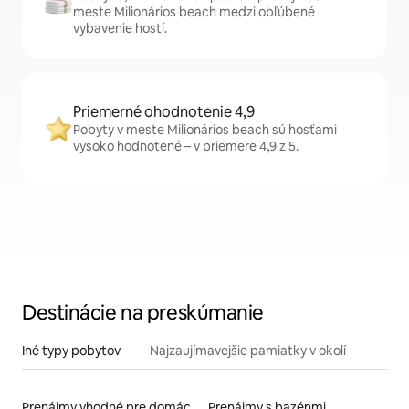
meste Milionários beach medzi obľúbené
vybavenie hostí.
Priemerné ohodnotenie 4,9
Pobyty v meste Milionários beach sú hosťami
vysoko hodnotené – v priemere 4,9 z 5.
Destinácie na preskúmanie
Iné typy pobytov
Najzaujímavejšie pamiatky v okolí
Prenájmy vhodné pre domáce zvieratá
Prenájmy s bazénmi