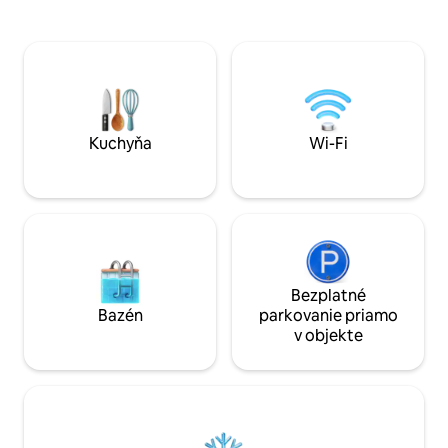
doska, vínna pivni
streamovaním. Prístup k bazénu s
umývačka riadu). 
výhľadom na more, posilňovni, saune a
Apartmán s manže
platenému parkovisku s 24-hodinovou
Queen, vírivkou a kúpeľň
obsluhou. Výnimočná poloha v srdci
samostatnými lôžka
Gonzagy, obklopená barmi,
je matrac/pohovka. Práčovňa s práč
reštauráciami, trhmi a ďalšími!
Klimatizácia.
**Rozkladacia pohovka pre maximálne
2 ďalších hostí – pozrite sa!
Kuchyňa
Wi-Fi
Bezplatné
Bazén
parkovanie priamo
v objekte