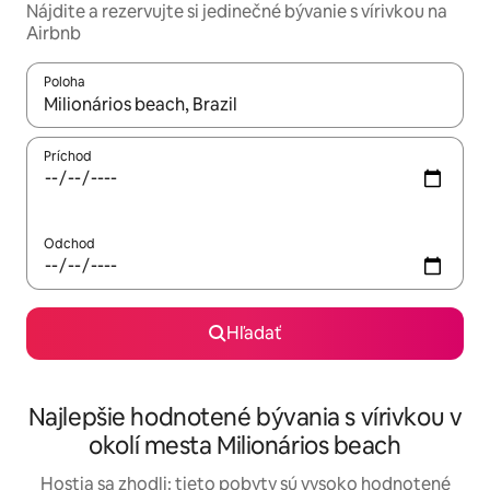
Nájdite a rezervujte si jedinečné bývanie s vírivkou na
Airbnb
Poloha
Keď budú výsledky k dispozícii, môžete si ich prechádzať pom
Príchod
Odchod
Hľadať
Najlepšie hodnotené bývania s vírivkou v
okolí mesta Milionários beach
Hostia sa zhodli: tieto pobyty sú vysoko hodnotené