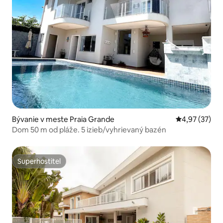
Bývanie v meste Praia Grande
Priemerné oho
4,97 (37)
Dom 50 m od pláže. 5 izieb/vyhrievaný bazén
Superhostiteľ
Superhostiteľ