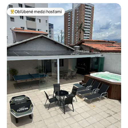
Obľúbené medzi hosťami
Najobľúbenejšie medzi hosťami