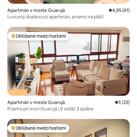
Apartmán v meste Guarujá
Priemerné oh
4,95 (41)
Luxusný duplexový apartmán, priamo na pláži
Obľúbené medzi hosťami
Najobľúbenejšie medzi hosťami
Apartmán v meste Guarujá
Priemerné 
5 (23)
Priamo pri mori Guarujá | 6 osôb| 3 spálne
Obľúbené medzi hosťami
Najobľúbenejšie medzi hosťami