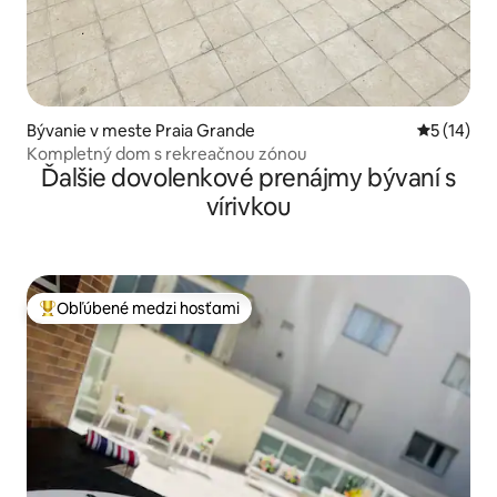
Bývanie v meste Praia Grande
Priemerné 
5 (14)
Kompletný dom s rekreačnou zónou
Ďalšie dovolenkové prenájmy bývaní s
vírivkou
Obľúbené medzi hosťami
Najobľúbenejšie medzi hosťami