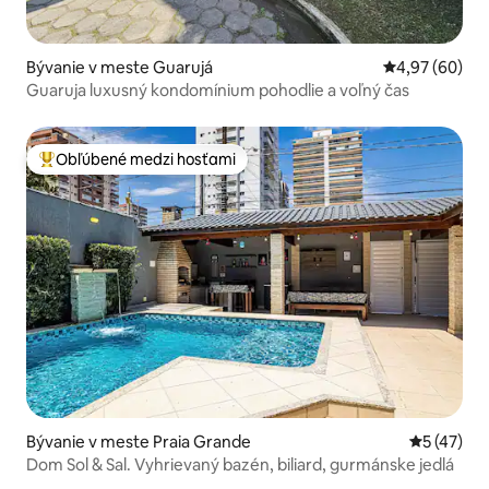
Bývanie v meste Guarujá
Priemerné oho
4,97 (60)
Guaruja luxusný kondomínium pohodlie a voľný čas
Obľúbené medzi hosťami
Najobľúbenejšie medzi hosťami
Bývanie v meste Praia Grande
Priemerné 
5 (47)
Dom Sol & Sal. Vyhrievaný bazén, biliard, gurmánske jedlá