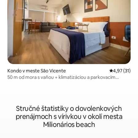
Kondo v meste São Vicente
Priemerné oh
4,97 (31)
50 m od mora s vaňou + klimatizáciou a parkovacím
miestom
Stručné štatistiky o dovolenkových
prenájmoch s vírivkou v okolí mesta
Milionários beach