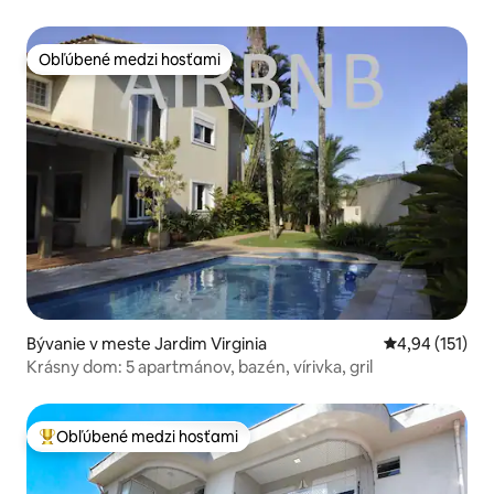
Obľúbené medzi hosťami
Obľúbené medzi hosťami
Bývanie v meste Jardim Virginia
Priemerné oho
4,94 (151)
Krásny dom: 5 apartmánov, bazén, vírivka, gril
Obľúbené medzi hosťami
Najobľúbenejšie medzi hosťami