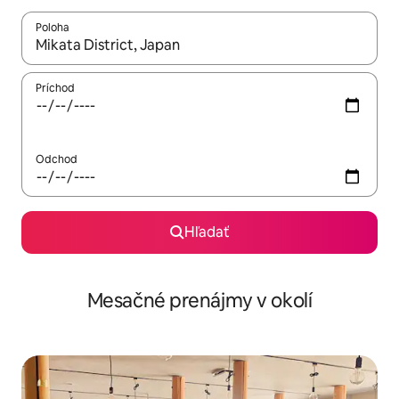
Poloha
Keď budú výsledky k dispozícii, môžete si ich prechádzať pom
Príchod
Odchod
Hľadať
Mesačné prenájmy v okolí