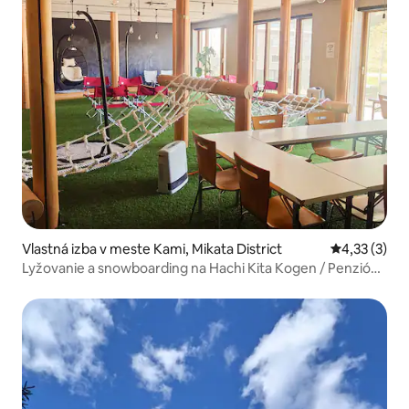
Vlastná izba v meste Kami, Mikata District
Priemerné o
4,33 (3)
Lyžovanie a snowboarding na Hachi Kita Kogen / Penzión
[nefajčiarsky] Japonská izba 6 tatami s veľkým oknom
(spoločná kúpeľňa a WC)