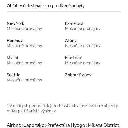
Obľúbené destinácie na predĺžené pobyty
New York
Barcelona
Mesačné prenájmy
Mesačné prenájmy
Florencia
Atény
Mesačné prenájmy
Mesačné prenájmy
Miami
Montreal
Mesačné prenájmy
Mesačné prenájmy
Seattle
Zobraziť viac
Mesačné prenájmy
* V určitých geografických oblastiach a pre niektoré objekty
môžu platiť určité výnimky.
Airbnb
Japonsko
Prefektúra Hyogo
Mikata District