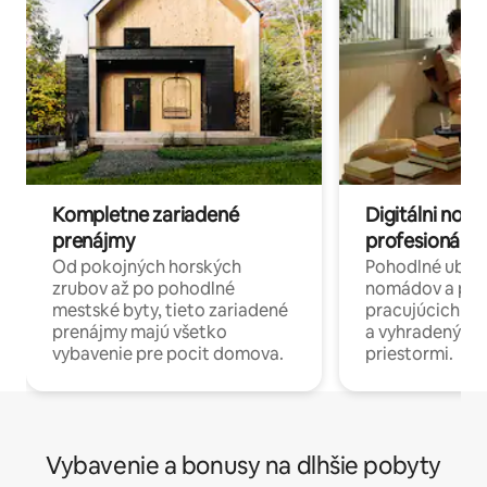
Kompletne zariadené
Digitálni nomá
prenájmy
profesionáli 
Od pokojných horských
Pohodlné ubyto
zrubov až po pohodlné
nomádov a pro
mestské byty, tieto zariadené
pracujúcich na 
prenájmy majú všetko
a vyhradenými
vybavenie pre pocit domova.
priestormi.
Vybavenie a bonusy na dlhšie pobyty