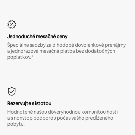
Jednoduché mesačné ceny
Špeciálne sadzby za dlhodobé dovolenkové prenájmy
a jednorazová mesačná platba bez dodatočných
poplatkov.*
Rezervujte s istotou
Hodnotené našou dôveryhodnou komunitou hostí
a s nonstop podporou počas vášho predĺženého
pobytu.