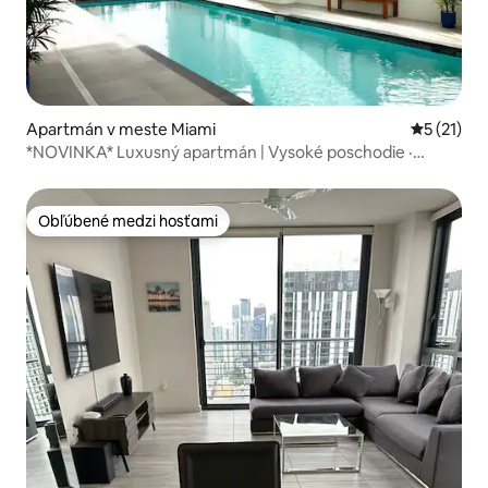
Apartmán v meste Miami
Priemerné
5 (21)
*NOVINKA* Luxusný apartmán | Vysoké poschodie ·
Posilňovňa · Bazén ·
Obľúbené medzi hosťami
Obľúbené medzi hosťami