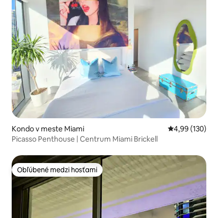
Kondo v meste Miami
Priemerné ohod
4,99 (130)
Picasso Penthouse | Centrum Miami Brickell
Obľúbené medzi hosťami
Obľúbené medzi hosťami