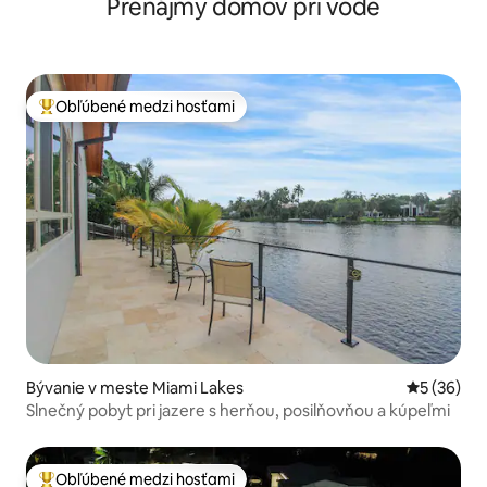
Prenájmy domov pri vode
Obľúbené medzi hosťami
Najobľúbenejšie medzi hosťami
Bývanie v meste Miami Lakes
Priemerné 
5 (36)
Slnečný pobyt pri jazere s herňou, posilňovňou a kúpeľmi
Obľúbené medzi hosťami