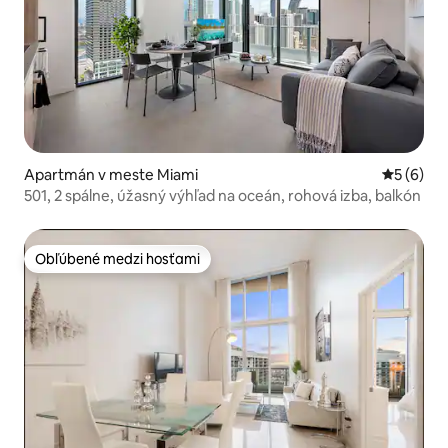
Apartmán v meste Miami
Priemerné
5 (6)
501, 2 spálne, úžasný výhľad na oceán, rohová izba, balkón
Obľúbené medzi hosťami
Obľúbené medzi hosťami