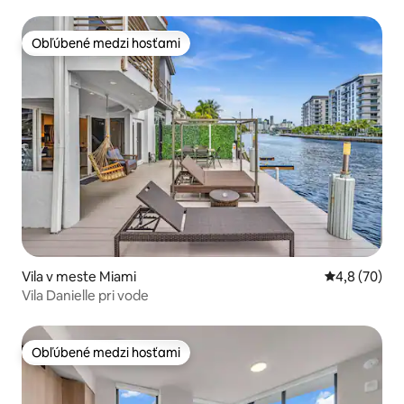
parkovanie
Obľúbené medzi hosťami
Obľúbené medzi hosťami
Vila v meste Miami
Priemerné oh
4,8 (70)
Vila Danielle pri vode
Obľúbené medzi hosťami
Obľúbené medzi hosťami