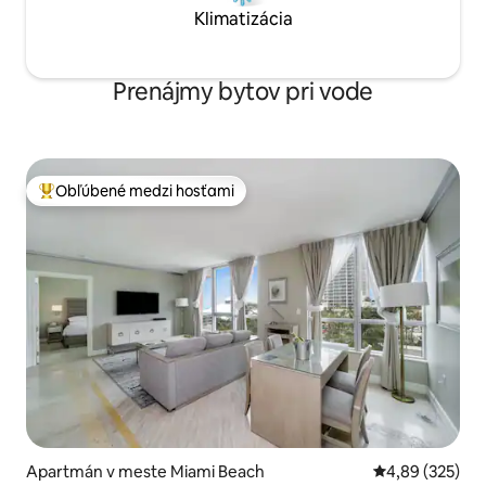
Klimatizácia
Prenájmy bytov pri vode
Obľúbené medzi hosťami
Najobľúbenejšie medzi hosťami
Apartmán v meste Miami Beach
Priemerné ohod
4,89 (325)