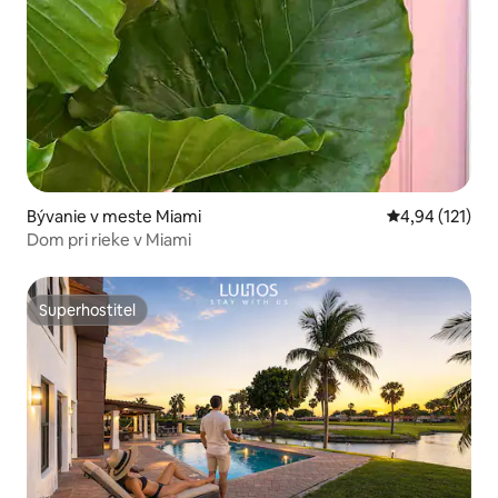
Bývanie v meste Miami
Priemerné oho
4,94 (121)
Dom pri rieke v Miami
Superhostiteľ
Superhostiteľ