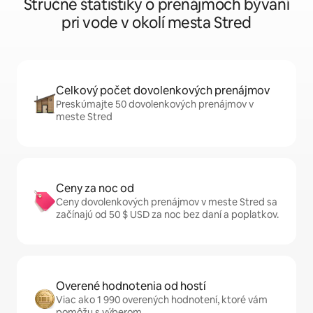
Stručné štatistiky o prenájmoch bývaní
pri vode v okolí mesta Stred
Celkový počet dovolenkových prenájmov
Preskúmajte 50 dovolenkových prenájmov v
meste Stred
Ceny za noc od
Ceny dovolenkových prenájmov v meste Stred sa
začínajú od 50 $ USD za noc bez daní a poplatkov.
Overené hodnotenia od hostí
Viac ako 1 990 overených hodnotení, ktoré vám
pomôžu s výberom