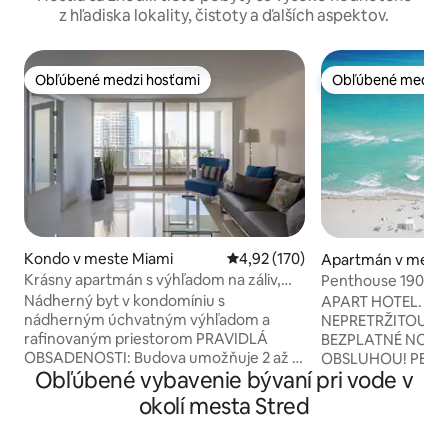
z hľadiska lokality, čistoty a ďalších aspektov.
Obľúbené medzi hosťami
Obľúbené medzi 
Obľúbené medzi hosťami
Obľúbené medzi 
Kondo v meste Miami
Priemerné ohodnotenie 4,92 z 5
4,92 (170)
Apartmán v meste
each
Krásny apartmán s výhľadom na záliv,
Penthouse 1907 O
2/2sp 1100m²
Monte Carlo (Mont
Nádherný byt v kondomíniu s
APART HOTEL. RE
nádherným úchvatným výhľadom a
NEPRETRŽITOU P
rafinovaným priestorom PRAVIDLÁ
BEZPLATNÉ NONS
OBSADENOSTI: Budova umožňuje 2 až 3
OBSLUHOU! PENTHOUSE S VÝHĽADOM
Obľúbené vybavenie bývaní pri vode v
dospelých alebo 2 reklamy + 2 deti v
NA OCEÁN, 2 SPÁL
jednotke. *Parkovacia garáž: 139
BALKÓNOM, 19. POS
okolí mesta Stred
$/pevný poplatok za celý pobyt, viac
KONDOMÍNIU PRI
parkovacích miest je k dispozícii pri
CARLO" ON COLLI