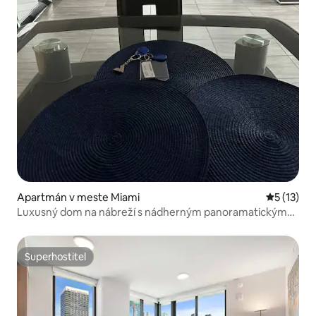
Apartmán v meste Miami
Priemerné
5 (13)
Luxusný dom na nábreží s nádherným panoramatickým
výhľadom
Superhostiteľ
Superhostiteľ