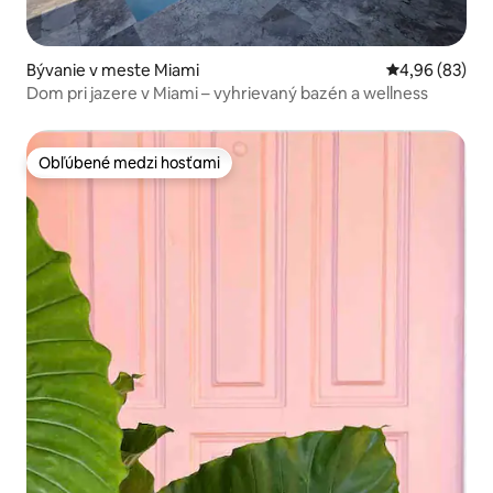
Bývanie v meste Miami
Priemerné oho
4,96 (83)
Dom pri jazere v Miami – vyhrievaný bazén a wellness
Obľúbené medzi hosťami
Obľúbené medzi hosťami