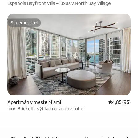
Española Bayfront Villa – luxus v North Bay Village
Superhostiteľ
Superhostiteľ
Apartmán v meste Miami
Priemerné oho
4,85 (95)
Icon Brickell – výhľad na vodu z rohu!