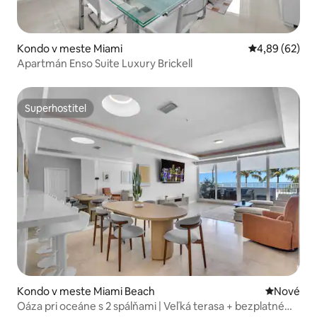
Kondo v meste Miami
Priemerné oho
4,89 (62)
Apartmán Enso Suite Luxury Brickell
Superhostiteľ
Superhostiteľ
Kondo v meste Miami Beach
Nové ubyt
Nové
Oáza pri oceáne s 2 spálňami | Veľká terasa + bezplatné