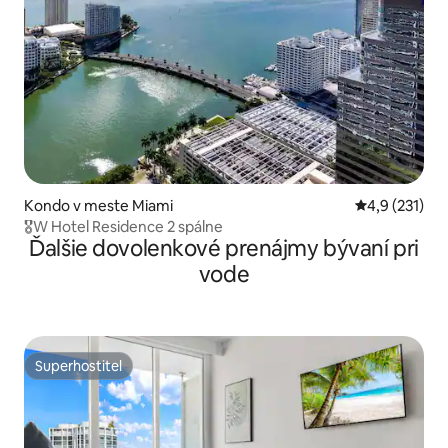
Kondo v meste Miami
Priemerné oh
4,9 (231)
🎖W Hotel Residence 2 spálne
Ďalšie dovolenkové prenájmy bývaní pri
vode
Superhostiteľ
Superhostiteľ