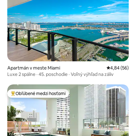
Apartmán v meste Miami
Priemerné oho
4,84 (56)
Luxe 2 spálne · 45. poschodie · Voľný výhľad na záliv
Obľúbené medzi hosťami
Najobľúbenejšie medzi hosťami