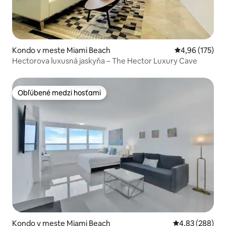
Kondo v meste Miami Beach
Priemerné ohod
4,96 (175)
Hectorova luxusná jaskyňa – The Hector Luxury Cave
Obľúbené medzi hosťami
Obľúbené medzi hosťami
Kondo v meste Miami Beach
Priemerné ohod
4,83 (288)