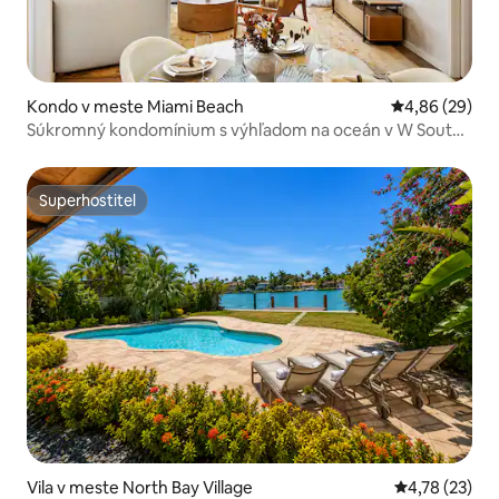
Kondo v meste Miami Beach
Priemerné oho
4,86 (29)
Súkromný kondomínium s výhľadom na oceán v W South
Beach – 811
Superhostiteľ
Superhostiteľ
Vila v meste North Bay Village
Priemerné oho
4,78 (23)