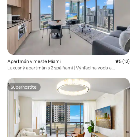
Apartmán v meste Miami
Priemerné
5 (12)
Luxusný apartmán s 2 spálňami | Výhľad na vodu a
panorámu mesta | 34. poschodie
Superhostiteľ
Superhostiteľ