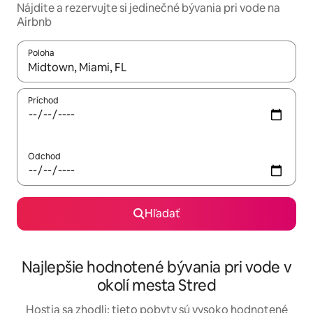
Nájdite a rezervujte si jedinečné bývania pri vode na
Airbnb
Poloha
Keď budú výsledky k dispozícii, môžete si ich prechádzať pom
Príchod
Odchod
Hľadať
Najlepšie hodnotené bývania pri vode v
okolí mesta Stred
Hostia sa zhodli: tieto pobyty sú vysoko hodnotené