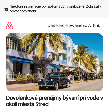
Preskočiť
Niektoré informácie boli automaticky preložené. 
Zobraziť v 
na
pôvodnom znení
obsah.
Dajte svoje bývanie na Airbnb
Dovolenkové prenájmy bývaní pri vode v
okolí miesta Stred