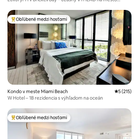
MIAMI
Obľúbené medzi hosťami
Najobľúbenejšie medzi hosťami
Kondo v meste Miami Beach
Priemerné 
5 (215)
W Hotel – 1B rezidencia s výhľadom na oceán
Obľúbené medzi hosťami
Najobľúbenejšie medzi hosťami