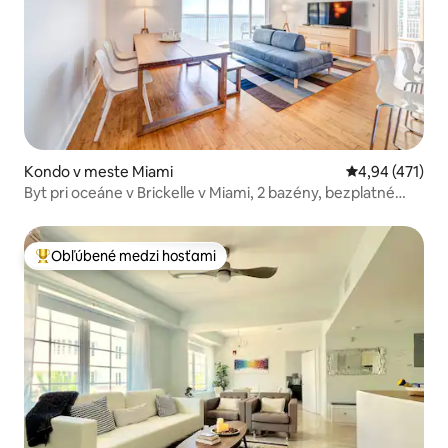
Kondo v meste Miami
Priemerné ohod
4,94 (471)
Byt pri oceáne v Brickelle v Miami, 2 bazény, bezplatné
parkovanie
Obľúbené medzi hosťami
Najobľúbenejšie medzi hosťami