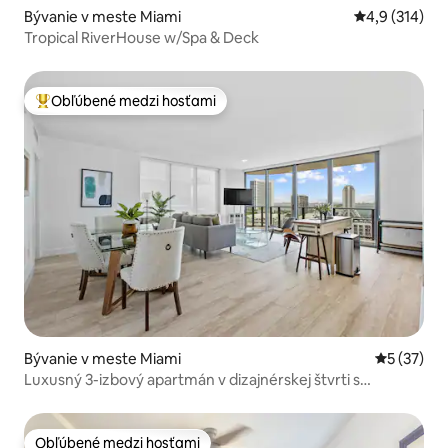
Bývanie v meste Miami
Priemerné oho
4,9 (314)
Tropical RiverHouse w/Spa & Deck
Obľúbené medzi hosťami
Najobľúbenejšie medzi hosťami
Bývanie v meste Miami
Priemerné 
5 (37)
Luxusný 3-izbový apartmán v dizajnérskej štvrti s
výhľadom na oceán
Obľúbené medzi hosťami