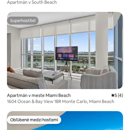
Apartmán v South Beach
Superhostiteľ
Superhostiteľ
Apartmán v meste Miami Beach
Priemerné
5 (4)
1604 Ocean & Bay View 1BR Monte Carlo, Miami Beach
Obľúbené medzi hosťami
Obľúbené medzi hosťami