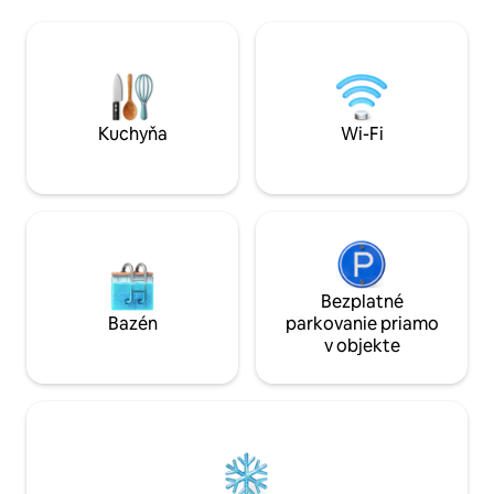
budove. Domáce zviera povolené do
BEACH. APARTMÁN MÁ: WI-FI, POSTEĽ
hmotnosti 35 libier. Náš bytový priestor
KING, ROZKLADA
je absolútne nádherný - práve
POSTEĽ QUEEN, D
zrekonštruovaný, čistý/nový! Pozrite si
TV, PRÁČKU A S
fotky na to, aké ľahké, svieže,
RIADU, PLNE VY
bezchybné a priestranné. Výhľad na
NETFLIX, HULU, 2
vodu z 34. poschodia je úchvatný a
POSILŇOVŇU, PA
Kuchyňa
Wi-Fi
poloha je ideálna pre prístup na pláž a do
OBÝVACIU IZBU, 
Miami pri zálive.
PLÁŽ, LEŽADLÁ A
DISPOZÍCII NA PLÁŽI! UPOZORŇ
ŽE DRUHÁ SPÁLŇ
DVERE.
Bezplatné
Bazén
parkovanie priamo
v objekte