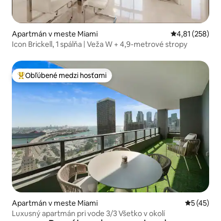
Apartmán v meste Miami
Priemerné ohod
4,81 (258)
Icon Brickell, 1 spálňa | Veža W + 4,9-metrové stropy
Obľúbené medzi hosťami
Najobľúbenejšie medzi hosťami
Apartmán v meste Miami
Priemerné 
5 (45)
Luxusný apartmán pri vode 3/3 Všetko v okolí