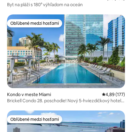
Byt na pláži s 180° výhľadom na oceán
Obľúbené medzi hosťami
Obľúbené medzi hosťami
Kondo v meste Miami
Priemerné ohod
4,89 (177)
Brickell Condo 28. poschodie! Nový 5-hviezdičkový hotel
AKA
Obľúbené medzi hosťami
Obľúbené medzi hosťami