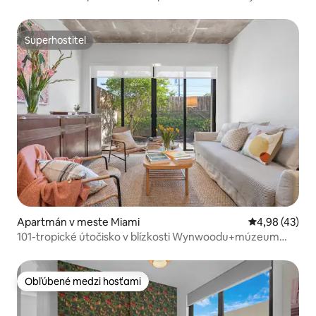
na bazén a záhradu
Superhostiteľ
Superhostiteľ
Apartmán v meste Miami
Priemerné oho
4,98 (43)
101-tropické útočisko v blízkosti Wynwoodu+múzeum
Rubell
Obľúbené medzi hosťami
Obľúbené medzi hosťami