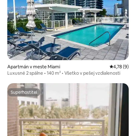
Apartmán v meste Miami
Priemerné oh
4,78 (9)
Luxusné 2 spálne • 140 m² • Všetko v pešej vzdialenosti
Superhostiteľ
Superhostiteľ