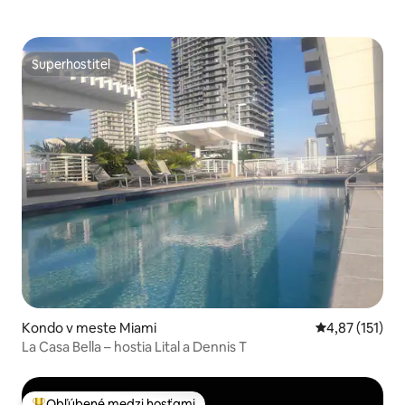
Superhostiteľ
Superhostiteľ
Kondo v meste Miami
Priemerné oho
4,87 (151)
La Casa Bella – hostia Lital a Dennis T
Obľúbené medzi hosťami