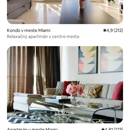
Kondo v meste Miami
Priemerné oh
4,9 (212)
Relaxačný apartmán v centre mesta
Apartmán v meste Miami
Priemerné oho
4,81 (173)