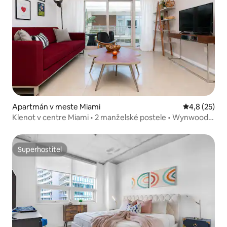
Apartmán v meste Miami
Priemerné oh
4,8 (25)
Klenot v centre Miami • 2 manželské postele • Wynwood v
pešej vzdialenosti
Superhostiteľ
Superhostiteľ