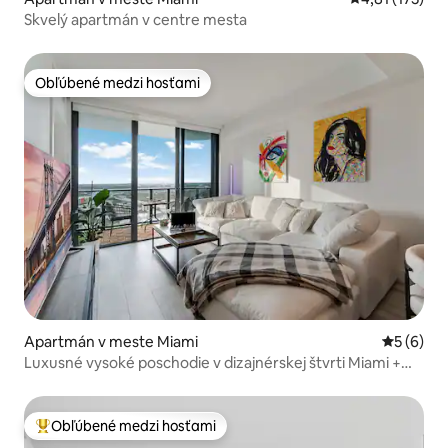
Skvelý apartmán v centre mesta
Obľúbené medzi hosťami
Obľúbené medzi hosťami
Apartmán v meste Miami
Priemerné
5 (6)
Luxusné vysoké poschodie v dizajnérskej štvrti Miami +
bazén/vírivka
Obľúbené medzi hosťami
Najobľúbenejšie medzi hosťami