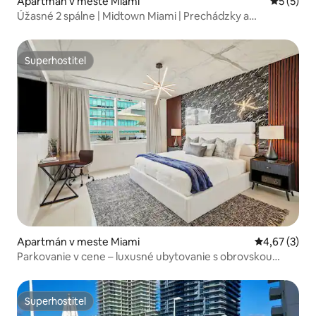
Apartmán v meste Miami
Priemerné
5 (5)
Úžasné 2 spálne | Midtown Miami | Prechádzky a
reštaurácie
Superhostiteľ
Superhostiteľ
Apartmán v meste Miami
Priemerné oh
4,67 (3)
Parkovanie v cene – luxusné ubytovanie s obrovskou
strešnou oázou! Bazén
Superhostiteľ
Superhostiteľ