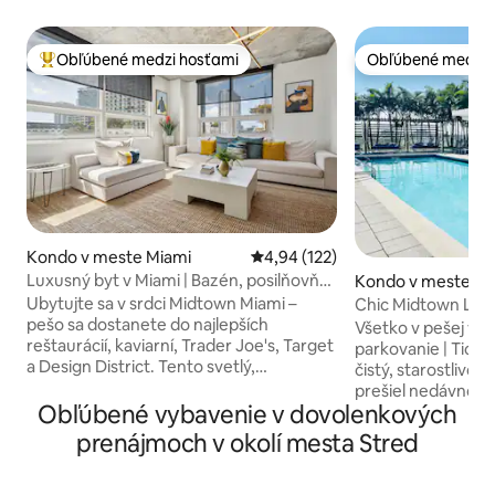
Obľúbené medzi hosťami
Obľúbené medzi 
Najobľúbenejšie medzi hosťami
Obľúbené medzi 
Kondo v meste Miami
Priemerné ohodnotenie 4,94 z 5
4,94 (122)
Luxusný byt v Miami | Bazén, posilňovňa
Kondo v meste Mi
a parkovanie
Ubytujte sa v srdci Midtown Miami –
Chic Midtown Lge 1
pešo sa dostanete do najlepších
Strešný bazén
Všetko v pešej vz
reštaurácií, kaviarní, Trader Joe's, Target
parkovanie | Ticho Tento sofistikovaný 
a Design District. Tento svetlý,
čistý, starostlivo
priestranný apartmán ponúka
prešiel nedávnou 
ubytovanie pre 5 osôb a má 2 kúpeľne,
Obľúbené vybavenie v dovolenkových
2026. Z nadrozmernej izby s 1 spálňou je
plne vybavenú kuchyňu, slnečný obývací
úžasný výhľad na 
prenájmoch v okolí mesta Stred
priestor a súkromný balkón na relaxáciu.
Prípadne sa môžet
Je premyslene navrhnutý pre pohodlie a
zálivu a pozrieť si vých
ponúka čistý a moderný vzhľad v celom