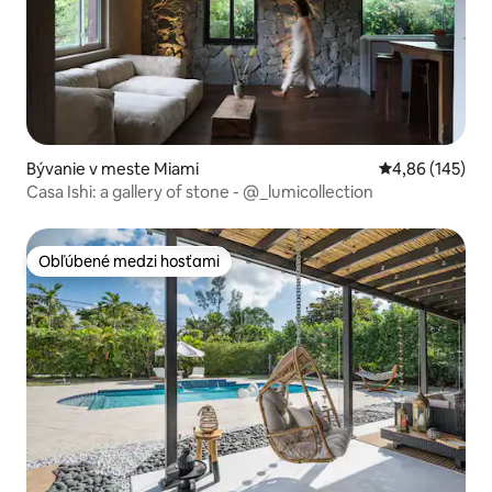
Bývanie v meste Miami
Priemerné ohod
4,86 (145)
Casa Ishi: a gallery of stone - @_lumicollection
Obľúbené medzi hosťami
Obľúbené medzi hosťami