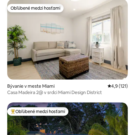
Obľúbené medzi hosťami
Obľúbené medzi hosťami
Bývanie v meste Miami
Priemerné oh
4,9 (121)
Casa Madeira 2@ v srdci Miami Design District
Obľúbené medzi hosťami
Najobľúbenejšie medzi hosťami