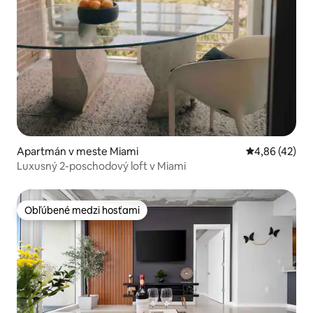
Apartmán v meste Miami
Priemerné oho
4,86 (42)
Luxusný 2-poschodový loft v Miami
Obľúbené medzi hosťami
Obľúbené medzi hosťami