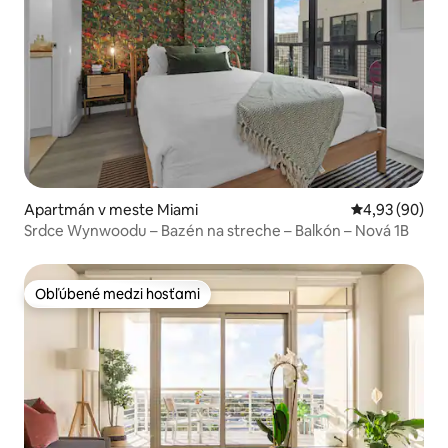
Apartmán v meste Miami
Priemerné oho
4,93 (90)
Srdce Wynwoodu – Bazén na streche – Balkón – Nová 1B
Obľúbené medzi hosťami
Obľúbené medzi hosťami