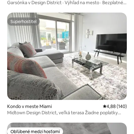
Garsónka v Design District · Výhľad na mesto · Bezplatné
parkovanie
Superhostiteľ
Superhostiteľ
Kondo v meste Miami
Priemerné ohod
4,88 (140)
Midtown Design District, veľká terasa Žiadne poplatky
Airbnb
Obľúbené medzi hosťami