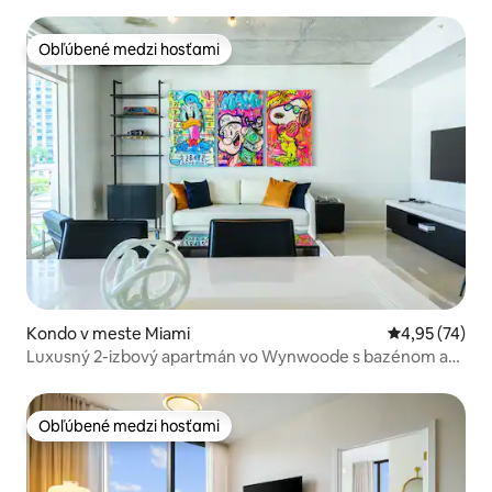
Obľúbené medzi hosťami
Obľúbené medzi hosťami
Kondo v meste Miami
Priemerné oho
4,95 (74)
Luxusný 2-izbový apartmán vo Wynwoode s bazénom a
parkovaním
Obľúbené medzi hosťami
Obľúbené medzi hosťami