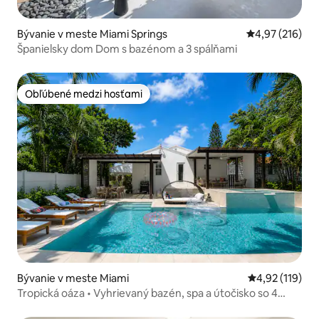
Bývanie v meste Miami Springs
Priemerné ohod
4,97 (216)
Španielsky dom Dom s bazénom a 3 spálňami
Obľúbené medzi hosťami
Obľúbené medzi hosťami
Bývanie v meste Miami
Priemerné oho
4,92 (119)
Tropická oáza • Vyhrievaný bazén, spa a útočisko so 4
spálňami