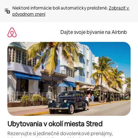
Preskočiť
Niektoré informácie boli automaticky preložené. 
Zobraziť v 
na
pôvodnom znení
obsah.
Dajte svoje bývanie na Airbnb
Ubytovania v okolí miesta Stred
Rezervujte si jedinečné dovolenkové prenájmy,