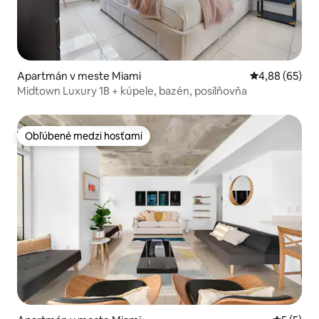
Apartmán v meste Miami
Priemerné oho
4,88 (65)
Midtown Luxury 1B + kúpele, bazén, posilňovňa
Obľúbené medzi hosťami
Obľúbené medzi hosťami