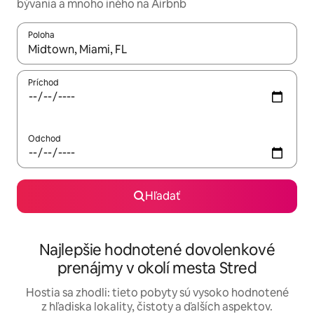
bývania a mnoho iného na Airbnb
Poloha
Keď budú výsledky k dispozícii, môžete si ich prechádzať pom
Príchod
Odchod
Hľadať
Najlepšie hodnotené dovolenkové
prenájmy v okolí mesta Stred
Hostia sa zhodli: tieto pobyty sú vysoko hodnotené
z hľadiska lokality, čistoty a ďalších aspektov.