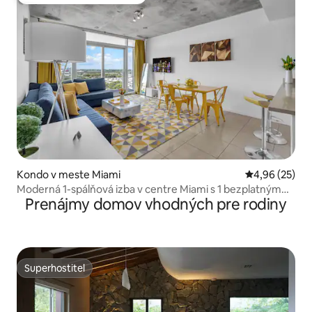
Obľúbené medzi hosťami
Kondo v meste Miami
Priemerné oho
4,96 (25)
Moderná 1-spálňová izba v centre Miami s 1 bezplatným
Prenájmy domov vhodných pre rodiny
parkovacím miestom
Superhostiteľ
Superhostiteľ