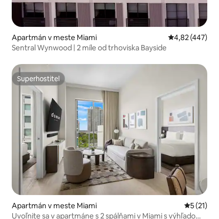
Apartmán v meste Miami
Priemerné ohod
4,82 (447)
Sentral Wynwood | 2 míle od trhoviska Bayside
Superhostiteľ
Superhostiteľ
Apartmán v meste Miami
Priemerné
5 (21)
Uvoľnite sa v apartmáne s 2 spálňami v Miami s výhľadom