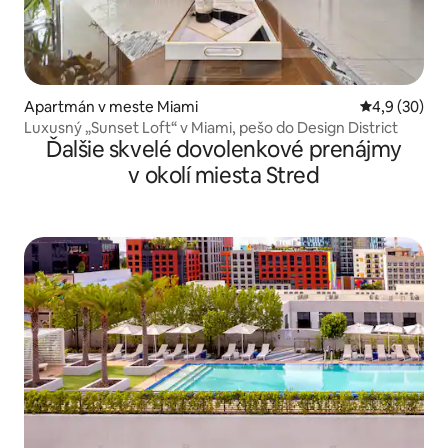
Apartmán v meste Miami
Priemerné oh
4,9 (30)
Luxusný „Sunset Loft“ v Miami, pešo do Design District
Ďalšie skvelé dovolenkové prenájmy
v okolí miesta Stred