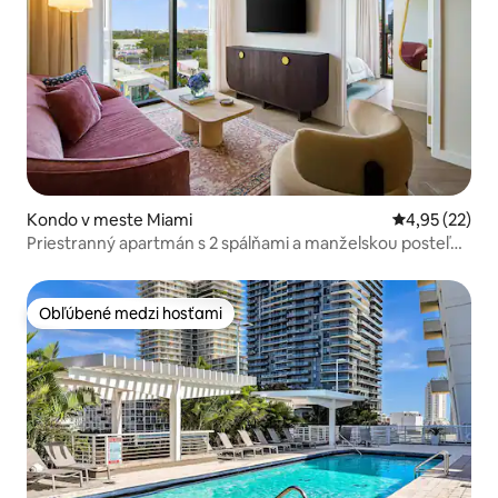
Kondo v meste Miami
Priemerné oho
4,95 (22)
Priestranný apartmán s 2 spálňami a manželskou posteľou
veľkosti Queen | 2 kúpeľne | Pre 6 osôb
Obľúbené medzi hosťami
Obľúbené medzi hosťami