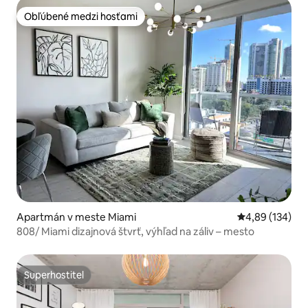
Obľúbené medzi hosťami
Obľúbené medzi hosťami
Apartmán v meste Miami
Priemerné ohod
4,89 (134)
808/ Miami dizajnová štvrť, výhľad na záliv – mesto
Superhostiteľ
Superhostiteľ