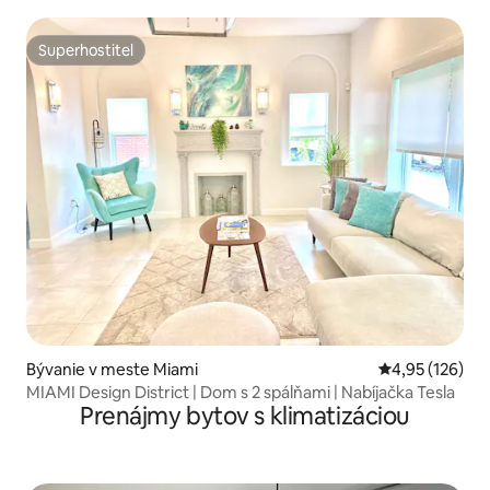
jazero
Superhostiteľ
Superhostiteľ
Bývanie v meste Miami
Priemerné ohod
4,95 (126)
MIAMI Design District | Dom s 2 spálňami | Nabíjačka Tesla
Prenájmy bytov s klimatizáciou