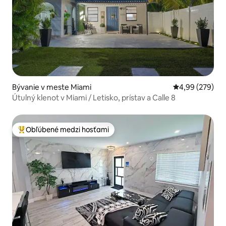
Bývanie v meste Miami
Priemerné ohod
4,99 (279)
Útulný klenot v Miami / Letisko, prístav a Calle 8
Obľúbené medzi hosťami
Najobľúbenejšie medzi hosťami