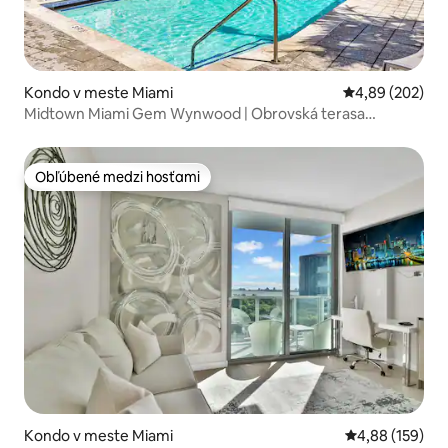
Kondo v meste Miami
Priemerné ohod
4,89 (202)
Midtown Miami Gem Wynwood | Obrovská terasa
Bezplatné parkovanie
Obľúbené medzi hosťami
Obľúbené medzi hosťami
Kondo v meste Miami
Priemerné ohod
4,88 (159)