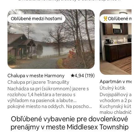
Obľúbené medzi hosťami
Obľúbené medz
Obľúbené medzi hosťami
Najobľúbenejšie 
Chalupa v meste Harmony
Priemerné ohodnotenie 4,94 z 5
4,94 (119)
Apartmán v meste
Chalupa pri jazere Tranquility
Útulný kútik
Nachádza sa pri (súkromnom) jazere s
Dvojspálňový apa
rozlohou 1,4 hektára a terasou s
vchodom a 2 parko
výhľadom na pasienok a labute…
Kuchynský kút s m
pokojné miesto na oddych. Na poschodí
malou chladničko
je podkrovie s dvoma samostatnými
Obľúbené vybavenie pre dovolenkové
hriankovačom/frit
lôžkami a malou kanceláriou. Vďaka
palcovú pizzu). Prvá spálňa má
elektrickému kúreniu a klimatizácii je tu
prenájmy v meste Middlesex Township
manželskú posteľ,
veľmi útulno. Spálňa s manželskou
oddelenými posteľa
posteľou Queen na prvom poschodí,