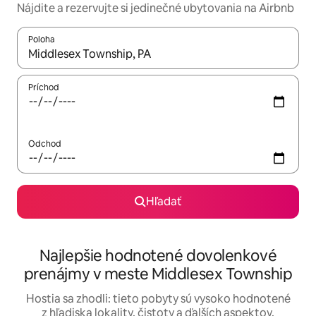
Nájdite a rezervujte si jedinečné ubytovania na Airbnb
Poloha
Keď budú výsledky k dispozícii, môžete si ich prechádzať pom
Príchod
Odchod
Hľadať
Najlepšie hodnotené dovolenkové
prenájmy v meste Middlesex Township
Hostia sa zhodli: tieto pobyty sú vysoko hodnotené
z hľadiska lokality, čistoty a ďalších aspektov.