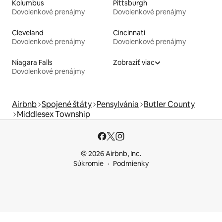
Kolumbus
Pittsburgh
Dovolenkové prenájmy
Dovolenkové prenájmy
Cleveland
Cincinnati
Dovolenkové prenájmy
Dovolenkové prenájmy
Niagara Falls
Zobraziť viac
Dovolenkové prenájmy
Airbnb
Spojené štáty
Pensylvánia
Butler County
Middlesex Township
© 2026 Airbnb, Inc.
Súkromie
Podmienky