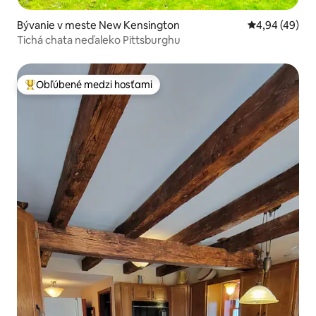
Bývanie v meste New Kensington
Priemerné oho
4,94 (49)
Tichá chata neďaleko Pittsburghu
Obľúbené medzi hosťami
Najobľúbenejšie medzi hosťami