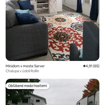
Minidom v meste Sarver
Priemerné oho
4,91 (65)
Chalupa v údolí Rollin
Obľúbené medzi hosťami
Obľúbené medzi hosťami