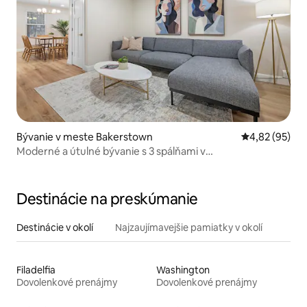
Bývanie v meste Bakerstown
Priemerné oho
4,82 (95)
Moderné a útulné bývanie s 3 spálňami v
Gibsonii/Pittsburghu
Destinácie na preskúmanie
Destinácie v okolí
Najzaujímavejšie pamiatky v okolí
Filadelfia
Washington
Dovolenkové prenájmy
Dovolenkové prenájmy