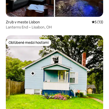
Zrub v meste Lisbon
Priemerné
5 (13)
Lanterns End ~ Lisabon, OH
Obľúbené medzi hosťami
Obľúbené medzi hosťami