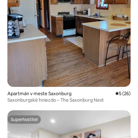
Apartmán v meste Saxonburg
Priemerné 
5 (26)
Saxonburgské hniezdo – The Saxonburg Nest
Superhostiteľ
Superhostiteľ