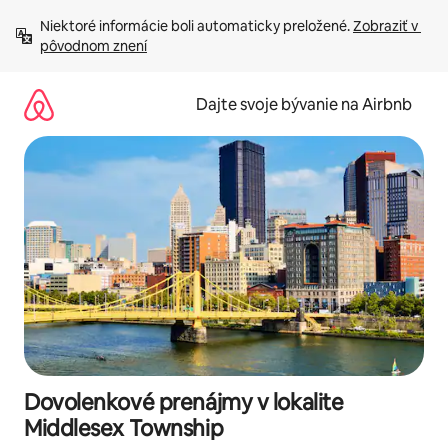
Preskočiť
Niektoré informácie boli automaticky preložené. 
Zobraziť v 
na
pôvodnom znení
obsah.
Dajte svoje bývanie na Airbnb
Dovolenkové prenájmy v lokalite
Middlesex Township