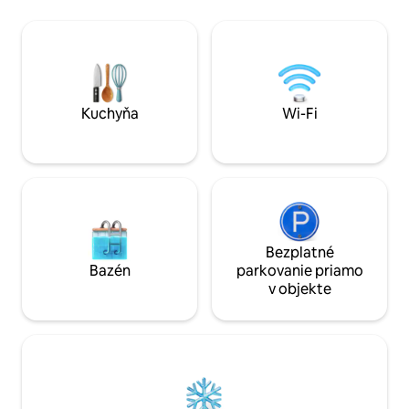
rozkladaciu poho
kuchyňa, kúpeľňa so sprchovacím
priestore. V blízko
kútom a práčovňa. Obývací priestor sa
golfových ihrísk, 
nachádza priamo nad stánkami s koňmi v
vinárstiev a pivov
suteréne. Tento priestor sme oddelili od
minút. Štátny park
obytných priestorov, ale ak ste
McConnells Mills 
mimoriadne citliví na pachy z farmy,
Centrum Pittsburghu alebo Grove City
možno by ste uprednostnili ubytovanie
Kuchyňa
Wi-Fi
Outlets do 40 min
niekde inde.
Bezplatné
Bazén
parkovanie priamo
v objekte