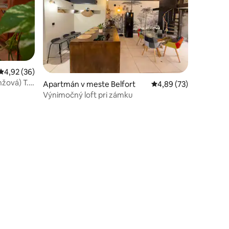
Priemerné ohodnotenie 4,92 z 5, počet hodnotení: 36
4,92 (36)
nžová) T.
Apartmán v meste Belfort
Priemerné ohodnotenie
4,89 (73)
Výnimočný loft pri zámku
dnotení: 9