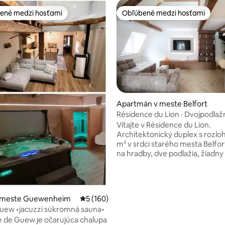
ené medzi hosťami
Obľúbené medzi hosťami
enejšie medzi hosťami
Obľúbené medzi hosťami
4,95 z 5, počet hodnotení: 409
Apartmán v meste Belfort
Résidence du Lion · Dvojpodlažn
izbami v Starom Meste
Vitajte v Résidence du Lion.
Architektonický duplex s rozlo
m² v srdci starého mesta Belfor
na hradby, dve podlažia, žiadny 
je ponechaný na náhodu. Odha
trámový strop, parkety so vzo
„bâtons rompus“, nábytok na m
masívneho orechového dreva, s
v meste Guewenheim
Priemerné ohodnotenie 5 z 5, počet hodno
5 (160)
neopracovaného mramoru. Renovácia
uew •jacuzzi súkromná sauna•
premyslená do najmenších detai
 de Guew je očarujúca chalupa
úrovni päťhviezdičkového but