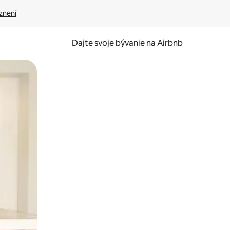
znení
Dajte svoje bývanie na Airbnb
kúmať pomocou dotykových gest či potiahnutia prstom.