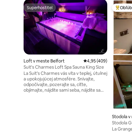
Superhostiteľ
Obľúb
Superhostiteľ
Najobľúb
Loft v meste Belfort
Priemerné ohodnotenie 
4,95 (409)
Suit's Charmes Loft Spa Sauna King Size
La Suit's Charmes vás víta v teplej, útulnej
a upokojujúcej atmosfére. Snívajte,
odpočívajte, pozerajte sa, cíťte,
objímajte, nájdite sami seba, nájdite sami
seba, zverte sa… Milujte sami seba…
Príďte a užite si kúzlo apartmánu!
Apartmán s rozlohou 75 m², železničná
stanica Belfort Vírivka Sauna Veľká
Stodola 
manželská posteľ Inteligentný televízor
Stodola G
4K, Netflix, Orange TV Wi-Fi Kozub v
La Grange
interiéri Hviezdna obloha XXL sprcha s