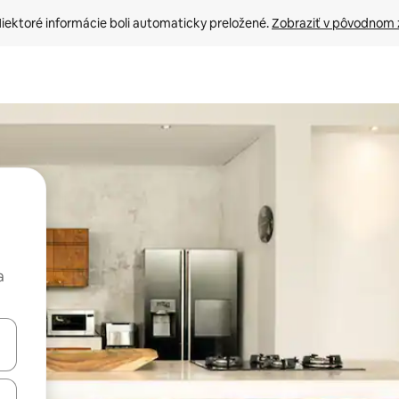
iektoré informácie boli automaticky preložené. 
Zobraziť v pôvodnom 
a
rechádzať pomocou klávesov so šípkami nahor a nadol alebo ich pres