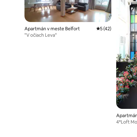
Apartmán v meste Belfort
Priemerné ohodnote
5 (42)
"V očiach Leva"
Apartmán 
4*Loft Mo