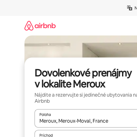
Preskočiť
N
na
obsah.
Dovolenkové prenájmy
v lokalite Meroux
Nájdite a rezervujte si jedinečné ubytovania n
Airbnb
Poloha
Keď budú výsledky k dispozícii, môžete si ich p
Príchod