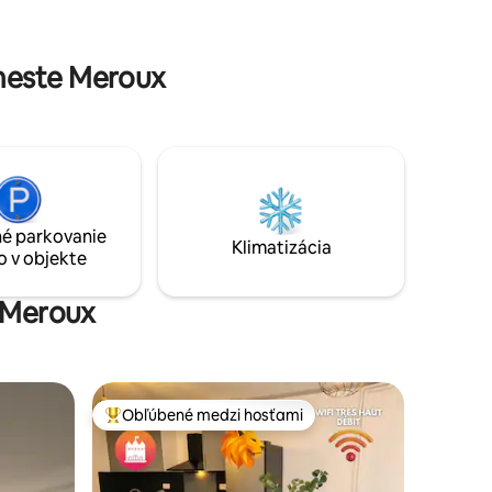
vlastnou
poschodí nášho samostatne stojaceho
domu so samostatným vchodom a
ný v okolí.
malou terasou v dolnej časti
meste Meroux
prístupového schodiska.
é parkovanie
Klimatizácia
o v objekte
e Meroux
Obľúbené medzi hosťami
Najobľúbenejšie medzi hosťami