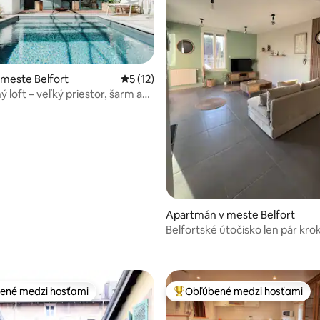
 meste Belfort
Priemerné ohodnotenie 5 z 5, počet hod
5 (12)
 loft – veľký priestor, šarm a
Apartmán v meste Belfort
Belfortské útočisko len pár kro
 4,95 z 5, počet hodnotení: 75
Lionu!
ené medzi hosťami
Obľúbené medzi hosťami
enejšie medzi hosťami
Najobľúbenejšie medzi hosťami