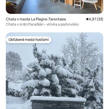
Chata v meste La Plagne-Tarentaise
Priemerné oho
4,97 (33)
Chata v srdci Paradiski – vírivka a parkovisko
Obľúbené medzi hosťami
Obľúbené medzi hosťami