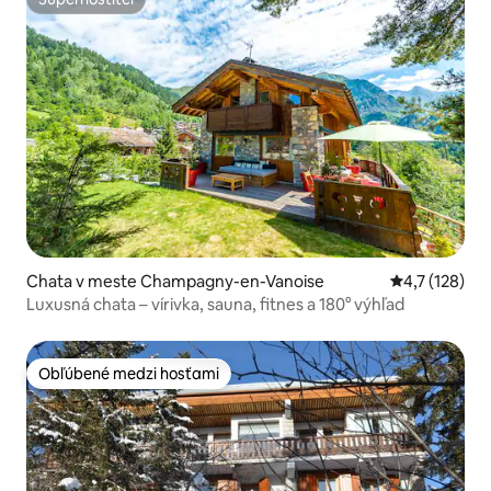
Superhostiteľ
Chata v meste Champagny-en-Vanoise
Priemerné oh
4,7 (128)
Luxusná chata – vírivka, sauna, fitnes a 180° výhľad
Obľúbené medzi hosťami
Obľúbené medzi hosťami