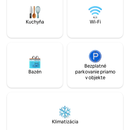
miesto na relaxác
spoločenské hry, sánkovanie, komora,
stretnutia a s vy
súkromné parkovisko...). Terasa a
internetom na prá
balkón! Tešíme sa na stretnutie s Vami!
Kuchyňa
Wi-Fi
Bezplatné
Bazén
parkovanie priamo
v objekte
Klimatizácia