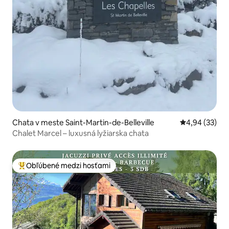
Chata v meste Saint-Martin-de-Belleville
Priemerné oho
4,94 (33)
Chalet Marcel – luxusná lyžiarska chata
Obľúbené medzi hosťami
Najobľúbenejšie medzi hosťami