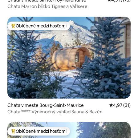
Chata Marron blízko Tignes a Val'Isere
Obľúbené medzi hosťami
Najobľúbenejšie medzi hosťami
Chata v meste Bourg-Saint-Maurice
Priemerné oh
4,97 (31)
Chata ***** Výnimočný výhľad Sauna & Bazén
Obľúbené medzi hosťami
Najobľúbenejšie medzi hosťami