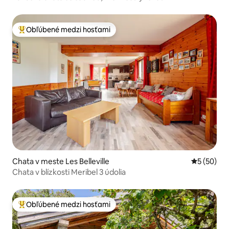
Obľúbené medzi hosťami
Najobľúbenejšie medzi hosťami
Chata v meste Les Belleville
Priemerné 
5 (50)
Chata v blízkosti Meribel 3 údolia
Obľúbené medzi hosťami
Najobľúbenejšie medzi hosťami