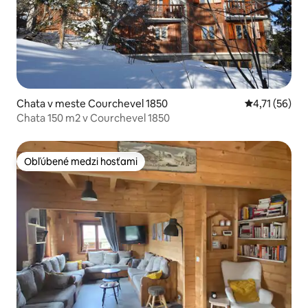
Chata v meste Courchevel 1850
Priemerné oh
4,71 (56)
Chata 150 m2 v Courchevel 1850
Obľúbené medzi hosťami
Obľúbené medzi hosťami