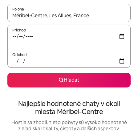
Poloha
Keď budú výsledky k dispozícii, môžete si ich prechádzať pom
Príchod
Odchod
Hľadať
Najlepšie hodnotené chaty v okolí
miesta Méribel-Centre
Hostia sa zhodli: tieto pobyty sú vysoko hodnotené
z hľadiska lokality, čistoty a ďalších aspektov.