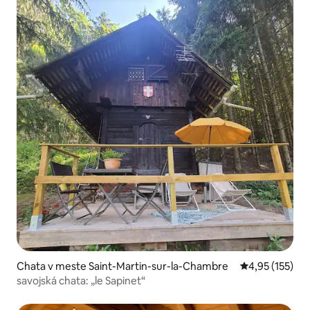
Chata v meste Saint-Martin-sur-la-Chambre
Priemerné ohod
4,95 (155)
savojská chata: „le Sapinet“