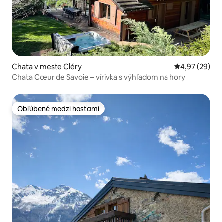
Chata v meste Cléry
Priemerné oho
4,97 (29)
Chata Cœur de Savoie – vírivka s výhľadom na hory
Obľúbené medzi hosťami
Obľúbené medzi hosťami