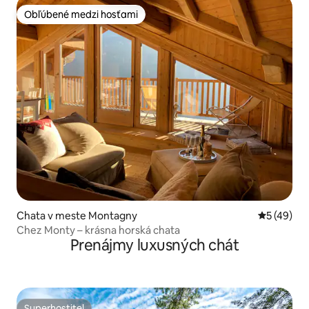
Obľúbené medzi hosťami
Obľúbené medzi hosťami
Chata v meste Montagny
Priemerné 
5 (49)
Chez Monty – krásna horská chata
Prenájmy luxusných chát
Superhostiteľ