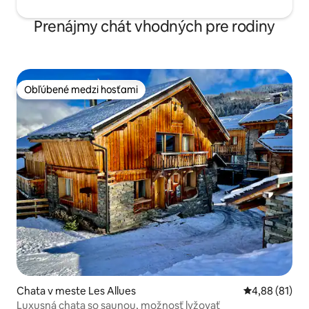
Prenájmy chát vhodných pre rodiny
Obľúbené medzi hosťami
Obľúbené medzi hosťami
Chata v meste Les Allues
Priemerné oho
4,88 (81)
Luxusná chata so saunou, možnosť lyžovať