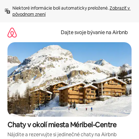
Preskočiť
Niektoré informácie boli automaticky preložené. 
Zobraziť v 
na
pôvodnom znení
obsah.
Dajte svoje bývanie na Airbnb
Chaty v okolí miesta Méribel-Centre
Nájdite a rezervujte si jedinečné chaty na Airbnb