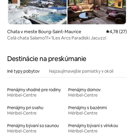
Chata v meste Bourg-Saint-Maurice
Priemerné oho
4,78 (27)
Celá chata Salamo11+1Les Arcs Paradiski Jacuzzi
Destinácie na preskúmanie
Iné typy pobytov
Najzaujímavejšie pamiatky v okolí
Prenájmy vhodné pre rodiny
Prenájmy domov
Méribel-Centre
Méribel-Centre
Prenájmy pri svahu
Prenájmy s bazénmi
Méribel-Centre
Méribel-Centre
Prenájmy bývaní so saunou
Prenájmy bývaní s vírivkou
Méribel-Centre
Méribel-Centre