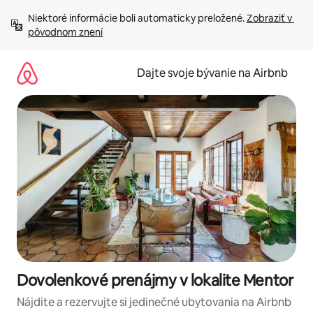
Preskočiť
Niektoré informácie boli automaticky preložené. 
Zobraziť v 
na
pôvodnom znení
obsah.
Dajte svoje bývanie na Airbnb
Dovolenkové prenájmy v lokalite Mentor
Nájdite a rezervujte si jedinečné ubytovania na Airbnb