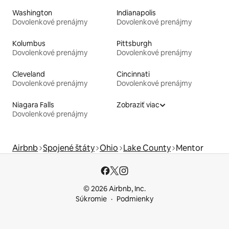
Washington
Indianapolis
Dovolenkové prenájmy
Dovolenkové prenájmy
Kolumbus
Pittsburgh
Dovolenkové prenájmy
Dovolenkové prenájmy
Cleveland
Cincinnati
Dovolenkové prenájmy
Dovolenkové prenájmy
Niagara Falls
Zobraziť viac
Dovolenkové prenájmy
Airbnb
Spojené štáty
Ohio
Lake County
Mentor
© 2026 Airbnb, Inc.
Súkromie
Podmienky