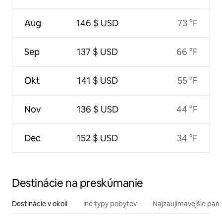
Aug
146 $ USD
73 °F
Sep
137 $ USD
66 °F
Okt
141 $ USD
55 °F
Nov
136 $ USD
44 °F
Dec
152 $ USD
34 °F
Destinácie na preskúmanie
Destinácie v okolí
Iné typy pobytov
Najzaujímavejšie pami