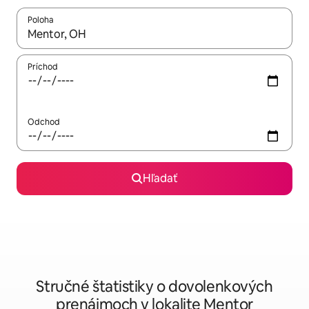
Poloha
Keď budú výsledky k dispozícii, môžete si ich prechádzať pom
Príchod
Odchod
Hľadať
Stručné štatistiky o dovolenkových
prenájmoch v lokalite Mentor