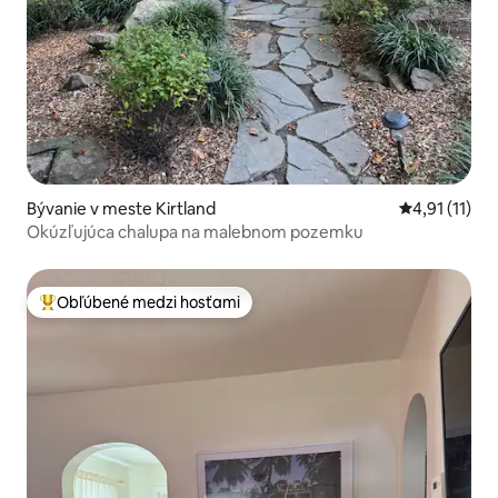
Bývanie v meste Kirtland
Priemerné oh
4,91 (11)
Okúzľujúca chalupa na malebnom pozemku
Obľúbené medzi hosťami
Najobľúbenejšie medzi hosťami