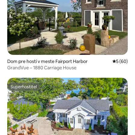
Dom pre hostí v meste Fairport Harbor
Priemerné 
5 (60)
GrandVue – 1880 Carriage House
Superhostiteľ
Superhostiteľ