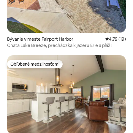
Bývanie v meste Fairport Harbor
Priemerné oh
4,79 (19)
Chata Lake Breeze, prechádzka k jazeru Erie a pláži!
Obľúbené medzi hosťami
Obľúbené medzi hosťami