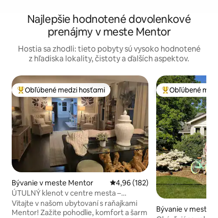
Najlepšie hodnotené dovolenkové
prenájmy v meste Mentor
Hostia sa zhodli: tieto pobyty sú vysoko hodnotené
z hľadiska lokality, čistoty a ďalších aspektov.
Obľúbené medzi hosťami
Obľúbené medz
Najobľúbenejšie medzi hosťami
Najobľúbenejšie 
Bývanie v meste Mentor
Priemerné ohodnotenie 4,96 z 5
4,96 (182)
ÚTULNÝ klenot v centre mesta –
manželská posteľ * vírivka * jazero Erie
Vitajte v našom ubytovaní s raňajkami
Bývanie v meste 
Mentor! Zažite pohodlie, komfort a šarm