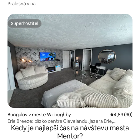
Pralesná vlna
Superhostiteľ
Superhostiteľ
Bungalov v meste Willoughby
Priemerné oho
4,83 (30)
Erie Breeze: blízko centra Clevelandu, jazera Erie,
Kedy je najlepší čas na návštevu mesta
Metroparks a Mentor-on-the-lake
Mentor?