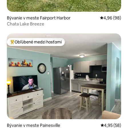
Bývanie v meste Fairport Harbor
Priemerné oho
4,96 (98)
Chata Lake Breeze
Obľúbené medzi hosťami
Najobľúbenejšie medzi hosťami
Bývanie v meste Painesville
Priemerné oho
4,95 (58)