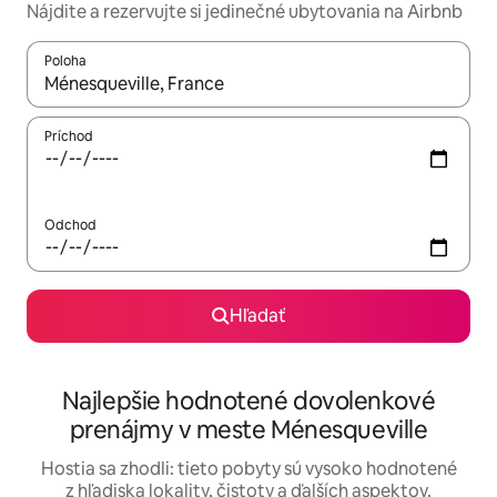
Nájdite a rezervujte si jedinečné ubytovania na Airbnb
Poloha
Keď budú výsledky k dispozícii, môžete si ich prechádzať pom
Príchod
Odchod
Hľadať
Najlepšie hodnotené dovolenkové
prenájmy v meste Ménesqueville
Hostia sa zhodli: tieto pobyty sú vysoko hodnotené
z hľadiska lokality, čistoty a ďalších aspektov.