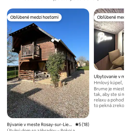
Obľúbené medzi hosťami
Obľúbené medzi 
Obľúbené medzi hosťami
Obľúbené medzi 
Ubytovanie v mes
Hmlový kúpeľ, sau
historickom cent
Brume je miesto n
tak, aby ste si moh
relaxu a pohody sami
to pekná zrekonšt
pivnica v samom 
veľmi peknom bud
kameňa, ktorá sa 
Bývanie v meste Rosay-sur-Lieu
Priemerné ohodnotenie 5 z 
5 (18)
námestia Place du
re
Útulný dom so záhradou – Pokoj a