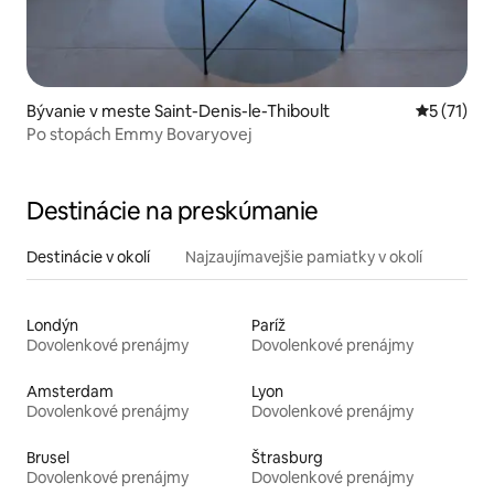
Bývanie v meste Saint-Denis-le-Thiboult
Priemerné
5 (71)
Po stopách Emmy Bovaryovej
Destinácie na preskúmanie
Destinácie v okolí
Najzaujímavejšie pamiatky v okolí
Londýn
Paríž
Dovolenkové prenájmy
Dovolenkové prenájmy
Amsterdam
Lyon
Dovolenkové prenájmy
Dovolenkové prenájmy
Brusel
Štrasburg
Dovolenkové prenájmy
Dovolenkové prenájmy