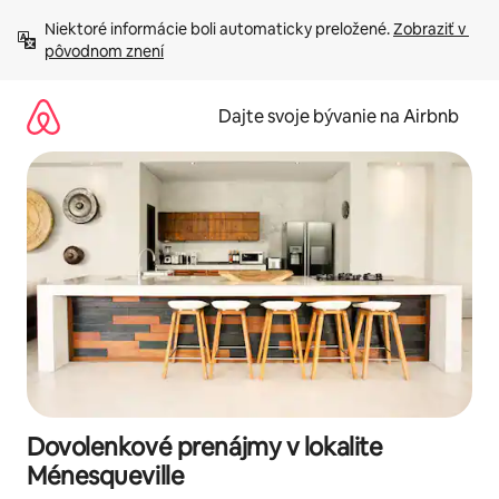
Preskočiť
Niektoré informácie boli automaticky preložené. 
Zobraziť v 
na
pôvodnom znení
obsah.
Dajte svoje bývanie na Airbnb
Dovolenkové prenájmy v lokalite
Ménesqueville