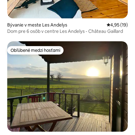
Bývanie v meste Les Andelys
Priemerné oho
4,95 (19)
Dom pre 6 osôb v centre Les Andelys - Château Gaillard
Obľúbené medzi hosťami
Obľúbené medzi hosťami