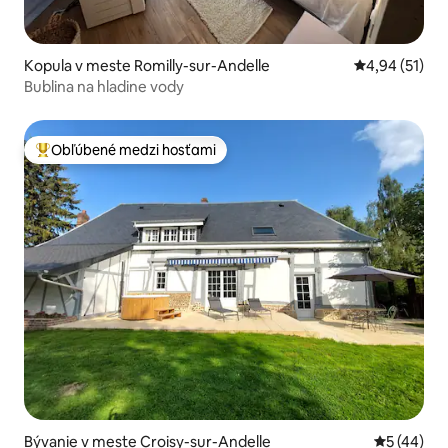
Kopula v meste Romilly-sur-Andelle
Priemerné oho
4,94 (51)
Bublina na hladine vody
Obľúbené medzi hosťami
Najobľúbenejšie medzi hosťami
Bývanie v meste Croisy-sur-Andelle
Priemerné 
5 (44)