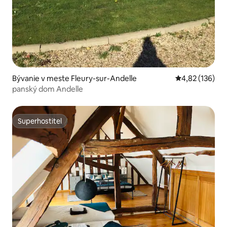
Bývanie v meste Fleury-sur-Andelle
Priemerné ohod
4,82 (136)
panský dom Andelle
Superhostiteľ
Superhostiteľ