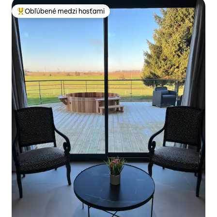
Obľúbené medzi hosťami
Najobľúbenejšie medzi hosťami