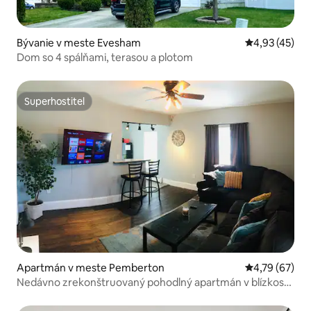
Bývanie v meste Evesham
Priemerné oho
4,93 (45)
Dom so 4 spálňami, terasou a plotom
Superhostiteľ
Superhostiteľ
Apartmán v meste Pemberton
Priemerné oho
4,79 (67)
Nedávno zrekonštruovaný pohodlný apartmán v blízkosti
základne