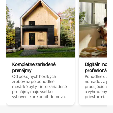
Kompletne zariadené
Digitálni nomá
prenájmy
profesionáli 
Od pokojných horských
Pohodlné ubyto
zrubov až po pohodlné
nomádov a pro
mestské byty, tieto zariadené
pracujúcich na 
prenájmy majú všetko
a vyhradenými
vybavenie pre pocit domova.
priestormi.