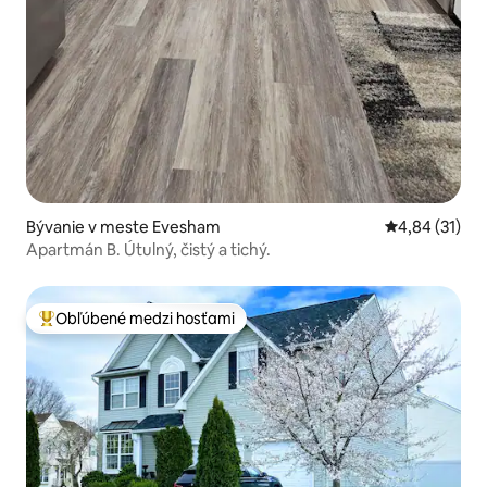
Bývanie v meste Evesham
Priemerné oho
4,84 (31)
Apartmán B. Útulný, čistý a tichý.
Obľúbené medzi hosťami
Najobľúbenejšie medzi hosťami