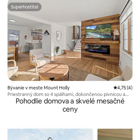
Superhostiteľ
Superhostiteľ
Bývanie v meste Mount Holly
Priemerné o
4,75 (4)
Priestranný dom so 4 spálňami, dokončenou pivnicou a
Pohodlie domova a skvelé mesačné
garážou
ceny