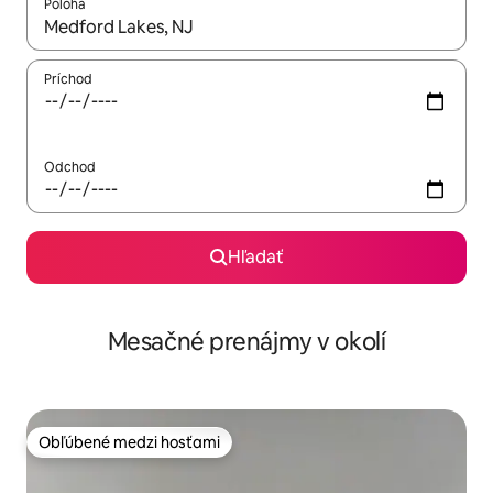
Poloha
Keď budú výsledky k dispozícii, môžete si ich prechádzať pom
Príchod
Odchod
Hľadať
Mesačné prenájmy v okolí
Obľúbené medzi hosťami
Obľúbené medzi hosťami