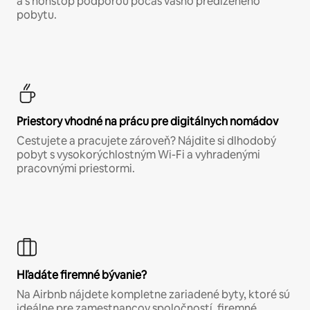
a s nonstop podporou počas vášho predĺženého
pobytu.
Priestory vhodné na prácu pre digitálnych nomádov
Cestujete a pracujete zároveň? Nájdite si dlhodobý
pobyt s vysokorýchlostným Wi-Fi a vyhradenými
pracovnými priestormi.
Hľadáte firemné bývanie?
Na Airbnb nájdete kompletne zariadené byty, ktoré sú
ideálne pre zamestnancov spoločností, firemné