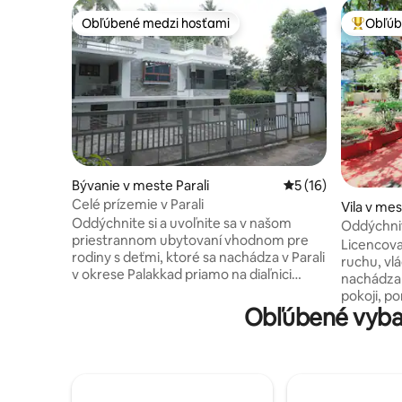
Obľúbené medzi hosťami
Obľúb
Obľúbené medzi hosťami
Najobľúb
Bývanie v meste Parali
Priemerné ohodnote
5 (16)
Celé prízemie v Parali
Vila v me
Oddýchnite si a uvoľnite sa v našom
Oddýchnit
priestrannom ubytovaní vhodnom pre
Licencov
rodiny s deťmi, ktoré sa nachádza v Parali
ruchu, vlá
v okrese Palakkad priamo na diaľnici
nachádza 
Palakkad – Shoranur. Ponúka jednoduchý
pokoji, p
prístup a pohodlné cestovanie k
Obľúbené vyba
Objímaný 
neďalekým atrakciám. Či už
pokojnú a
navštevujete Palakkad kvôli voľnému
ideálne út
času, rodinným udalostiam alebo
pokojný, 
pokojnému vidieckemu úniku, toto
zážitok. 
ubytovanie ponúka pohodlie, komfort a
priehrada