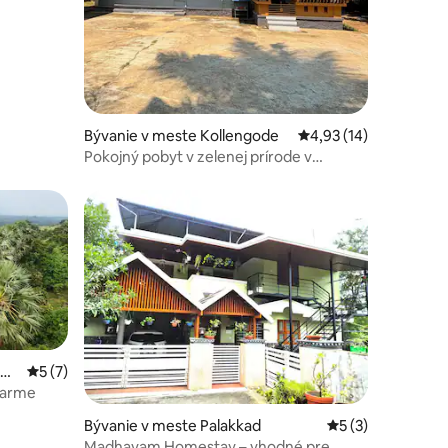
Bývanie v meste Kollengode
Priemerné ohodnoteni
4,93 (14)
Pokojný pobyt v zelenej prírode v
Kollengode
Sou
Priemerné ohodnotenie 5 z 5, počet hodnotení: 7
5 (7)
farme
notení: 18
Bývanie v meste Palakkad
Priemerné ohodno
5 (3)
Madhavam Homestay – vhodné pre