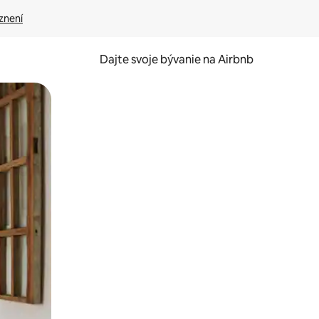
znení
Dajte svoje bývanie na Airbnb
kúmať pomocou dotykových gest či potiahnutia prstom.