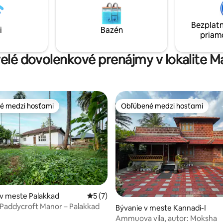
vzrušujúci zážitok z cestovania.
stromami, vychutnajte si grilov
sa nachádza vo vzdialenosti 4
si objednajte jedlo cez Swiggy
Bezplatn
ezničnej križovatky Palakkad a
Len 7 km od Palakkadu je to do
i
Bazén
priam
etiska Coimbatore Intnl. .
letné útočisko! Nonstop s
velé dovolenkové prenájmy v lokalite M
é medzi hosťami
Obľúbené medzi hosťami
é medzi hosťami
Obľúbené medzi hosťami
v meste Palakkad
Priemerné ohodnotenie 5 z 5, počet ho
5 (7)
Paddycroft Manor – Palakkad
Bývanie v meste Kannadi-I
Ammuova vila, autor: Moksha