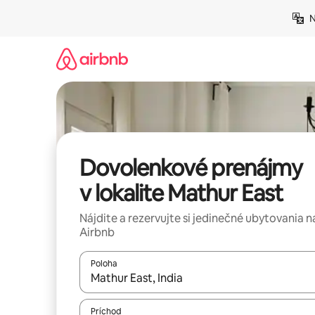
Preskočiť
N
na
obsah.
Dovolenkové prenájmy
v lokalite Mathur East
Nájdite a rezervujte si jedinečné ubytovania n
Airbnb
Poloha
Keď budú výsledky k dispozícii, môžete si ich p
Príchod