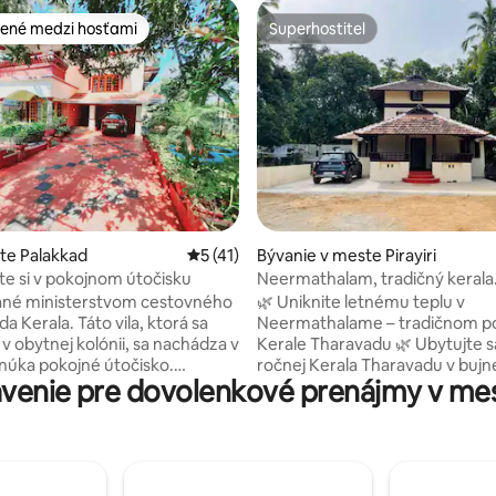
ené medzi hosťami
Superhostiteľ
enejšie medzi hosťami
Superhostiteľ
nie 5 z 5, počet hodnotení: 16
ste Palakkad
Priemerné ohodnotenie 5 z 5, počet hod
5 (41)
Bývanie v meste Pirayiri
e si v pokojnom útočisku
Neermathalam, tradičný kerala
tharavadu
ané ministerstvom cestovného
🌿 Uniknite letnému teplu v
da Kerala. Táto vila, ktorá sa
Neermathalame – tradičnom p
v obytnej kolónii, sa nachádza v
Kerale Tharavadu 🌿 Ubytujte sa v 82-
onúka pokojné útočisko.
ročnej Kerala Tharavadu v bujn
venie pre dovolenkové prenájmy v mes
bujnou zeleňou vytvára
nehnuteľnosti s rozlohou 1 akra
tmosféru, čo z neho robí
prírodnými bazénmi, tienistým
očisko pre tých, ktorí hľadajú
a vzdušnými priestormi, aby ste
bezpečný a harmonický životný
ochladili. Užite si bazén Earth 
Ostrovná priehrada Kava a
klimatizované izby (voliteľné) a
 Malampuzha, vzdialená 9 km,
vybavenú kuchyňu. Oddýchnite