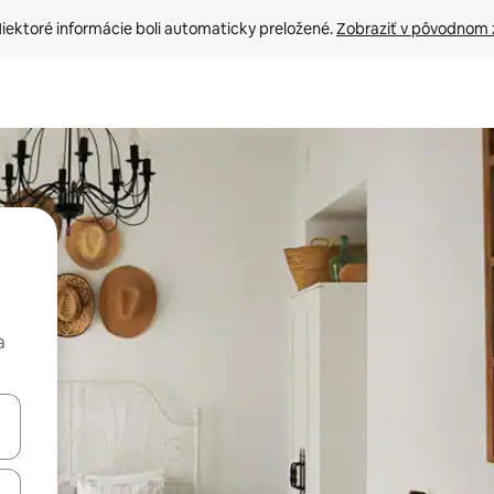
iektoré informácie boli automaticky preložené. 
Zobraziť v pôvodnom 
a
rechádzať pomocou klávesov so šípkami nahor a nadol alebo ich pres