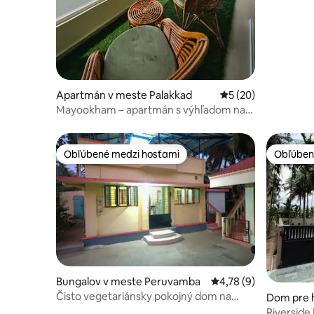
Apartmán v meste Palakkad
Priemerné ohodnote
5 (20)
Mayookham – apartmán s výhľadom na
rieku Serene
Obľúbené medzi hosťami
Obľúben
Obľúbené medzi hosťami
Obľúben
Bungalov v meste Peruvamba
Priemerné ohodnoteni
4,78 (9)
Čisto vegetariánsky pokojný dom na
Dom pre 
kokosovej farme | 2 IZBY S KÚPEĽŇOU
edu
Riverside