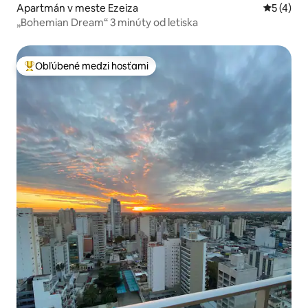
Apartmán v meste Ezeiza
Priemerné
5 (4)
„Bohemian Dream“ 3 minúty od letiska
Obľúbené medzi hosťami
Najobľúbenejšie medzi hosťami