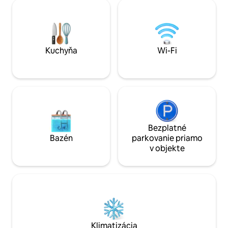
našu súkromnú ter
štúdia jogy/tanca. Voliteľné (v závislosti
štvorcových stôp 
od dostupnosti): kurzy/workshopy jogy,
vírivky, terasy na o
umenia a varenia alebo relaxačné
vonkajšie stolovan
masáže.Bezplatný transfer na letisko
vychutnať a oddýc
Ezeiza pri pobytoch na 2 a viac nocí.
tohto úžasného m
Kuchyňa
Wi-Fi
Bezplatné
Bazén
parkovanie priamo
v objekte
Klimatizácia