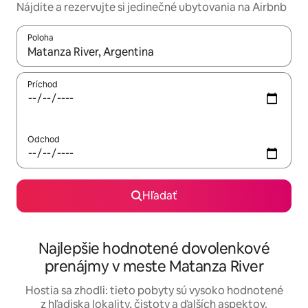
Nájdite a rezervujte si jedinečné ubytovania na Airbnb
Poloha
Keď budú výsledky k dispozícii, môžete si ich prechádzať pom
Príchod
Odchod
Hľadať
Najlepšie hodnotené dovolenkové
prenájmy v meste Matanza River
Hostia sa zhodli: tieto pobyty sú vysoko hodnotené
z hľadiska lokality, čistoty a ďalších aspektov.