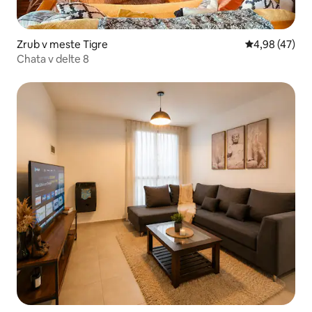
Zrub v meste Tigre
Priemerné oho
4,98 (47)
Chata v delte 8