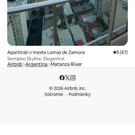
Apartmán v meste Lomas de Zamora
Priemerné 
5 (47)
Semipiso Skyline. Elegantné.
Airbnb
Argentína
Matanza River
© 2026 Airbnb, Inc.
Súkromie
Podmienky