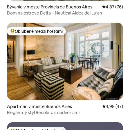
Bývanie v meste Provincia de Buenos Aires
Priemerné oho
4,87 (76)
Dom na ostrove Delta – Nautical Aldea del Lujan
Obľúbené medzi hosťami
Najobľúbenejšie medzi hosťami
Apartmán v meste Buenos Aires
Priemerné oho
4,98 (47)
Elegantný štýl Recoleta s nádvoriami