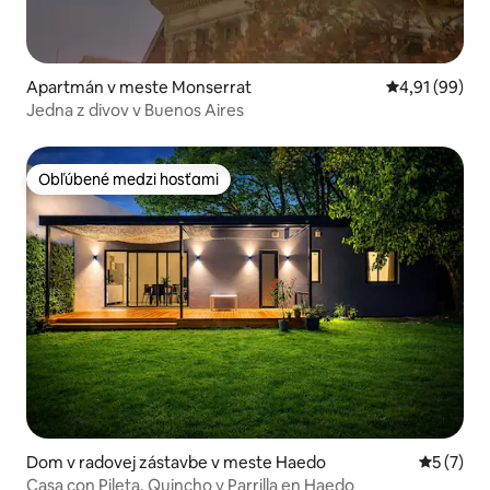
Apartmán v meste Monserrat
Priemerné oho
4,91 (99)
Jedna z divov v Buenos Aires
Obľúbené medzi hosťami
Obľúbené medzi hosťami
Dom v radovej zástavbe v meste Haedo
Priemerné
5 (7)
Casa con Pileta, Quincho y Parrilla en Haedo