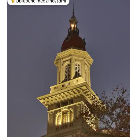
Obľúbené medzi hosťami
Najobľúbenejšie medzi hosťami