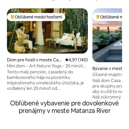
Obľúbené medzi hosťami
Obľúbené medz
Najobľúbenejšie medzi hosťami
Najobľúbenejšie 
Dom pre hostí v meste Can
Priemerné ohodnotenie 4,97 z 5
4,97 (140)
ning
Mini dom – Art Nature Yoga – 20 minút
Bývanie v meste 
od letiska EZE
Tento malý penzión, zasadený do
Úžasné majstrovsk
bambusového hája na pozemku
s vírivkou!
Náš dom Casa Arm
inšpiratívneho umeleckého útočiska, je
pre skupiny priate
vzdialený len 20 minút od
aby si užili to najl
medzinárodného letiska Ezeiza.Ideálne
Náš súkromný dom
miesto na zastávku alebo pár nocí.
Obľúbené vybavenie pre dovolenkové
Palermo Soho s naj
Ponúka súkromie, Wi-Fi, pohodlnú
reštauráciami, ob
prenájmy v meste Matanza River
posteľ, záhradnú terasu a hojdaciu sieť.
dosah ruky. Sme 3 bloky od námestia
Hostia si môžu naplánovať čas na
Plaza Serrano v j
návštevu nášho umeleckého
námestia Arménie v dr
štúdia/galérie, hudobnej miestnosti a