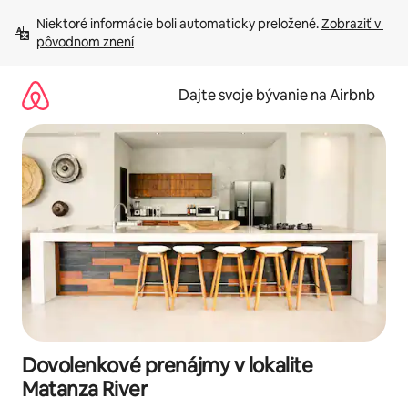
Preskočiť
Niektoré informácie boli automaticky preložené. 
Zobraziť v 
na
pôvodnom znení
obsah.
Dajte svoje bývanie na Airbnb
Dovolenkové prenájmy v lokalite
Matanza River