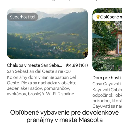
Superhostiteľ
Obľúbené medz
Superhostiteľ
Najobľúbenejšie 
Chalupa v meste San Sebast
Priemerné ohodnotenie 4,89 z 5
4,89 (161)
ian del Oeste
San Sebastian del Oeste s riekou
Koloniálny dom v San Sebastian del
Dom pre hostí v m
Oeste. Rieka sa nachádza v objekte.
Sebastián
Casa Cayuvati v K
Jeden aker sadov, pomarančov,
Kayuvati Cabins j
avokádov, broskýň. Wi-Fi. 2 spálne,
odpočinok, obklop
krásna a vybavená kuchyňa, upratovacia
prírodou, ktorá inš
služba. Druhé bývanie interiérového
Cayuvati sa nachá
dizajnéra a architekta. Skvelý personál a
Obľúbené vybavenie pre dovolenkové
stromami a je prie
upratovacia služba. San Sebastian del
ekologickom mode
prenájmy v meste Mascota
Oeste sa nachádza v pohorí Sierra Madre
vyrábané prírodný
s veľmi privilegovanou vegetáciou a
kameň a adobe) a 