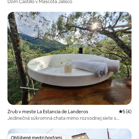
Dom Castillo v Mascota Jalisco
Zrub v meste La Estancia de Landeros
Priemerné
5 (4)
Jedinečná súkromná chata mimo rozvodnej siete s
výhľadom na hory
Obľúbené medzi hosťami