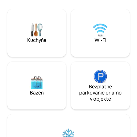
nádherným výhľadom. Vzduch je
umožňujú dostato
najčistejší. Spievajúce vtáky. San
a nádherný výhľad
Sebastián je hodinu a pätnásť minút od
oblohu a prírodný bazén. 
letiska Puerto Vallarta a je považovaný za
romantický výlet,
Pueblo Magico. Krásne prechádzky pri
meditáciu/jogu/u
rieke, v koloniálnom meste z roku 1600 a
jednoducho čas by
v lese. Skvelé miesto na varenie,
Kuchyňa
Wi-Fi
odpočinok, prechádzky, písanie... a
buďte veľmi šťastní.
Bezplatné
Bazén
parkovanie priamo
v objekte