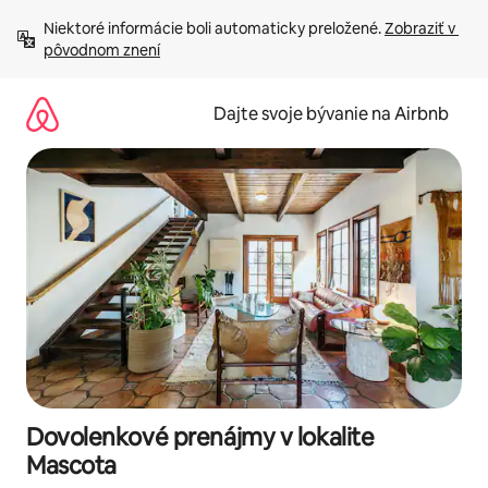
Preskočiť
Niektoré informácie boli automaticky preložené. 
Zobraziť v 
na
pôvodnom znení
obsah.
Dajte svoje bývanie na Airbnb
Dovolenkové prenájmy v lokalite
Mascota