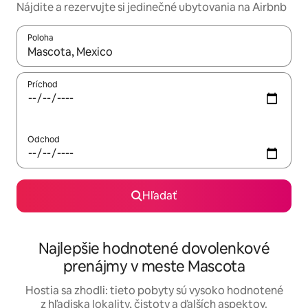
Nájdite a rezervujte si jedinečné ubytovania na Airbnb
Poloha
Keď budú výsledky k dispozícii, môžete si ich prechádzať pom
Príchod
Odchod
Hľadať
Najlepšie hodnotené dovolenkové
prenájmy v meste Mascota
Hostia sa zhodli: tieto pobyty sú vysoko hodnotené
z hľadiska lokality, čistoty a ďalších aspektov.