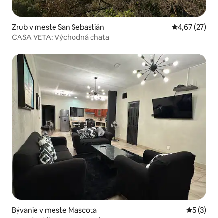
Zrub v meste San Sebastián
Priemerné oho
4,67 (27)
CASA VETA: Východná chata
Bývanie v meste Mascota
Priemerné
5 (3)