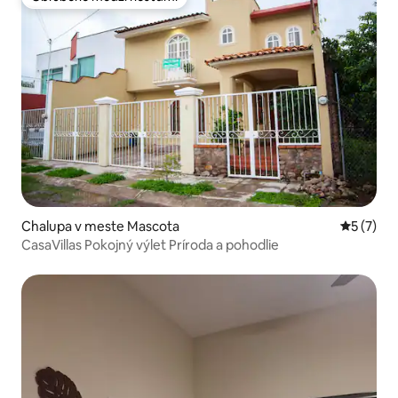
Obľúbené medzi hosťami
Chalupa v meste Mascota
Priemerné
5 (7)
CasaVillas Pokojný výlet Príroda a pohodlie