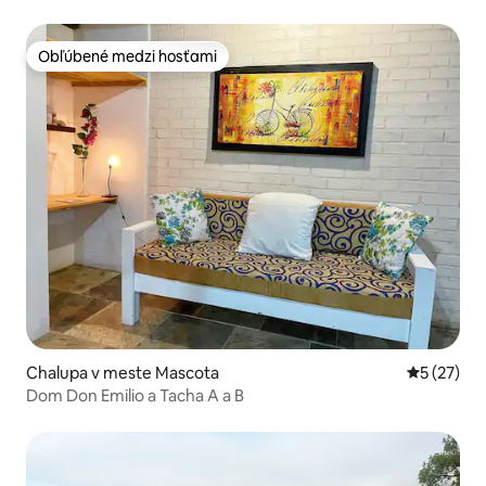
Obľúbené medzi hosťami
Obľúbené medzi hosťami
Chalupa v meste Mascota
Priemerné 
5 (27)
Dom Don Emilio a Tacha A a B