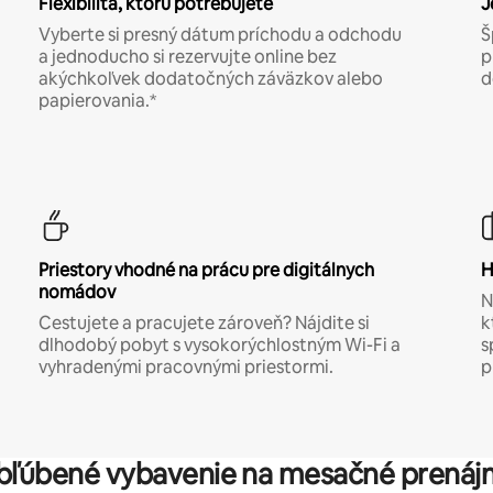
Flexibilita, ktorú potrebujete
J
Vyberte si presný dátum príchodu a odchodu
Š
a jednoducho si rezervujte online bez
p
akýchkoľvek dodatočných záväzkov alebo
d
papierovania.*
Priestory vhodné na prácu pre digitálnych
H
nomádov
N
Cestujete a pracujete zároveň? Nájdite si
k
dlhodobý pobyt s vysokorýchlostným Wi-Fi a
s
vyhradenými pracovnými priestormi.
p
bľúbené vybavenie na mesačné prenáj