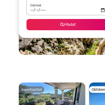
Odchod
Hľadať
Superhostiteľ
Obľúben
Superhostiteľ
Obľúben