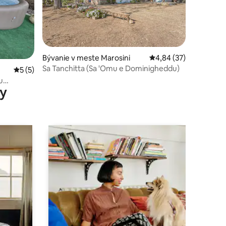
Bývanie v meste Marosini
Priemerné ohodnotenie
4,84 (37)
Sa Tanchitta (Sa 'Omu e Dominigheddu)
notení: 22
Priemerné ohodnotenie 5 z 5, počet hodnotení: 5
5 (5)
u
y