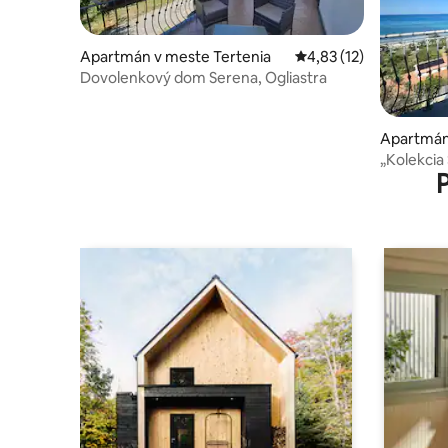
Apartmán v meste Tertenia
Priemerné ohodnotenie
4,83 (12)
Dovolenkový dom Serena, Ogliastra
Apartmán 
nu
„Kolekcia