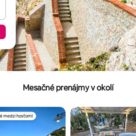
Mesačné prenájmy v okolí
é medzi hosťami
é medzi hosťami