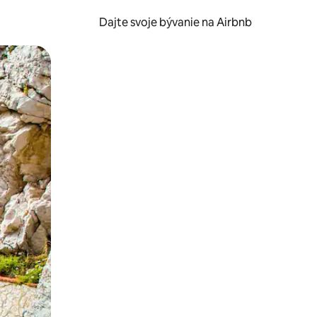
Dajte svoje bývanie na Airbnb
kúmať pomocou dotykových gest či potiahnutia prstom.