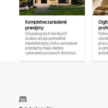
Kompletne zariadené
Digit
prenájmy
prof
Od pokojných horských
Pohod
zrubov až po pohodlné
nomá
mestské byty, tieto zariadené
pracu
prenájmy majú všetko
a vy
vybavenie pre pocit domova.
pries