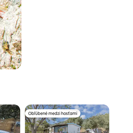
Obľúbené medzi hosťami
Obľúbené medzi hosťami