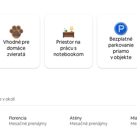
Bezplatné
Vhodné pre
Priestor na
parkovanie
domáce
prácu s
priamo
zvieratá
notebookom
v objekte
 v okolí
Florencia
Atény
Mi
Mesačné prenájmy
Mesačné prenájmy
Me