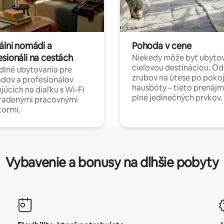
álni nomádi a
Pohoda v cene
esionáli na cestách
Niekedy môže byť ubyto
cieľovou destináciou. Od
lné ubytovania pre
zrubov na útese po poko
dov a profesionálov
hausbóty – tieto prenájm
júcich na diaľku s Wi-Fi
plné jedinečných prvkov.
hradenými pracovnými
tormi.
Vybavenie a bonusy na dlhšie pobyty