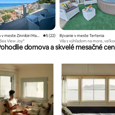
 4,83 z 5, počet hodnotení: 12
v meste Zinnibiri Man
Priemerné ohodnotenie 5 z 5, počet hod
5 (22)
Bývanie v meste Tertenia
 Sea View Joy“
Vila s výhľadom na more, veľko
Pohodlie domova a skvelé mesačné cen
záhradou a Wi-Fi