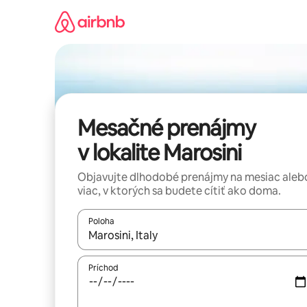
Preskočiť
na
obsah.
Mesačné prenájmy
v lokalite Marosini
Objavujte dlhodobé prenájmy na mesiac aleb
viac, v ktorých sa budete cítiť ako doma.
Poloha
Keď budú výsledky k dispozícii, môžete si ich p
Príchod