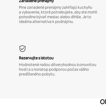
Zariadené prenájmy
Plne zariadené prenájmy zahŕňajú kuchyňu
a vybavenie, ktoré potrebujete, aby ste mohli
pohodlne bývať mesiac alebo dlhšie. Je to
ideálna alternatíva k podnájmu.
Rezervujte s istotou
Hodnotené našou dôveryhodnou komunitou
hostí a s nonstop podporou počas vášho
predĺženého pobytu.
O