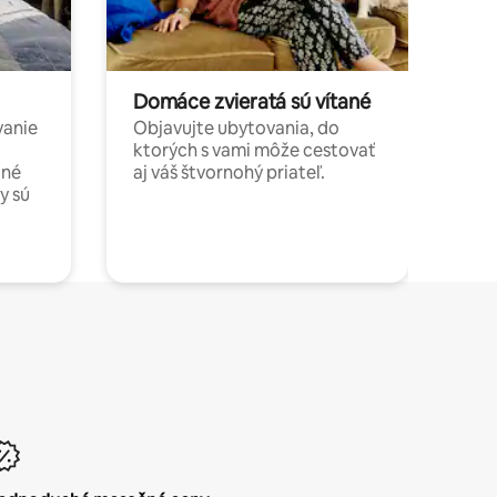
Domáce zvieratá sú vítané
vanie
Objavujte ubytovania, do
ktorých s vami môže cestovať
jné
aj váš štvornohý priateľ.
y sú