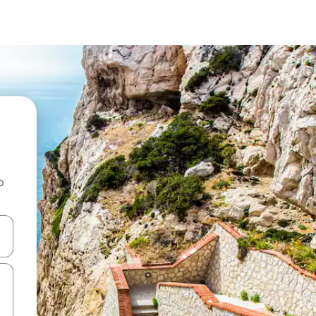
o
rechádzať pomocou klávesov so šípkami nahor a nadol alebo ich pres