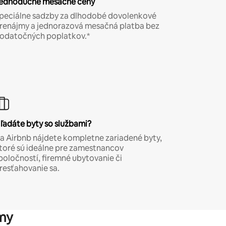
ednoduché mesačné ceny
peciálne sadzby za dlhodobé dovolenkové
renájmy a jednorazová mesačná platba bez
odatočných poplatkov.*
ľadáte byty so službami?
a Airbnb nájdete kompletne zariadené byty,
toré sú ideálne pre zamestnancov
poločností, firemné ubytovanie či
resťahovanie sa.
my