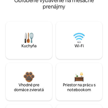
Obľúbené vybavenie na mesačné
prenájmy
Kuchyňa
Wi-Fi
Vhodné pre
Priestor na prácu s
domáce zvieratá
notebookom