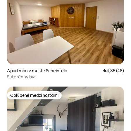
Apartmán v meste Scheinfeld
Priemerné oho
4,85 (48)
Suterénny byt
Obľúbené medzi hosťami
Obľúbené medzi hosťami