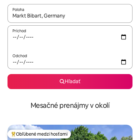
Poloha
Keď budú výsledky k dispozícii, môžete si ich prechádzať pom
Príchod
Odchod
Hľadať
Mesačné prenájmy v okolí
Obľúbené medzi hosťami
Najobľúbenejšie medzi hosťami