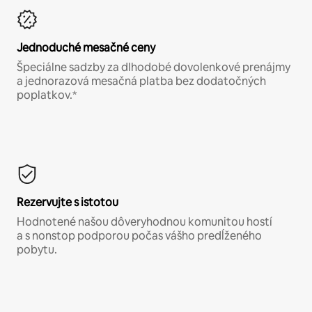
Jednoduché mesačné ceny
Špeciálne sadzby za dlhodobé dovolenkové prenájmy
a jednorazová mesačná platba bez dodatočných
poplatkov.*
Rezervujte s istotou
Hodnotené našou dôveryhodnou komunitou hostí
a s nonstop podporou počas vášho predĺženého
pobytu.