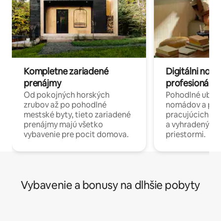
Kompletne zariadené
Digitálni nomá
prenájmy
profesionáli 
Od pokojných horských
Pohodlné ubyto
zrubov až po pohodlné
nomádov a pro
mestské byty, tieto zariadené
pracujúcich na 
prenájmy majú všetko
a vyhradenými
vybavenie pre pocit domova.
priestormi.
Vybavenie a bonusy na dlhšie pobyty