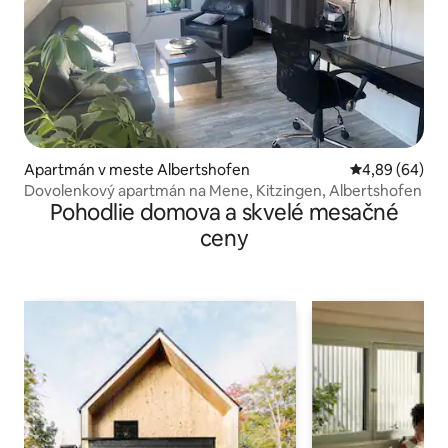
Apartmán v meste Albertshofen
Priemerné oho
4,89 (64)
Dovolenkový apartmán na Mene, Kitzingen, Albertshofen
Pohodlie domova a skvelé mesačné
ceny