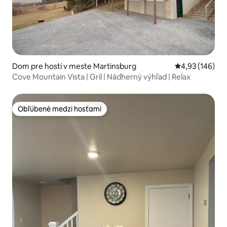
Dom pre hostí v meste Martinsburg
Priemerné ohod
4,93 (146)
Cove Mountain Vista | Gril | Nádherný výhľad | Relax
Obľúbené medzi hosťami
Obľúbené medzi hosťami