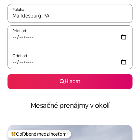
Poloha
Keď budú výsledky k dispozícii, môžete si ich prechádzať pom
Príchod
Odchod
Hľadať
Mesačné prenájmy v okolí
Obľúbené medzi hosťami
Najobľúbenejšie medzi hosťami