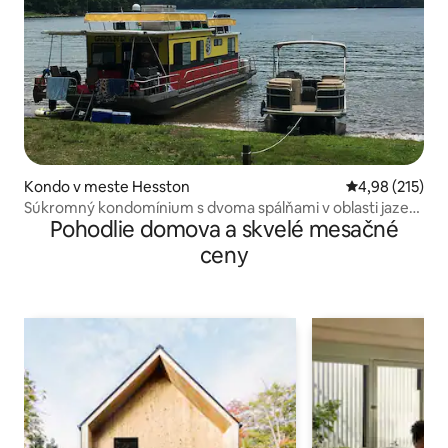
Kondo v meste Hesston
Priemerné ohod
4,98 (215)
Súkromný kondomínium s dvoma spálňami v oblasti jazera
Pohodlie domova a skvelé mesačné
Raystown
ceny