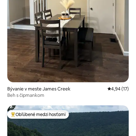
Bývanie v meste James Creek
Priemerné oho
4,94 (17)
Beh s čipmankom
Obľúbené medzi hosťami
Najobľúbenejšie medzi hosťami