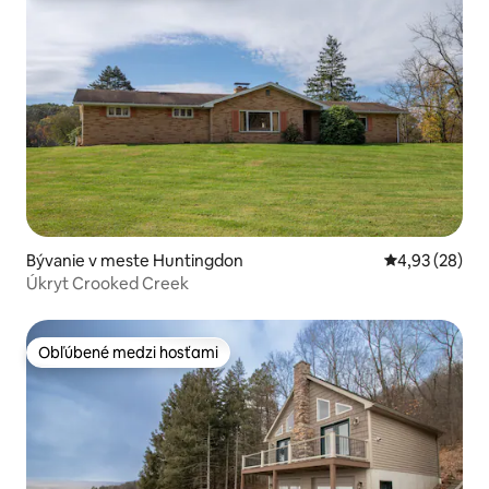
Bývanie v meste Huntingdon
Priemerné oho
4,93 (28)
Úkryt Crooked Creek
Obľúbené medzi hosťami
Obľúbené medzi hosťami