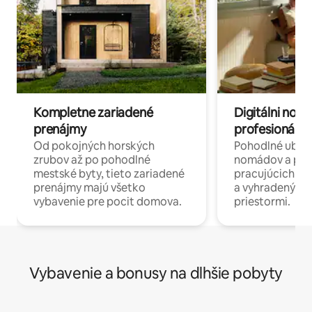
Kompletne zariadené
Digitálni nomá
prenájmy
profesionáli 
Od pokojných horských
Pohodlné ubyto
zrubov až po pohodlné
nomádov a pro
mestské byty, tieto zariadené
pracujúcich na 
prenájmy majú všetko
a vyhradenými
vybavenie pre pocit domova.
priestormi.
Vybavenie a bonusy na dlhšie pobyty