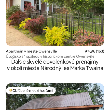
Apartmán v meste Owensville
Priemerné ohod
4,96 (163)
Útočisko s 1 spálňou v historickom centre Owensville
Ďalšie skvelé dovolenkové prenájmy
v okolí miesta Národný les Marka Twaina
Obľúbené medzi hosťami
Najobľúbenejšie medzi hosťami