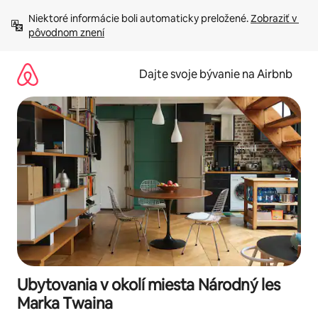
Preskočiť
Niektoré informácie boli automaticky preložené. 
Zobraziť v 
na
pôvodnom znení
obsah.
Dajte svoje bývanie na Airbnb
Ubytovania v okolí miesta Národný les
Marka Twaina