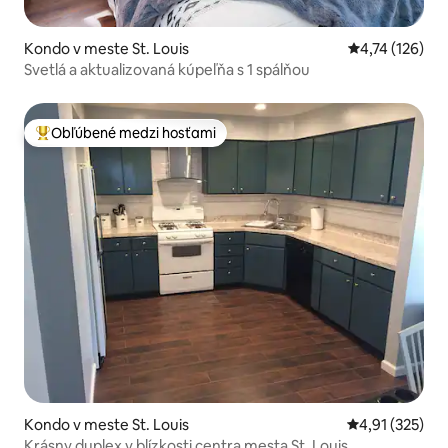
Kondo v meste St. Louis
Priemerné oho
4,74 (126)
Svetlá a aktualizovaná kúpeľňa s 1 spálňou
Obľúbené medzi hosťami
Najobľúbenejšie medzi hosťami
Kondo v meste St. Louis
Priemerné ohod
4,91 (325)
Krásny duplex v blízkosti centra mesta St. Louis