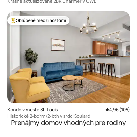
Krásne aktualizované 2BR Charmer v CWE
Obľúbené medzi hosťami
Najobľúbenejšie medzi hosťami
Kondo v meste St. Louis
Priemerné ohod
4,96 (105)
Historické 2-bdrm/2-bth v srdci Soulard
Prenájmy domov vhodných pre rodiny