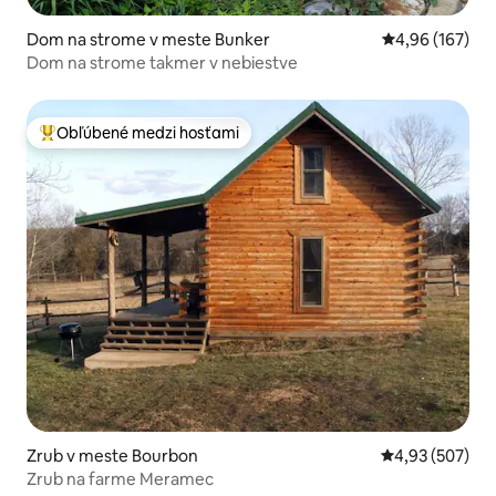
Dom na strome v meste Bunker
Priemerné ohod
4,96 (167)
Dom na strome takmer v nebiestve
Obľúbené medzi hosťami
Najobľúbenejšie medzi hosťami
Zrub v meste Bourbon
Priemerné ohod
4,93 (507)
Zrub na farme Meramec