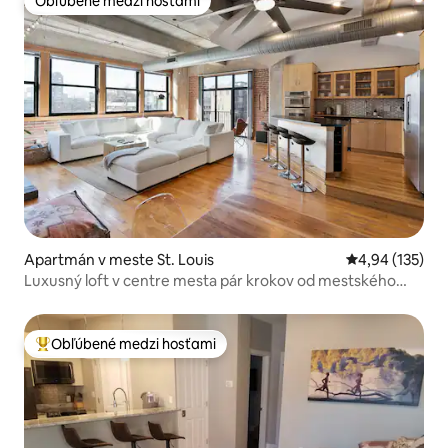
Obľúbené medzi hosťami
Obľúbené medzi hosťami
Apartmán v meste St. Louis
Priemerné ohod
4,94 (135)
Luxusný loft v centre mesta pár krokov od mestského
múzea
Obľúbené medzi hosťami
Najobľúbenejšie medzi hosťami