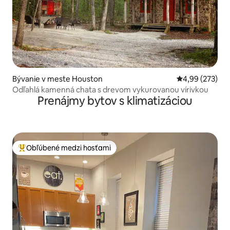
Bývanie v meste Houston
Priemerné ohod
4,99 (273)
Odľahlá kamenná chata s drevom vykurovanou vírivkou
Prenájmy bytov s klimatizáciou
Obľúbené medzi hosťami
Najobľúbenejšie medzi hosťami