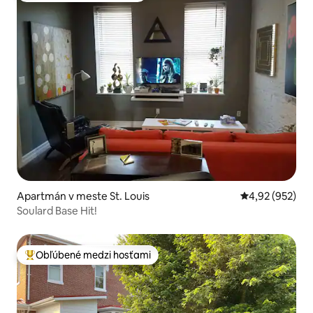
Apartmán v meste St. Louis
Priemerné ohod
4,92 (952)
Soulard Base Hit!
Obľúbené medzi hosťami
Najobľúbenejšie medzi hosťami