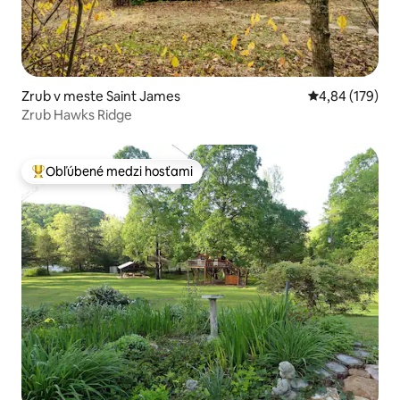
Zrub v meste Saint James
Priemerné ohod
4,84 (179)
Zrub Hawks Ridge
Obľúbené medzi hosťami
Najobľúbenejšie medzi hosťami