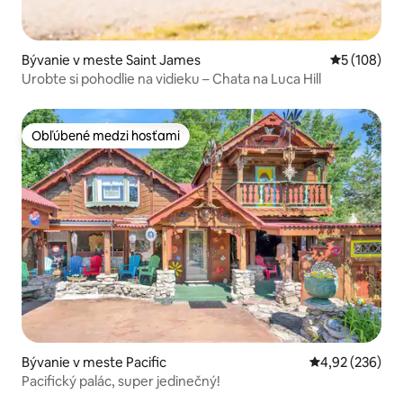
Bývanie v meste Saint James
Priemerné o
5 (108)
Urobte si pohodlie na vidieku – Chata na Luca Hill
Obľúbené medzi hosťami
Obľúbené medzi hosťami
Bývanie v meste Pacific
Priemerné ohod
4,92 (236)
Pacifický palác, super jedinečný!