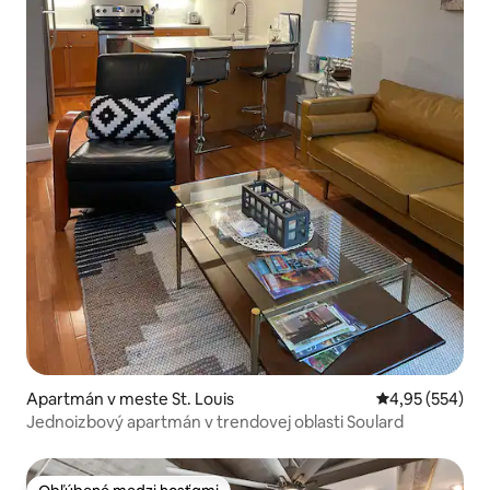
Apartmán v meste St. Louis
Priemerné ohod
4,95 (554)
Jednoizbový apartmán v trendovej oblasti Soulard