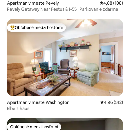
Apartmán v meste Pevely
Priemerné ohod
4,88 (108)
Pevely Getaway Near Festus & I-55 | Parkovanie zdarma
Obľúbené medzi hosťami
Najobľúbenejšie medzi hosťami
Apartmán v meste Washington
Priemerné ohod
4,96 (512)
Elbert haus
Obľúbené medzi hosťami
Obľúbené medzi hosťami