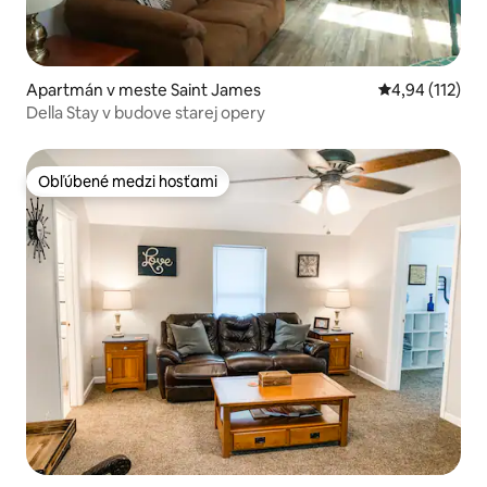
Apartmán v meste Saint James
Priemerné oho
4,94 (112)
Della Stay v budove starej opery
Obľúbené medzi hosťami
Obľúbené medzi hosťami