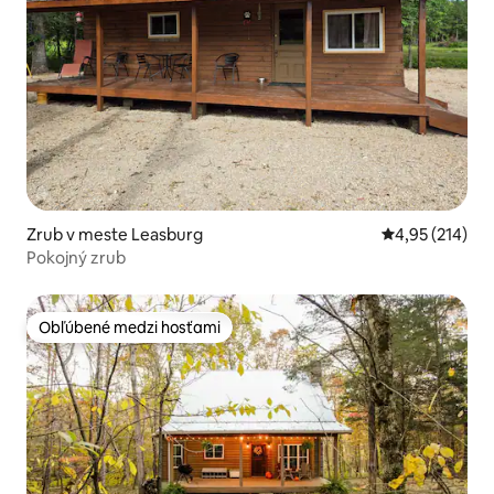
Zrub v meste Leasburg
Priemerné ohod
4,95 (214)
Pokojný zrub
Obľúbené medzi hosťami
Obľúbené medzi hosťami