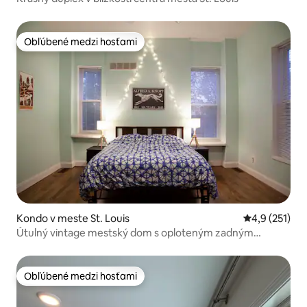
Obľúbené medzi hosťami
Obľúbené medzi hosťami
Kondo v meste St. Louis
Priemerné oh
4,9 (251)
Útulný vintage mestský dom s oploteným zadným
dvorom
Obľúbené medzi hosťami
Obľúbené medzi hosťami