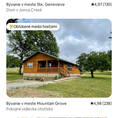
Bývanie v meste Ste. Genevieve
Priemerné ohod
4,97 (130)
Dom v Jonca Creek
Obľúbené medzi hosťami
Najobľúbenejšie medzi hosťami
Bývanie v meste Mountain Grove
Priemerné ohod
4,98 (238)
Pokojné vidiecke útočisko