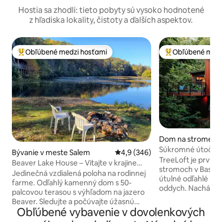
Hostia sa zhodli: tieto pobyty sú vysoko hodnotené
z hľadiska lokality, čistoty a ďalších aspektov.
Obľúbené medzi hosťami
Obľúbené medz
Najobľúbenejšie medzi hosťami
Najobľúbenejšie 
Dom na strome v 
ille
Súkromné útočisk
Bývanie v meste Salem
Priemerné ohodnotenie 4,9 z 5
4,9 (346)
Vírivka
TreeLoft je prvým
Beaver Lake House – Vitajte v krajine
stromoch v BaseC
sociálneho odstupu!
Jedinečná vzdialená poloha na rodinnej
útulné odľahlé býv
farme. Odľahlý kamenný dom s 50-
oddych. Nachádza
palcovou terasou s výhľadom na jazero
len 1 hodinu od St.
Beaver. Sledujte a počúvajte úžasnú
luxusné pohodlie 
Obľúbené vybavenie v dovolenkových
voľne žijúcu zver! Otvorená kuchyňa,
pričom je stále len
jedáleň/obývacia izba, kachle na drevo,