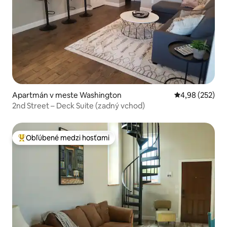
Apartmán v meste Washington
Priemerné ohod
4,98 (252)
2nd Street – Deck Suite (zadný vchod)
Obľúbené medzi hosťami
Najobľúbenejšie medzi hosťami