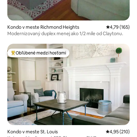
Kondo v meste Richmond Heights
Priemerné ohod
4,79 (165)
Modernizovaný duplex menej ako 1/2 míle od Claytonu.
Obľúbené medzi hosťami
Najobľúbenejšie medzi hosťami
Kondo v meste St. Louis
Priemerné ohod
4,95 (210)