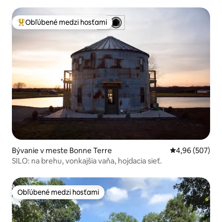
Obľúbené medzi hosťami
Najobľúbenejšie medzi hosťami
Bývanie v meste Bonne Terre
Priemerné ohod
4,96 (507)
SILO: na brehu, vonkajšia vaňa, hojdacia sieť.
Obľúbené medzi hosťami
Obľúbené medzi hosťami