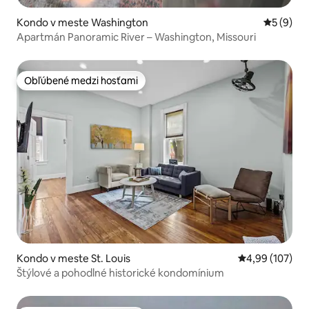
Kondo v meste Washington
Priemerné
5 (9)
Apartmán Panoramic River – Washington, Missouri
Obľúbené medzi hosťami
Obľúbené medzi hosťami
Kondo v meste St. Louis
Priemerné ohod
4,99 (107)
Štýlové a pohodlné historické kondomínium