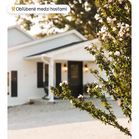
Obľúbené medzi hosťami
Najobľúbenejšie medzi hosťami