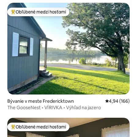
Obľúbené medzi hosťami
Najobľúbenejšie medzi hosťami
Bývanie v meste Fredericktown
Priemerné ohod
4,94 (166)
The GooseNest • VÍRIVKA • Výhľad na jazero
Obľúbené medzi hosťami
Najobľúbenejšie medzi hosťami