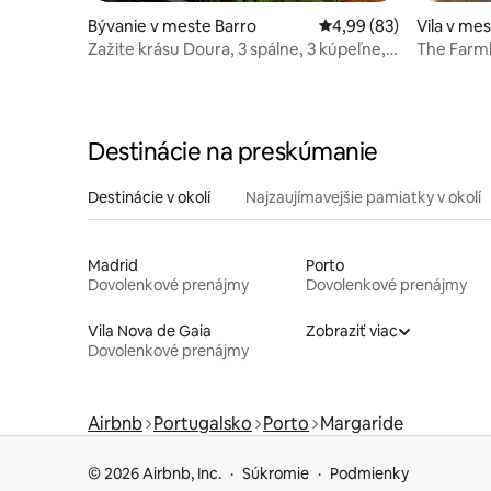
Bývanie v meste Barro
Priemerné ohodnotenie
4,99 (83)
Vila v me
Zažite krásu Doura, 3 spálne, 3 kúpeľne,
The Farm
malebná vila
Destinácie na preskúmanie
Destinácie v okolí
Najzaujímavejšie pamiatky v okolí
Madrid
Porto
Dovolenkové prenájmy
Dovolenkové prenájmy
Vila Nova de Gaia
Zobraziť viac
Dovolenkové prenájmy
Airbnb
Portugalsko
Porto
Margaride
© 2026 Airbnb, Inc.
Súkromie
Podmienky