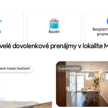
spoločenskej miestnosti vybav
a 🧺 Vybavenie: Práčka ⚡ Home
vybavenou kuchynkou , televí
chle Wi-Fi a pracovný stôl
Wi-Fi . Má veľkorysý balkón so stolom
vedľa obývacej izby s fantasti
výhľadom na rieku Douro, ktorý
používa na jedlo a neskorý deň.
Bezplatn
tradičnú farmu Douro!
i
Bazén
priam
kvelé dovolenkové prenájmy v lokalite 
ené medzi hosťami
Superhostiteľ
enejšie medzi hosťami
Superhostiteľ