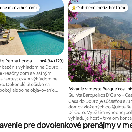
ené medzi hosťami
Obľúbené medzi hosťami
enejšie medzi hosťami
Najobľúbenejšie medzi hosťami
nie 5 z 5, počet hodnotení: 14
ste Penha Longa
Priemerné ohodnotenie 4,94 z 5, počet hodno
4,94 (129)
 bazén s výhľadom na Douro,
zajn
rekreačný dom s vlastným
a fantastickým výhľadom na
čisko na
Bývanie v meste Barqueiros
P
pokoji alebo na objavovanie
Quinta Barqueiros D'Ouro – Ca
 Portugalska. Ideálne pre
Douro
Casa do Douro je súčasťou sku
kupiny priateľov 🍷 Porto,
domov vložených do Quinta Ba
isko: 1 hodina 🏊‍♂️ Bazén:
D`Ouro. Využitím výhodnej pol
ický výhľad na rieku ❄️ Úplné
výhľadu je hosť v trvalom konta
tizácia 🌳 Vonkajší
avenie pre dovolenkové prenájmy v me
riekou a vinohradom. Jednolô
vonkajší jedálenský kút 🥾
dom, mezonet , má na 1. posch
stvo: Chodníky Paiva a