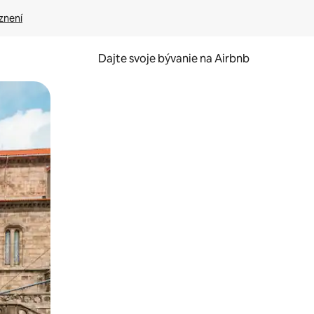
znení
Dajte svoje bývanie na Airbnb
kúmať pomocou dotykových gest či potiahnutia prstom.