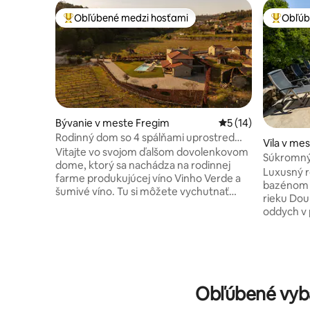
Obľúbené medzi hosťami
Obľúb
Najobľúbenejšie medzi hosťami
Najobľúb
Bývanie v meste Fregim
Priemerné ohodnote
5 (14)
Rodinný dom so 4 spálňami uprostred
Vila v me
viníc
Vitajte vo svojom ďalšom dovolenkovom
Súkromný
dome, ktorý sa nachádza na rodinnej
Luxus a di
Luxusný 
farme produkujúcej víno Vinho Verde a
bazénom 
šumivé víno. Tu si môžete vychutnať
rieku Douro. Dokonalé úto
pokoj, ticho a tradície len 10 minút od
oddych v 
historického centra Amarante. Tento
severného
dom so 4 priestrannými spálňami s
rodiny a s
vlastnými kúpeľňami, niekoľkými
Douro, let
priestormi na oddych, moderným
Panoramat
dizajnom a predovšetkým nádherným
pohodlie: Klima
prostredím uprostred viníc a s vlastným
Obľúbené vyb
priestor: 
rybníkom je ideálny pre veľké rodiny
Dobrodruž
alebo skupiny priateľov, ktorí chcú zažiť