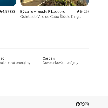
otení: 39
Priemerné ohodnotenie 4,97 z 5, počet hodnotení: 33
4,97 (33)
Bývanie v meste Ribadouro
Priemerné ohodnot
5 (25)
Quinta do Vale do Cabo Štúdio King
Deluxe
bao
Cascais
volenkové prenájmy
Dovolenkové prenájmy