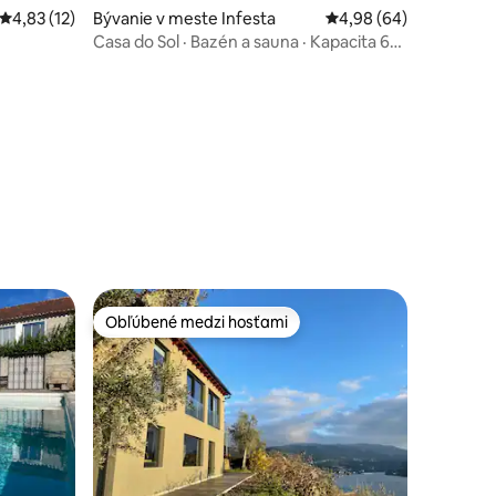
Priemerné ohodnotenie 4,83 z 5, počet hodnotení: 12
4,83 (12)
Bývanie v meste Infesta
Priemerné ohodnotenie
4,98 (64)
Casa do Sol · Bazén a sauna · Kapacita 6
osôb
dnotení: 9
Obľúbené medzi hosťami
Obľúbené medzi hosťami