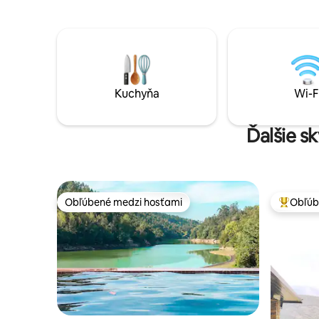
kanoistik
krásne chvíle.
Office: Rý
Kuchyňa
Wi-F
Ďalšie s
Obľúbené medzi hosťami
Obľúb
Obľúbené medzi hosťami
Najobľúb