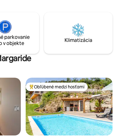
enú plne
pripojenia na internet. Zažite poéziu
zorom a
mesta Amarante len pár krokov od
hlavných atrakcií.
ckým
 sa široko
 Navštívte
é parkovanie
Klimatizácia
o v objekte
Margaride
Obľúbené medzi hosťami
Najobľúbenejšie medzi hosťami