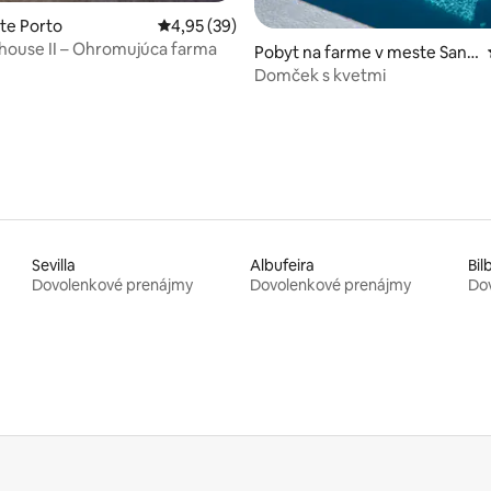
 4,99 z 5, počet hodnotení: 83
ste Porto
Priemerné ohodnotenie 4,95 z 5, počet hodn
4,95 (39)
house II – Ohromujúca farma
Pobyt na farme v meste Sant
a Eulália
Domček s kvetmi
Sevilla
Albufeira
Bil
Dovolenkové prenájmy
Dovolenkové prenájmy
Do