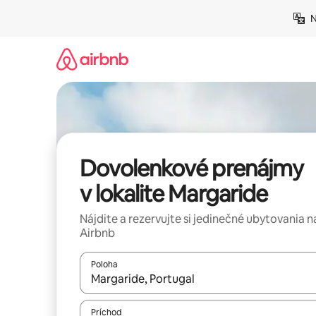
Preskočiť
N
na
obsah.
Dovolenkové prenájmy
v lokalite Margaride
Nájdite a rezervujte si jedinečné ubytovania n
Airbnb
Poloha
Keď budú výsledky k dispozícii, môžete si ich p
Príchod