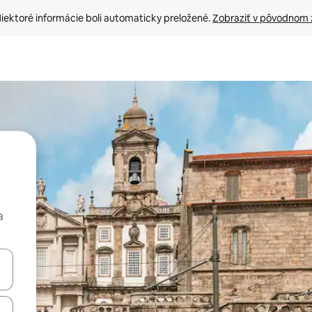
iektoré informácie boli automaticky preložené. 
Zobraziť v pôvodnom 
a
rechádzať pomocou klávesov so šípkami nahor a nadol alebo ich pres