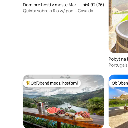
Dom pre hostí v meste Marco
Priemerné ohodnotenie
4,92 (76)
de Canaveses
Quinta sobre o Rio w/ pool - Casa da
Garça
Pobyt na 
e Ester
Portugalsk
Obľúbené medzi hosťami
Obľúben
Najobľúbenejšie medzi hosťami
Obľúben