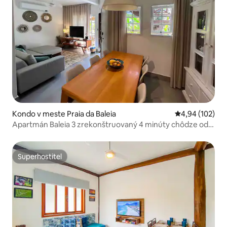
Kondo v meste Praia da Baleia
Priemerné ohod
4,94 (102)
Apartmán Baleia 3 zrekonštruovaný 4 minúty chôdze od
pláže-piscina
Superhostiteľ
Superhostiteľ