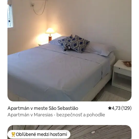
Apartmán v meste São Sebastião
Priemerné oho
4,73 (129)
Apartmán v Maresias - bezpečnosť a pohodlie
Obľúbené medzi hosťami
Najobľúbenejšie medzi hosťami