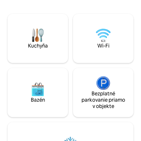
domami a 24-hodinovou bezpečnostnou
riadom a vodným f
službou/vchodom. * Dom ponúka
bielizeň a kúpeľňa 
kompletnú posteľnú bielizeň/uteráky,
bazén s teplotou ok
vodný filter, vzduchový fritézu, Wi-Fi,
povolené) K dispozí
kávovar, 110 V, práčku, kuchynské
miesto pre apartmán. Hovor
náradie/gril, dáždnik, plážové stoličky a 2
anglicky a španiels
parkovacie miesta.
Kuchyňa
Wi-Fi
Bezplatné
Bazén
parkovanie priamo
v objekte