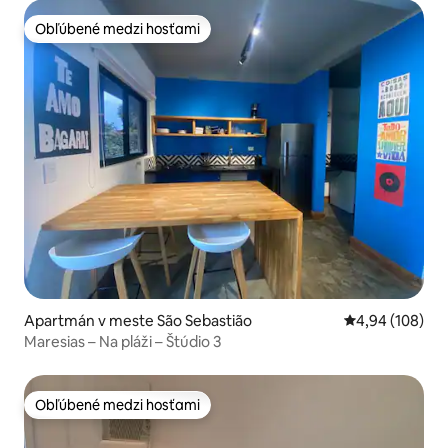
Obľúbené medzi hosťami
Obľúbené medzi hosťami
Apartmán v meste São Sebastião
Priemerné ohod
4,94 (108)
Maresias – Na pláži – Štúdio 3
Obľúbené medzi hosťami
Obľúbené medzi hosťami