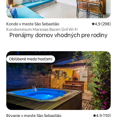
Kondo v meste São Sebastião
Priemerné oho
4,9 (298)
Kondomínium Maresias Bazén Gril Wi-Fi
Prenájmy domov vhodných pre rodiny
Obľúbené medzi hosťami
Obľúbené medzi hosťami
Bývanie v meste São Sebastião
Priemerné oh
4,9 (110)