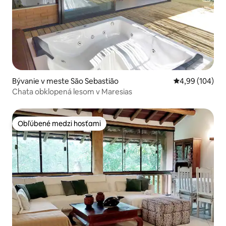
Bývanie v meste São Sebastião
Priemerné ohod
4,99 (104)
Chata obklopená lesom v Maresias
Obľúbené medzi hosťami
Obľúbené medzi hosťami