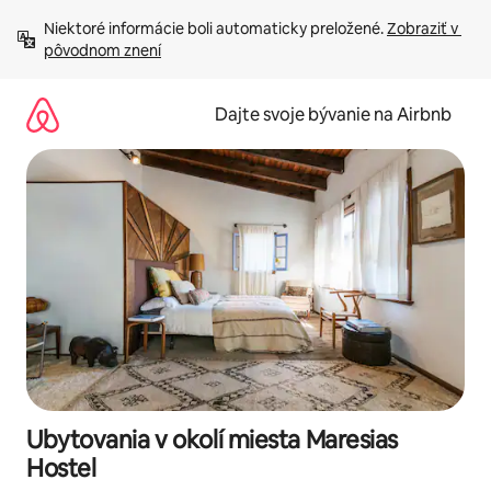
Preskočiť
Niektoré informácie boli automaticky preložené. 
Zobraziť v 
na
pôvodnom znení
obsah.
Dajte svoje bývanie na Airbnb
Ubytovania v okolí miesta Maresias
Hostel