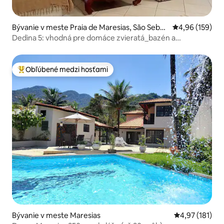
Bývanie v meste Praia de Maresias, São Sebas
Priemerné ohod
4,96 (159)
tião
Dedina 5: vhodná pre domáce zvieratá_bazén a
posilňovňa.
Obľúbené medzi hosťami
Najobľúbenejšie medzi hosťami
Bývanie v meste Maresias
Priemerné oho
4,97 (181)