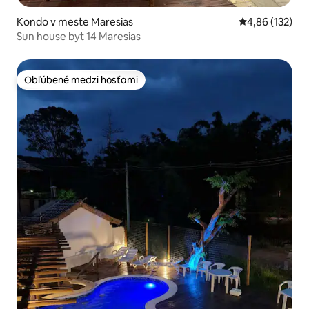
Kondo v meste Maresias
Priemerné ohod
4,86 (132)
Sun house byt 14 Maresias
Obľúbené medzi hosťami
Obľúbené medzi hosťami