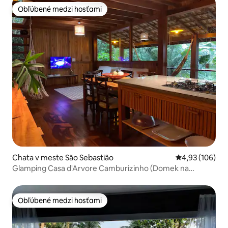
Obľúbené medzi hosťami
Obľúbené medzi hosťami
Chata v meste São Sebastião
Priemerné ohod
4,93 (106)
Glamping Casa d'Arvore Camburizinho (Domek na
strome)
Obľúbené medzi hosťami
Obľúbené medzi hosťami