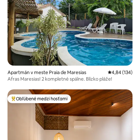
Apartmán v meste Praia de Maresias
Priemerné ohod
4,84 (134)
Afras Maresias! 2 kompletné spálne. Blízko pláže!
Obľúbené medzi hosťami
Najobľúbenejšie medzi hosťami