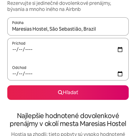
Rezervujte si jedinečné dovolenkové prenájmy,
bývania a mnoho iného na Airbnb
Poloha
Keď budú výsledky k dispozícii, môžete si ich prechádzať pom
Príchod
Odchod
Hľadať
Najlepšie hodnotené dovolenkové
prenájmy v okolí mesta Maresias Hostel
Hostia sa zhodli: tieto pobyty sú vysoko hodnotené