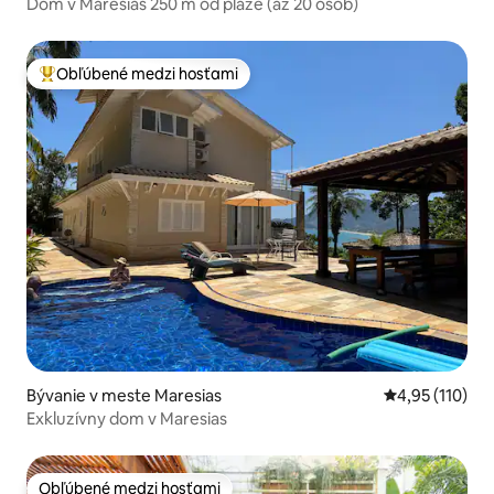
Dom v Maresias 250 m od pláže (až 20 osôb)
Obľúbené medzi hosťami
Najobľúbenejšie medzi hosťami
Bývanie v meste Maresias
Priemerné oho
4,95 (110)
Exkluzívny dom v Maresias
Obľúbené medzi hosťami