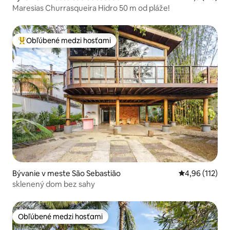
Maresias Churrasqueira Hidro 50 m od pláže!
Obľúbené medzi hosťami
Najobľúbenejšie medzi hosťami
Bývanie v meste São Sebastião
Priemerné oho
4,96 (112)
sklenený dom bez sahy
Obľúbené medzi hosťami
Obľúbené medzi hosťami