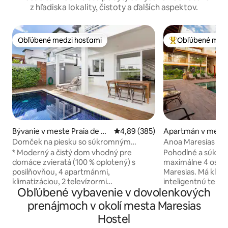
z hľadiska lokality, čistoty a ďalších aspektov.
Obľúbené medzi hosťami
Obľúbené medz
Obľúbené medzi hosťami
Najobľúbenejšie 
Bývanie v meste Praia de M
Priemerné ohodnotenie 4,89 z 5
4,89 (385)
Apartmán v meste
aresias
astião
Domček na piesku so súkromným
Anoa Maresias Stud
bazénom v Maresias
m od pláže
* Moderný a čistý dom vhodný pre
Pohodlné a súkro
domáce zvieratá (100 % oplotený) s
maximálne 4 osoby
posilňovňou, 4 apartmánmi,
Maresias. Má klimat
klimatizáciou, 2 televízormi
inteligentnú televí
Obľúbené vybavenie v dovolenkových
(izba/apartmán) v ušľachtilom prostredí
Youtube a ďalšie ap
Maresias, kde nájdete trh Peh, lekáreň,
sieťou, parkovani
prenájmoch v okolí mesta Maresias
pekáreň a reštaurácie. * Súkromný
vybavenú mikrovl
Hostel
bazén a gril, v kondomíniu na piesku so 7
chladničkou, spo