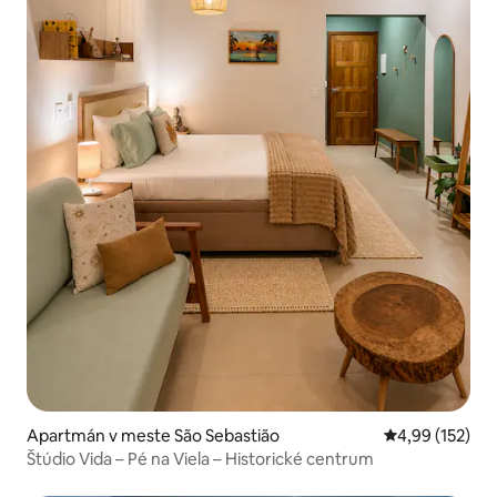
Apartmán v meste São Sebastião
Priemerné ohod
4,99 (152)
Štúdio Vida – Pé na Viela – Historické centrum