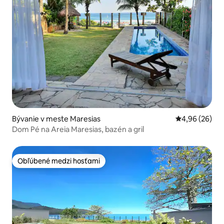
Bývanie v meste Maresias
Priemerné oho
4,96 (26)
Dom Pé na Areia Maresias, bazén a gril
Obľúbené medzi hosťami
Obľúbené medzi hosťami