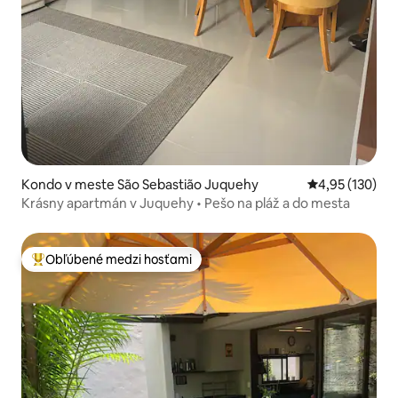
Kondo v meste São Sebastião Juquehy
Priemerné ohod
4,95 (130)
Krásny apartmán v Juquehy • Pešo na pláž a do mesta
Obľúbené medzi hosťami
Najobľúbenejšie medzi hosťami