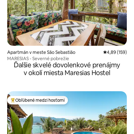
Apartmán v meste São Sebastião
Priemerné ohod
4,89 (159)
MARESIAS - Severné pobrežie
Ďalšie skvelé dovolenkové prenájmy
v okolí miesta Maresias Hostel
Obľúbené medzi hosťami
Najobľúbenejšie medzi hosťami