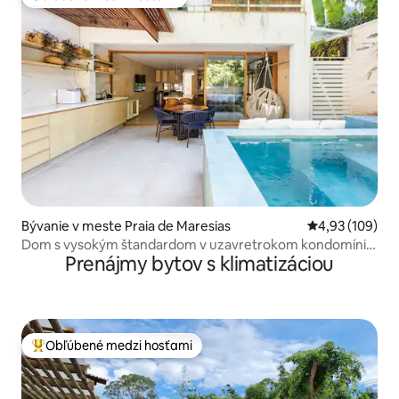
Obľúbené medzi hosťami
Bývanie v meste Praia de Maresias
Priemerné ohod
4,93 (109)
Dom s vysokým štandardom v uzavretrokom kondomíniu
Prenájmy bytov s klimatizáciou
v Maresias
Obľúbené medzi hosťami
Najobľúbenejšie medzi hosťami