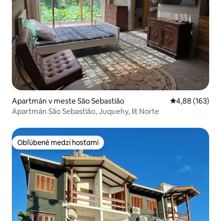
Apartmán v meste São Sebastião
Priemerné ohod
4,88 (163)
Apartmán São Sebastião, Juquehy, lit Norte
Obľúbené medzi hosťami
Obľúbené medzi hosťami