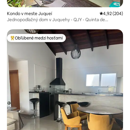
Kondo v meste Juqueí
Priemerné ohod
4,92 (204)
Jednopodlažný dom v Juquehy - QJY - Quinta de
Juquehy
Obľúbené medzi hosťami
Najobľúbenejšie medzi hosťami