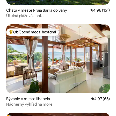
Chata v meste Praia Barra do Sahy
Priemerné oho
4,96 (151)
Útulná plážová chata
Obľúbené medzi hosťami
Najobľúbenejšie medzi hosťami
Bývanie v meste Ilhabela
Priemerné oho
4,97 (65)
Nádherný výhľad na more