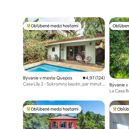
Obľúbené medzi hosťami
Obľúben
Najobľúbenejšie medzi hosťami
Obľúben
Bývanie v meste Quepos
Priemerné ohodnotenie 
4,97 (124)
Casa Lily 2 - Súkromný bazén, pár minút
Bývanie v
od pláže/parku
onio
La Casa Ro
Breeze
Obľúbené medzi hosťami
Obľúb
Najobľúbenejšie medzi hosťami
Najobľúb