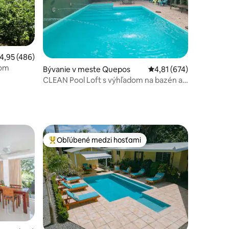
riemerné ohodnotenie 4,95 z 5, počet hodnotení: 486
4,95 (486)
nom
otení: 224
Bývanie v meste Quepos
Priemerné ohodnotenie
4,81 (674)
CLEAN Pool Loft s výhľadom na bazén a
džungľu
Obľúbené medzi hosťami
Najobľúbenejšie medzi hosťami