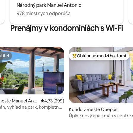
Národný park Manuel Antonio
978 miestnych odporúča
Prenájmy v kondomíniách s Wi-Fi
titeľ
Obľúbené medzi hosťami
titeľ
Najobľúbenejšie medzi hosťami
meste Manuel Anto
Priemerné ohodnotenie 4,73 z 5, počet hodno
4,73 (299)
án, výhľad na park, kompletne
Kondo v meste Quepos
uované najvyššie poschodie
Úplne nový apartmán v centre