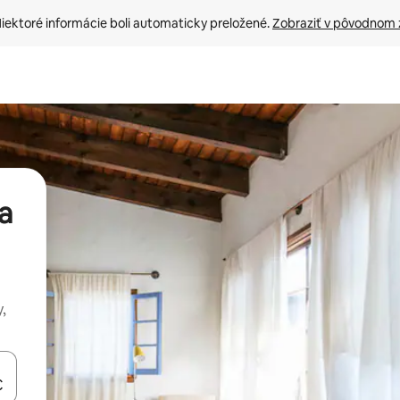
iektoré informácie boli automaticky preložené. 
Zobraziť v pôvodnom 
a
,
rechádzať pomocou klávesov so šípkami nahor a nadol alebo ich pres