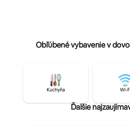
všetko. Kuchyňa šéfkuchára s úplne
rodinnú d
novými spotrebičmi, rýchlym WiFi,
páry aleb
luxusnými matracmi, 2 BRs s vlastnými
Denná úd
kúpeľmi, poschodovou posteľou,
asistenta
klimatizáciou a hojdačkami pneumatík. S
hodín denne,
vlastným turistickým chodníkom, plným
ideálne m
lenivcov, opíc, exotických vtákov a
raji
pásovcov!
Obľúbené vybavenie v dovo
Kuchyňa
Wi-F
Ďalšie najzaujíma