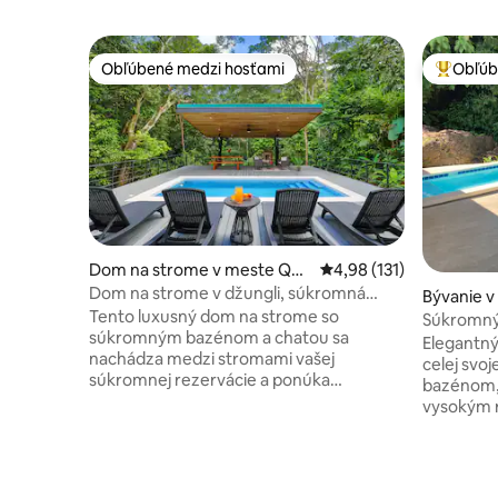
Obľúbené medzi hosťami
Obľúb
Obľúbené medzi hosťami
Najobľúb
Dom na strome v meste Que
Priemerné ohodnotenie 
4,98 (131)
pos
Dom na strome v džungli, súkromná
Bývanie v
rezervácia, 5 minút od pláže
Tento luxusný dom na strome so
onio
Súkromný 
súkromným bazénom a chatou sa
park Manu
Elegantný 
nachádza medzi stromami vašej
elektrický
celej svoj
súkromnej rezervácie a ponúka
bazénom, k
ohromujúcu domácu základňu na
vysokým r
preskúmanie neďalekého národného
jednou spálňou s 3 lô
parku a pláže Manuel Antonio! Len 5
verandou 
minút od parku, pláže, obchodov a
výhľadom 
reštaurácií, tento zbrusu nový domov má
Monkey Ho