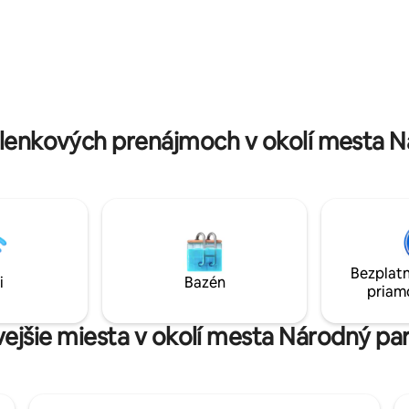
relaxáciu. 5 minút jazdy od vere
ovolenku, intímne útočisko pre
Klimatizácia nie je potrebná,ch
o pokojný víkendový výlet.
oceánsky vánok je veľmi osviež
ržba domu a služba osobného
ste sa dostali do domu, musíte v
 na plný úväzok na zavolanie 24
poschodia po schodoch.
 7 dní v týždni!! Toto je
iesto, kde sa môžete stratiť v
lenkových prenájmoch v okolí mesta N
Bezplatn
i
Bazén
priam
vejšie miesta v okolí mesta Národný p