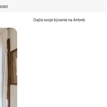
znení
Dajte svoje bývanie na Airbnb
kúmať pomocou dotykových gest či potiahnutia prstom.