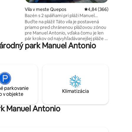
jnej pláže.
ladný
Vila v meste Quepos
Priemerné ohodnotenie 
4,84 (366)
ujúci. Aby
Bazén s 2 spálňami pri pláži Manuel
yliezť 3
Antonio
Buďte na pláži! Táto vila je postavená
priamo pred chránenou plážovou zónou
pre Manuel Antonio, vďaka čomu je len
pár krokov od najvyhľadávanejšej pláže v
árodný park Manuel Antonio
Kostarike! Vila s dvoma spálňami a dvoma
kúpeľňami hneď vedľa národného parku
Manuel Antonio v chránenej námornej
oblasti, len 80 metrov od pláže Playa
Espadilla, ktorá sa dotýka parku Manuel
Antonio. Vychutnajte si malý súkromný
ponorný bazén, súkromnú obývaciu izbu
a kuchyňu, ako aj bezplatné každodenné
é parkovanie
upratovanie a nepretržitú podporu
Klimatizácia
o v objekte
recepcie.
ark Manuel Antonio