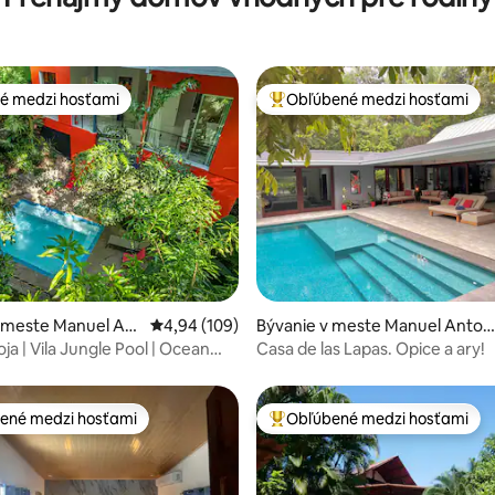
é medzi hosťami
Obľúbené medzi hosťami
é medzi hosťami
Najobľúbenejšie medzi hosťami
4,97 z 5, počet hodnotení: 124
 meste Manuel Ant
Priemerné ohodnotenie 4,94 z 5, počet hodno
4,94 (109)
Bývanie v meste Manuel Anton
o
ja | Vila Jungle Pool | Ocean
Casa de las Lapas. Opice a ary!
ené medzi hosťami
Obľúbené medzi hosťami
enejšie medzi hosťami
Najobľúbenejšie medzi hosťami