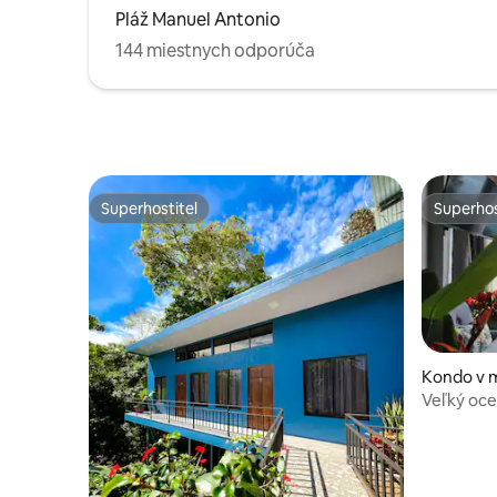
Pláž Manuel Antonio
144 miestnych odporúča
Superhostiteľ
Superhos
Superhostiteľ
Superhos
Kondo v 
nio
Veľký oce
zrekonštr