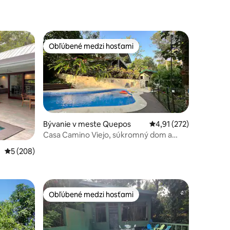
Obľúbené medzi hosťami
Obľúbené medzi hosťami
Bývanie v meste Quepos
Priemerné ohodnotenie
4,91 (272)
Casa Camino Viejo, súkromný dom a
bazén.
tení: 109
i
Priemerné ohodnotenie 5 z 5, počet hodnotení: 208
5 (208)
Obľúbené medzi hosťami
Obľúbené medzi hosťami