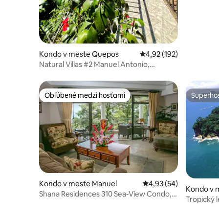
Kondo v meste Quepos
Priemerné ohodnotenie 
4,92 (192)
Natural Villas #2 Manuel Antonio,
Kostarika.
Obľúbené medzi hosťami
Superhos
Obľúbené medzi hosťami
Superhos
Kondo v meste Manuel
Priemerné ohodnotenie
4,93 (54)
Kondo v 
Shana Residences 310 Sea-View Condo,
Tropický 
pešo na pláž