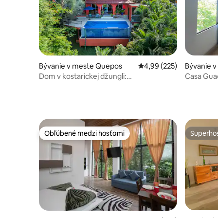
Bývanie v meste Quepos
Priemerné ohodnotenie 
4,99 (225)
Bývanie 
Dom v kostarickej džungli:
Casa Gu
zrekonštruovaný/vodopádová cesta!
Obľúbené medzi hosťami
Superhos
Obľúbené medzi hosťami
Superhos