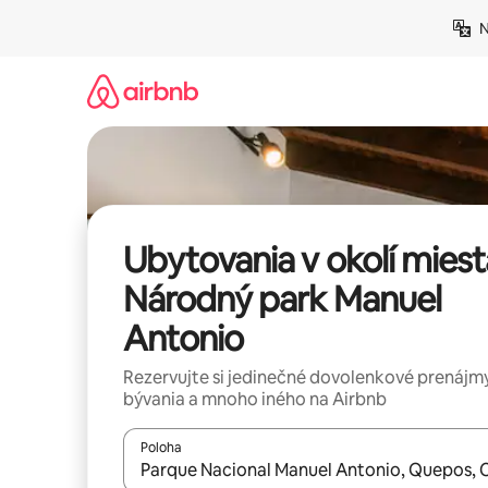
Preskočiť
N
na
obsah.
Ubytovania v okolí miest
Národný park Manuel
Antonio
Rezervujte si jedinečné dovolenkové prenájmy
bývania a mnoho iného na Airbnb
Poloha
Keď budú výsledky k dispozícii, môžete si ich p