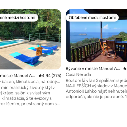
ené medzi hosťami
Obľúbené medzi hosťami
enejšie medzi hosťami
Obľúbené medzi hosťami
Bývanie v meste Manuel An
P
4,98 z 5, počet hodnotení: 131
tonio
Casa Neruda
 meste Manuel Ant
Priemerné ohodnotenie 4,94 z 5, počet hodno
4,94 (275)
Roztomilá vila s 2 spálňami s je
bazén, klimatizácia, národný
NAJLEPŠÍCH výhľadov v Manue
el Antonio, nabíjanie
minimalistický životný štýl v
Antonio!! Ľahko nájsť nehnuteľ
ch vozidiel, 3 lôžka
ej kráse, salónik s vlastným
odporúča, ale nie je potrebné. 
limatizácia, 2 televízory s
chôdze od 2 z najlepších pláží 
ozlíšením, priestranný dom s
Antonio, Playa Biesanz a Playita
žkami, balkónom s
pre 2 páry, plne vybavená veľk
a vonkajším grilom s krásnym
veľká obývacia izba. Na 2 podla
na bujnú tropickú džungľu.
množstvom súkromných priest
use je ideálny na malú