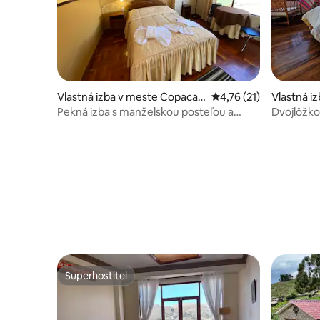
Vlastná izba v meste Copacab
Priemerné ohodnotenie
4,76 (21)
Vlastná i
ana
Pekná izba s manželskou posteľou a
Dvojlôžk
raňajkami – Hostal Sonia
Superhostiteľ
Superhostiteľ