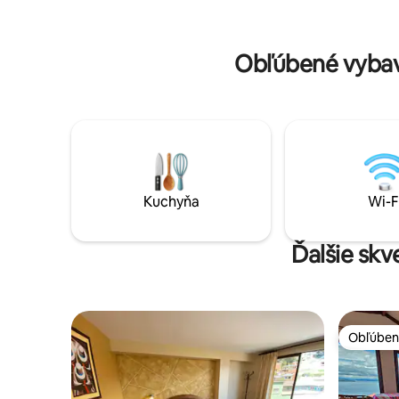
vybavenú kuchyňu s výhľadom na našu
pre tých,
záhradu, útulnú obývaciu izbu a krásnu
pohodlie.
záhradu plnú kvetov
Obľúbené vybav
Kuchyňa
Wi-F
Ďalšie sk
Obľúben
Obľúben