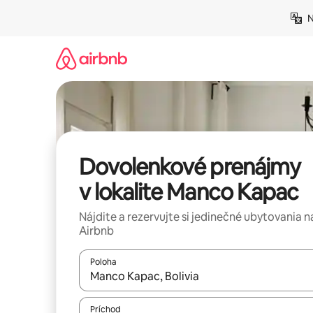
Preskočiť
N
na
obsah.
Dovolenkové prenájmy
v lokalite Manco Kapac
Nájdite a rezervujte si jedinečné ubytovania n
Airbnb
Poloha
Keď budú výsledky k dispozícii, môžete si ich p
Príchod