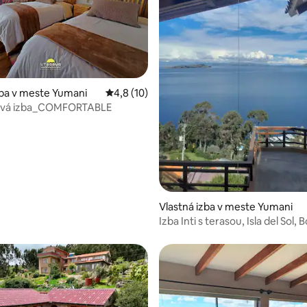
 4,76 z 5, počet hodnotení: 21
zba v meste Yumani
Priemerné ohodnotenie 4,8 z 5, počet hod
4,8 (10)
ová izba_COMFORTABLE
Vlastná izba v meste Yumani
Izba Inti s terasou, Isla del Sol, B