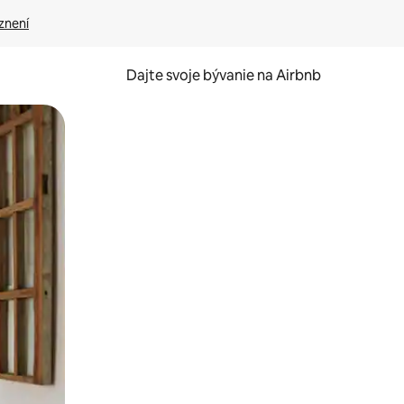
znení
Dajte svoje bývanie na Airbnb
kúmať pomocou dotykových gest či potiahnutia prstom.