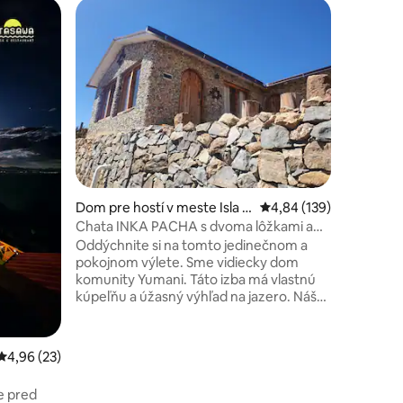
Vlastná 
Obľúben
Obľúben
bana
Okúzľujú
Keď sa u
umiestne
budova m
Wi-Fi a 
plánujete
vám uloži
ak sa chc
môžeme si
dnotení: 5
Dom pre hostí v meste Isla d
Priemerné ohodnotenie
4,84 (139)
el Sol
Chata INKA PACHA s dvoma lôžkami a
vlastnou kúpeľňou
Oddýchnite si na tomto jedinečnom a
pokojnom výlete. Sme vidiecky dom
komunity Yumani. Táto izba má vlastnú
kúpeľňu a úžasný výhľad na jazero. Náš
štýl je pôvodom Aymara s predmetmi a
obrazmi pôvodnej inšpirácie. Máme
reštauráciu. Zúčastnia sa Martina a
Priemerné ohodnotenie 4,96 z 5, počet hodnotení: 23
4,96 (23)
Justiny, ktorí vám poskytnú najlepšie
pokyny na preskúmanie posvätného
e pred
ostrova.