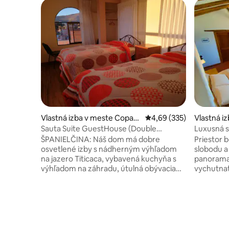
Vlastná izba v meste Copac
Priemerné ohodnotenie 
4,69 (335)
Vlastná i
abana
Sauta Suite GuestHouse (Double
Luxusná s
Room/Dvojlôžková izba)
ŠPANIELČINA: Náš dom má dobre
Priestor b
osvetlené izby s nádherným výhľadom
slobodu a
na jazero Titicaca, vybavená kuchyňa s
panorama
výhľadom na záhradu, útulná obývacia
vychutnať 
jedáleň na odpočinok a vychutnať si
pohoria. Hlavná spálňa má vírivku, ktorá
atmosféru a krásne nádvorie plné kvetov
je ideáln
vychutnať si popoludňajšie slnko.
objavovaním. Izba má manže
ANGLIČTINA: Náš dom má najkrajšie izby
Super Kin
v meste naozaj dobre osvetlené s
navrhnutú
úžasným výhľadom na jazero Titicaca,
pokojný s