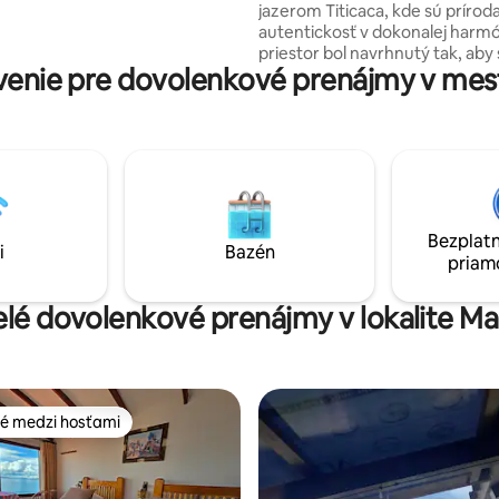
jazerom Titicaca, kde sú príroda
 ktorí hľadajú maximálne
autentickosť v dokonalej harmó
priestor bol navrhnutý tak, aby 
enie pre dovolenkové prenájmy v me
od hluku a spojil sa so sebou, o
panoramatickými výhľadmi, n
oblohou a špeciálnou energiou I
Sol. Zariadenia sú priestranné a
ktoré sú navrhnuté s rustikáln
detailmi, ktoré zahŕňajú prírod
prostredie.
Bezplatn
i
Bazén
priam
velé dovolenkové prenájmy v lokalite M
é medzi hosťami
é medzi hosťami