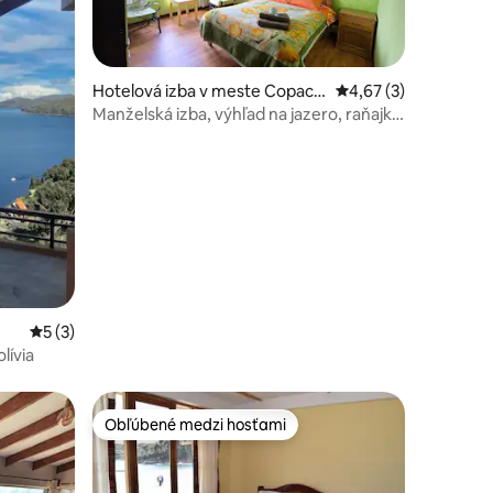
Hotelová izba v meste Copaca
Priemerné ohodnoten
4,67 (3)
bana
Manželská izba, výhľad na jazero, raňajky
v cene
notení: 10
Priemerné ohodnotenie 5 z 5, počet hodnotení: 3
5 (3)
olívia
Obľúbené medzi hosťami
Obľúbené medzi hosťami