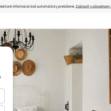
iektoré informácie boli automaticky preložené. 
Zobraziť v pôvodnom 
a
rechádzať pomocou klávesov so šípkami nahor a nadol alebo ich pres