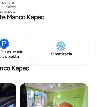
, pokoj a
nii. Každý
sa odpojil
ste Manco Kapac
bklopený
ekonečnou
sla del
 lákavé,
ymi
né
é parkovanie
Klimatizácia
o v objekte
anco Kapac