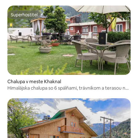
Superhostiteľ
Superhostiteľ
Chalupa v meste Khaknal
Himalájska chalupa so 6 spálňami, trávnikom a terasou na
opaľovanie