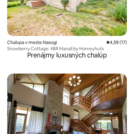
Chalupa v meste Nasogi
Priemerné oh
4,59 (17)
Snowberry Cottage: 4BR Manali by Homeyhuts
Prenájmy luxusných chalúp