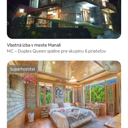
Vlastná izba v meste Manali
MC – Duplex Queen spálne pre skupinu 6 priateľov
Superhostiteľ
Superhostiteľ