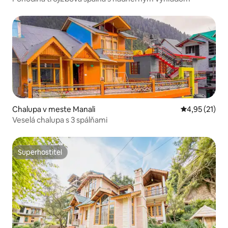
Chalupa v meste Manali
Priemerné oh
4,95 (21)
Veselá chalupa s 3 spálňami
Superhostiteľ
Superhostiteľ