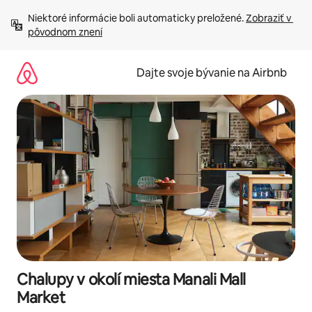
Preskočiť
Niektoré informácie boli automaticky preložené. 
Zobraziť v 
na
pôvodnom znení
obsah.
Dajte svoje bývanie na Airbnb
Chalupy v okolí miesta Manali Mall
Market