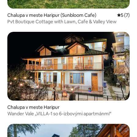
Chalupa v meste Haripur (Sunbloom Cafe)
Priemerné
5 (7)
Pvt Boutique Cottage with Lawn, Cafe & Valley View
Chalupa v meste Haripur
Wander Vale „VILLA-1 so 6-izbovými apartmánmi“