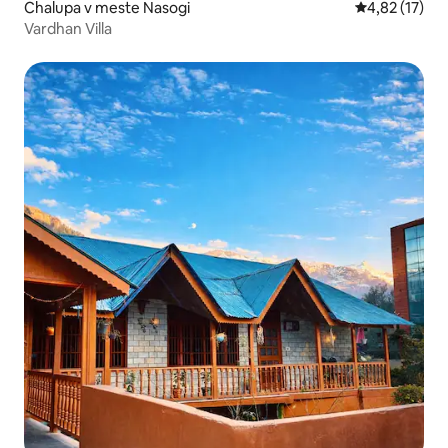
Chalupa v meste Nasogi
Priemerné oh
4,82 (17)
Vardhan Villa