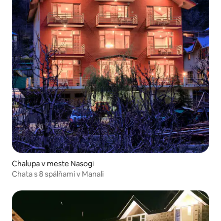
Chalupa v meste Nasogi
Chata s 8 spálňami v Manali