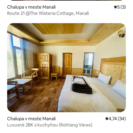
Chalupa v meste Manali
Priemerné
5 (3)
Route 21 @The Wisteria Cottage, Manali
Chalupa v meste Manali
Priemerné oho
4,74 (34)
Luxusné 2BK s kuchyňou (Rohtang Views)