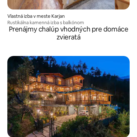
Vlastná izba v meste Karjan
Rustikálna kamenná izba s balkónom
Prenájmy chalúp vhodných pre domáce
zvieratá