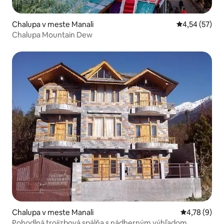
Chalupa v meste Manali
Priemerné oho
4,54 (57)
Chalupa Mountain Dew
Chalupa v meste Manali
Priemerné oh
4,78 (9)
Pohodlná trojizbová spálňa s nádherným výhľadom