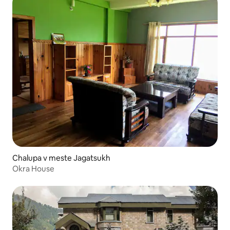
Chalupa v meste Jagatsukh
Okra House