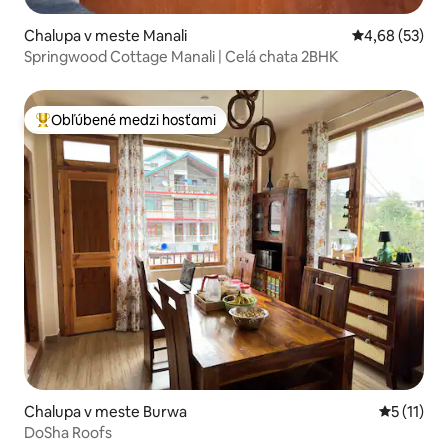
Chalupa v meste Manali
Priemerné oho
4,68 (53)
Springwood Cottage Manali | Celá chata 2BHK
Obľúbené medzi hosťami
Najobľúbenejšie medzi hosťami
Chalupa v meste Burwa
Priemerné
5 (11)
DoSha Roofs