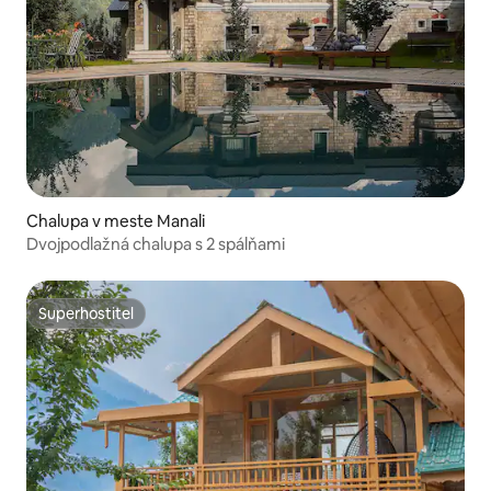
Chalupa v meste Manali
Dvojpodlažná chalupa s 2 spálňami
Superhostiteľ
Superhostiteľ