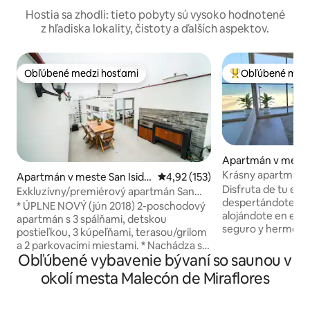
Hostia sa zhodli: tieto pobyty sú vysoko hodnotené
z hľadiska lokality, čistoty a ďalších aspektov.
Obľúbené medzi hosťami
Obľúbené medz
Obľúbené medzi hosťami
Najobľúbenejšie 
Apartmán v meste
el
Krásny apartmán 
Apartmán v meste San Isidr
Priemerné ohodnotenie 4,92 z 5
4,92 (153)
+bazén+posilňov
Disfruta de tu est
o
Exkluzívny/premiérový apartmán San
despertándote fre
Isidro (3 spálne/3 kúpeľne)
* ÚPLNE NOVÝ (jún 2018) 2-poschodový
alojándote en est
apartmán s 3 spálňami, detskou
seguro y hermos
postieľkou, 3 kúpeľňami, terasou/grilom
ubicado cerca de la
a 2 parkovacími miestami. * Nachádza sa
sólo 25 minutos de
Obľúbené vybavenie bývaní so saunou v
v exkluzívnej/100% bezpečnej oblasti
unas cuadras de lo
(San Isidro): ~ 600 metrov Starbucks,
okolí mesta Malecón de Miraflores
Multieventos Costa 
kaviarne a banky ~ 500 metrov od
edificio cuenta co
golfového klubu Lima (pešo alebo beh) ~
sociales en el últi