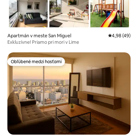
Apartmán v meste San Miguel
Priemerné oho
4,98 (49)
Exkluzívne! Priamo pri mori v Lime
Obľúbené medzi hosťami
Obľúbené medzi hosťami