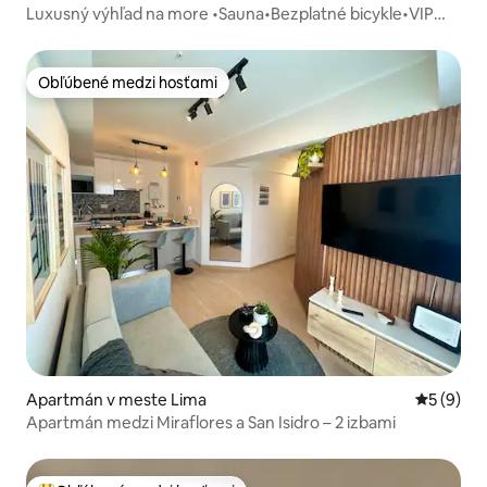
Luxusný výhľad na more •Sauna•Bezplatné bicykle•VIP
prehliadka •VIP kuchár
Obľúbené medzi hosťami
Obľúbené medzi hosťami
Apartmán v meste Lima
Priemerné
5 (9)
Apartmán medzi Miraflores a San Isidro – 2 izbami