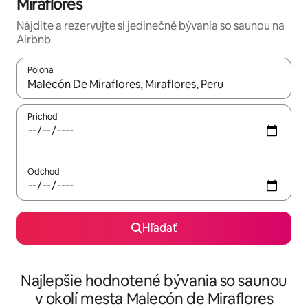
Miraflores
Nájdite a rezervujte si jedinečné bývania so saunou na
Airbnb
Poloha
Keď budú výsledky k dispozícii, môžete si ich prechádzať pom
Príchod
Odchod
Hľadať
Najlepšie hodnotené bývania so saunou
v okolí mesta Malecón de Miraflores