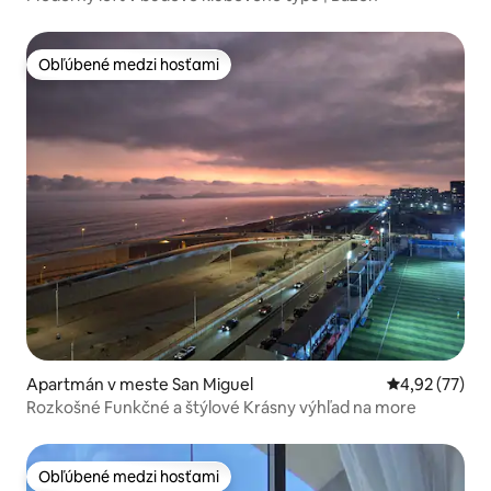
Obľúbené medzi hosťami
Obľúbené medzi hosťami
Apartmán v meste San Miguel
Priemerné oho
4,92 (77)
Rozkošné Funkčné a štýlové Krásny výhľad na more
Obľúbené medzi hosťami
Obľúbené medzi hosťami