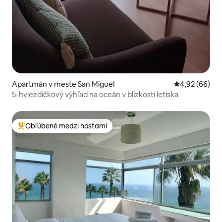
Apartmán v meste San Miguel
Priemerné oho
4,92 (66)
5-hviezdičkový výhľad na oceán v blízkosti letiska
Obľúbené medzi hosťami
Najobľúbenejšie medzi hosťami