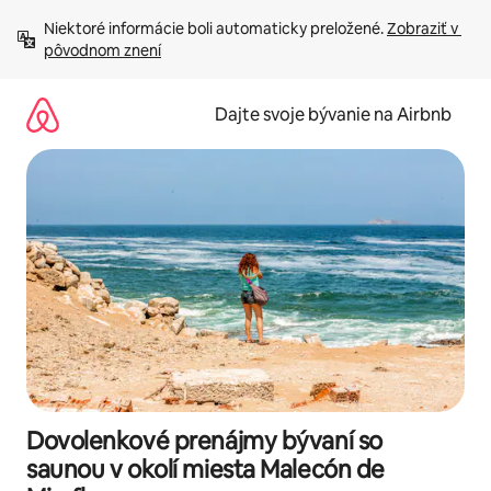
Preskočiť
Niektoré informácie boli automaticky preložené. 
Zobraziť v 
na
pôvodnom znení
obsah.
Dajte svoje bývanie na Airbnb
Dovolenkové prenájmy bývaní so
saunou v okolí miesta Malecón de