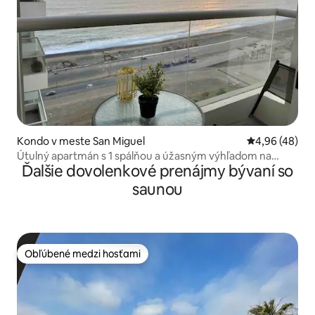
Kondo v meste San Miguel
Priemerné oho
4,96 (48)
Útulný apartmán s 1 spálňou a úžasným výhľadom na
Ďalšie dovolenkové prenájmy bývaní so
oceán
saunou
Obľúbené medzi hosťami
Obľúbené medzi hosťami