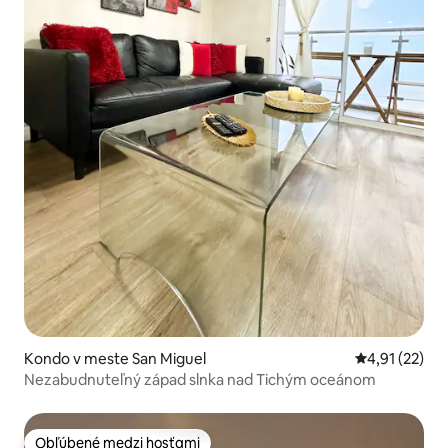
Kondo v meste San Miguel
Priemerné oh
4,91 (22)
Nezabudnuteľný západ slnka nad Tichým oceánom
Obľúbené medzi hosťami