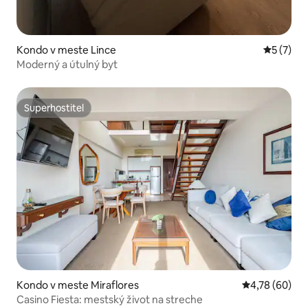
Kondo v meste Lince
Priemerné
5 (7)
Moderný a útulný byt
Superhostiteľ
Superhostiteľ
Kondo v meste Miraflores
Priemerné oho
4,78 (60)
Casino Fiesta: mestský život na streche