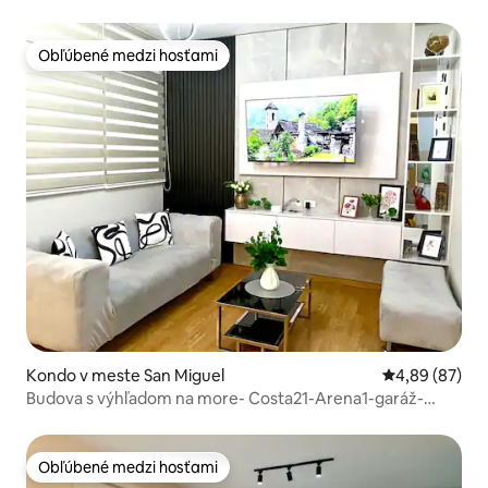
Obľúbené medzi hosťami
Obľúbené medzi hosťami
Kondo v meste San Miguel
Priemerné oho
4,89 (87)
Budova s výhľadom na more- Costa21-Arena1-garáž-
bazén
Obľúbené medzi hosťami
Obľúbené medzi hosťami