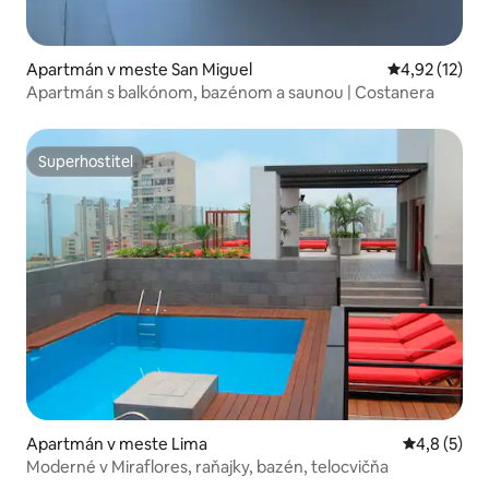
Apartmán v meste San Miguel
Priemerné oh
4,92 (12)
Apartmán s balkónom, bazénom a saunou | Costanera
Superhostiteľ
Superhostiteľ
Apartmán v meste Lima
Priemerné 
4,8 (5)
Moderné v Miraflores, raňajky, bazén, telocvičňa