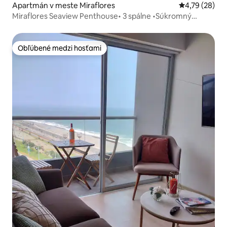
Apartmán v meste Miraflores
Priemerné oho
4,79 (28)
Miraflores Seaview Penthouse• 3 spálne •Súkromný
balkón
Obľúbené medzi hosťami
Obľúbené medzi hosťami