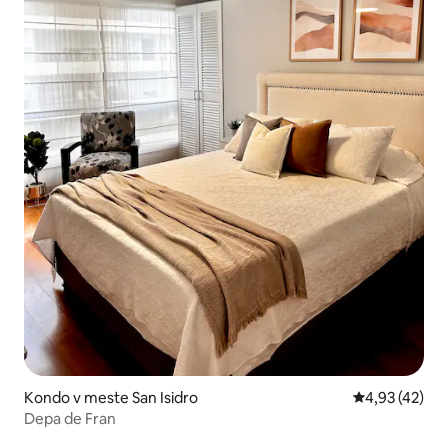
Kondo v meste San Isidro
Priemerné oho
4,93 (42)
Depa de Fran