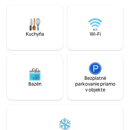
500 metrov od kliniky SANNA ~ 800
gran piscina para a
metrov od nákupného centra Salaverry
mar, piscina y jueg
(najnovšie v Lime) * Budova s
gimnasio, sala de j
posilňovňou, detskými hrami, bazénom,
además seguridad 
vírivkou a 24-hodinovou bezpečnosťou
(spoločné priestory môžu byť z dôvodu
pandémie COVID)
Kuchyňa
Wi-Fi
Bezplatné
Bazén
parkovanie priamo
v objekte