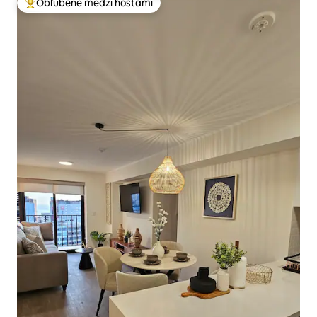
Obľúbené medzi hosťami
Najobľúbenejšie medzi hosťami