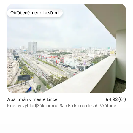
Obľúbené medzi hosťami
Obľúbené medzi hosťami
Apartmán v meste Lince
Priemerné oho
4,92 (61)
Krásny výhľad|Súkromné|San Isidro na dosah|Vrátane
garáže