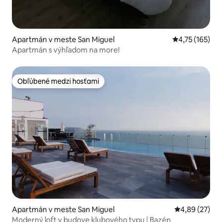
Apartmán v meste San Miguel
Priemerné oho
4,75 (165)
Apartmán s výhľadom na more!
Obľúbené medzi hosťami
Obľúbené medzi hosťami
Apartmán v meste San Miguel
Priemerné oho
4,89 (27)
Moderný loft v budove klubového typu | Bazén