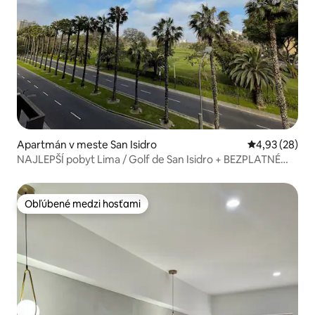
Apartmán v meste San Isidro
Priemerné oho
4,93 (28)
NAJLEPŠÍ pobyt Lima / Golf de San Isidro + BEZPLATNÉ
PARKOVANIE★
Obľúbené medzi hosťami
Obľúbené medzi hosťami