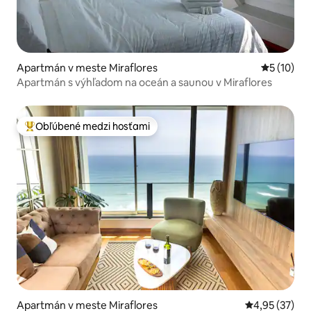
Apartmán v meste Miraflores
Priemerné 
5 (10)
Apartmán s výhľadom na oceán a saunou v Miraflores
Obľúbené medzi hosťami
Najobľúbenejšie medzi hosťami
Apartmán v meste Miraflores
Priemerné oho
4,95 (37)