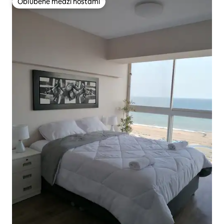
Obľúbené medzi hosťami
Obľúbené medzi hosťami