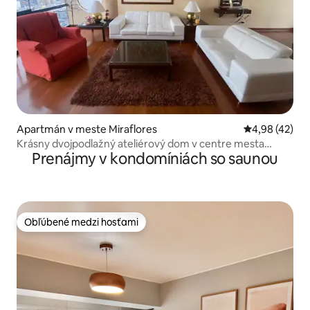
Apartmán v meste Miraflores
Priemerné oho
4,98 (42)
Krásny dvojpodlažný ateliérový dom v centre mesta
Prenájmy v kondomíniách so saunou
Miraflores
Obľúbené medzi hosťami
Obľúbené medzi hosťami