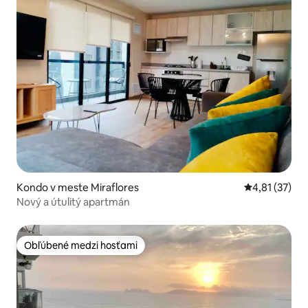
Kondo v meste Miraflores
Priemerné oh
4,81 (37)
Nový a útulitý apartmán
Obľúbené medzi hosťami
Obľúbené medzi hosťami