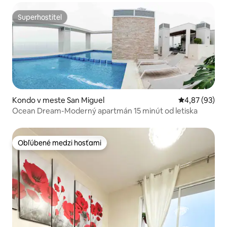
Superhostiteľ
Superhostiteľ
Kondo v meste San Miguel
Priemerné oho
4,87 (93)
Ocean Dream-Moderný apartmán 15 minút od letiska
Obľúbené medzi hosťami
Obľúbené medzi hosťami