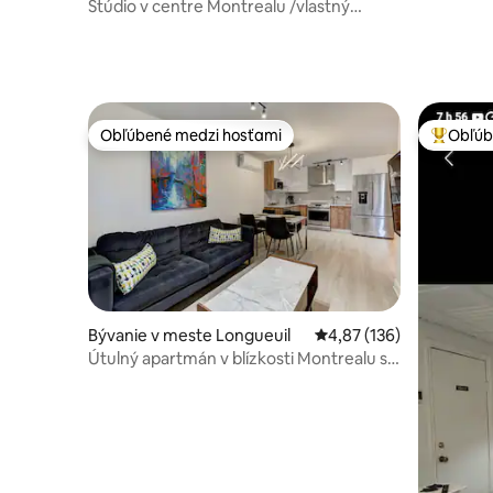
Štúdio v centre Montrealu /vlastný
balkón
Obľúbené medzi hosťami
Obľúb
Obľúbené medzi hosťami
Najobľúb
Bývanie v meste Longueuil
Priemerné ohodnotenie 
4,87 (136)
Útulný apartmán v blízkosti Montrealu s
vlastným vchodom