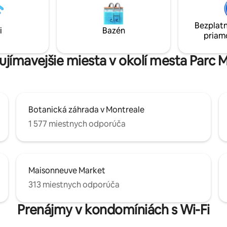
re 4-člennú rodinu alebo 2 páry
môže tento apartmán ubytovať
lne 1. spálňa: 1
cestujúcich. Prístup na strešnú 
želská posteľ (alebo 2
k dispozícii od mája do októbra
Bezplatn
i
Bazén
) 2. spálňa: 1 menšia
299401
priam
 posteľ 1 rozkladacia pohovka
4658
aujímavejšie miesta v okolí mesta Parc
Botanická záhrada v Montreale
1 577 miestnych odporúča
Maisonneuve Market
313 miestnych odporúča
Prenájmy v kondomíniách s Wi-Fi