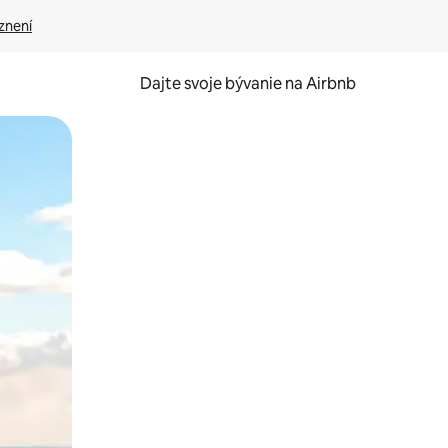
znení
Dajte svoje bývanie na Airbnb
kúmať pomocou dotykových gest či potiahnutia prstom.