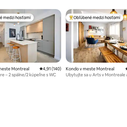
é medzi hosťami
Obľúbené medzi hosťami
é medzi hosťami
Najobľúbenejšie medzi hosťami
meste Montreal
Priemerné ohodnotenie 4,91 z 5, počet hodn
4,91 (140)
Kondo v meste Montreal
tre – 2 spálne/2 kúpeľne s WC
Ubytujte sa u Arts v Montreale 
súkromné parkovanie.
4,89 z 5, počet hodnotení: 127