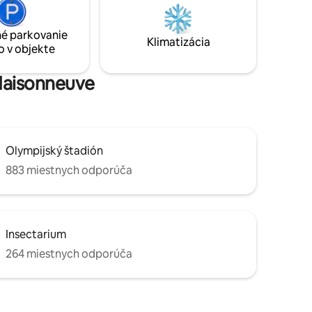
 8
pozemku. Máme krásnu zadnú záhradu,
terasu je
ktorú môžete využiť na oddych a kde si
 CITQ-
é parkovanie
môžete dať čaj alebo pohár vína. Uvidíme
Klimatizácia
o v objekte
sa čoskoro! Povolenie č. 301570
 Maisonneuve
Olympijský štadión
883 miestnych odporúča
Insectarium
264 miestnych odporúča