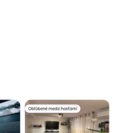
otení: 156
Obľúbené medzi hosťami
Obľúbené medzi hosťami