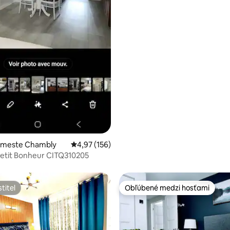
v meste Chambly
Priemerné ohodnotenie 4,97 z 5, počet hodn
4,97 (156)
 Petit Bonheur CITQ310205
titeľ
Obľúbené medzi hosťami
titeľ
Obľúbené medzi hosťami