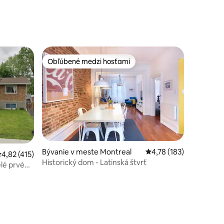
Obľúbené medzi hosťami
Obľúbené medzi hosťami
Bývanie v meste Montreal
Priemerné ohodnotenie
4,78 (183)
riemerné ohodnotenie 4,82 z 5, počet hodnotení: 415
4,82 (415)
Historický dom - Latinská štvrť
elé prvé