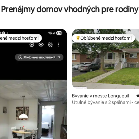
Prenájmy domov vhodných pre rodiny
ené medzi hosťami
Obľúbené medzi hosťami
enejšie medzi hosťami
Najobľúbenejšie medzi hosťami
4,87 z 5, počet hodnotení: 136
Bývanie v meste Longueuil
P
Útulné bývanie s 2 spálňami - c
poschodie