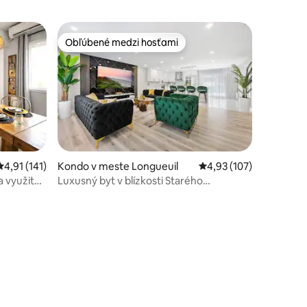
Obľúbené medzi hosťami
Obľúbené medzi hosťami
otení: 140
Priemerné ohodnotenie 4,91 z 5, počet hodnotení: 141
4,91 (141)
Kondo v meste Longueuil
Priemerné ohodnotenie
4,93 (107)
a využite
Luxusný byt v blízkosti Starého
Montrealu. Parkovanie ZDARMA.