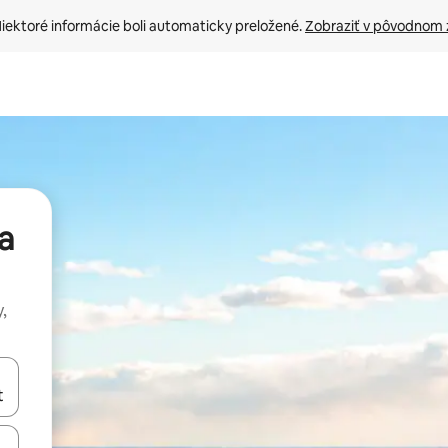
iektoré informácie boli automaticky preložené. 
Zobraziť v pôvodnom 
a
,
rechádzať pomocou klávesov so šípkami nahor a nadol alebo ich pres