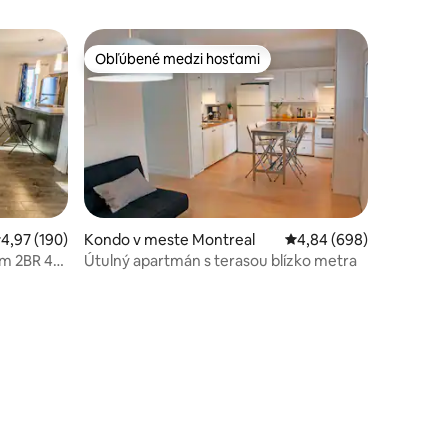
Obľúbené medzi hosťami
Obľúbené medzi hosťami
riemerné ohodnotenie 4,97 z 5, počet hodnotení: 190
4,97 (190)
Kondo v meste Montreal
Priemerné ohodnotenie 
4,84 (698)
um 2BR 4
Útulný apartmán s terasou blízko metra
tení: 104