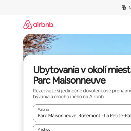
Preskočiť
N
na
obsah.
Ubytovania v okolí miest
Parc Maisonneuve
Rezervujte si jedinečné dovolenkové prenájmy
bývania a mnoho iného na Airbnb
Poloha
Keď budú výsledky k dispozícii, môžete si ich p
Príchod