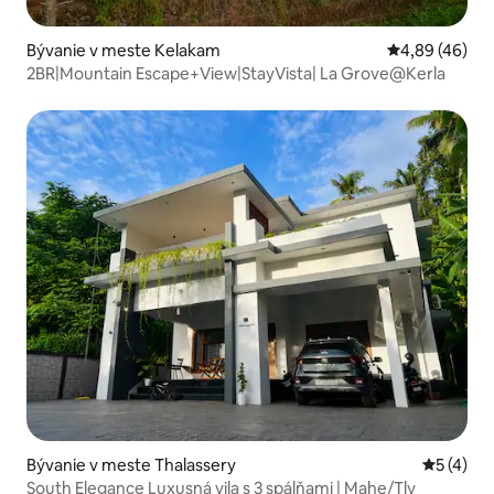
Bývanie v meste Kelakam
Priemerné oho
4,89 (46)
2BR|Mountain Escape+View|StayVista| La Grove@Kerla
Bývanie v meste Thalassery
Priemerné
5 (4)
South Elegance Luxusná vila s 3 spálňami | Mahe/Tly