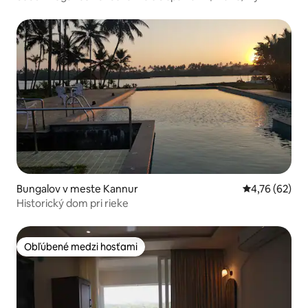
Bungalov v meste Kannur
Priemerné oho
4,76 (62)
Historický dom pri rieke
Obľúbené medzi hosťami
Obľúbené medzi hosťami