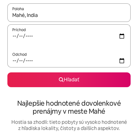
Poloha
Keď budú výsledky k dispozícii, môžete si ich prechádzať pom
Príchod
Odchod
Hľadať
Najlepšie hodnotené dovolenkové
prenájmy v meste Mahé
Hostia sa zhodli: tieto pobyty sú vysoko hodnotené
z hľadiska lokality, čistoty a ďalších aspektov.