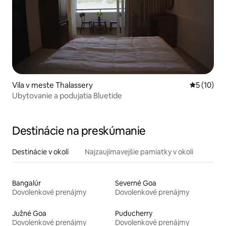
Vila v meste Thalassery
Priemerné 
5 (10)
Ubytovanie a podujatia Bluetide
Destinácie na preskúmanie
Destinácie v okolí
Najzaujímavejšie pamiatky v okolí
Bangalúr
Severné Goa
Dovolenkové prenájmy
Dovolenkové prenájmy
Južné Goa
Puducherry
Dovolenkové prenájmy
Dovolenkové prenájmy