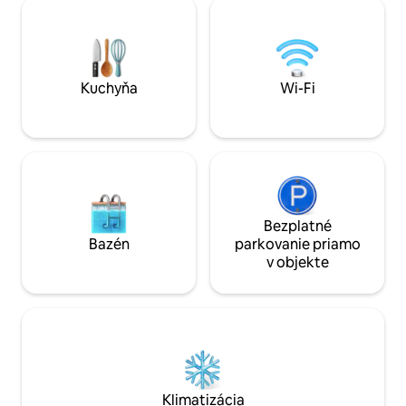
spojenie s prírodo
Ubytovanie Retrea
hneď vedľa ubyto
a vyniká svojím r
srdečnou pohosti
Kuchyňa
Wi-Fi
Bezplatné
Bazén
parkovanie priamo
v objekte
Klimatizácia