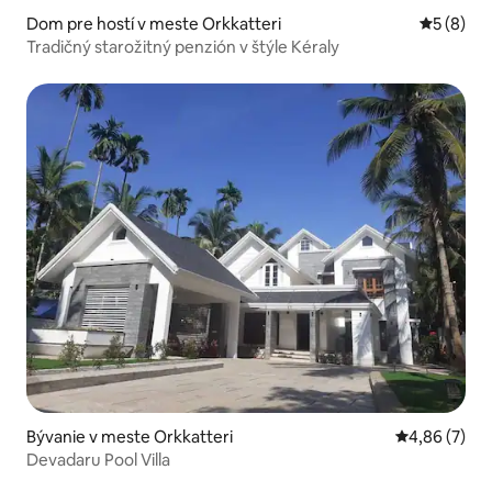
Dom pre hostí v meste Orkkatteri
Priemerné
5 (8)
Tradičný starožitný penzión v štýle Kéraly
Bývanie v meste Orkkatteri
Priemerné oh
4,86 (7)
Devadaru Pool Villa