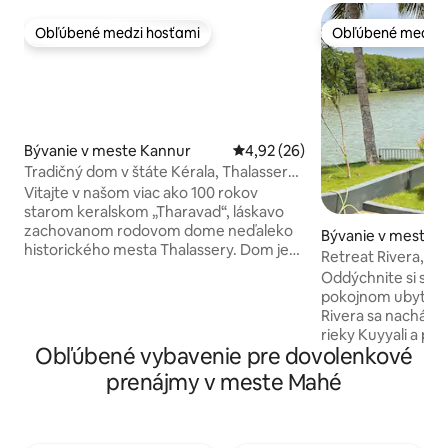
Obľúbené medzi hosťami
Obľúbené medzi 
Obľúbené medzi hosťami
Obľúbené medzi 
Bývanie v meste Kannur
Priemerné ohodnotenie 4,92 z 
4,92 (26)
Tradičný dom v štáte Kérala, Thalassery,
Kannur
Vitajte v našom viac ako 100 rokov
starom keralskom „Tharavad“, láskavo
zachovanom rodovom dome neďaleko
Bývanie v meste T
historického mesta Thalassery. Dom je
Retreat Rivera, kd
zakorenený v tradícii a obklopený
riekou.
Oddýchnite si s c
prírodou a ponúka autentický zážitok z
pokojnom ubytovan
Keraly s pohodlím moderného
Rivera sa nachád
vybavenia. Oddýchnite si pri súkromnom
rieky Kuyyali a po
jazierku s lotosmi, vychutnajte si čaj v
Obľúbené vybavenie pre dovolenkové
objatia prírody.Zo
tieni na verandách alebo preskúmajte
odtieňoch úchvat
prenájmy v meste Mahé
živé dedičstvo neďalekých chrámov a
upokojujúcich zvu
pevností. Je to miesto, kde sa môžete
Naše ubytovanie j
zastaviť, nadýchnuť sa a znovu sa spojiť s
ktorí hľadajú pokoj
prírodou, kultúrou a sebou samým.