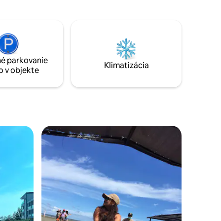
záliv.
dva bazény , vírivka a posilňovňa, ležadlá.
de na
Vychladnuté miesto. Miestne reštaurácie
ávu na
a bary sú vzdialené len 5 minút chôdze.
lnka.
Mae Phim je veľmi bezpečná,
orientovaná na rodinu/ páry. Nie je to
vaním
vaša Pattaya. Hlavná pláž dlhá 3 km s
ými plodmi
é parkovanie
pieskom je ideálna na skoré ranné
Klimatizácia
o v objekte
prechádzky. Veľa pláží v lokalite. Raj.