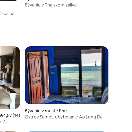
Bývanie v Thajskom zálive
2 spálňami
otení: 26
dnotení: 3
Bývanie v meste Phe
Priemerné ohodnotenie 4,57 z 5, počet hodnotení: 14
4,57 (14)
Ostrov Samet, ubytovanie Ao Lung Dam
x 7
@Lung Dam Hut Beach