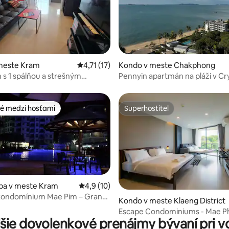
enie 5 z 5, počet hodnotení: 7
meste Kram
Priemerné ohodnotenie 4,71 z 5, počet hod
4,71 (17)
Kondo v meste Chakphong
s 1 spálňou a strešným
Pennyin apartmán na pláži v Cr
Beach
é medzi hosťami
Superhostiteľ
é medzi hosťami
Superhostiteľ
zba v meste Kram
Priemerné ohodnotenie 4,9 z 5, počet hod
4,9 (10)
kondomínium Mae Pim – Grand
Kondo v meste Klaeng District
rt Rayong
Escape Condominiums - Mae P
šie dovolenkové prenájmy bývaní pri 