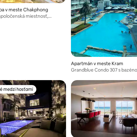
zba v meste Chakphong
 spoločenská miestnosť,
terasa v rezorte CET Resort
Apartmán v meste Kram
Grandblue Condo 307 s bazén
výhľadom na more, Mae Phim,
é medzi hosťami
é medzi hosťami