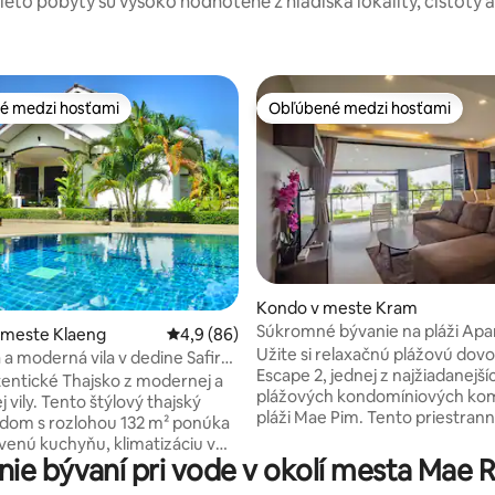
tieto pobyty sú vysoko hodnotené z hľadiska lokality, čistoty 
é medzi hosťami
Obľúbené medzi hosťami
é medzi hosťami
Obľúbené medzi hosťami
 4,85 z 5, počet hodnotení: 13
Kondo v meste Kram
Súkromné bývanie na pláži Apa
 meste Klaeng
Priemerné ohodnotenie 4,9 z 5, počet hodn
4,9 (86)
spálňami Úplný výhľad na oceá
Užite si relaxačnú plážovú dov
a moderná vila v dedine Safir
Escape 2, jednej z najžiadanejší
tentické Thajsko z modernej a
plážových kondomíniových kom
 vily. Tento štýlový thajský
pláži Mae Pim. Tento priestran
dom s rozlohou 132 m² ponúka
apartmán s 2 spálňami a výhľa
venú kuchyňu, klimatizáciu v
oceán s rozlohou 99 m² ponúka
ie bývaní pri vode v okolí mesta Mae
ekte a bezplatné Wi-Fi.
kombináciu pohodlia, komfortu
e si pri bazéne vzdialenom len