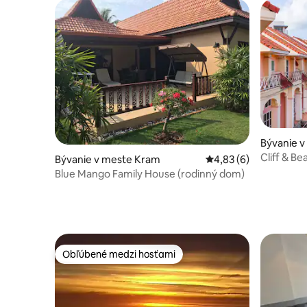
Bývanie 
Cliff & Be
Bývanie v meste Kram
Priemerné ohodnoteni
4,83 (6)
Blue Mango Family House (rodinný dom)
Obľúbené medzi hosťami
Obľúbené medzi hosťami