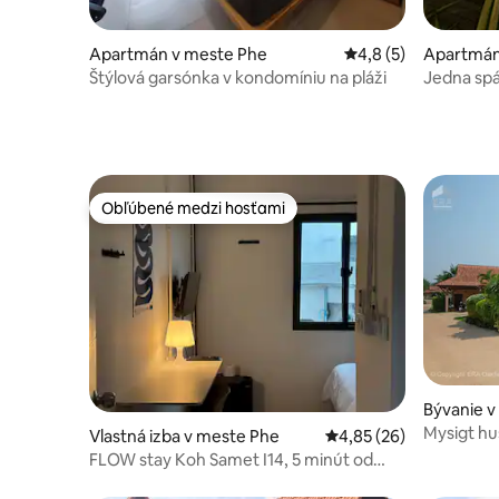
Apartmán v meste Phe
Priemerné ohodnoten
4,8 (5)
Apartmán
Štýlová garsónka v kondomíniu na pláži
Jedna spá
bazénu
Obľúbené medzi hosťami
Obľúbené medzi hosťami
Bývanie 
Beach
Mysigt hu
Vlastná izba v meste Phe
Priemerné ohodnotenie
4,85 (26)
FLOW stay Koh Samet I14, 5 minút od
móla, max. 2 osoby