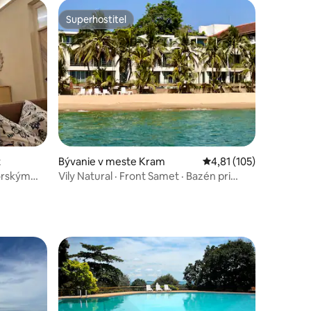
Superhostiteľ
Superhostiteľ
t
Bývanie v meste Kram
Priemerné ohodnotenie
4,81 (105)
orským
Vily Natural · Front Samet · Bazén pri
pláži, 3 spálne