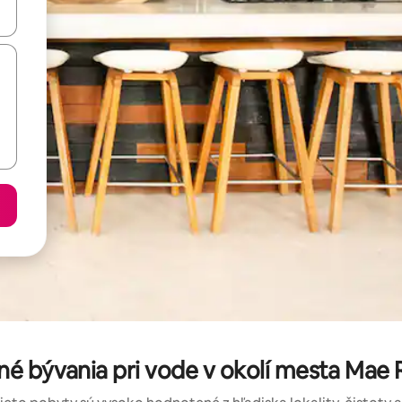
rechádzať pomocou klávesov so šípkami nahor a nadol alebo ich pres
né bývania pri vode v okolí mesta Ma