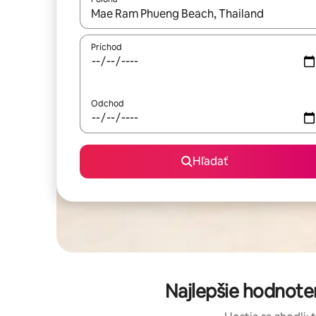
Keď budú výsledky k dispozícii, môžete si ich p
Príchod
Odchod
Hľadať
Najlepšie hodnote