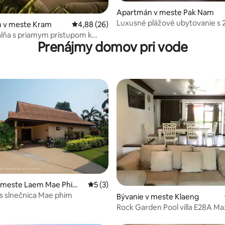
Apartmán v meste Pak Nam
Luxusné plážové ubytovanie s 
ie 4,8 z 5, počet hodnotení: 5
 v meste Kram
Priemerné ohodnotenie 4,88 z 5, počet hodn
4,88 (26)
| Výhľad na more a rieku
lňa s priamym prístupom k
Prenájmy domov pri vode
v meste Laem Mae Phim
Priemerné ohodnotenie 5 z 5, počet ho
5 (3)
s slnečnica Mae phim
 4,85 z 5, počet hodnotení: 26
Bývanie v meste Klaeng
Rock Garden Pool villa E28A Ma
dospelých