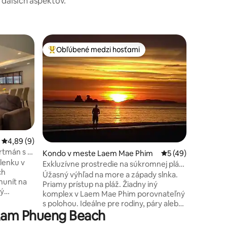
a ďalších aspektov.
Apartmá
Obľúbené medzi hosťami
Superho
Najobľúbenejšie medzi hosťami
Superho
Výhľad na
Oáza luxu
kúpaná v
ústraní 
apartmán
pláže Esca
môžete v
more pri
priestra
Priemerné ohodnotenie 4,89 z 5, počet hodnotení: 9
4,89 (9)
spálne. 
rtmán s 2
otení: 86
Kondo v meste Laem Mae Phim
Priemerné ohodnot
5 (49)
Súkromná 
n
olenku v
morskou v
Exkluzívne prostredie na súkromnej pláži
ch
Skvelé re
Žiadne skryté poplatky
Úžasný výhľad na more a západy slnka.
unít na
zábavné b
Priamy prístup na pláž. Žiadny iný
ný
nachádza
komplex v Laem Mae Phim porovnateľný
dom na
s polohou. Ideálne pre rodiny, páry alebo
 dokonalú
 Ram Phueng Beach
sólo cestovateľov. Na mieste pekáreň
 a
Aroys skvelé jedlo súkromné záhrady