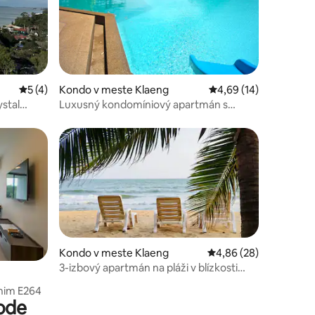
notení: 17
Priemerné ohodnotenie 5 z 5, počet hodnotení: 4
5 (4)
Kondo v meste Klaeng
Priemerné ohodnoteni
4,69 (14)
ystal
Luxusný kondomíniový apartmán s
výhľadom na oceán a štýlom
Kondo v meste Klaeng
Priemerné ohodnotenie
4,86 (28)
notení: 10
3-izbový apartmán na pláži v blízkosti
Koh Samet, Rayong
him E264
vode