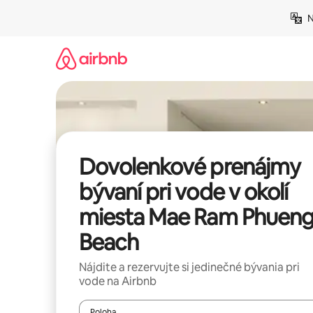
Preskočiť
N
na
obsah.
Dovolenkové prenájmy
bývaní pri vode v okolí
miesta Mae Ram Phuen
Beach
Nájdite a rezervujte si jedinečné bývania pri
vode na Airbnb
Poloha