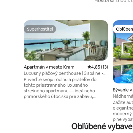
Hostia sa zhodli: 
Superhostiteľ
Obľúben
Superhostiteľ
Obľúben
Apartmán v meste Kram
Priemerné ohodnotenie
4,85 (13)
Luxusný plážový penthouse | 3 spálne •
Jacuzzi • bazény Marriott
Priveďte svoju rodinu a priateľov do
tohto priestranného luxusného
Bývanie v
strešného apartmánu — ideálneho
Nádherná 
prímorského útočiska pre zábavu,
Ban Phe
pohodlie a relaxáciu. 🌊 Panoramatický
Zažite au
výhľad na more z každej izby 🛏️ 3 spálne •
elegantnej
3 kúpeľne 🫧 Súkromná vírivka na
moderný 
obrovskom balkóne 🍽️ Vonkajšie
plne vyba
Obľúbené vybaven
stolovanie 📺 75-palcová inteligentná TV |
celom obj
Práčka a sušička 🍳 Plne vybavená
Oddýchnit