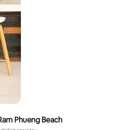
kúmať pomocou dotykových gest či potiahnutia prstom.
e Ram Phueng Beach