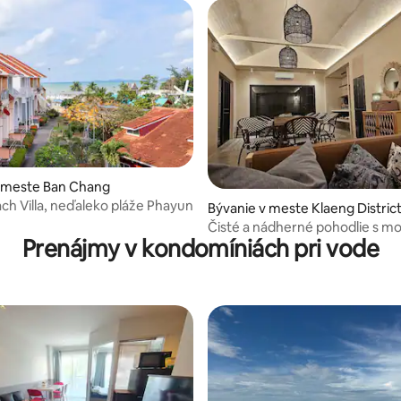
v meste Ban Chang
ach Villa, neďaleko pláže Phayun
e 4,83 z 5, počet hodnotení: 6
Bývanie v meste Klaeng Distric
Čisté a nádherné pohodlie s m
Prenájmy v kondomíniách pri vode
vánkom