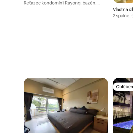
Reťazec kondomínií Rayong, bazén,
výhľad na more a 100 % súkromie
Vlastná i
2 spálne,
súkromná 
Obľúben
Obľúben