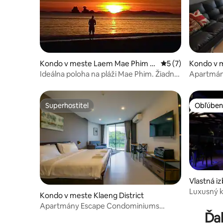
Kondo v meste Laem Mae Phim B
Priemerné ohodnot
5 (7)
Kondo v 
each
Ideálna poloha na pláži Mae Phim. Žiadne
Apartmán 
skryté poplatky.
bazénom
Superhostiteľ
Obľúben
Superhostiteľ
Obľúben
Vlastná i
Luxusný 
Kondo v meste Klaeng District
Blue Reso
Apartmány Escape Condominiums
Ďal
Beachfront – Mae Phim