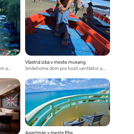
Vlastná izba v meste mueang
om a
Smilehome dom pre hostí ventilátor a
 Rayong
klimatizácia a izba na internáte
Apartmán v meste Phe