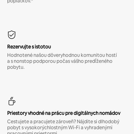
poplatkov.*
Rezervujte s istotou
Hodnotené našou dôveryhodnou komunitou hostí
a s nonstop podporou počas vášho predĺženého
pobytu.
Priestory vhodné na prácu pre digitálnych nomádov
Cestujete a pracujete zároveň? Nájdite si dlhodobý
pobyt s vysokorýchlostným Wi-Fi a vyhradenými
pracovnými priestormi.