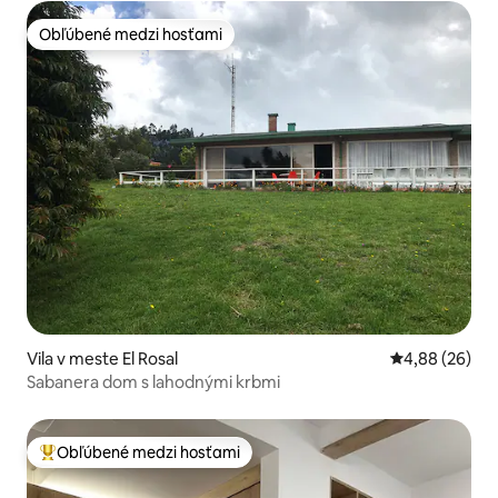
Obľúbené medzi hosťami
Obľúbené medzi hosťami
Vila v meste El Rosal
Priemerné oho
4,88 (26)
Sabanera dom s lahodnými krbmi
Obľúbené medzi hosťami
Najobľúbenejšie medzi hosťami