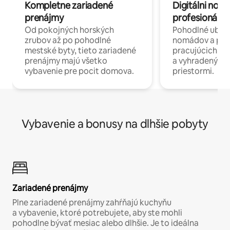
Kompletne zariadené
Digitálni nomá
prenájmy
profesionáli 
Od pokojných horských
Pohodlné ubyto
zrubov až po pohodlné
nomádov a pro
mestské byty, tieto zariadené
pracujúcich na 
prenájmy majú všetko
a vyhradenými
vybavenie pre pocit domova.
priestormi.
Vybavenie a bonusy na dlhšie pobyty
Zariadené prenájmy
Plne zariadené prenájmy zahŕňajú kuchyňu
a vybavenie, ktoré potrebujete, aby ste mohli
pohodlne bývať mesiac alebo dlhšie. Je to ideálna