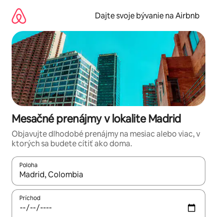
Preskočiť
na
Dajte svoje bývanie na Airbnb
obsah.
Mesačné prenájmy v lokalite Madrid
Objavujte dlhodobé prenájmy na mesiac alebo viac, v
ktorých sa budete cítiť ako doma.
Poloha
Keď budú výsledky k dispozícii, môžete si ich prechádzať pom
Príchod