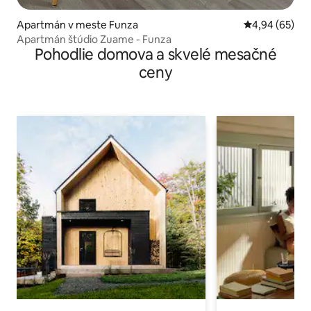
Apartmán v meste Funza
Priemerné oho
4,94 (65)
Apartmán štúdio Zuame - Funza
Pohodlie domova a skvelé mesačné
ceny