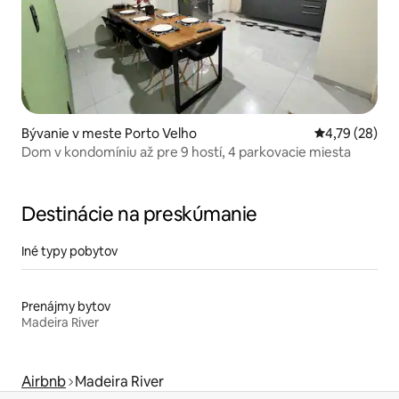
Bývanie v meste Porto Velho
Priemerné oho
4,79 (28)
Dom v kondomíniu až pre 9 hostí, 4 parkovacie miesta
Destinácie na preskúmanie
Iné typy pobytov
Prenájmy bytov
Madeira River
Airbnb
Madeira River