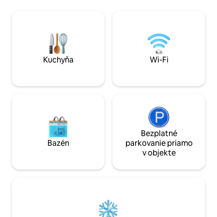
s klimatizáciou. Disponuje stabilným Wi-
kostola a pešej lok
Fi pripojením, kvalitnou posteľnou
sa dom nachádza v 
bielizňou a kuchyňou vybavenou na
vynikajúcej štvrti
každodenné použitie, ako aj práčkou.
apartmány. * 4 kúpeľne a 1 WC. *
Prístup cez elektronickú bránu s
Obývacia izba s kl
individuálnym ovládaním a parkovacie
pre 4 autá. * Súk
miesto.
používanie objekt
Kuchyňa
Wi-Fi
Bezplatné
Bazén
parkovanie priamo
v objekte