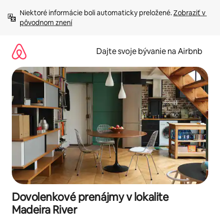
Preskočiť
Niektoré informácie boli automaticky preložené. 
Zobraziť v 
na
pôvodnom znení
obsah.
Dajte svoje bývanie na Airbnb
Dovolenkové prenájmy v lokalite
Madeira River