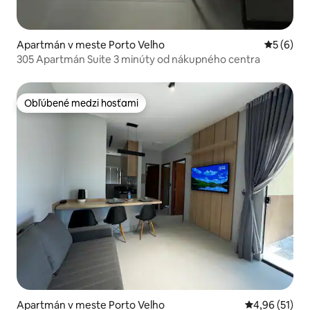
Apartmán v meste Porto Velho
Priemerné
5 (6)
305 Apartmán Suite 3 minúty od nákupného centra
Obľúbené medzi hosťami
Obľúbené medzi hosťami
Apartmán v meste Porto Velho
Priemerné oho
4,96 (51)