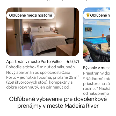
Obľúbené medzi hosťami
Obľúbené medz
Obľúbené medzi hosťami
Najobľúbenejšie 
Apartmán v meste Porto Velho
Priemerné ohodnotenie 5 z 
5 (57)
Pohodlie a ticho · 5 minút od nákupného
Bývanie v meste P
centra
Nový apartmán od spoločnosti Casa
Priestranný dom 
Porto – jednotka Tucumã, približne 25 m²
* Nádherné miest
(269 štvorcových stôp), kompaktný a
priestoru na zábav
dobre rozvrhnutý, len pár minút od
rodinu. * Nachádza sa necelých 9 minút
nákupného centra Porto Velho. Ideálne
od nákupného cent
pre tých, ktorí prichádzajú do mesta
Obľúbené vybavenie pre dovolenkové
letiska, v blízkost
služobne alebo hľadajú tiché miesto na
obchodu s potravi
prenájmy v meste Madeira River
odpočinok. Má samostatnú spálňu a
pekárne, reštaurác
obývaciu izbu otvorenú do kuchyne, obe
čerpacích staníc, 