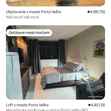
Ubytovanie v meste Porto Velho
Priemerné oho
4,99 (75)
Náš osud/ váš osud
Obľúbené medzi hosťami
Obľúbené medzi hosťami
Loft v meste Porto Velho
Priemerné oh
4,92 (13)
Manažérske podkrovie v centre Porto Velho/RO