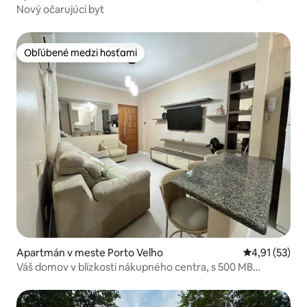
Nový očarujúci byt
Obľúbené medzi hosťami
Obľúbené medzi hosťami
Apartmán v meste Porto Velho
Priemerné oh
4,91 (53)
Váš domov v blízkosti nákupného centra, s 500 MB
internetu