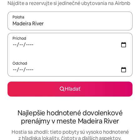
Nájdite a rezervujte si jedinečné ubytovania na Airbnb
Poloha
Keď budú výsledky k dispozícii, môžete si ich prechádzať pom
Príchod
Odchod
Hľadať
Najlepšie hodnotené dovolenkové
prenájmy v meste Madeira River
Hostia sa zhodli: tieto pobyty sú vysoko hodnotené
z hľadiska lokality, čistoty a ďalších aspektov.