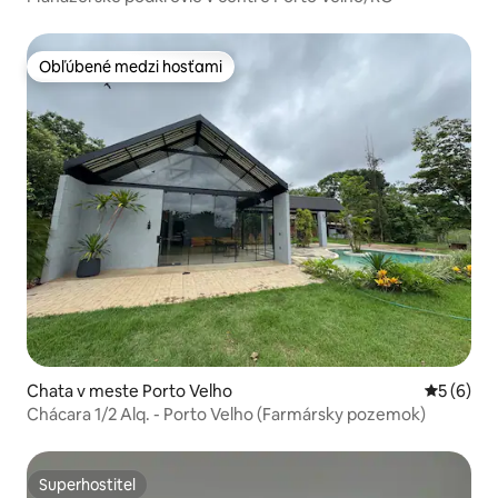
Obľúbené medzi hosťami
Obľúbené medzi hosťami
Chata v meste Porto Velho
Priemerné
5 (6)
Chácara 1/2 Alq. - Porto Velho (Farmársky pozemok)
Superhostiteľ
Superhostiteľ