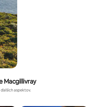
 Macgillivray
a ďalších aspektov.