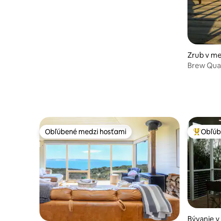
Zrub v me
Brew Quar
Obľúbené medzi hosťami
Obľúb
Obľúbené medzi hosťami
Najobľúb
Bývanie 