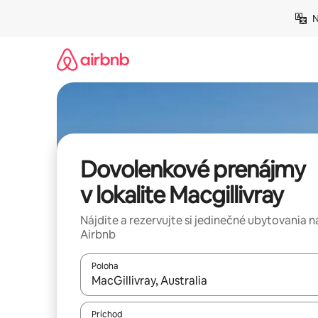
Preskočiť
N
na
obsah.
Dovolenkové prenájmy
v lokalite Macgillivray
Nájdite a rezervujte si jedinečné ubytovania n
Airbnb
Poloha
Keď budú výsledky k dispozícii, môžete si ich p
Príchod