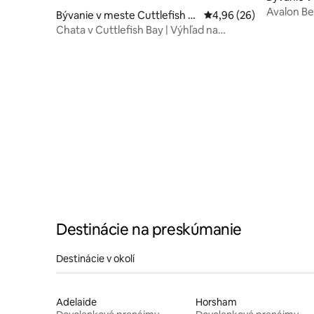
Avalon Be
Bývanie v meste Cuttlefish B
Priemerné ohodnotenie
4,96 (26)
ay
Chata v Cuttlefish Bay | Výhľad na
Austráliu | Luxus
Destinácie na preskúmanie
Destinácie v okolí
Adelaide
Horsham