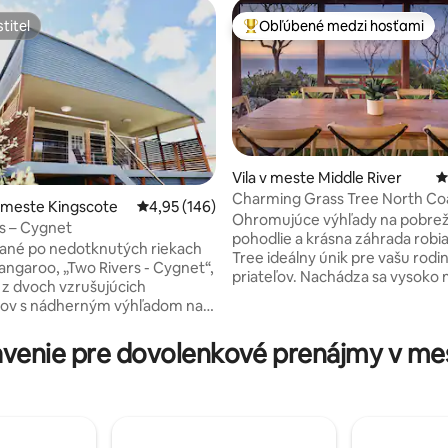
titeľ
Obľúbené medzi hosťami
titeľ
Najobľúbenejšie medzi hosťami
Vila v meste Middle River
P
Charming Grass Tree North Co
 meste Kingscote
Priemerné ohodnotenie 4,95 z 5, počet hodno
4,95 (146)
výhľad na more a oblohu
Ohromujúce výhľady na pobrež
s – Cygnet
4,94 z 5, počet hodnotení: 130
pohodlie a krásna záhrada robia
né po nedotknutých riekach
Tree ideálny únik pre vašu rodi
angaroo, „Two Rivers - Cygnet“,
priateľov. Nachádza sa vysoko
 z dvoch vzrušujúcich
eukalyptami a trávami s úchva
ov s nádherným výhľadom na
výhľadom na oceán, kopce, pláž
ylizované s
Middle River. Niekoľko očarujúc
 eleganciou, plyšovou
enie pre dovolenkové prenájmy v mes
priestorov na stolovanie vo vnú
 bielizňou a luxusnou
vonku, alebo relax pri dreveno
bielizňou, sa usilujeme o to,
Dobre umiestnené na objavova
ohodlie a prekročili
ikonických atrakcií, ako sú Snel
okojnom
Enchanted Fig Tree, Stokes Bay
ngscote, jednej ulici od pláže,
Borda, Ravine des Casoars, Flin