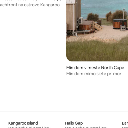
achfront na ostrove Kangaroo
 4,96 z 5, počet hodnotení: 26
Minidom v meste North Cape
Minidom mimo siete pri mori
Kangaroo Island
Halls Gap
Bar