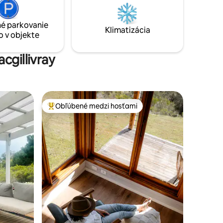
oceánskym vzduchom. Minimálny vplyv
iral's
na životné prostredie: solárne panely a
é parkovanie
zber dažďovej vody.
Klimatizácia
o v objekte
cgillivray
Obľúbené medzi hosťami
Najobľúbenejšie medzi hosťami