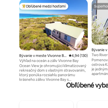
Obľúbené medzi hosťami
Superhos
Najobľúbenejšie medzi hosťami
Superhos
Bývanie v
Two River
Bývanie v meste Vivonne Ba
Priemerné ohodnotenie 
4,94 (130)
Pomenova
y
Výhľad na oceán a záliv Vivonne Bay
ostrova K
Ocean View je ohromujúci klimatizovaný
je jedným
rekreačný dom s vlastným stravovaním,
apartmán
ktorý ponúka rozsiahlu panorámu
záliv Nepean. Premyslene št
krásneho zálivu Vivonne Bay s
modernou
Obľúbené vybav
uznávanou plážou vzdialenou len pár
posteľnou
minút chôdze. Výzdoba je moderná so
posteľnou 
svetlou a vzdušnou atmosférou. K
aby vaše p
dispozícii sú dve spálne s manželskou
očakávania. Nachádza sa v p
posteľou a poschodová izba so štyrmi
panstve Ki
samostatnými lôžkami. Kuchyňa je