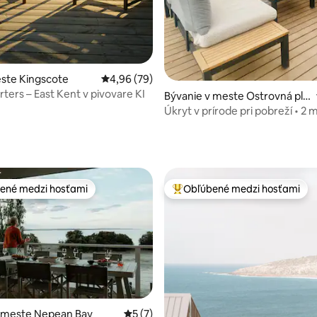
ste Kingscote
Priemerné ohodnotenie 4,96 z 5, počet hodn
4,96 (79)
ters – East Kent v pivovare KI
Bývanie v meste Ostrovná plá
ž
Úkryt v prírode pri pobreží • 2 
chôdze od pláže
ené medzi hosťami
Obľúbené medzi hosťami
enejšie medzi hosťami
Najobľúbenejšie medzi hosťami
v meste Nepean Bay
Priemerné ohodnotenie 5 z 5, počet ho
5 (7)