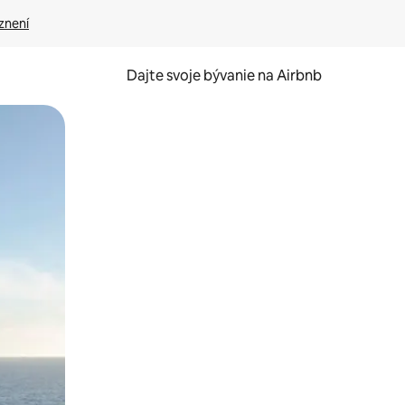
znení
Dajte svoje bývanie na Airbnb
kúmať pomocou dotykových gest či potiahnutia prstom.