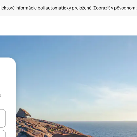
iektoré informácie boli automaticky preložené. 
Zobraziť v pôvodnom 
a
rechádzať pomocou klávesov so šípkami nahor a nadol alebo ich pres