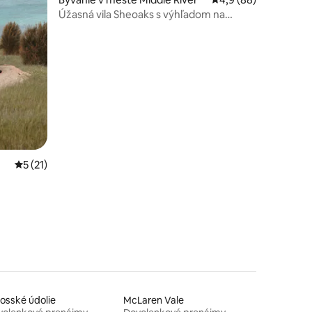
Úžasná vila Sheoaks s výhľadom na
oceán
Priemerné ohodnotenie 5 z 5, počet hodnotení: 21
5 (21)
osské údolie
McLaren Vale