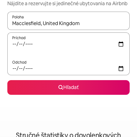
Nájdite a rezervujte si jedinečné ubytovania na Airbnb
Poloha
Keď budú výsledky k dispozícii, môžete si ich prechádzať pom
Príchod
Odchod
Hľadať
Stručné štatistiky o dovolenkových