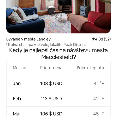
Bývanie v meste Langley
Priemerné oho
4,88 (52)
Útulná chalupa v skvelej lokalite Peak District
Kedy je najlepší čas na návštevu mesta
Macclesfield?
Mesiac
Priem. cena
Priem. teplota
Jan
108 $ USD
41 °F
Feb
113 $ USD
42 °F
Mar
106 $ USD
45 °F