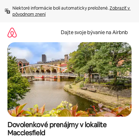
Preskočiť
Niektoré informácie boli automaticky preložené. 
Zobraziť v 
na
pôvodnom znení
obsah.
Dajte svoje bývanie na Airbnb
Dovolenkové prenájmy v lokalite
Macclesfield