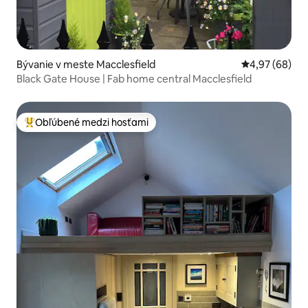
Bývanie v meste Macclesfield
Priemerné oho
4,97 (68)
Black Gate House | Fab home central Macclesfield
Obľúbené medzi hosťami
Najobľúbenejšie medzi hosťami