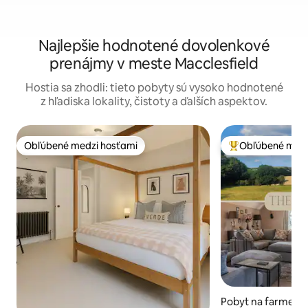
Najlepšie hodnotené dovolenkové
prenájmy v meste Macclesfield
Hostia sa zhodli: tieto pobyty sú vysoko hodnotené
z hľadiska lokality, čistoty a ďalších aspektov.
Obľúbené medzi hosťami
Obľúbené medz
Obľúbené medzi hosťami
Najobľúbenejšie 
Pobyt na farme v