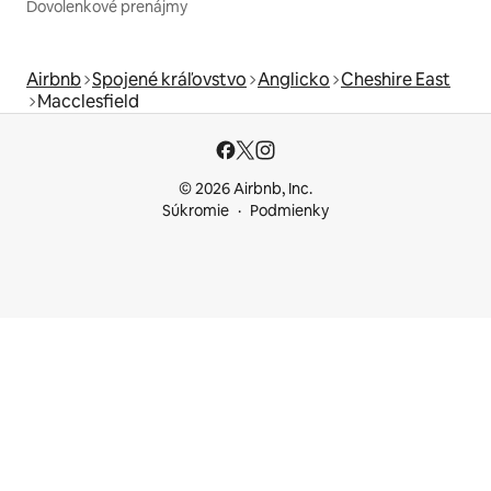
Dovolenkové prenájmy
Airbnb
Spojené kráľovstvo
Anglicko
Cheshire East
Macclesfield
© 2026 Airbnb, Inc.
Súkromie
Podmienky