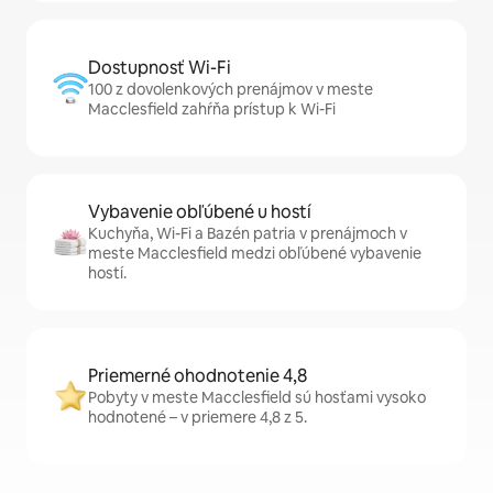
Dostupnosť Wi-Fi
100 z dovolenkových prenájmov v meste
Macclesfield zahŕňa prístup k Wi-Fi
Vybavenie obľúbené u hostí
Kuchyňa, Wi-Fi a Bazén patria v prenájmoch v
meste Macclesfield medzi obľúbené vybavenie
hostí.
Priemerné ohodnotenie 4,8
Pobyty v meste Macclesfield sú hosťami vysoko
hodnotené – v priemere 4,8 z 5.