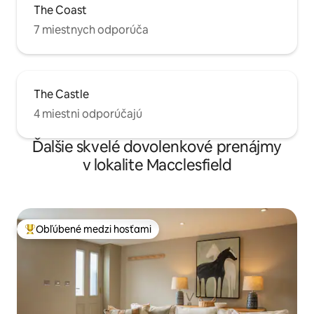
The Coast
7 miestnych odporúča
The Castle
4 miestni odporúčajú
Ďalšie skvelé dovolenkové prenájmy
v lokalite Macclesfield
Obľúbené medzi hosťami
Najobľúbenejšie medzi hosťami