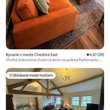
Bývanie v meste Cheshire East
Priemerné oho
4,97 (29)
Útulná železničná chata s krbom na polená Parkovanie.
Pôvabné
Obľúbené medzi hosťami
Najobľúbenejšie medzi hosťami