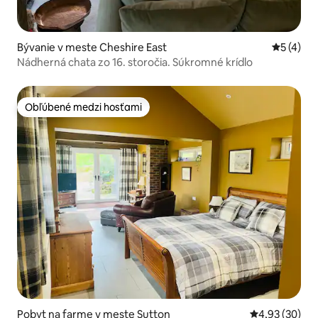
Bývanie v meste Cheshire East
Priemerné
5 (4)
Nádherná chata zo 16. storočia. Súkromné krídlo
Obľúbené medzi hosťami
Obľúbené medzi hosťami
Pobyt na farme v meste Sutton
Priemerné oho
4,93 (30)