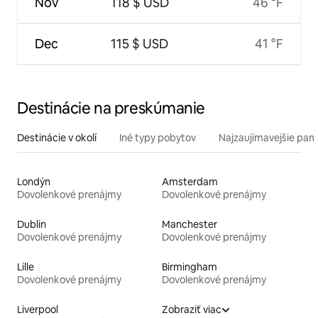
Nov
118 $ USD
46 °F
Dec
115 $ USD
41 °F
Destinácie na preskúmanie
Destinácie v okolí
Iné typy pobytov
Najzaujímavejšie pami
Londýn
Amsterdam
Dovolenkové prenájmy
Dovolenkové prenájmy
Dublin
Manchester
Dovolenkové prenájmy
Dovolenkové prenájmy
Lille
Birmingham
Dovolenkové prenájmy
Dovolenkové prenájmy
Liverpool
Zobraziť viac