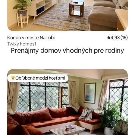
Kondo v meste Nairobi
Priemerné oh
4,93 (15)
Twixy homes1
Prenájmy domov vhodných pre rodiny
Obľúbené medzi hosťami
Najobľúbenejšie medzi hosťami