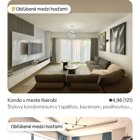
Obľúbené medzi hosťami
Najobľúbenejšie medzi hosťami
Kondo v meste Nairobi
Priemerné oho
4,96 (121)
Štýlový kondomínium s 1 spálňou, bazénom, posilňovňou,
parkoviskom a Wi-Fi
Obľúbené medzi hosťami
Obľúbené medzi hosťami