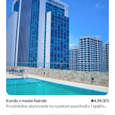
Kondo v meste Nairobi
Priemerné oho
4,95 (61)
Prvotriedne ubytovanie na vysokom poschodí s 1 spálňou
v Westlands | Bazén, posilňovňa a výhľad