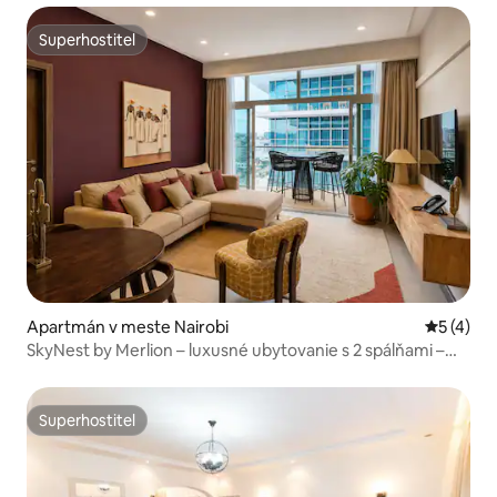
Superhostiteľ
Superhostiteľ
Apartmán v meste Nairobi
Priemerné
5 (4)
SkyNest by Merlion – luxusné ubytovanie s 2 spálňami –
vynikajúca poloha
Superhostiteľ
Superhostiteľ