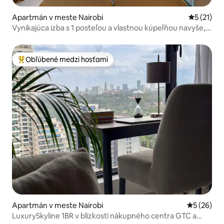
Apartmán v meste Nairobi
Priemerné
5 (21)
Vynikajúca izba s 1 posteľou a vlastnou kúpeľňou navyše,
Westlands
Obľúbené medzi hosťami
Najobľúbenejšie medzi hosťami
Apartmán v meste Nairobi
Priemerné 
5 (26)
LuxurySkyline 1BR v blízkosti nákupného centra GTC a