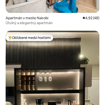
Apartmán v meste Nairobi
Priemerné oho
4,92 (48)
Útulný a elegantný apartmán
Obľúbené medzi hosťami
Najobľúbenejšie medzi hosťami