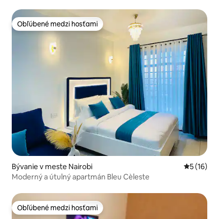
Obľúbené medzi hosťami
Obľúbené medzi hosťami
Bývanie v meste Nairobi
Priemerné 
5 (16)
Moderný a útulný apartmán Bleu Cèleste
Obľúbené medzi hosťami
Obľúbené medzi hosťami