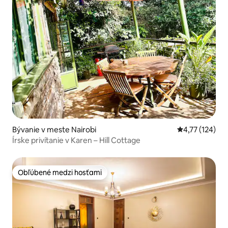
Bývanie v meste Nairobi
Priemerné oho
4,77 (124)
Írske privítanie v Karen – Hill Cottage
Obľúbené medzi hosťami
Obľúbené medzi hosťami