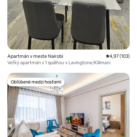
Apartmán v meste Nairobi
Priemerné ohod
4,97 (103)
Veľký apartmán s 1 spálňou v Lavingtone/Kilimani
Obľúbené medzi hosťami
Obľúbené medzi hosťami