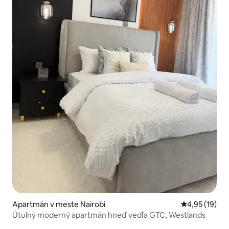
Apartmán v meste Nairobi
Priemerné oho
4,95 (19)
Útulný moderný apartmán hneď vedľa GTC, Westlands