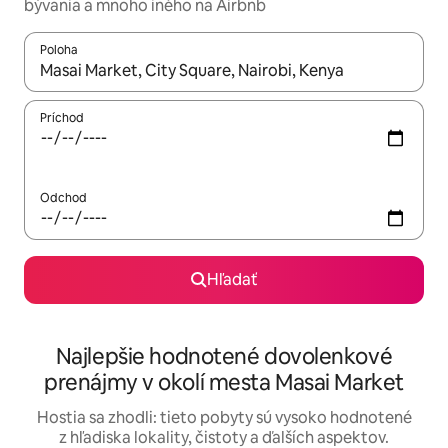
bývania a mnoho iného na Airbnb
Poloha
Keď budú výsledky k dispozícii, môžete si ich prechádzať pom
Príchod
Odchod
Hľadať
Najlepšie hodnotené dovolenkové
prenájmy v okolí mesta Masai Market
Hostia sa zhodli: tieto pobyty sú vysoko hodnotené
z hľadiska lokality, čistoty a ďalších aspektov.