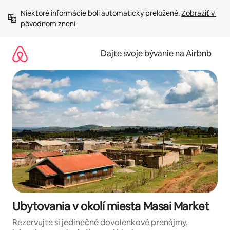
Preskočiť
Niektoré informácie boli automaticky preložené. 
Zobraziť v 
na
pôvodnom znení
obsah.
Dajte svoje bývanie na Airbnb
Ubytovania v okolí miesta Masai Market
Rezervujte si jedinečné dovolenkové prenájmy,