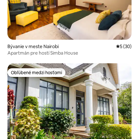
Bývanie v meste Nairobi
Priemerné 
5 (30)
Apartmán pre hostí Simba House
Obľúbené medzi hosťami
Obľúbené medzi hosťami