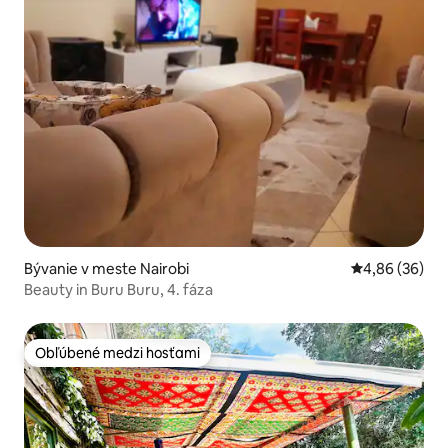
Bývanie v meste Nairobi
Priemerné oho
4,86 (36)
Beauty in Buru Buru, 4. fáza
Obľúbené medzi hosťami
Obľúbené medzi hosťami