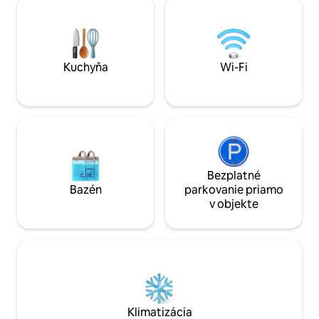
🔑Samoobslužné ubytovanie A ďalšie,..
espresso. Využite
Pokojné útočisko v polovici storočia
vysokorýchlostné W
určené pre milovníkov zelene,
výhľadom na západ
nadšencov umenia a hudby, pracovných
posilňovne, vyhri
cestovateľov a párov, ktorí hľadajú
strešnej záhrady -
Kuchyňa
Wi-Fi
romantický únik. Rezervujte si ešte dnes
nepretržitou bezp
duši.
Bezplatné
Bazén
parkovanie priamo
v objekte
Klimatizácia