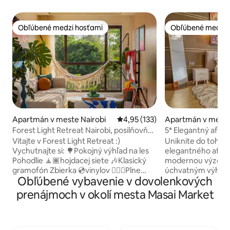
Obľúbené medzi hosťami
Obľúbené medzi 
Obľúbené medzi hosťami
Obľúbené medzi 
Apartmán v meste Nairobi
Priemerné ohodnotenie 4,95 z 5
4,95 (133)
Apartmán v meste
Forest Light Retreat Nairobi, posilňovňa,
5* Elegantný afri
bazén
TV/manželská pos
Vitajte v Forest Light Retreat :)
Uniknite do tohto
manželská posteľ
Vychutnajte si: 🌳Pokojný výhľad na les
elegantného afri
Pohodlie 🧘🏾hojdacej siete 🎶Klasický
modernou výzdobo
gramofón Zbierka 💿vinylov 🏋🏾‍♀️Plne
úchvatným výhľad
Obľúbené vybavenie v dovolenkových
vybavená posilňovňa 🏊🏼‍♀️ Vyhrievaný
Oddýchnite si s 85
bazén 🎱Biliardové stoly 🏓Ping pong 💼
možnosťami strea
prenájmoch v okolí mesta Masai Market
pracovný priestor 🚀Rýchle Wi-Fi 🍿
Netflix, HBO a ďal
Netflix 🏮Okolité svetlá 🅿️parkovanie 🍳
pochváliť manžels
Kompletne vybavená kuchyňa 🔋Úplný
kuchyňa je plne 
záložný generátor 🧹Upratovacie služby
spotrebičmi vráta