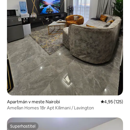
Apartmán v meste Nairobi
Priemerné ohod
4,95 (125)
Amellan Homes 1Br Apt Kilimani / Lavington
Superhostiteľ
Superhostiteľ