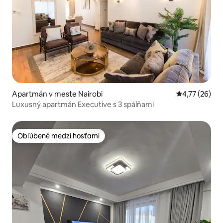
Apartmán v meste Nairobi
Priemerné oho
4,77 (26)
Luxusný apartmán Executive s 3 spálňami
Obľúbené medzi hosťami
Obľúbené medzi hosťami