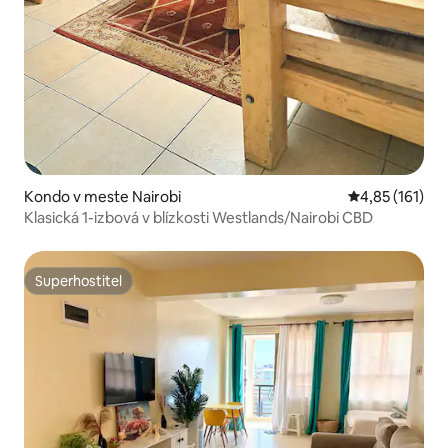
Kondo v meste Nairobi
Priemerné oho
4,85 (161)
Klasická 1-izbová v blízkosti Westlands/Nairobi CBD
Superhostiteľ
Superhostiteľ