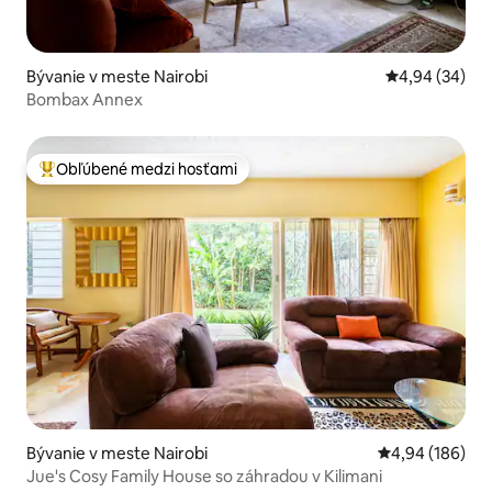
Bývanie v meste Nairobi
Priemerné oho
4,94 (34)
Bombax Annex
Obľúbené medzi hosťami
Najobľúbenejšie medzi hosťami
Bývanie v meste Nairobi
Priemerné ohod
4,94 (186)
Jue's Cosy Family House so záhradou v Kilimani