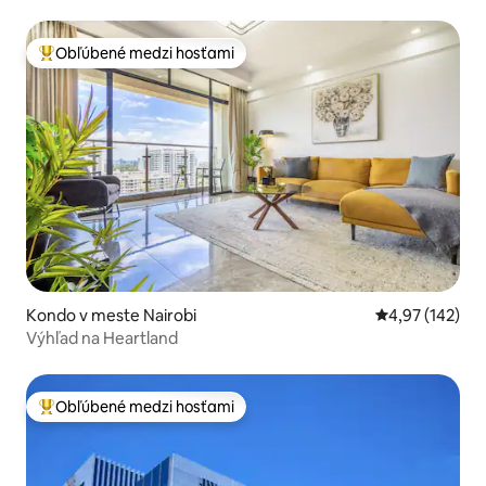
Obľúbené medzi hosťami
Najobľúbenejšie medzi hosťami
Kondo v meste Nairobi
Priemerné ohod
4,97 (142)
Výhľad na Heartland
Obľúbené medzi hosťami
Najobľúbenejšie medzi hosťami