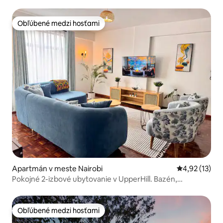
nočného života
Obľúbené medzi hosťami
Obľúbené medzi hosťami
Apartmán v meste Nairobi
Priemerné oh
4,92 (13)
Pokojné 2-izbové ubytovanie v UpperHill. Bazén,
posilňovňa a parkovanie
Obľúbené medzi hosťami
Obľúbené medzi hosťami