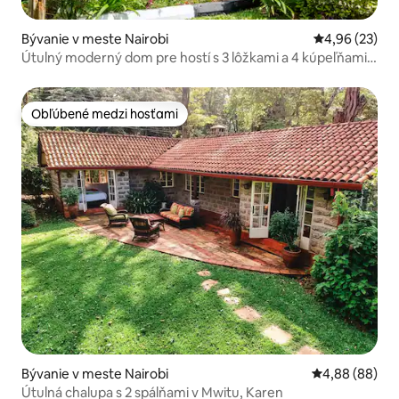
Bývanie v meste Nairobi
Priemerné oho
4,96 (23)
Útulný moderný dom pre hostí s 3 lôžkami a 4 kúpeľňami v
RUNDA
Obľúbené medzi hosťami
Obľúbené medzi hosťami
Bývanie v meste Nairobi
Priemerné oho
4,88 (88)
Útulná chalupa s 2 spálňami v Mwitu, Karen