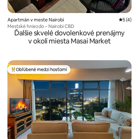
Apartmán v meste Nairobi
Priemerné
5 (4)
Mestské hniezdo – Nairobi CBD
Ďalšie skvelé dovolenkové prenájmy
v okolí miesta Masai Market
Obľúbené medzi hosťami
Najobľúbenejšie medzi hosťami