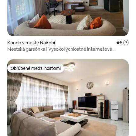
Kondo v meste Nairobi
Priemerné
5 (7)
Mestská garsónka | Vysokorýchlostné internetové
pripojenie | Centrálna poloha
Obľúbené medzi hosťami
Obľúbené medzi hosťami