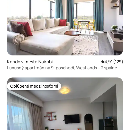
Kondo v meste Nairobi
Priemerné oho
4,91 (129)
Luxusný apartmán na 9. poschodí, Westlands – 2 spálne
Obľúbené medzi hosťami
Obľúbené medzi hosťami