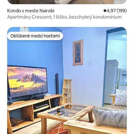
Kondo v meste Nairobi
Priemerné ohod
4,97 (199)
Apartmány Crescent; 1 lôžko, bezchybný kondomínium
Obľúbené medzi hosťami
Obľúbené medzi hosťami