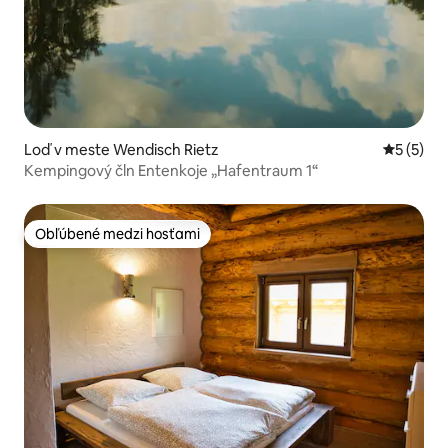
Loď v meste Wendisch Rietz
Priemerné
5 (5)
Kempingový čln Entenkoje „Hafentraum 1“
Obľúbené medzi hosťami
Obľúbené medzi hosťami