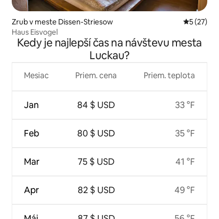
Zrub v meste Dissen-Striesow
Priemerné 
5 (27)
Haus Eisvogel
Kedy je najlepší čas na návštevu mesta
Luckau?
Mesiac
Priem. cena
Priem. teplota
Jan
84 $ USD
33 °F
Feb
80 $ USD
35 °F
Mar
75 $ USD
41 °F
Apr
82 $ USD
49 °F
Máj
87 $ USD
56 °F