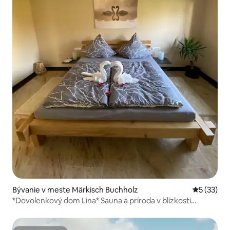
Bývanie v meste Märkisch Buchholz
Priemerné 
5 (33)
*Dovolenkový dom Lina* Sauna a príroda v blízkosti
tropických ostrovov