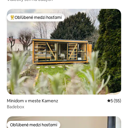
Obľúbené medzi hosťami
Najobľúbenejšie medzi hosťami
Minidom v meste Kamenz
Priemerné 
5 (55)
Badebox
Obľúbené medzi hosťami
Obľúbené medzi hosťami