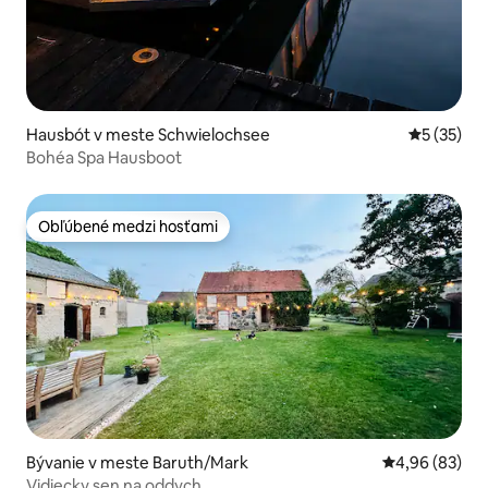
Hausbót v meste Schwielochsee
Priemerné 
5 (35)
Bohéa Spa Hausboot
Obľúbené medzi hosťami
Obľúbené medzi hosťami
Bývanie v meste Baruth/Mark
Priemerné oho
4,96 (83)
Vidiecky sen na oddych