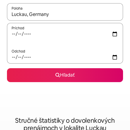
Poloha
Keď budú výsledky k dispozícii, môžete si ich prechádzať pom
Príchod
Odchod
Hľadať
Stručné štatistiky o dovolenkových
prenájmoch v lokalite Luckau