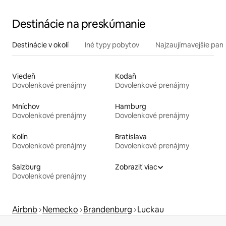
Destinácie na preskúmanie
Destinácie v okolí
Iné typy pobytov
Najzaujímavejšie pami
Viedeň
Kodaň
Dovolenkové prenájmy
Dovolenkové prenájmy
Mníchov
Hamburg
Dovolenkové prenájmy
Dovolenkové prenájmy
Kolín
Bratislava
Dovolenkové prenájmy
Dovolenkové prenájmy
Salzburg
Zobraziť viac
Dovolenkové prenájmy
Airbnb
Nemecko
Brandenburg
Luckau