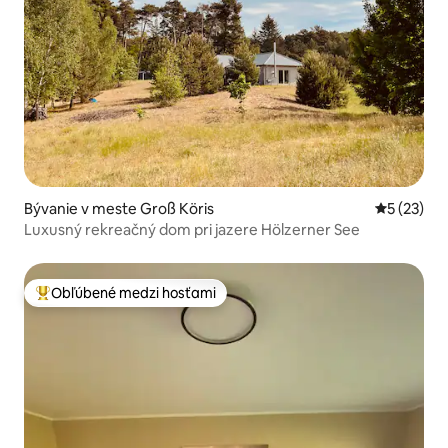
Bývanie v meste Groß Köris
Priemerné 
5 (23)
Luxusný rekreačný dom pri jazere Hölzerner See
Obľúbené medzi hosťami
Najobľúbenejšie medzi hosťami