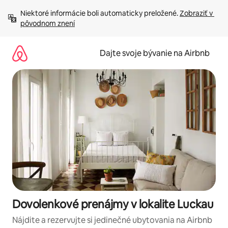
Preskočiť
Niektoré informácie boli automaticky preložené. 
Zobraziť v 
na
pôvodnom znení
obsah.
Dajte svoje bývanie na Airbnb
Dovolenkové prenájmy v lokalite Luckau
Nájdite a rezervujte si jedinečné ubytovania na Airbnb