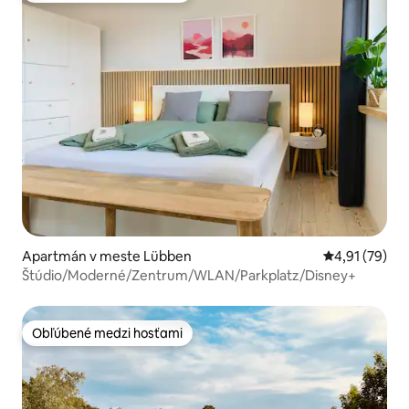
Apartmán v meste Lübben
Priemerné oho
4,91 (79)
Štúdio/Moderné/Zentrum/WLAN/Parkplatz/Disney+
Obľúbené medzi hosťami
Obľúbené medzi hosťami