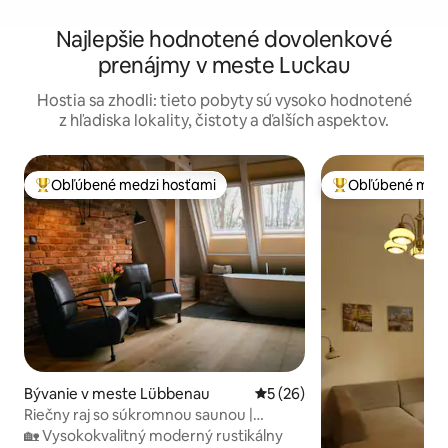
Najlepšie hodnotené dovolenkové
prenájmy v meste Luckau
Hostia sa zhodli: tieto pobyty sú vysoko hodnotené
z hľadiska lokality, čistoty a ďalších aspektov.
Obľúbené medzi hosťami
Obľúbené medz
Najobľúbenejšie medzi hosťami
Najobľúbenejšie 
Bývanie v meste Lübbenau
Priemerné ohodnotenie 5 z 
5 (26)
Riečny raj so súkromnou saunou |
Spreewald
🏡 Vysokokvalitný moderný rustikálny