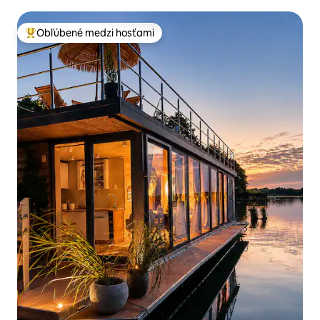
Obľúbené medzi hosťami
Najobľúbenejšie medzi hosťami