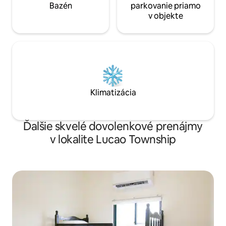
Bazén
parkovanie priamo
dom pod holým nebom, ktorý si
zachoval drevený rám, sklo s
v objekte
rašelinovým vzorom a staromódny
nábytok. Slnečné svetlo preniká cez vzor
okna a svieti na stenu, ktorá je plná
nostalgie.Interiér bol zrekonštruovaný a
vybavený klimatizáciou a Wi-Fi, čo
umožňuje ľuďom vychutnať si pokojný a
pohodlný čas na čítanie a relaxáciu.Nie je
to len miesto na ubytovanie, ale kultúrna
Klimatizácia
svätyňa pre moderných ľudí, kde si
môžu oddýchnuť a uzdraviť sa.
Ďalšie skvelé dovolenkové prenájmy
v lokalite Lucao Township