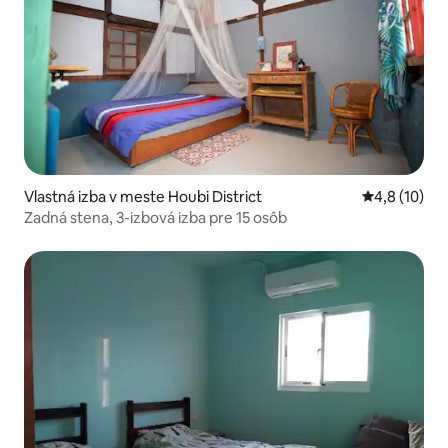
Vlastná izba v meste Houbi District
Priemerné o
4,8 (10)
Zadná stena, 3-izbová izba pre 15 osôb