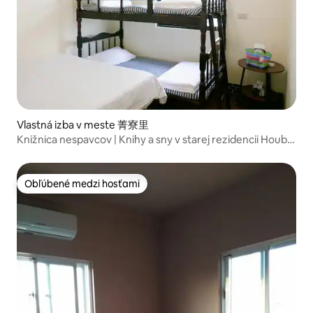
Vlastná izba v meste 菁寮里
Knižnica nespavcov | Knihy a sny v starej rezidencii Houbi
v Tainane (ponuka na celý dom)
Obľúbené medzi hosťami
Obľúbené medzi hosťami