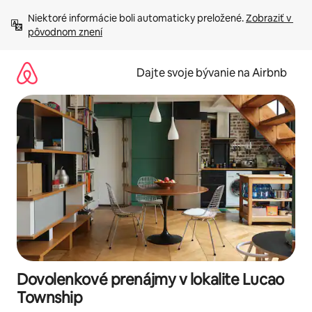
Preskočiť
Niektoré informácie boli automaticky preložené. 
Zobraziť v 
na
pôvodnom znení
obsah.
Dajte svoje bývanie na Airbnb
Dovolenkové prenájmy v lokalite Lucao
Township