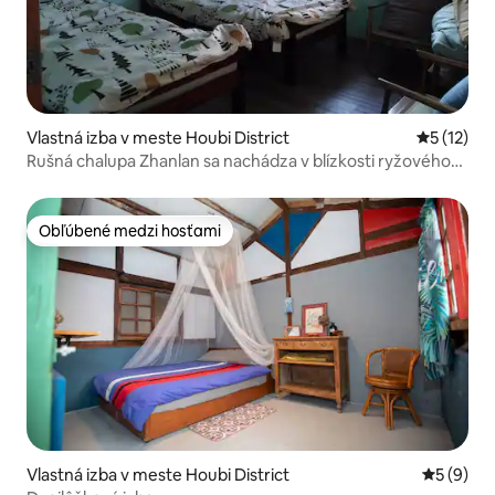
Vlastná izba v meste Houbi District
Priemerné
5 (12)
Rušná chalupa Zhanlan sa nachádza v blízkosti ryžového
poľa a má výhľad na dedinu.Pekný tichý vzduch s
raňajkami
Obľúbené medzi hosťami
Obľúbené medzi hosťami
Vlastná izba v meste Houbi District
Priemerné
5 (9)