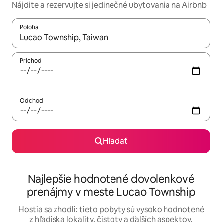
Nájdite a rezervujte si jedinečné ubytovania na Airbnb
Poloha
Keď budú výsledky k dispozícii, môžete si ich prechádzať pom
Príchod
Odchod
Hľadať
Najlepšie hodnotené dovolenkové
prenájmy v meste Lucao Township
Hostia sa zhodli: tieto pobyty sú vysoko hodnotené
z hľadiska lokality, čistoty a ďalších aspektov.