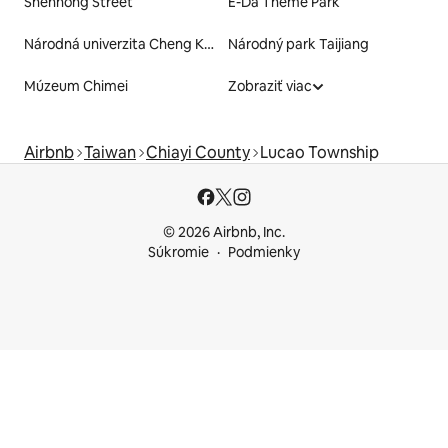
Shennong Street
E-Da Theme Park
Národná univerzita Cheng Kung - Kuan Fu kampus
Národný park Taijiang
Múzeum Chimei
Zobraziť viac
Airbnb
Taiwan
Chiayi County
Lucao Township
© 2026 Airbnb, Inc.
Súkromie
Podmienky