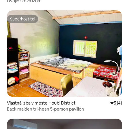
Dvojlôžková izba
Superhostiteľ
Superhostiteľ
Vlastná izba v meste Houbi District
Priemerné
5 (4)
Back maiden tri-hean 5-person pavilion