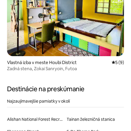
Vlastná izba v meste Houbi District
Priemerné
5 (9)
Zadná stena, Zokai Sanryoin, Futoa
Destinácie na preskúmanie
Najzaujímavejšie pamiatky v okolí
Alishan National Forest Recreation Area
Tainan železničná stanica