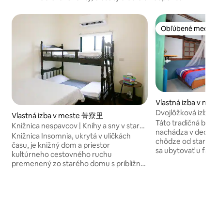
Obľúbené medzi 
Obľúbené medzi 
Vlastná izba v mes
ct
Dvojlôžková izba
Vlastná izba v meste 菁寮里
Táto tradičná bud
Knižnica nespavcov | Knihy a sny v starej
nachádza v dedinke
rezidencii Houbi v Tainane (ponuka na
Knižnica Insomnia, ukrytá v uličkách
chôdze od starej 
celý dom)
času, je knižný dom a priestor
sa ubytovať u fan
kultúrneho cestovného ruchu
zažiť vidiecky živo
premenený zo starého domu s približne
scénu. Výhľad na západ slnka, bukolická
42-ročnou históriou.Zachovávame stopy
scenéria, nekoneč
veku budovy a miešame čítanie,
vzduch, extrémne 
cestovanie a estetiku životného štýlu,
život... Príďte a na
aby sme vytvorili miesto, kde môžu ľudia
vidiek!Spomaľte a 
spomaliť, pokojne si čítať a žiť naplno.
zažili relaxáciu na