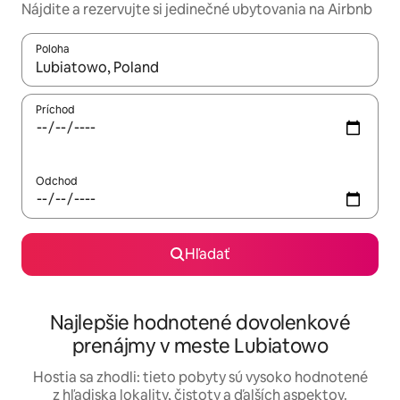
Nájdite a rezervujte si jedinečné ubytovania na Airbnb
Poloha
Keď budú výsledky k dispozícii, môžete si ich prechádzať pom
Príchod
Odchod
Hľadať
Najlepšie hodnotené dovolenkové
prenájmy v meste Lubiatowo
Hostia sa zhodli: tieto pobyty sú vysoko hodnotené
z hľadiska lokality, čistoty a ďalších aspektov.