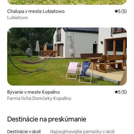
Chalupa v meste Lubiatowo
Priemerné
5 (5)
Lubiatovo
Bývanie v meste Kopalino
Priemerné
5 (5)
Farma ticha Domčeky Kopalino
Destinácie na preskúmanie
Destinácie v okolí
Najzaujímavejšie pamiatky v okolí