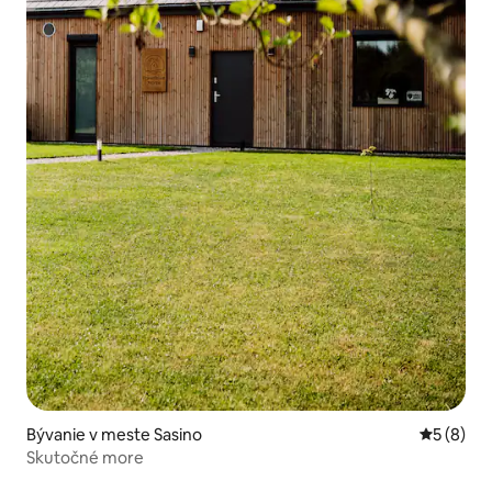
Bývanie v meste Sasino
Priemerné
5 (8)
Skutočné more