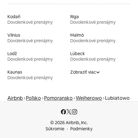
Kodaň
Riga
Dovolenkové prenájmy
Dovolenkové prenájmy
Vilnius
Malmö
Dovolenkové prenájmy
Dovolenkové prenájmy
Lodž
Lübeck
Dovolenkové prenájmy
Dovolenkové prenájmy
Kaunas
Zobraziť viac
Dovolenkové prenájmy
Airbnb
Poľsko
Pomoransko
Wejherowo
Lubiatowo
© 2026 Airbnb, Inc.
Súkromie
Podmienky