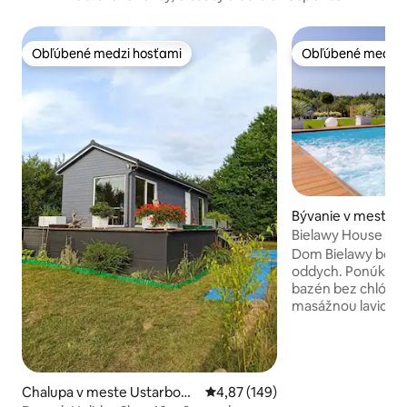
Obľúbené medzi hosťami
Obľúbené medzi 
Obľúbené medzi hosťami
Obľúbené medzi 
Bývanie v meste S
Bielawy House
Dom Bielawy bol š
oddych. Ponúka m
bazén bez chlóru (
masážnou lavicou, 
vysokokvalitnou s
záhrada zahŕňa det
pingpongový stôl, 
trampolínu a volej
vnútri domu si ho
Chalupa v meste Ustarbow
Priemerné ohodnotenie 4,87 z 5
4,87 (149)