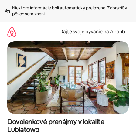
Preskočiť
Niektoré informácie boli automaticky preložené. 
Zobraziť v 
na
pôvodnom znení
obsah.
Dajte svoje bývanie na Airbnb
Dovolenkové prenájmy v lokalite
Lubiatowo