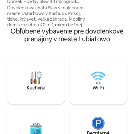
pri krbe, hrať stol
o
Domek Holiday Slaw 40 m2 ogrod
poker. Dobre vyb
parking zielen cisza
Dovolenková chata Slaw v malebnom
poskytuje ideálne
meste Ustarbowo v Kashubii. Pokoj,
Neďaleko sa nachá
ticho, iný svet, veľká záhrada. Mobilný
lesy.
dom s rozlohou 40 m ², mimo bežnej
Obľúbené vybavenie pre dovolenkové
cesty,trezor, záhrada, freeWIFI,
parkovanie, gril. #Kaszuby #Tricity 20
prenájmy v meste Lubiatowo
kmGdynia, 30 km od letiska Lech Walesa
Gdansk, 15 kmAQUAPARK Reda, 30 km
od Baltského mora,najkrajšie pláže.2km
Múzeum GRYF ,800mUstarbowskie
Lake.3kmSierra Golf Club ,7 km
Atraktívny # WEJHEROWO ,at Pełcznica.
Tešíme sa na vašu návštevu VEČIERKY
LEN NA ZÁKLADE SÚHLASU VLASTNÍKA
USA zverejnili
Kuchyňa
Wi-Fi
Bezplatné