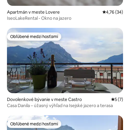
Apartmán v meste Lovere
Priemerné oho
4,76 (34)
IseoLakeRental - Okno na jazero
Obľúbené medzi hosťami
Obľúbené medzi hosťami
Dovolenkové bývanie v meste Castro
Priemerné
5 (7)
Casa Danila – úžasný výhľad na Isejské jazero a terasa
Obľúbené medzi hosťami
Obľúbené medzi hosťami