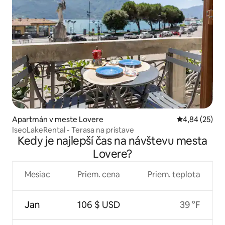
Apartmán v meste Lovere
Priemerné oho
4,84 (25)
IseoLakeRental - Terasa na prístave
Kedy je najlepší čas na návštevu mesta
Lovere?
Mesiac
Priem. cena
Priem. teplota
Jan
106 $ USD
39 °F