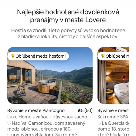
Najlepšie hodnotené dovolenkové
prenájmy v meste Lovere
Hostia sa zhodli: tieto pobyty sú vysoko hodnotené
z hľadiska lokality, čistoty a ďalších aspektov.
Obľúbené medzi hosťami
Obľúbené medz
Najobľúbenejšie medzi hosťami
Najobľúbenejšie 
Bývanie v meste Piancogno
Priemerné ohodnotenie 5 z 
5 (50)
Bývanie v meste B
Luxe Home s vaňou + závesnou saunou
Súkromné SPA s ví
v horách
výhľadom na Alpy
✨ Nad Val Camonicou, dom zavesený
✨ La Quercia del B
medzi oblohou, prírodou a 180-
dom z 18. storočia
stupňovým výhľadom. Súkromné
ktoré hľadajú rom