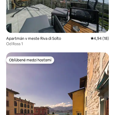
Apartmán v meste Riva di Solto
Priemerné oho
4,94 (18)
Od Ross 1
Obľúbené medzi hosťami
Obľúbené medzi hosťami