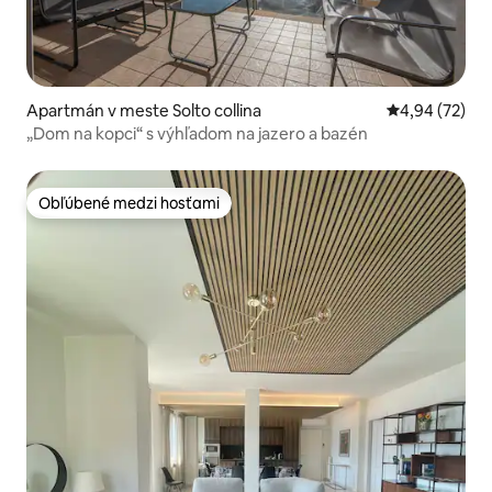
Apartmán v meste Solto collina
Priemerné oho
4,94 (72)
„Dom na kopci“ s výhľadom na jazero a bazén
Obľúbené medzi hosťami
Obľúbené medzi hosťami