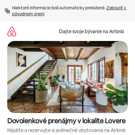
Preskočiť
Niektoré informácie boli automaticky preložené. 
Zobraziť v 
na
pôvodnom znení
obsah.
Dajte svoje bývanie na Airbnb
Dovolenkové prenájmy v lokalite Lovere
Nájdite a rezervujte si jedinečné ubytovania na Airbnb