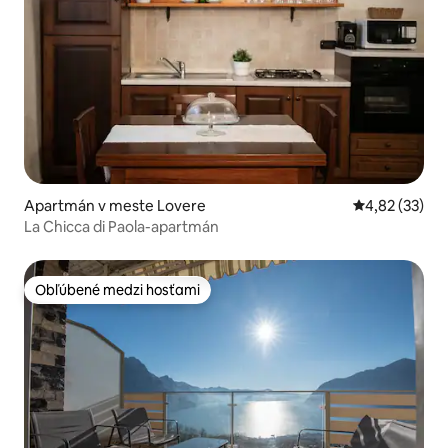
Apartmán v meste Lovere
Priemerné oho
4,82 (33)
La Chicca di Paola-apartmán
Obľúbené medzi hosťami
Obľúbené medzi hosťami