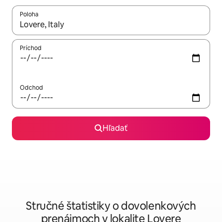
Poloha
Keď budú výsledky k dispozícii, môžete si ich prechádzať pom
Príchod
Odchod
Hľadať
Stručné štatistiky o dovolenkových
prenájmoch v lokalite Lovere