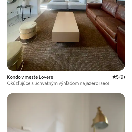
Kondo v meste Lovere
Priemerné
5 (9)
Okúzľujúce s úchvatným výhľadom na jazero Iseo!