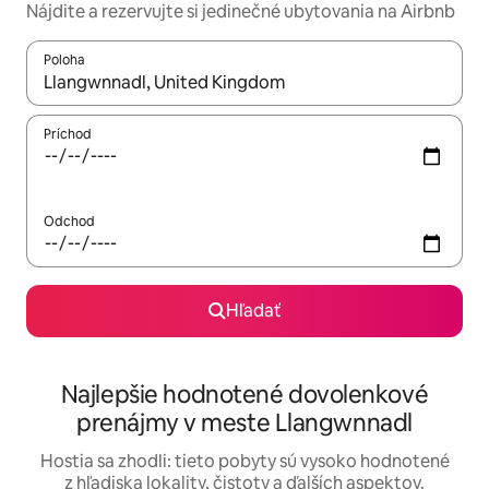
Nájdite a rezervujte si jedinečné ubytovania na Airbnb
Poloha
Keď budú výsledky k dispozícii, môžete si ich prechádzať pom
Príchod
Odchod
Hľadať
Najlepšie hodnotené dovolenkové
prenájmy v meste Llangwnnadl
Hostia sa zhodli: tieto pobyty sú vysoko hodnotené
z hľadiska lokality, čistoty a ďalších aspektov.