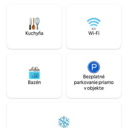
jedinečne tematic
a vychutnajte si úchvatné výhľady v
sú dve zariadené 
úplnom súkromí. Užite si mikroklímu na
priestorom na oddych. Prístav
polostrove Llyn, čerstvý morský vzduch,
ako spálňa 5 a he
voľne žijúce zvieratá a prechádzky od
výhľadom na more,
predných dverí. Wi-Fi, Netflix, DVD,
televíziou, biliar
kachle na drevo a pohodlné pohovky na
bridlicovou poste
Kuchyňa
Wi-Fi
pokojný oddych.
Bezplatné
Bazén
parkovanie priamo
v objekte