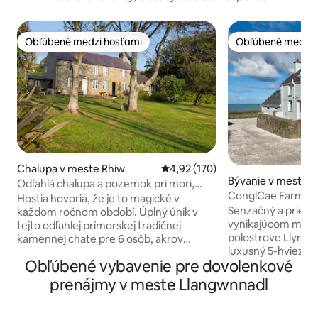
Obľúbené medzi hosťami
Obľúbené medzi 
Obľúbené medzi hosťami
Obľúbené medzi 
Chalupa v meste Rhiw
Priemerné ohodnotenie 4,92 z 5
4,92 (170)
Bývanie v meste 
Odľahlá chalupa a pozemok pri mori,
dl
ConglCae Farmhou
nádherný výhľad
Hostia hovoria, že je to magické v
Table, Sea View, 5*
Senzačný a priest
každom ročnom období. Úplný únik v
vynikajúcom mies
tejto odľahlej prímorskej tradičnej
polostrove Llyn. 
kamennej chate pre 6 osôb, akrov
luxusný 5-hviezdi
bezpečných pozemkov s
Obľúbené vybavenie pre dovolenkové
môže pochváliť ú
panoramatickým výhľadom na more,
more, ktorý si naj
východmi slnka, hviezdami a mesiacom
prenájmy v meste Llangwnnadl
vírivky. Vo vnútri je dokonalá výzdoba s
nad vodou. Na terase sa pozerajte na
veľkým jedálenský
Hell's Mouth Bay, oddýchnite si v prírode