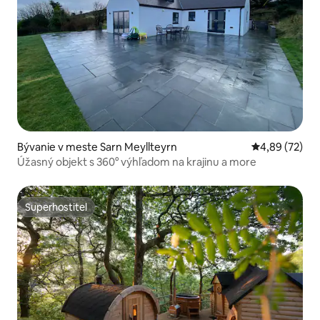
Bývanie v meste Sarn Meyllteyrn
Priemerné oho
4,89 (72)
Úžasný objekt s 360° výhľadom na krajinu a more
Superhostiteľ
Superhostiteľ