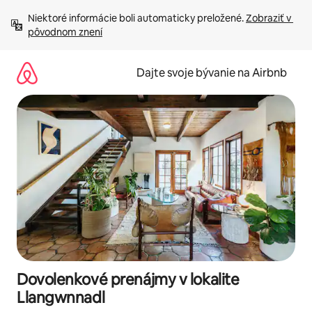
Preskočiť
Niektoré informácie boli automaticky preložené. 
Zobraziť v 
na
pôvodnom znení
obsah.
Dajte svoje bývanie na Airbnb
Dovolenkové prenájmy v lokalite
Llangwnnadl