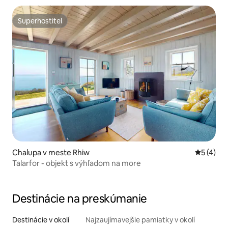
Superhostiteľ
Superhostiteľ
Chalupa v meste Rhiw
Priemerné
5 (4)
Talarfor - objekt s výhľadom na more
Destinácie na preskúmanie
Destinácie v okolí
Najzaujímavejšie pamiatky v okolí