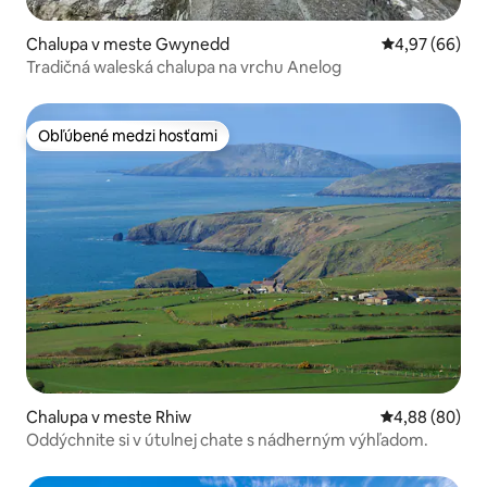
Chalupa v meste Gwynedd
Priemerné oho
4,97 (66)
Tradičná waleská chalupa na vrchu Anelog
Obľúbené medzi hosťami
Obľúbené medzi hosťami
Chalupa v meste Rhiw
Priemerné oho
4,88 (80)
Oddýchnite si v útulnej chate s nádherným výhľadom.