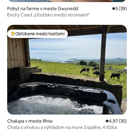
Pobyt na farme v meste Gwynedd
Priemerné 
5 (39)
Encil y Coed „Útočisko medzi stromami“
Obľúbené medzi hosťami
Najobľúbenejšie medzi hosťami
Chalupa v meste Rhiw
Priemerné oho
4,97 (30)
Chata s vírivkou a výhľadom na more 3 spálne, 4 lôžka