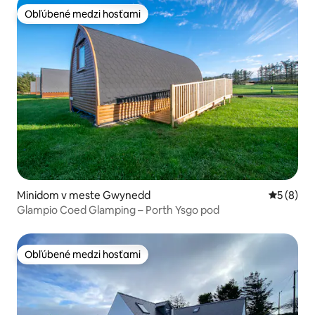
Obľúbené medzi hosťami
Obľúbené medzi hosťami
Minidom v meste Gwynedd
Priemerné
5 (8)
Glampio Coed Glamping – Porth Ysgo pod
Obľúbené medzi hosťami
Obľúbené medzi hosťami