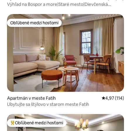
Výhľad na Bospor a more|Staré mesto|Dievčenská
veža|Metro
Obľúbené medzi hosťami
Obľúbené medzi hosťami
Apartmán v meste Fatih
Priemerné oho
4,97 (114)
Ubytujte sa štýlovo v starom meste Fatih
Obľúbené medzi hosťami
Najobľúbenejšie medzi hosťami