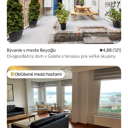
Bývanie v meste Beyoğlu
Priemerné oho
4,88 (121)
Dvojpodlažný dom v Galate s terasou pre veľké skupiny
Obľúbené medzi hosťami
Najobľúbenejšie medzi hosťami