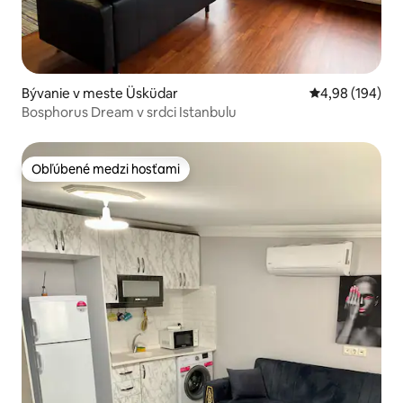
Bývanie v meste Üsküdar
Priemerné ohod
4,98 (194)
Bosphorus Dream v srdci Istanbulu
Obľúbené medzi hosťami
Obľúbené medzi hosťami