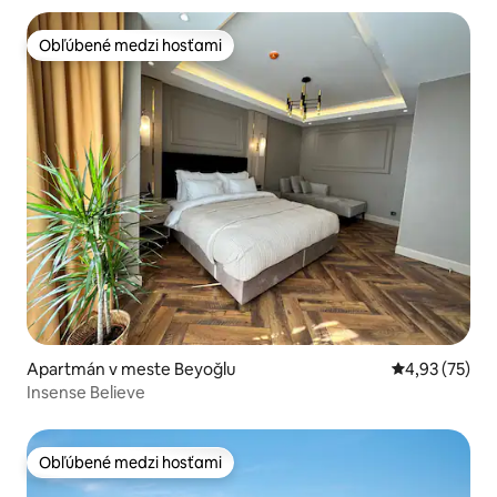
Obľúbené medzi hosťami
Obľúbené medzi hosťami
Apartmán v meste Beyoğlu
Priemerné oho
4,93 (75)
Insense Believe
Obľúbené medzi hosťami
Obľúbené medzi hosťami