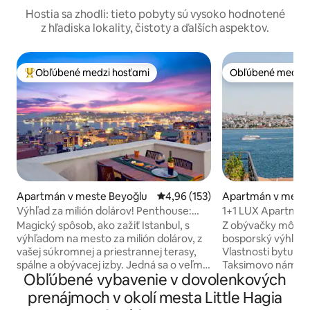
Hostia sa zhodli: tieto pobyty sú vysoko hodnotené
z hľadiska lokality, čistoty a ďalších aspektov.
Obľúbené medzi hosťami
Obľúbené medzi 
Najobľúbenejšie medzi hosťami
Obľúbené medzi 
Apartmán v meste Beyoğlu
Priemerné ohodnotenie 4,96 z 5
4,96 (153)
Apartmán v meste
Výhľad za milión dolárov! Penthouse:
1+1 LUX Apartmán
súkromná terasa, štýl
v Cihangire
Magický spôsob, ako zažiť Istanbul, s
Z obývačky môžete
výhľadom na mesto za milión dolárov, z
bosporský výhľad n
vašej súkromnej a priestrannej terasy,
Vlastnosti bytu... - pešo; 
spálne a obývacej izby. Jedná sa o veľmi
Taksimovo námestie, 10min. P
Obľúbené vybavenie v dovolenkových
špeciálny penthouse na 5. poschodí
Karakoy a Galata, 5 min. do
elegantného bytového domu z 19.
najzábavnejších ulíc 
prenájmoch v okolí mesta Little Hagia
storočia v blízkosti veže Galata.
potreby v kuchyni 