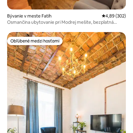
Bývanie v meste Fatih
Priemerné ohod
4,89 (302)
Osmančina ubytovanie pri Modrej mešite, bezplatná
preprava na letisko
Obľúbené medzi hosťami
Obľúbené medzi hosťami