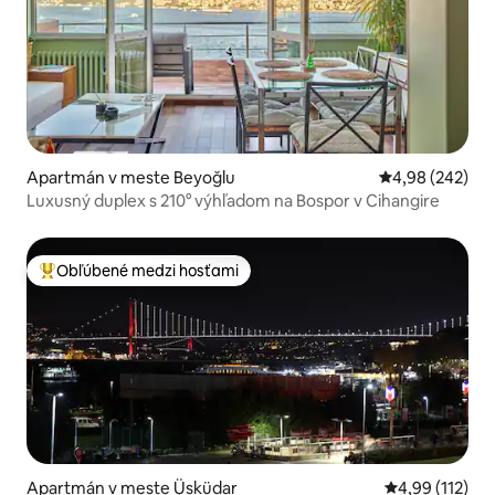
Apartmán v meste Beyoğlu
Priemerné ohod
4,98 (242)
Luxusný duplex s 210° výhľadom na Bospor v Cihangire
Obľúbené medzi hosťami
Najobľúbenejšie medzi hosťami
Apartmán v meste Üsküdar
Priemerné oho
4,99 (112)