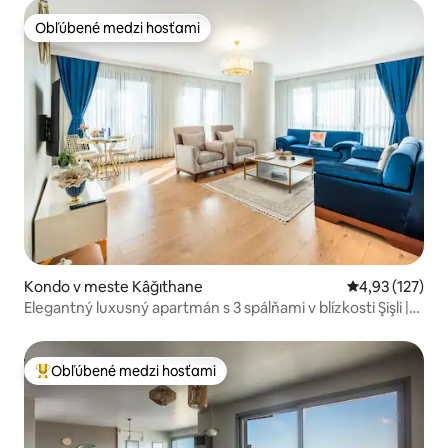
Obľúbené medzi hosťami
Obľúbené medzi hosťami
Kondo v meste Kâğıthane
Priemerné ohod
4,93 (127)
Elegantný luxusný apartmán s 3 spálňami v blízkosti Şişli |
Parkovanie
Obľúbené medzi hosťami
Najobľúbenejšie medzi hosťami