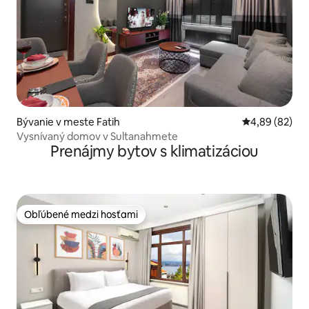
Bývanie v meste Fatih
Priemerné oho
4,89 (82)
Vysnívaný domov v Sultanahmete
Prenájmy bytov s klimatizáciou
Obľúbené medzi hosťami
Obľúbené medzi hosťami