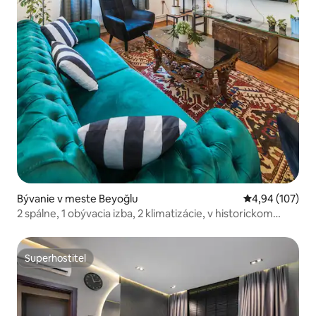
Bývanie v meste Beyoğlu
Priemerné ohod
4,94 (107)
2 spálne, 1 obývacia izba, 2 klimatizácie, v historickom
dome
Superhostiteľ
Superhostiteľ