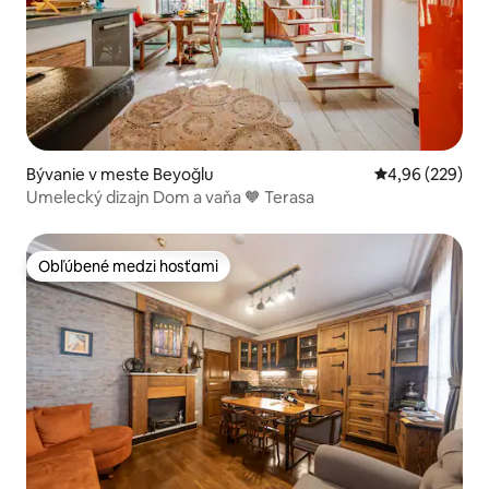
Bývanie v meste Beyoğlu
Priemerné ohod
4,96 (229)
Umelecký dizajn Dom a vaňa 🧡 Terasa
Obľúbené medzi hosťami
Obľúbené medzi hosťami