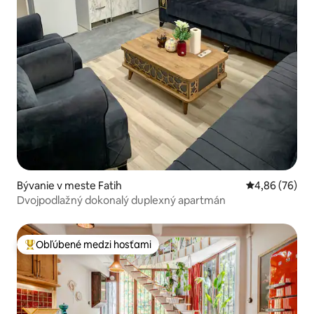
Bývanie v meste Fatih
Priemerné oho
4,86 (76)
Dvojpodlažný dokonalý duplexný apartmán
Obľúbené medzi hosťami
Najobľúbenejšie medzi hosťami