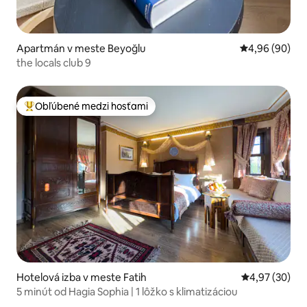
Apartmán v meste Beyoğlu
Priemerné oho
4,96 (90)
the locals club 9
Obľúbené medzi hosťami
Najobľúbenejšie medzi hosťami
Hotelová izba v meste Fatih
Priemerné oho
4,97 (30)
5 minút od Hagia Sophia | 1 lôžko s klimatizáciou