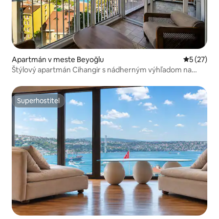
Apartmán v meste Beyoğlu
Priemerné 
5 (27)
Štýlový apartmán Cihangir s nádherným výhľadom na
Bospor
Superhostiteľ
Superhostiteľ