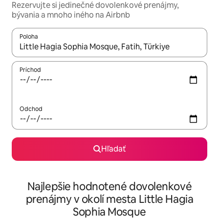
Rezervujte si jedinečné dovolenkové prenájmy,
bývania a mnoho iného na Airbnb
Poloha
Keď budú výsledky k dispozícii, môžete si ich prechádzať pom
Príchod
Odchod
Hľadať
Najlepšie hodnotené dovolenkové
prenájmy v okolí mesta Little Hagia
Sophia Mosque