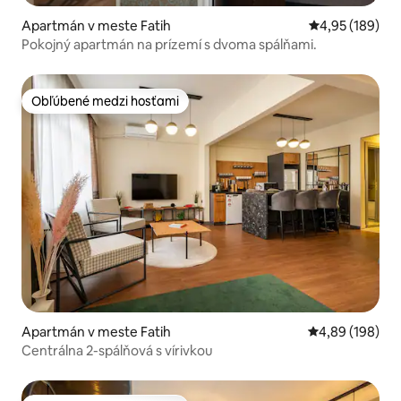
Apartmán v meste Fatih
Priemerné ohod
4,95 (189)
Pokojný apartmán na prízemí s dvoma spálňami.
Obľúbené medzi hosťami
Obľúbené medzi hosťami
Apartmán v meste Fatih
Priemerné ohod
4,89 (198)
Centrálna 2-spálňová s vírivkou