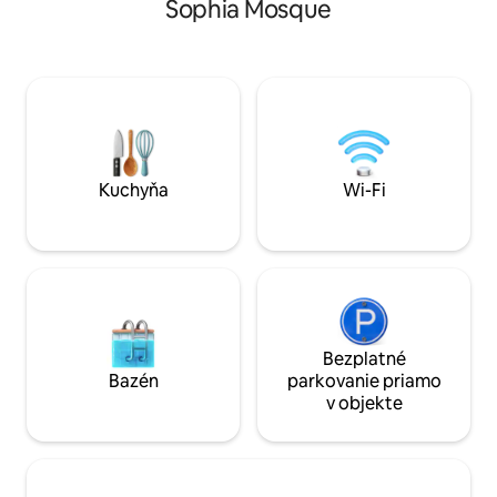
Sophia Mosque
Vybavený rovnováhou elegantných
kuchynského náčini
starožitností a modernými dizajnérskymi
bielizne a uterák
kúskami, je to štýlové vybavenie .
Náš apartmán sa 
Budete bývať najsofistikovanejšou ulicou
poschodí a nie je 
v tejto bohémskej oblasti s butikmi,
apartmánu nie je 
kaviarňami a reštauráciami vzdialenými
Ak sa chcete dost
len pár krokov.
musíte ísť po sch
Kuchyňa
Wi-Fi
Bezplatné
Bazén
parkovanie priamo
v objekte