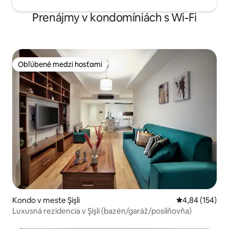
Prenájmy v kondomíniách s Wi-Fi
Obľúbené medzi hosťami
Obľúbené medzi hosťami
Kondo v meste Şişli
Priemerné ohod
4,84 (154)
Luxusná rezidencia v Şişli (bazén/garáž/posilňovňa)