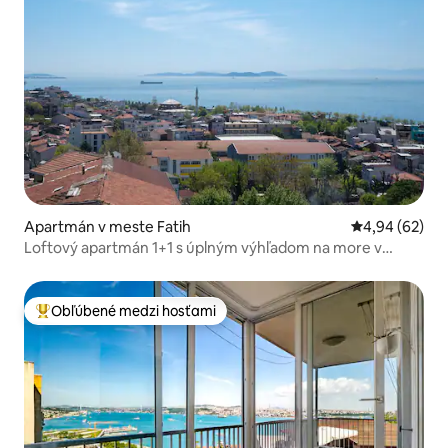
Apartmán v meste Fatih
Priemerné oho
4,94 (62)
Loftový apartmán 1+1 s úplným výhľadom na more v
Sultanahmete
Obľúbené medzi hosťami
Najobľúbenejšie medzi hosťami