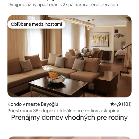
Dvojpodlažný apartmán s 2 spálňami a teras terasou
Obľúbené medzi hosťami
Obľúbené medzi hosťami
Kondo v meste Beyoğlu
Priemerné oh
4,9 (101)
Priestranný 3Br duplex • Ideálne pre rodiny a skupiny
Prenájmy domov vhodných pre rodiny