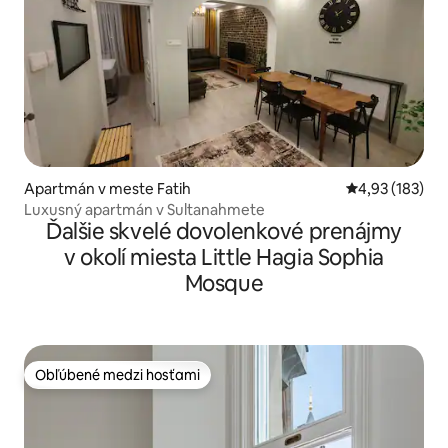
Apartmán v meste Fatih
Priemerné ohod
4,93 (183)
Luxusný apartmán v Sultanahmete
Ďalšie skvelé dovolenkové prenájmy
v okolí miesta Little Hagia Sophia
Mosque
Obľúbené medzi hosťami
Obľúbené medzi hosťami