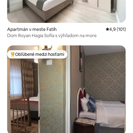
Apartmán v meste Fatih
Priemerné oh
4,9 (101)
Dom Royan Hagia Sofia s výhľadom na more
Obľúbené medzi hosťami
Najobľúbenejšie medzi hosťami