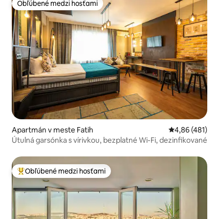
Obľúbené medzi hosťami
Obľúbené medzi hosťami
Apartmán v meste Fatih
Priemerné ohod
4,86 (481)
Útulná garsónka s vírivkou, bezplatné Wi-Fi, dezinfikované
Obľúbené medzi hosťami
Najobľúbenejšie medzi hosťami