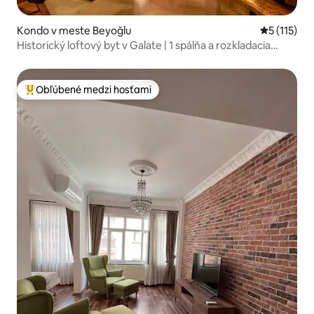
Kondo v meste Beyoğlu
Priemerné 
5 (115)
Historický loftový byt v Galate | 1 spálňa a rozkladacia
pohovka + klimatizácia
Obľúbené medzi hosťami
Najobľúbenejšie medzi hosťami