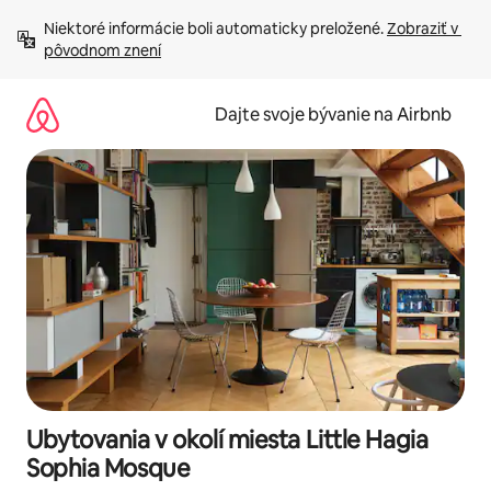
Preskočiť
Niektoré informácie boli automaticky preložené. 
Zobraziť v 
na
pôvodnom znení
obsah.
Dajte svoje bývanie na Airbnb
Ubytovania v okolí miesta Little Hagia
Sophia Mosque