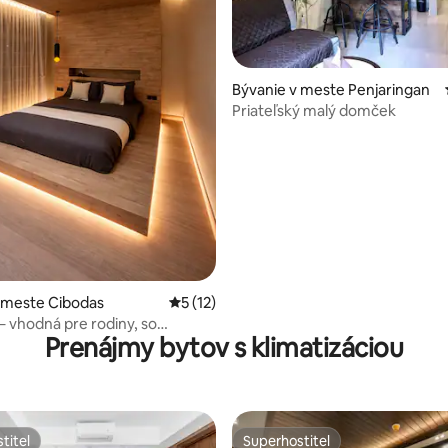
 4,74 z 5, počet hodnotení: 88
Bývanie v meste Penjaringan
Priateľský malý domček
 meste Cibodas
Priemerné ohodnotenie 5 z 5, počet hod
5 (12)
a – vhodná pre rodiny, so
Prenájmy bytov s klimatizáciou
u a vaňou, Karawaci
titeľ
Superhostiteľ