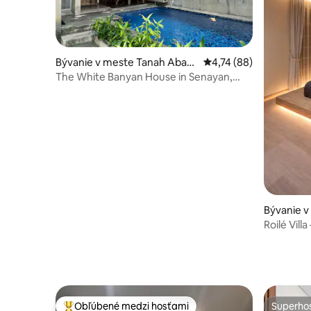
Bývanie v meste Tanah Aban
Priemerné ohodnotenie
4,74 (88)
g
The White Banyan House in Senayan,
Central Jakarta
Bývanie v
Roilé Vill
šmýkačko
Obľúbené medzi hosťami
Superhos