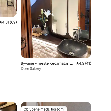
Priemerné ohodnotenie 4,81 z 5, počet hodnotení: 69
4,81 (69)
Bývanie v meste Kecamatan P
Priemerné ohodnoten
4,9 (41)
ondok Aren
Dom Saluny
notení: 12
Obľúbené medzi hosťami