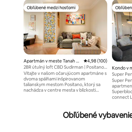
Obľúbené medzi hosťami
Obľúben
Obľúbené medzi hosťami
Obľúben
Apartmán v meste Tanah A
Priemerné ohodnotenie 
4,98 (100)
bang
2BR útulný loft CBD Sudirman | Positano
Kondo v 
umelecký dizajn
Vitajte v našom očarujúcom apartmáne s
Super Pe
dvoma spálňami inšpirovanom
Lippomall
Super Pen
talianskym mestom Positano, ktorý sa
apartment 
nachádza v centre mesta v blízkosti
Superbloc
obchodnej štvrte SCBD a štvrte
connect L
Sudirman! Môj priestor ponúka úžasný
tower, ma
výhľad na mesto, plne vybavenú
easy for b
kuchyňu a pohodlný a štýlový obývací
Obľúbené vybavenie 
bývate v 
priestor ideálny na oddych po dni
môžete sa
strávenom objavovaním. Budete mať
Všetky sp
ľahký prístup ku všetkému od obchodnej
posteľnou