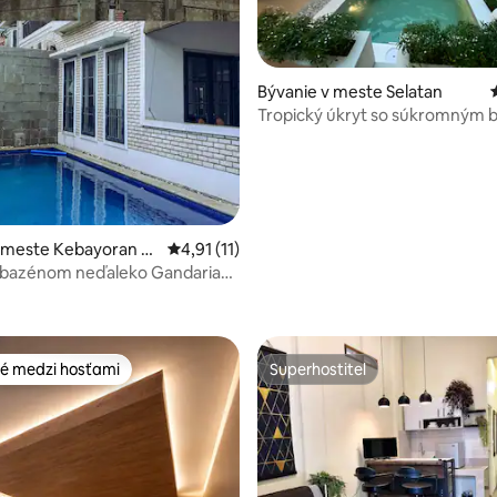
Bývanie v meste Selatan
Tropický úkryt so súkromným
v oblasti pre emigrantov
 meste Kebayoran La
Priemerné ohodnotenie 4,91 z 5, počet hod
4,91 (11)
s bazénom neďaleko Gandaria
nie 5 z 5, počet hodnotení: 22
platné parkovanie
é medzi hosťami
Superhostiteľ
é medzi hosťami
Superhostiteľ