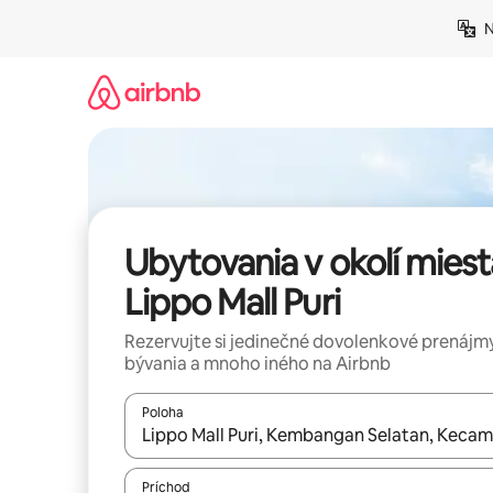
Preskočiť
N
na
obsah.
Ubytovania v okolí miest
Lippo Mall Puri
Rezervujte si jedinečné dovolenkové prenájmy
bývania a mnoho iného na Airbnb
Poloha
Keď budú výsledky k dispozícii, môžete si ich p
Príchod