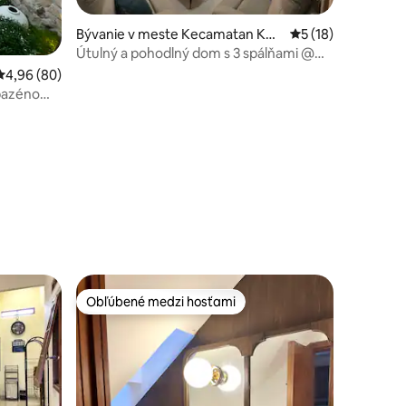
Bývanie v meste Kecamatan Kos
Priemerné ohodnot
5 (18)
ambi
Útulný a pohodlný dom s 3 spálňami @
Cluster Riverside PIK2
Priemerné ohodnotenie 4,96 z 5, počet hodnotení: 80
4,96 (80)
 bazénom
notení: 11
Obľúbené medzi hosťami
Obľúbené medzi hosťami