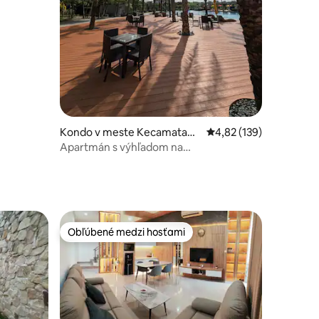
Kondo v meste Kecamatan
Priemerné ohodnotenie
4,82 (139)
tení: 197
Penjaringan
Apartmán s výhľadom na
more/letisko/skvelý výhľad 32. poschodie
Obľúbené medzi hosťami
Obľúbené medzi hosťami