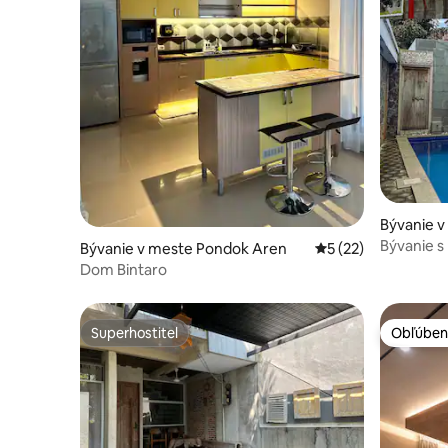
Bývanie v
ma
Bývanie 
Bývanie v meste Pondok Aren
Priemerné ohodnote
5 (22)
City, bez
Dom Bintaro
Superhostiteľ
Obľúben
Superhostiteľ
Obľúben