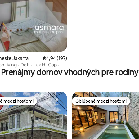
Disney
4,87 z 5, počet hodnotení: 147
meste Jakarta
Priemerné ohodnotenie 4,94 z 5, počet hodno
4,94 (197)
nLiving • Deti • Lux Hi-Cap •
Prenájmy domov vhodných pre rodiny
centrum • Bazén
é medzi hosťami
Obľúbené medzi hosťami
é medzi hosťami
Obľúbené medzi hosťami