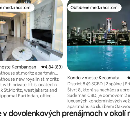
é medzi hosťami
Obľúbené medzi hosťami
é medzi hosťami
Obľúbené medzi hosťami
4,98 z 5, počet hodnotení: 100
meste Kembangan
Priemerné ohodnotenie 4,84 z 5, počet hodn
4,84 (89)
nthouse st.moritz apartmán
Kondo v meste Kecamatan
P
 puri
thouse new royal in st.moritz
Kebayoran Baru
District 8 @ SCBD | 2 spálne | P
with private lift is located in
Ashta
Štvrť 8, ktorá sa nachádza upr
k St.Moritz, west jakarta and
Sudirman CBD, je domovom 2 
ippomall Puri Indah, office
luxusných kondomíniových veží
ny facilities, very good and
apartmánu so službami Oakwoo
usiness trip or vacation. Keď
v dovolenkových prenájmoch v okolí m
Langham, prestížnej kancelárie
apartmáne, máte súkromie a
supermoderného nákupného c
 stretnúť s rodinou a priateľmi.
Ashta. Dokonalý luxus je zabudovaný do
álne sú vybavené uterákmi,
každého kúta kondomínia D8, 
 bielizňou a prikrývkami.