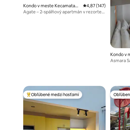
Kondo v meste Kecamatan
Priemerné ohodnotenie 
4,87 (147)
Grogol petamburan
Agate – 2-spálňový apartmán v rezorte
(Netflix)
Kondo v 
Asmara Sa
Nákupné 
Obľúbené medzi hosťami
Obľúben
Najobľúbenejšie medzi hosťami
Obľúben