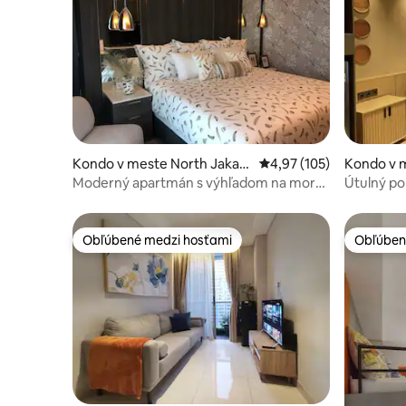
Kondo v meste North Jakart
Priemerné ohodnotenie 
4,97 (105)
Kondo v 
a
enjaringa
Moderný apartmán s výhľadom na more
Útulný pob
Green Bay
Obľúbené medzi hosťami
Obľúben
Obľúbené medzi hosťami
Obľúben