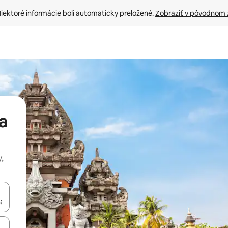
iektoré informácie boli automaticky preložené. 
Zobraziť v pôvodnom 
a
,
rechádzať pomocou klávesov so šípkami nahor a nadol alebo ich pres