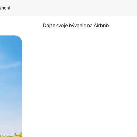
znení
Dajte svoje bývanie na Airbnb
kúmať pomocou dotykových gest či potiahnutia prstom.