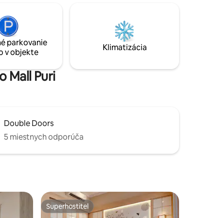
ihrisko – nabíjacia stanica pre
ných
elektromobily Ideálne pre pár, rodinu,
 stoly,
malú skupinu, obchodníka, cestovateľa
ý kurt,
Predstavte si, že sa pri pobyte v Jakarte
minikino)
zobudíte s výhľadom na Monas!
é parkovanie
ne a
Klimatizácia
o v objekte
o Mall Puri
Double Doors
5 miestnych odporúča
Superhostiteľ
Superhostiteľ