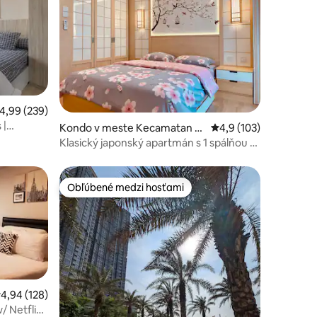
riemerné ohodnotenie 4,99 z 5, počet hodnotení: 239
4,99 (239)
 |
otení: 123
Kondo v meste Kecamatan G
Priemerné ohodnoteni
4,9 (103)
rogol petamburan
Klasický japonský apartmán s 1 spálňou –
Serenity GR
Obľúbené medzi hosťami
Obľúbené medzi hosťami
riemerné ohodnotenie 4,94 z 5, počet hodnotení: 128
4,94 (128)
/ Netflix