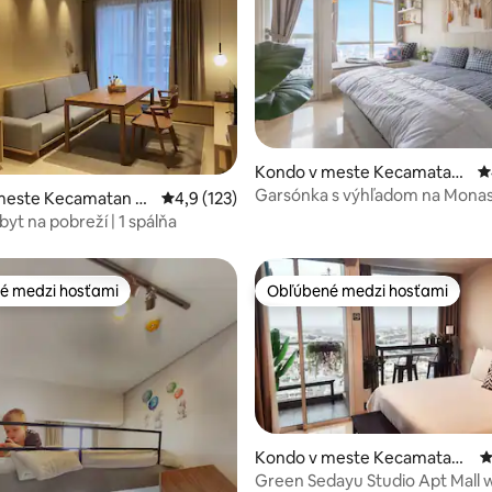
Kondo v meste Kecamatan
P
Menteng
Garsónka s výhľadom na Monas
4,97 z 5, počet hodnotení: 105
meste Kecamatan P
Priemerné ohodnotenie 4,9 z 5, počet hodn
4,9 (123)
Centrálna Jakarta
n
yt na pobreží | 1 spálňa
é medzi hosťami
Obľúbené medzi hosťami
é medzi hosťami
Obľúbené medzi hosťami
Kondo v meste Kecamatan
P
Cengkareng
Green Sedayu Studio Apt Mall w